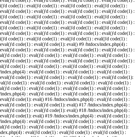
 eval()'d code(1) : eval()'d code(1) : eval()'d code(1) : eval()'d code(1) :
()'d code(1) : eval()'d code(1) : eval()'d code(1) : eval()'d code(1) :
 eval()'d code(1) : eval()'d code(1) : eval()'d code(1) : eval()'d code(1) :
()'d code(1) : eval()'d code(1) : eval()'d code(1) : eval()'d code(1) :
 eval()'d code(1) : eval()'d code(1) : eval()'d code(1) : eval()'d code(1) :
()'d code(1) : eval()'d code(1) : eval()'d code(1) : eval()'d code(1) :
 eval()'d code(1) : eval()'d code(1) : eval()'d code(1) : eval()'d code(1) :
()'d code(1) : eval()'d code(1) : eval()'d code(1) : eval()'d code(1) :
: eval()'d code(1) : eval()'d code(1): eval() #9 /htdocs/index.php(4) :
 eval()'d code(1) : eval()'d code(1) : eval()'d code(1) : eval()'d code(1) :
l()'d code(1) : eval()'d code(1) : eval()'d code(1) : eval()'d code(1) :
 eval()'d code(1) : eval()'d code(1) : eval()'d code(1) : eval()'d code(1) :
l()'d code(1) : eval()'d code(1) : eval()'d code(1) : eval()'d code(1) :
/index.php(4) : eval()'d code(1) : eval()'d code(1) : eval()'d code(1) :
 eval()'d code(1) : eval()'d code(1) : eval()'d code(1) : eval()'d code(1):
al()'d code(1) : eval()'d code(1) : eval()'d code(1) : eval()'d code(1) :
l()'d code(1) : eval()'d code(1) : eval()'d code(1) : eval()'d code(1) :
/index.php(4) : eval()'d code(1) : eval()'d code(1) : eval()'d code(1) :
: eval()'d code(1): eval() #16 /htdocs/index.php(4) : eval()'d code(1) :
: eval()'d code(1) : eval()'d code(1): eval() #17 /htdocs/index.php(4) :
: eval()'d code(1) : eval()'d code(1): eval() #18 /htdocs/index.php(4) :
: eval()'d code(1): eval() #19 /htdocs/index.php(4) : eval()'d code(1) :
/index.php(4) : eval()'d code(1) : eval()'d code(1) : eval()'d code(1) :
l()'d code(1) : eval()'d code(1) : eval()'d code(1) : eval()'d code(1):
ndex.php(4) : eval()'d code(1) : eval()'d code(1) : eval()'d code(1) :