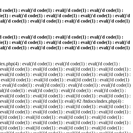
 code(1) : eval()'d code(1) : eval()'d code(1) : eval()'d code(1) :
e(1) : eval()'d code(1) : eval()'d code(1) : eval()'d code(1) : eval()'d
val()'d code(1) : eval()'d code(1) : eval()'d code(1) : eval()'d code(1)
 code(1) : eval()'d code(1) : eval()'d code(1) : eval()'d code(1) :
e(1) : eval()'d code(1) : eval()'d code(1) : eval()'d code(1) : eval()'d
val()'d code(1) : eval()'d code(1) : eval()'d code(1) : eval()'d code(1)
.php(4) : eval()'d code(1) : eval()'d code(1) : eval()'d code(1) :
 eval()'d code(1) : eval()'d code(1) : eval()'d code(1) : eval()'d code(1) :
 eval()'d code(1) : eval()'d code(1) : eval()'d code(1) : eval()'d code(1) :
 eval()'d code(1) : eval()'d code(1) : eval()'d code(1) : eval()'d code(1)
 : eval()'d code(1) : eval()'d code(1) : eval()'d code(1) : eval()'d code(1)
al()'d code(1) : eval()'d code(1) : eval()'d code(1) : eval()'d code(1) :
 eval()'d code(1) : eval()'d code(1) : eval()'d code(1) : eval()'d code(1) :
: eval()'d code(1) : eval()'d code(1): eval() #2 /htdocs/index.php(4) :
 eval()'d code(1) : eval()'d code(1) : eval()'d code(1) : eval()'d code(1) :
 eval()'d code(1) : eval()'d code(1) : eval()'d code(1) : eval()'d code(1) :
()'d code(1) : eval()'d code(1) : eval()'d code(1) : eval()'d code(1) :
 eval()'d code(1) : eval()'d code(1) : eval()'d code(1) : eval()'d code(1) :
()'d code(1) : eval()'d code(1) : eval()'d code(1) : eval()'d code(1) :