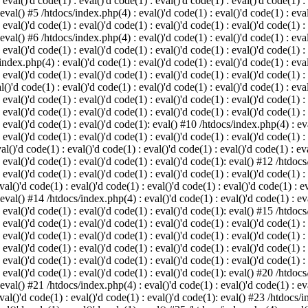
 eval()'d code(1) : eval()'d code(1) : eval()'d code(1) : eval()'d code(1) :
 eval() #5 /htdocs/index.php(4) : eval()'d code(1) : eval()'d code(1) : eval
 eval()'d code(1) : eval()'d code(1) : eval()'d code(1) : eval()'d code(1) :
 eval() #6 /htdocs/index.php(4) : eval()'d code(1) : eval()'d code(1) : eval
 eval()'d code(1) : eval()'d code(1) : eval()'d code(1) : eval()'d code(1) :
index.php(4) : eval()'d code(1) : eval()'d code(1) : eval()'d code(1) : eval
 eval()'d code(1) : eval()'d code(1) : eval()'d code(1) : eval()'d code(1) :
()'d code(1) : eval()'d code(1) : eval()'d code(1) : eval()'d code(1) : eval
: eval()'d code(1) : eval()'d code(1) : eval()'d code(1) : eval()'d code(1) 
 eval()'d code(1) : eval()'d code(1) : eval()'d code(1) : eval()'d code(1) :
: eval()'d code(1) : eval()'d code(1): eval() #10 /htdocs/index.php(4) : eva
 eval()'d code(1) : eval()'d code(1) : eval()'d code(1) : eval()'d code(1) :
l()'d code(1) : eval()'d code(1) : eval()'d code(1) : eval()'d code(1) : eva
: eval()'d code(1) : eval()'d code(1) : eval()'d code(1): eval() #12 /htdocs
 eval()'d code(1) : eval()'d code(1) : eval()'d code(1) : eval()'d code(1) :
al()'d code(1) : eval()'d code(1) : eval()'d code(1) : eval()'d code(1) : ev
 eval() #14 /htdocs/index.php(4) : eval()'d code(1) : eval()'d code(1) : eva
: eval()'d code(1) : eval()'d code(1) : eval()'d code(1): eval() #15 /htdocs
: eval()'d code(1) : eval()'d code(1) : eval()'d code(1) : eval()'d code(1) 
: eval()'d code(1) : eval()'d code(1) : eval()'d code(1) : eval()'d code(1) 
: eval()'d code(1) : eval()'d code(1) : eval()'d code(1) : eval()'d code(1) 
: eval()'d code(1) : eval()'d code(1) : eval()'d code(1) : eval()'d code(1) 
: eval()'d code(1) : eval()'d code(1) : eval()'d code(1): eval() #20 /htdocs
 eval() #21 /htdocs/index.php(4) : eval()'d code(1) : eval()'d code(1) : eva
val()'d code(1) : eval()'d code(1) : eval()'d code(1): eval() #23 /htdocs/i