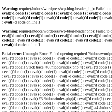
Warning
: require(/htdocs/wordpress/wp-blog-header.php): Failed to o
eval()'d code(1) : eval()'d code(1) : eval()'d code(1) : eval()'d code(1
code(1) : eval()'d code(1) : eval()'d code(1) : eval()'d code(1) : eval
: eval()'d code
on line
1
Warning
: require(/htdocs/wordpress/wp-blog-header.php): Failed to o
eval()'d code(1) : eval()'d code(1) : eval()'d code(1) : eval()'d code(1
code(1) : eval()'d code(1) : eval()'d code(1) : eval()'d code(1) : eval
: eval()'d code
on line
1
Fatal error
: Uncaught Error: Failed opening required '/htdocs/wordpres
eval()'d code(1) : eval()'d code(1) : eval()'d code(1) : eval()'d code(1) :
eval()'d code(1) : eval()'d code(1) : eval()'d code(1) : eval()'d code(1) :
eval()'d code:1 Stack trace: #0 /htdocs/index.php(4) : eval()'d code(1) : 
: eval()'d code(1) : eval()'d code(1) : eval()'d code(1) : eval()'d code(1)
: eval()'d code(1) : eval()'d code(1) : eval()'d code(1) : eval()'d code(1
eval()'d code(1) : eval()'d code(1) : eval()'d code(1) : eval()'d code(1) :
eval()'d code(1) : eval()'d code(1) : eval()'d code(1) : eval()'d code(1) 
eval()'d code(1) : eval()'d code(1) : eval()'d code(1) : eval()'d code(1) :
eval()'d code(1) : eval()'d code(1) : eval()'d code(1) : eval()'d code(1) :
eval()'d code(1): eval() #3 /htdocs/index.php(4) : eval()'d code(1) : eval
eval()'d code(1) : eval()'d code(1) : eval()'d code(1) : eval()'d code(1) :
eval()'d code(1) : eval()'d code(1) : eval()'d code(1): eval() #4 /htdocs/