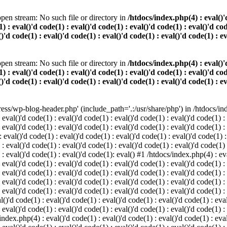
pen stream: No such file or directory in
/htdocs/index.php(4) : eval()'d
) : eval()'d code(1) : eval()'d code(1) : eval()'d code(1) : eval()'d cod
()'d code(1) : eval()'d code(1) : eval()'d code(1) : eval()'d code(1) : e
pen stream: No such file or directory in
/htdocs/index.php(4) : eval()'d
) : eval()'d code(1) : eval()'d code(1) : eval()'d code(1) : eval()'d cod
()'d code(1) : eval()'d code(1) : eval()'d code(1) : eval()'d code(1) : e
s/wp-blog-header.php' (include_path='.:/usr/share/php') in /htdocs/index
 eval()'d code(1) : eval()'d code(1) : eval()'d code(1) : eval()'d code(1) :
 eval()'d code(1) : eval()'d code(1) : eval()'d code(1) : eval()'d code(1) :
eval()'d code(1) : eval()'d code(1) : eval()'d code(1) : eval()'d code(1) :
 : eval()'d code(1) : eval()'d code(1) : eval()'d code(1) : eval()'d code(1)
) : eval()'d code(1) : eval()'d code(1): eval() #1 /htdocs/index.php(4) : ev
 eval()'d code(1) : eval()'d code(1) : eval()'d code(1) : eval()'d code(1) :
: eval()'d code(1) : eval()'d code(1) : eval()'d code(1) : eval()'d code(1) 
 eval()'d code(1) : eval()'d code(1) : eval()'d code(1) : eval()'d code(1) :
 eval()'d code(1) : eval()'d code(1) : eval()'d code(1) : eval()'d code(1) :
()'d code(1) : eval()'d code(1) : eval()'d code(1) : eval()'d code(1) : eval
 eval()'d code(1) : eval()'d code(1) : eval()'d code(1) : eval()'d code(1) :
index.php(4) : eval()'d code(1) : eval()'d code(1) : eval()'d code(1) : eval