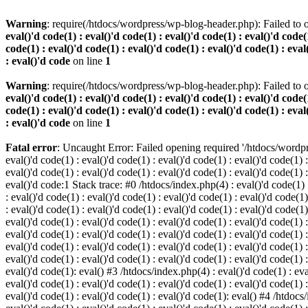
Warning
: require(/htdocs/wordpress/wp-blog-header.php): Failed to o
eval()'d code(1) : eval()'d code(1) : eval()'d code(1) : eval()'d code(1
code(1) : eval()'d code(1) : eval()'d code(1) : eval()'d code(1) : eval
: eval()'d code
on line
1
Warning
: require(/htdocs/wordpress/wp-blog-header.php): Failed to o
eval()'d code(1) : eval()'d code(1) : eval()'d code(1) : eval()'d code(1
code(1) : eval()'d code(1) : eval()'d code(1) : eval()'d code(1) : eval
: eval()'d code
on line
1
Fatal error
: Uncaught Error: Failed opening required '/htdocs/wordpres
eval()'d code(1) : eval()'d code(1) : eval()'d code(1) : eval()'d code(1) :
eval()'d code(1) : eval()'d code(1) : eval()'d code(1) : eval()'d code(1) :
eval()'d code:1 Stack trace: #0 /htdocs/index.php(4) : eval()'d code(1) : 
: eval()'d code(1) : eval()'d code(1) : eval()'d code(1) : eval()'d code(1)
: eval()'d code(1) : eval()'d code(1) : eval()'d code(1) : eval()'d code(1
eval()'d code(1) : eval()'d code(1) : eval()'d code(1) : eval()'d code(1) :
eval()'d code(1) : eval()'d code(1) : eval()'d code(1) : eval()'d code(1) 
eval()'d code(1) : eval()'d code(1) : eval()'d code(1) : eval()'d code(1) :
eval()'d code(1) : eval()'d code(1) : eval()'d code(1) : eval()'d code(1) :
eval()'d code(1): eval() #3 /htdocs/index.php(4) : eval()'d code(1) : eval
eval()'d code(1) : eval()'d code(1) : eval()'d code(1) : eval()'d code(1) :
eval()'d code(1) : eval()'d code(1) : eval()'d code(1): eval() #4 /htdocs/