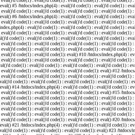
 eval()'d code(1) : eval()'d code(1) : eval()'d code(1) : eval()'d code(1) :
 eval() #5 /htdocs/index.php(4) : eval()'d code(1) : eval()'d code(1) : eval
 eval()'d code(1) : eval()'d code(1) : eval()'d code(1) : eval()'d code(1) :
 eval() #6 /htdocs/index.php(4) : eval()'d code(1) : eval()'d code(1) : eval
 eval()'d code(1) : eval()'d code(1) : eval()'d code(1) : eval()'d code(1) :
index.php(4) : eval()'d code(1) : eval()'d code(1) : eval()'d code(1) : eval
 eval()'d code(1) : eval()'d code(1) : eval()'d code(1) : eval()'d code(1) :
()'d code(1) : eval()'d code(1) : eval()'d code(1) : eval()'d code(1) : eval
: eval()'d code(1) : eval()'d code(1) : eval()'d code(1) : eval()'d code(1) 
 eval()'d code(1) : eval()'d code(1) : eval()'d code(1) : eval()'d code(1) :
: eval()'d code(1) : eval()'d code(1): eval() #10 /htdocs/index.php(4) : eva
 eval()'d code(1) : eval()'d code(1) : eval()'d code(1) : eval()'d code(1) :
l()'d code(1) : eval()'d code(1) : eval()'d code(1) : eval()'d code(1) : eva
: eval()'d code(1) : eval()'d code(1) : eval()'d code(1): eval() #12 /htdocs
 eval()'d code(1) : eval()'d code(1) : eval()'d code(1) : eval()'d code(1) :
al()'d code(1) : eval()'d code(1) : eval()'d code(1) : eval()'d code(1) : ev
 eval() #14 /htdocs/index.php(4) : eval()'d code(1) : eval()'d code(1) : eva
: eval()'d code(1) : eval()'d code(1) : eval()'d code(1): eval() #15 /htdocs
: eval()'d code(1) : eval()'d code(1) : eval()'d code(1) : eval()'d code(1) 
: eval()'d code(1) : eval()'d code(1) : eval()'d code(1) : eval()'d code(1) 
: eval()'d code(1) : eval()'d code(1) : eval()'d code(1) : eval()'d code(1) 
: eval()'d code(1) : eval()'d code(1) : eval()'d code(1) : eval()'d code(1) 
: eval()'d code(1) : eval()'d code(1) : eval()'d code(1): eval() #20 /htdocs
 eval() #21 /htdocs/index.php(4) : eval()'d code(1) : eval()'d code(1) : eva
val()'d code(1) : eval()'d code(1) : eval()'d code(1): eval() #23 /htdocs/i