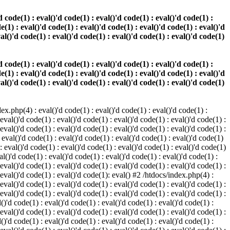
 code(1) : eval()'d code(1) : eval()'d code(1) : eval()'d code(1) :
e(1) : eval()'d code(1) : eval()'d code(1) : eval()'d code(1) : eval()'d
val()'d code(1) : eval()'d code(1) : eval()'d code(1) : eval()'d code(1)
 code(1) : eval()'d code(1) : eval()'d code(1) : eval()'d code(1) :
e(1) : eval()'d code(1) : eval()'d code(1) : eval()'d code(1) : eval()'d
val()'d code(1) : eval()'d code(1) : eval()'d code(1) : eval()'d code(1)
.php(4) : eval()'d code(1) : eval()'d code(1) : eval()'d code(1) :
 eval()'d code(1) : eval()'d code(1) : eval()'d code(1) : eval()'d code(1) :
 eval()'d code(1) : eval()'d code(1) : eval()'d code(1) : eval()'d code(1) :
 eval()'d code(1) : eval()'d code(1) : eval()'d code(1) : eval()'d code(1)
 : eval()'d code(1) : eval()'d code(1) : eval()'d code(1) : eval()'d code(1)
al()'d code(1) : eval()'d code(1) : eval()'d code(1) : eval()'d code(1) :
 eval()'d code(1) : eval()'d code(1) : eval()'d code(1) : eval()'d code(1) :
: eval()'d code(1) : eval()'d code(1): eval() #2 /htdocs/index.php(4) :
 eval()'d code(1) : eval()'d code(1) : eval()'d code(1) : eval()'d code(1) :
 eval()'d code(1) : eval()'d code(1) : eval()'d code(1) : eval()'d code(1) :
()'d code(1) : eval()'d code(1) : eval()'d code(1) : eval()'d code(1) :
 eval()'d code(1) : eval()'d code(1) : eval()'d code(1) : eval()'d code(1) :
()'d code(1) : eval()'d code(1) : eval()'d code(1) : eval()'d code(1) :