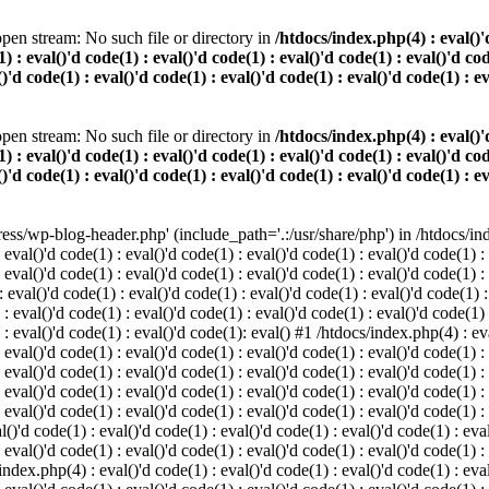
pen stream: No such file or directory in
/htdocs/index.php(4) : eval()'d
) : eval()'d code(1) : eval()'d code(1) : eval()'d code(1) : eval()'d cod
()'d code(1) : eval()'d code(1) : eval()'d code(1) : eval()'d code(1) : e
pen stream: No such file or directory in
/htdocs/index.php(4) : eval()'d
) : eval()'d code(1) : eval()'d code(1) : eval()'d code(1) : eval()'d cod
()'d code(1) : eval()'d code(1) : eval()'d code(1) : eval()'d code(1) : e
s/wp-blog-header.php' (include_path='.:/usr/share/php') in /htdocs/index
 eval()'d code(1) : eval()'d code(1) : eval()'d code(1) : eval()'d code(1) :
 eval()'d code(1) : eval()'d code(1) : eval()'d code(1) : eval()'d code(1) :
eval()'d code(1) : eval()'d code(1) : eval()'d code(1) : eval()'d code(1) :
 : eval()'d code(1) : eval()'d code(1) : eval()'d code(1) : eval()'d code(1)
) : eval()'d code(1) : eval()'d code(1): eval() #1 /htdocs/index.php(4) : ev
 eval()'d code(1) : eval()'d code(1) : eval()'d code(1) : eval()'d code(1) :
: eval()'d code(1) : eval()'d code(1) : eval()'d code(1) : eval()'d code(1) 
 eval()'d code(1) : eval()'d code(1) : eval()'d code(1) : eval()'d code(1) :
 eval()'d code(1) : eval()'d code(1) : eval()'d code(1) : eval()'d code(1) :
()'d code(1) : eval()'d code(1) : eval()'d code(1) : eval()'d code(1) : eval
 eval()'d code(1) : eval()'d code(1) : eval()'d code(1) : eval()'d code(1) :
index.php(4) : eval()'d code(1) : eval()'d code(1) : eval()'d code(1) : eval