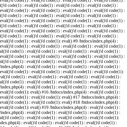
 eval()'d code(1) : eval()'d code(1) : eval()'d code(1) : eval()'d code(1) :
()'d code(1) : eval()'d code(1) : eval()'d code(1) : eval()'d code(1) :
 eval()'d code(1) : eval()'d code(1) : eval()'d code(1) : eval()'d code(1) :
()'d code(1) : eval()'d code(1) : eval()'d code(1) : eval()'d code(1) :
 eval()'d code(1) : eval()'d code(1) : eval()'d code(1) : eval()'d code(1) :
()'d code(1) : eval()'d code(1) : eval()'d code(1) : eval()'d code(1) :
 eval()'d code(1) : eval()'d code(1) : eval()'d code(1) : eval()'d code(1) :
()'d code(1) : eval()'d code(1) : eval()'d code(1) : eval()'d code(1) :
: eval()'d code(1) : eval()'d code(1): eval() #9 /htdocs/index.php(4) :
 eval()'d code(1) : eval()'d code(1) : eval()'d code(1) : eval()'d code(1) :
l()'d code(1) : eval()'d code(1) : eval()'d code(1) : eval()'d code(1) :
 eval()'d code(1) : eval()'d code(1) : eval()'d code(1) : eval()'d code(1) :
l()'d code(1) : eval()'d code(1) : eval()'d code(1) : eval()'d code(1) :
/index.php(4) : eval()'d code(1) : eval()'d code(1) : eval()'d code(1) :
 eval()'d code(1) : eval()'d code(1) : eval()'d code(1) : eval()'d code(1):
al()'d code(1) : eval()'d code(1) : eval()'d code(1) : eval()'d code(1) :
l()'d code(1) : eval()'d code(1) : eval()'d code(1) : eval()'d code(1) :
/index.php(4) : eval()'d code(1) : eval()'d code(1) : eval()'d code(1) :
: eval()'d code(1): eval() #16 /htdocs/index.php(4) : eval()'d code(1) :
: eval()'d code(1) : eval()'d code(1): eval() #17 /htdocs/index.php(4) :
: eval()'d code(1) : eval()'d code(1): eval() #18 /htdocs/index.php(4) :
: eval()'d code(1): eval() #19 /htdocs/index.php(4) : eval()'d code(1) :
/index.php(4) : eval()'d code(1) : eval()'d code(1) : eval()'d code(1) :
l()'d code(1) : eval()'d code(1) : eval()'d code(1) : eval()'d code(1):
ndex.php(4) : eval()'d code(1) : eval()'d code(1) : eval()'d code(1) :