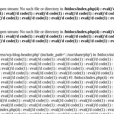
pen stream: No such file or directory in
/htdocs/index.php(4) : eval()'d
) : eval()'d code(1) : eval()'d code(1) : eval()'d code(1) : eval()'d cod
()'d code(1) : eval()'d code(1) : eval()'d code(1) : eval()'d code(1) : e
pen stream: No such file or directory in
/htdocs/index.php(4) : eval()'d
) : eval()'d code(1) : eval()'d code(1) : eval()'d code(1) : eval()'d cod
()'d code(1) : eval()'d code(1) : eval()'d code(1) : eval()'d code(1) : e
s/wp-blog-header.php' (include_path='.:/usr/share/php') in /htdocs/index
 eval()'d code(1) : eval()'d code(1) : eval()'d code(1) : eval()'d code(1) :
 eval()'d code(1) : eval()'d code(1) : eval()'d code(1) : eval()'d code(1) :
eval()'d code(1) : eval()'d code(1) : eval()'d code(1) : eval()'d code(1) :
 : eval()'d code(1) : eval()'d code(1) : eval()'d code(1) : eval()'d code(1)
) : eval()'d code(1) : eval()'d code(1): eval() #1 /htdocs/index.php(4) : ev
 eval()'d code(1) : eval()'d code(1) : eval()'d code(1) : eval()'d code(1) :
: eval()'d code(1) : eval()'d code(1) : eval()'d code(1) : eval()'d code(1) 
 eval()'d code(1) : eval()'d code(1) : eval()'d code(1) : eval()'d code(1) :
 eval()'d code(1) : eval()'d code(1) : eval()'d code(1) : eval()'d code(1) :
()'d code(1) : eval()'d code(1) : eval()'d code(1) : eval()'d code(1) : eval
 eval()'d code(1) : eval()'d code(1) : eval()'d code(1) : eval()'d code(1) :
index.php(4) : eval()'d code(1) : eval()'d code(1) : eval()'d code(1) : eval