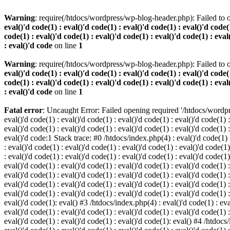
Warning
: require(/htdocs/wordpress/wp-blog-header.php): Failed to o
eval()'d code(1) : eval()'d code(1) : eval()'d code(1) : eval()'d code(1
code(1) : eval()'d code(1) : eval()'d code(1) : eval()'d code(1) : eval
: eval()'d code
on line
1
Warning
: require(/htdocs/wordpress/wp-blog-header.php): Failed to o
eval()'d code(1) : eval()'d code(1) : eval()'d code(1) : eval()'d code(1
code(1) : eval()'d code(1) : eval()'d code(1) : eval()'d code(1) : eval
: eval()'d code
on line
1
Fatal error
: Uncaught Error: Failed opening required '/htdocs/wordpres
eval()'d code(1) : eval()'d code(1) : eval()'d code(1) : eval()'d code(1) :
eval()'d code(1) : eval()'d code(1) : eval()'d code(1) : eval()'d code(1) :
eval()'d code:1 Stack trace: #0 /htdocs/index.php(4) : eval()'d code(1) : 
: eval()'d code(1) : eval()'d code(1) : eval()'d code(1) : eval()'d code(1)
: eval()'d code(1) : eval()'d code(1) : eval()'d code(1) : eval()'d code(1
eval()'d code(1) : eval()'d code(1) : eval()'d code(1) : eval()'d code(1) :
eval()'d code(1) : eval()'d code(1) : eval()'d code(1) : eval()'d code(1) 
eval()'d code(1) : eval()'d code(1) : eval()'d code(1) : eval()'d code(1) :
eval()'d code(1) : eval()'d code(1) : eval()'d code(1) : eval()'d code(1) :
eval()'d code(1): eval() #3 /htdocs/index.php(4) : eval()'d code(1) : eval
eval()'d code(1) : eval()'d code(1) : eval()'d code(1) : eval()'d code(1) :
eval()'d code(1) : eval()'d code(1) : eval()'d code(1): eval() #4 /htdocs/