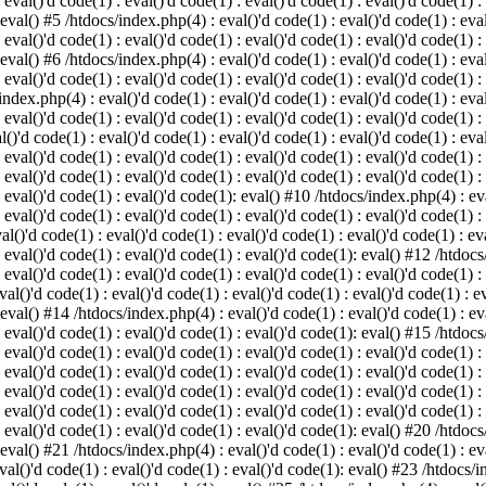
 eval()'d code(1) : eval()'d code(1) : eval()'d code(1) : eval()'d code(1) :
 eval() #5 /htdocs/index.php(4) : eval()'d code(1) : eval()'d code(1) : eval
 eval()'d code(1) : eval()'d code(1) : eval()'d code(1) : eval()'d code(1) :
 eval() #6 /htdocs/index.php(4) : eval()'d code(1) : eval()'d code(1) : eval
 eval()'d code(1) : eval()'d code(1) : eval()'d code(1) : eval()'d code(1) :
index.php(4) : eval()'d code(1) : eval()'d code(1) : eval()'d code(1) : eval
 eval()'d code(1) : eval()'d code(1) : eval()'d code(1) : eval()'d code(1) :
()'d code(1) : eval()'d code(1) : eval()'d code(1) : eval()'d code(1) : eval
: eval()'d code(1) : eval()'d code(1) : eval()'d code(1) : eval()'d code(1) 
 eval()'d code(1) : eval()'d code(1) : eval()'d code(1) : eval()'d code(1) :
: eval()'d code(1) : eval()'d code(1): eval() #10 /htdocs/index.php(4) : eva
 eval()'d code(1) : eval()'d code(1) : eval()'d code(1) : eval()'d code(1) :
l()'d code(1) : eval()'d code(1) : eval()'d code(1) : eval()'d code(1) : eva
: eval()'d code(1) : eval()'d code(1) : eval()'d code(1): eval() #12 /htdocs
 eval()'d code(1) : eval()'d code(1) : eval()'d code(1) : eval()'d code(1) :
al()'d code(1) : eval()'d code(1) : eval()'d code(1) : eval()'d code(1) : ev
 eval() #14 /htdocs/index.php(4) : eval()'d code(1) : eval()'d code(1) : eva
: eval()'d code(1) : eval()'d code(1) : eval()'d code(1): eval() #15 /htdocs
: eval()'d code(1) : eval()'d code(1) : eval()'d code(1) : eval()'d code(1) 
: eval()'d code(1) : eval()'d code(1) : eval()'d code(1) : eval()'d code(1) 
: eval()'d code(1) : eval()'d code(1) : eval()'d code(1) : eval()'d code(1) 
: eval()'d code(1) : eval()'d code(1) : eval()'d code(1) : eval()'d code(1) 
: eval()'d code(1) : eval()'d code(1) : eval()'d code(1): eval() #20 /htdocs
 eval() #21 /htdocs/index.php(4) : eval()'d code(1) : eval()'d code(1) : eva
val()'d code(1) : eval()'d code(1) : eval()'d code(1): eval() #23 /htdocs/i