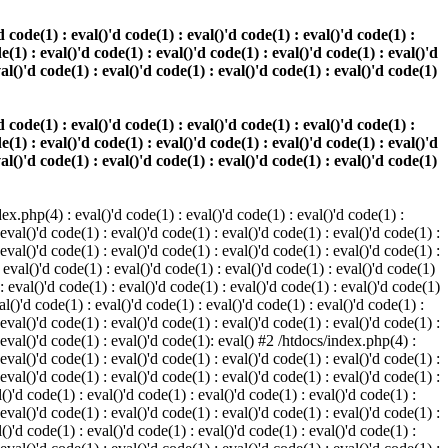
 code(1) : eval()'d code(1) : eval()'d code(1) : eval()'d code(1) :
e(1) : eval()'d code(1) : eval()'d code(1) : eval()'d code(1) : eval()'d
val()'d code(1) : eval()'d code(1) : eval()'d code(1) : eval()'d code(1)
 code(1) : eval()'d code(1) : eval()'d code(1) : eval()'d code(1) :
e(1) : eval()'d code(1) : eval()'d code(1) : eval()'d code(1) : eval()'d
val()'d code(1) : eval()'d code(1) : eval()'d code(1) : eval()'d code(1)
.php(4) : eval()'d code(1) : eval()'d code(1) : eval()'d code(1) :
 eval()'d code(1) : eval()'d code(1) : eval()'d code(1) : eval()'d code(1) :
 eval()'d code(1) : eval()'d code(1) : eval()'d code(1) : eval()'d code(1) :
 eval()'d code(1) : eval()'d code(1) : eval()'d code(1) : eval()'d code(1)
 : eval()'d code(1) : eval()'d code(1) : eval()'d code(1) : eval()'d code(1)
al()'d code(1) : eval()'d code(1) : eval()'d code(1) : eval()'d code(1) :
 eval()'d code(1) : eval()'d code(1) : eval()'d code(1) : eval()'d code(1) :
: eval()'d code(1) : eval()'d code(1): eval() #2 /htdocs/index.php(4) :
 eval()'d code(1) : eval()'d code(1) : eval()'d code(1) : eval()'d code(1) :
 eval()'d code(1) : eval()'d code(1) : eval()'d code(1) : eval()'d code(1) :
()'d code(1) : eval()'d code(1) : eval()'d code(1) : eval()'d code(1) :
 eval()'d code(1) : eval()'d code(1) : eval()'d code(1) : eval()'d code(1) :
()'d code(1) : eval()'d code(1) : eval()'d code(1) : eval()'d code(1) :