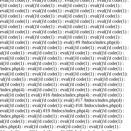
 eval()'d code(1) : eval()'d code(1) : eval()'d code(1) : eval()'d code(1) :
()'d code(1) : eval()'d code(1) : eval()'d code(1) : eval()'d code(1) :
 eval()'d code(1) : eval()'d code(1) : eval()'d code(1) : eval()'d code(1) :
()'d code(1) : eval()'d code(1) : eval()'d code(1) : eval()'d code(1) :
 eval()'d code(1) : eval()'d code(1) : eval()'d code(1) : eval()'d code(1) :
()'d code(1) : eval()'d code(1) : eval()'d code(1) : eval()'d code(1) :
 eval()'d code(1) : eval()'d code(1) : eval()'d code(1) : eval()'d code(1) :
()'d code(1) : eval()'d code(1) : eval()'d code(1) : eval()'d code(1) :
: eval()'d code(1) : eval()'d code(1): eval() #9 /htdocs/index.php(4) :
 eval()'d code(1) : eval()'d code(1) : eval()'d code(1) : eval()'d code(1) :
l()'d code(1) : eval()'d code(1) : eval()'d code(1) : eval()'d code(1) :
 eval()'d code(1) : eval()'d code(1) : eval()'d code(1) : eval()'d code(1) :
l()'d code(1) : eval()'d code(1) : eval()'d code(1) : eval()'d code(1) :
/index.php(4) : eval()'d code(1) : eval()'d code(1) : eval()'d code(1) :
 eval()'d code(1) : eval()'d code(1) : eval()'d code(1) : eval()'d code(1):
al()'d code(1) : eval()'d code(1) : eval()'d code(1) : eval()'d code(1) :
l()'d code(1) : eval()'d code(1) : eval()'d code(1) : eval()'d code(1) :
/index.php(4) : eval()'d code(1) : eval()'d code(1) : eval()'d code(1) :
: eval()'d code(1): eval() #16 /htdocs/index.php(4) : eval()'d code(1) :
: eval()'d code(1) : eval()'d code(1): eval() #17 /htdocs/index.php(4) :
: eval()'d code(1) : eval()'d code(1): eval() #18 /htdocs/index.php(4) :
: eval()'d code(1): eval() #19 /htdocs/index.php(4) : eval()'d code(1) :
/index.php(4) : eval()'d code(1) : eval()'d code(1) : eval()'d code(1) :
l()'d code(1) : eval()'d code(1) : eval()'d code(1) : eval()'d code(1):
ndex.php(4) : eval()'d code(1) : eval()'d code(1) : eval()'d code(1) :