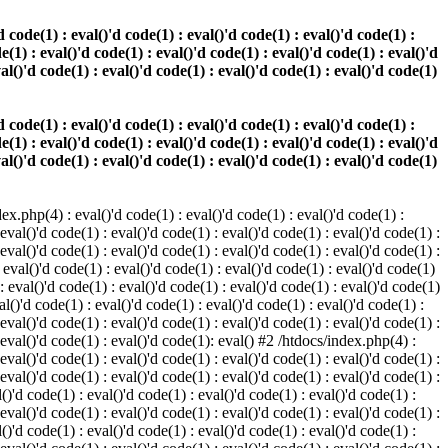
 code(1) : eval()'d code(1) : eval()'d code(1) : eval()'d code(1) :
e(1) : eval()'d code(1) : eval()'d code(1) : eval()'d code(1) : eval()'d
val()'d code(1) : eval()'d code(1) : eval()'d code(1) : eval()'d code(1)
 code(1) : eval()'d code(1) : eval()'d code(1) : eval()'d code(1) :
e(1) : eval()'d code(1) : eval()'d code(1) : eval()'d code(1) : eval()'d
val()'d code(1) : eval()'d code(1) : eval()'d code(1) : eval()'d code(1)
.php(4) : eval()'d code(1) : eval()'d code(1) : eval()'d code(1) :
 eval()'d code(1) : eval()'d code(1) : eval()'d code(1) : eval()'d code(1) :
 eval()'d code(1) : eval()'d code(1) : eval()'d code(1) : eval()'d code(1) :
 eval()'d code(1) : eval()'d code(1) : eval()'d code(1) : eval()'d code(1)
 : eval()'d code(1) : eval()'d code(1) : eval()'d code(1) : eval()'d code(1)
al()'d code(1) : eval()'d code(1) : eval()'d code(1) : eval()'d code(1) :
 eval()'d code(1) : eval()'d code(1) : eval()'d code(1) : eval()'d code(1) :
: eval()'d code(1) : eval()'d code(1): eval() #2 /htdocs/index.php(4) :
 eval()'d code(1) : eval()'d code(1) : eval()'d code(1) : eval()'d code(1) :
 eval()'d code(1) : eval()'d code(1) : eval()'d code(1) : eval()'d code(1) :
()'d code(1) : eval()'d code(1) : eval()'d code(1) : eval()'d code(1) :
 eval()'d code(1) : eval()'d code(1) : eval()'d code(1) : eval()'d code(1) :
()'d code(1) : eval()'d code(1) : eval()'d code(1) : eval()'d code(1) :