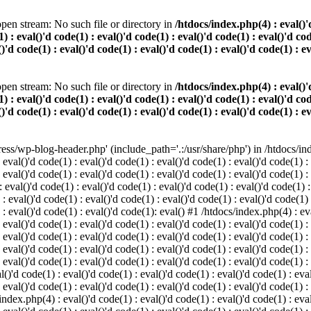
pen stream: No such file or directory in
/htdocs/index.php(4) : eval()'d
) : eval()'d code(1) : eval()'d code(1) : eval()'d code(1) : eval()'d cod
()'d code(1) : eval()'d code(1) : eval()'d code(1) : eval()'d code(1) : e
pen stream: No such file or directory in
/htdocs/index.php(4) : eval()'d
) : eval()'d code(1) : eval()'d code(1) : eval()'d code(1) : eval()'d cod
()'d code(1) : eval()'d code(1) : eval()'d code(1) : eval()'d code(1) : e
s/wp-blog-header.php' (include_path='.:/usr/share/php') in /htdocs/index
 eval()'d code(1) : eval()'d code(1) : eval()'d code(1) : eval()'d code(1) :
 eval()'d code(1) : eval()'d code(1) : eval()'d code(1) : eval()'d code(1) :
eval()'d code(1) : eval()'d code(1) : eval()'d code(1) : eval()'d code(1) :
 : eval()'d code(1) : eval()'d code(1) : eval()'d code(1) : eval()'d code(1)
) : eval()'d code(1) : eval()'d code(1): eval() #1 /htdocs/index.php(4) : ev
 eval()'d code(1) : eval()'d code(1) : eval()'d code(1) : eval()'d code(1) :
: eval()'d code(1) : eval()'d code(1) : eval()'d code(1) : eval()'d code(1) 
 eval()'d code(1) : eval()'d code(1) : eval()'d code(1) : eval()'d code(1) :
 eval()'d code(1) : eval()'d code(1) : eval()'d code(1) : eval()'d code(1) :
()'d code(1) : eval()'d code(1) : eval()'d code(1) : eval()'d code(1) : eval
 eval()'d code(1) : eval()'d code(1) : eval()'d code(1) : eval()'d code(1) :
index.php(4) : eval()'d code(1) : eval()'d code(1) : eval()'d code(1) : eval