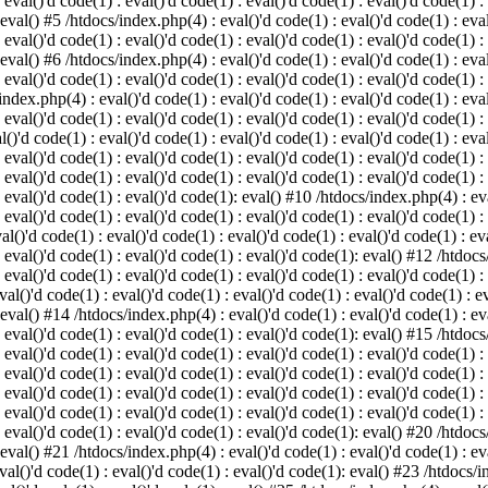
 eval()'d code(1) : eval()'d code(1) : eval()'d code(1) : eval()'d code(1) :
 eval() #5 /htdocs/index.php(4) : eval()'d code(1) : eval()'d code(1) : eval
 eval()'d code(1) : eval()'d code(1) : eval()'d code(1) : eval()'d code(1) :
 eval() #6 /htdocs/index.php(4) : eval()'d code(1) : eval()'d code(1) : eval
 eval()'d code(1) : eval()'d code(1) : eval()'d code(1) : eval()'d code(1) :
index.php(4) : eval()'d code(1) : eval()'d code(1) : eval()'d code(1) : eval
 eval()'d code(1) : eval()'d code(1) : eval()'d code(1) : eval()'d code(1) :
()'d code(1) : eval()'d code(1) : eval()'d code(1) : eval()'d code(1) : eval
: eval()'d code(1) : eval()'d code(1) : eval()'d code(1) : eval()'d code(1) 
 eval()'d code(1) : eval()'d code(1) : eval()'d code(1) : eval()'d code(1) :
: eval()'d code(1) : eval()'d code(1): eval() #10 /htdocs/index.php(4) : eva
 eval()'d code(1) : eval()'d code(1) : eval()'d code(1) : eval()'d code(1) :
l()'d code(1) : eval()'d code(1) : eval()'d code(1) : eval()'d code(1) : eva
: eval()'d code(1) : eval()'d code(1) : eval()'d code(1): eval() #12 /htdocs
 eval()'d code(1) : eval()'d code(1) : eval()'d code(1) : eval()'d code(1) :
al()'d code(1) : eval()'d code(1) : eval()'d code(1) : eval()'d code(1) : ev
 eval() #14 /htdocs/index.php(4) : eval()'d code(1) : eval()'d code(1) : eva
: eval()'d code(1) : eval()'d code(1) : eval()'d code(1): eval() #15 /htdocs
: eval()'d code(1) : eval()'d code(1) : eval()'d code(1) : eval()'d code(1) 
: eval()'d code(1) : eval()'d code(1) : eval()'d code(1) : eval()'d code(1) 
: eval()'d code(1) : eval()'d code(1) : eval()'d code(1) : eval()'d code(1) 
: eval()'d code(1) : eval()'d code(1) : eval()'d code(1) : eval()'d code(1) 
: eval()'d code(1) : eval()'d code(1) : eval()'d code(1): eval() #20 /htdocs
 eval() #21 /htdocs/index.php(4) : eval()'d code(1) : eval()'d code(1) : eva
val()'d code(1) : eval()'d code(1) : eval()'d code(1): eval() #23 /htdocs/i