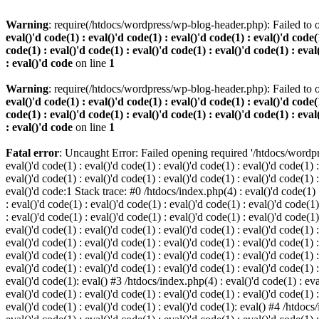
Warning
: require(/htdocs/wordpress/wp-blog-header.php): Failed to o
eval()'d code(1) : eval()'d code(1) : eval()'d code(1) : eval()'d code(1
code(1) : eval()'d code(1) : eval()'d code(1) : eval()'d code(1) : eval
: eval()'d code
on line
1
Warning
: require(/htdocs/wordpress/wp-blog-header.php): Failed to o
eval()'d code(1) : eval()'d code(1) : eval()'d code(1) : eval()'d code(1
code(1) : eval()'d code(1) : eval()'d code(1) : eval()'d code(1) : eval
: eval()'d code
on line
1
Fatal error
: Uncaught Error: Failed opening required '/htdocs/wordpres
eval()'d code(1) : eval()'d code(1) : eval()'d code(1) : eval()'d code(1) :
eval()'d code(1) : eval()'d code(1) : eval()'d code(1) : eval()'d code(1) :
eval()'d code:1 Stack trace: #0 /htdocs/index.php(4) : eval()'d code(1) : 
: eval()'d code(1) : eval()'d code(1) : eval()'d code(1) : eval()'d code(1)
: eval()'d code(1) : eval()'d code(1) : eval()'d code(1) : eval()'d code(1
eval()'d code(1) : eval()'d code(1) : eval()'d code(1) : eval()'d code(1) :
eval()'d code(1) : eval()'d code(1) : eval()'d code(1) : eval()'d code(1) 
eval()'d code(1) : eval()'d code(1) : eval()'d code(1) : eval()'d code(1) :
eval()'d code(1) : eval()'d code(1) : eval()'d code(1) : eval()'d code(1) :
eval()'d code(1): eval() #3 /htdocs/index.php(4) : eval()'d code(1) : eval
eval()'d code(1) : eval()'d code(1) : eval()'d code(1) : eval()'d code(1) :
eval()'d code(1) : eval()'d code(1) : eval()'d code(1): eval() #4 /htdocs/