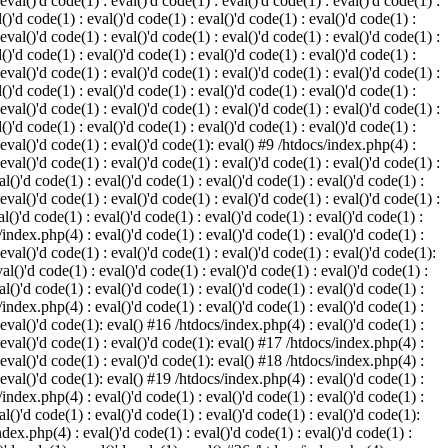
 eval()'d code(1) : eval()'d code(1) : eval()'d code(1) : eval()'d code(1) :
()'d code(1) : eval()'d code(1) : eval()'d code(1) : eval()'d code(1) :
 eval()'d code(1) : eval()'d code(1) : eval()'d code(1) : eval()'d code(1) :
()'d code(1) : eval()'d code(1) : eval()'d code(1) : eval()'d code(1) :
 eval()'d code(1) : eval()'d code(1) : eval()'d code(1) : eval()'d code(1) :
()'d code(1) : eval()'d code(1) : eval()'d code(1) : eval()'d code(1) :
 eval()'d code(1) : eval()'d code(1) : eval()'d code(1) : eval()'d code(1) :
()'d code(1) : eval()'d code(1) : eval()'d code(1) : eval()'d code(1) :
: eval()'d code(1) : eval()'d code(1): eval() #9 /htdocs/index.php(4) :
 eval()'d code(1) : eval()'d code(1) : eval()'d code(1) : eval()'d code(1) :
l()'d code(1) : eval()'d code(1) : eval()'d code(1) : eval()'d code(1) :
 eval()'d code(1) : eval()'d code(1) : eval()'d code(1) : eval()'d code(1) :
l()'d code(1) : eval()'d code(1) : eval()'d code(1) : eval()'d code(1) :
/index.php(4) : eval()'d code(1) : eval()'d code(1) : eval()'d code(1) :
 eval()'d code(1) : eval()'d code(1) : eval()'d code(1) : eval()'d code(1):
al()'d code(1) : eval()'d code(1) : eval()'d code(1) : eval()'d code(1) :
l()'d code(1) : eval()'d code(1) : eval()'d code(1) : eval()'d code(1) :
/index.php(4) : eval()'d code(1) : eval()'d code(1) : eval()'d code(1) :
: eval()'d code(1): eval() #16 /htdocs/index.php(4) : eval()'d code(1) :
: eval()'d code(1) : eval()'d code(1): eval() #17 /htdocs/index.php(4) :
: eval()'d code(1) : eval()'d code(1): eval() #18 /htdocs/index.php(4) :
: eval()'d code(1): eval() #19 /htdocs/index.php(4) : eval()'d code(1) :
/index.php(4) : eval()'d code(1) : eval()'d code(1) : eval()'d code(1) :
l()'d code(1) : eval()'d code(1) : eval()'d code(1) : eval()'d code(1):
ndex.php(4) : eval()'d code(1) : eval()'d code(1) : eval()'d code(1) :