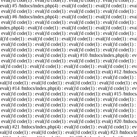
 eval()'d code(1) : eval()'d code(1) : eval()'d code(1) : eval()'d code(1) :
 eval() #5 /htdocs/index.php(4) : eval()'d code(1) : eval()'d code(1) : eval
 eval()'d code(1) : eval()'d code(1) : eval()'d code(1) : eval()'d code(1) :
 eval() #6 /htdocs/index.php(4) : eval()'d code(1) : eval()'d code(1) : eval
 eval()'d code(1) : eval()'d code(1) : eval()'d code(1) : eval()'d code(1) :
index.php(4) : eval()'d code(1) : eval()'d code(1) : eval()'d code(1) : eval
 eval()'d code(1) : eval()'d code(1) : eval()'d code(1) : eval()'d code(1) :
()'d code(1) : eval()'d code(1) : eval()'d code(1) : eval()'d code(1) : eval
: eval()'d code(1) : eval()'d code(1) : eval()'d code(1) : eval()'d code(1) 
 eval()'d code(1) : eval()'d code(1) : eval()'d code(1) : eval()'d code(1) :
: eval()'d code(1) : eval()'d code(1): eval() #10 /htdocs/index.php(4) : eva
 eval()'d code(1) : eval()'d code(1) : eval()'d code(1) : eval()'d code(1) :
l()'d code(1) : eval()'d code(1) : eval()'d code(1) : eval()'d code(1) : eva
: eval()'d code(1) : eval()'d code(1) : eval()'d code(1): eval() #12 /htdocs
 eval()'d code(1) : eval()'d code(1) : eval()'d code(1) : eval()'d code(1) :
al()'d code(1) : eval()'d code(1) : eval()'d code(1) : eval()'d code(1) : ev
 eval() #14 /htdocs/index.php(4) : eval()'d code(1) : eval()'d code(1) : eva
: eval()'d code(1) : eval()'d code(1) : eval()'d code(1): eval() #15 /htdocs
: eval()'d code(1) : eval()'d code(1) : eval()'d code(1) : eval()'d code(1) 
: eval()'d code(1) : eval()'d code(1) : eval()'d code(1) : eval()'d code(1) 
: eval()'d code(1) : eval()'d code(1) : eval()'d code(1) : eval()'d code(1) 
: eval()'d code(1) : eval()'d code(1) : eval()'d code(1) : eval()'d code(1) 
: eval()'d code(1) : eval()'d code(1) : eval()'d code(1): eval() #20 /htdocs
 eval() #21 /htdocs/index.php(4) : eval()'d code(1) : eval()'d code(1) : eva
val()'d code(1) : eval()'d code(1) : eval()'d code(1): eval() #23 /htdocs/i