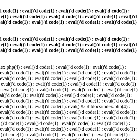
 code(1) : eval()'d code(1) : eval()'d code(1) : eval()'d code(1) :
e(1) : eval()'d code(1) : eval()'d code(1) : eval()'d code(1) : eval()'d
val()'d code(1) : eval()'d code(1) : eval()'d code(1) : eval()'d code(1)
 code(1) : eval()'d code(1) : eval()'d code(1) : eval()'d code(1) :
e(1) : eval()'d code(1) : eval()'d code(1) : eval()'d code(1) : eval()'d
val()'d code(1) : eval()'d code(1) : eval()'d code(1) : eval()'d code(1)
.php(4) : eval()'d code(1) : eval()'d code(1) : eval()'d code(1) :
 eval()'d code(1) : eval()'d code(1) : eval()'d code(1) : eval()'d code(1) :
 eval()'d code(1) : eval()'d code(1) : eval()'d code(1) : eval()'d code(1) :
 eval()'d code(1) : eval()'d code(1) : eval()'d code(1) : eval()'d code(1)
 : eval()'d code(1) : eval()'d code(1) : eval()'d code(1) : eval()'d code(1)
al()'d code(1) : eval()'d code(1) : eval()'d code(1) : eval()'d code(1) :
 eval()'d code(1) : eval()'d code(1) : eval()'d code(1) : eval()'d code(1) :
: eval()'d code(1) : eval()'d code(1): eval() #2 /htdocs/index.php(4) :
 eval()'d code(1) : eval()'d code(1) : eval()'d code(1) : eval()'d code(1) :
 eval()'d code(1) : eval()'d code(1) : eval()'d code(1) : eval()'d code(1) :
()'d code(1) : eval()'d code(1) : eval()'d code(1) : eval()'d code(1) :
 eval()'d code(1) : eval()'d code(1) : eval()'d code(1) : eval()'d code(1) :
()'d code(1) : eval()'d code(1) : eval()'d code(1) : eval()'d code(1) :