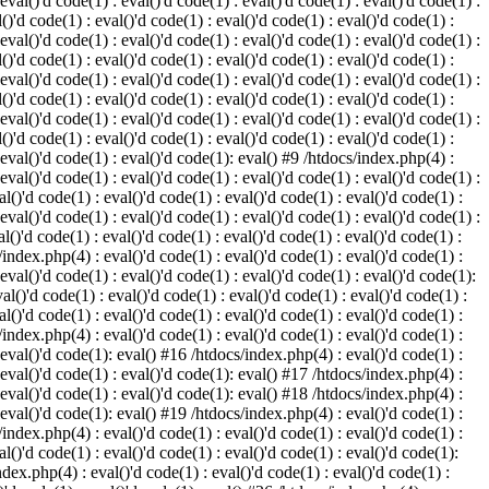
 eval()'d code(1) : eval()'d code(1) : eval()'d code(1) : eval()'d code(1) :
()'d code(1) : eval()'d code(1) : eval()'d code(1) : eval()'d code(1) :
 eval()'d code(1) : eval()'d code(1) : eval()'d code(1) : eval()'d code(1) :
()'d code(1) : eval()'d code(1) : eval()'d code(1) : eval()'d code(1) :
 eval()'d code(1) : eval()'d code(1) : eval()'d code(1) : eval()'d code(1) :
()'d code(1) : eval()'d code(1) : eval()'d code(1) : eval()'d code(1) :
 eval()'d code(1) : eval()'d code(1) : eval()'d code(1) : eval()'d code(1) :
()'d code(1) : eval()'d code(1) : eval()'d code(1) : eval()'d code(1) :
: eval()'d code(1) : eval()'d code(1): eval() #9 /htdocs/index.php(4) :
 eval()'d code(1) : eval()'d code(1) : eval()'d code(1) : eval()'d code(1) :
l()'d code(1) : eval()'d code(1) : eval()'d code(1) : eval()'d code(1) :
 eval()'d code(1) : eval()'d code(1) : eval()'d code(1) : eval()'d code(1) :
l()'d code(1) : eval()'d code(1) : eval()'d code(1) : eval()'d code(1) :
/index.php(4) : eval()'d code(1) : eval()'d code(1) : eval()'d code(1) :
 eval()'d code(1) : eval()'d code(1) : eval()'d code(1) : eval()'d code(1):
al()'d code(1) : eval()'d code(1) : eval()'d code(1) : eval()'d code(1) :
l()'d code(1) : eval()'d code(1) : eval()'d code(1) : eval()'d code(1) :
/index.php(4) : eval()'d code(1) : eval()'d code(1) : eval()'d code(1) :
: eval()'d code(1): eval() #16 /htdocs/index.php(4) : eval()'d code(1) :
: eval()'d code(1) : eval()'d code(1): eval() #17 /htdocs/index.php(4) :
: eval()'d code(1) : eval()'d code(1): eval() #18 /htdocs/index.php(4) :
: eval()'d code(1): eval() #19 /htdocs/index.php(4) : eval()'d code(1) :
/index.php(4) : eval()'d code(1) : eval()'d code(1) : eval()'d code(1) :
l()'d code(1) : eval()'d code(1) : eval()'d code(1) : eval()'d code(1):
ndex.php(4) : eval()'d code(1) : eval()'d code(1) : eval()'d code(1) :