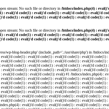
pen stream: No such file or directory in
/htdocs/index.php(4) : eval()'d
) : eval()'d code(1) : eval()'d code(1) : eval()'d code(1) : eval()'d cod
()'d code(1) : eval()'d code(1) : eval()'d code(1) : eval()'d code(1) : e
pen stream: No such file or directory in
/htdocs/index.php(4) : eval()'d
) : eval()'d code(1) : eval()'d code(1) : eval()'d code(1) : eval()'d cod
()'d code(1) : eval()'d code(1) : eval()'d code(1) : eval()'d code(1) : e
s/wp-blog-header.php' (include_path='.:/usr/share/php') in /htdocs/index
 eval()'d code(1) : eval()'d code(1) : eval()'d code(1) : eval()'d code(1) :
 eval()'d code(1) : eval()'d code(1) : eval()'d code(1) : eval()'d code(1) :
eval()'d code(1) : eval()'d code(1) : eval()'d code(1) : eval()'d code(1) :
 : eval()'d code(1) : eval()'d code(1) : eval()'d code(1) : eval()'d code(1)
) : eval()'d code(1) : eval()'d code(1): eval() #1 /htdocs/index.php(4) : ev
 eval()'d code(1) : eval()'d code(1) : eval()'d code(1) : eval()'d code(1) :
: eval()'d code(1) : eval()'d code(1) : eval()'d code(1) : eval()'d code(1) 
 eval()'d code(1) : eval()'d code(1) : eval()'d code(1) : eval()'d code(1) :
 eval()'d code(1) : eval()'d code(1) : eval()'d code(1) : eval()'d code(1) :
()'d code(1) : eval()'d code(1) : eval()'d code(1) : eval()'d code(1) : eval
 eval()'d code(1) : eval()'d code(1) : eval()'d code(1) : eval()'d code(1) :
index.php(4) : eval()'d code(1) : eval()'d code(1) : eval()'d code(1) : eval