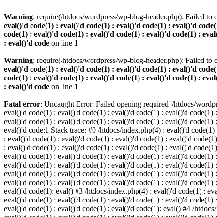
Warning
: require(/htdocs/wordpress/wp-blog-header.php): Failed to o
eval()'d code(1) : eval()'d code(1) : eval()'d code(1) : eval()'d code(1
code(1) : eval()'d code(1) : eval()'d code(1) : eval()'d code(1) : eval
: eval()'d code
on line
1
Warning
: require(/htdocs/wordpress/wp-blog-header.php): Failed to o
eval()'d code(1) : eval()'d code(1) : eval()'d code(1) : eval()'d code(1
code(1) : eval()'d code(1) : eval()'d code(1) : eval()'d code(1) : eval
: eval()'d code
on line
1
Fatal error
: Uncaught Error: Failed opening required '/htdocs/wordpres
eval()'d code(1) : eval()'d code(1) : eval()'d code(1) : eval()'d code(1) :
eval()'d code(1) : eval()'d code(1) : eval()'d code(1) : eval()'d code(1) :
eval()'d code:1 Stack trace: #0 /htdocs/index.php(4) : eval()'d code(1) : 
: eval()'d code(1) : eval()'d code(1) : eval()'d code(1) : eval()'d code(1)
: eval()'d code(1) : eval()'d code(1) : eval()'d code(1) : eval()'d code(1
eval()'d code(1) : eval()'d code(1) : eval()'d code(1) : eval()'d code(1) :
eval()'d code(1) : eval()'d code(1) : eval()'d code(1) : eval()'d code(1) 
eval()'d code(1) : eval()'d code(1) : eval()'d code(1) : eval()'d code(1) :
eval()'d code(1) : eval()'d code(1) : eval()'d code(1) : eval()'d code(1) :
eval()'d code(1): eval() #3 /htdocs/index.php(4) : eval()'d code(1) : eval
eval()'d code(1) : eval()'d code(1) : eval()'d code(1) : eval()'d code(1) :
eval()'d code(1) : eval()'d code(1) : eval()'d code(1): eval() #4 /htdocs/