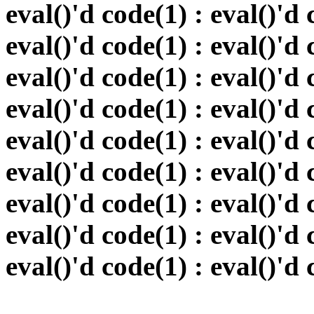
eval()'d code(1) : eval()'d 
eval()'d code(1) : eval()'d 
eval()'d code(1) : eval()'d 
eval()'d code(1) : eval()'d 
eval()'d code(1) : eval()'d 
eval()'d code(1) : eval()'d 
eval()'d code(1) : eval()'d 
eval()'d code(1) : eval()'d 
eval()'d code(1) : eval()'d 