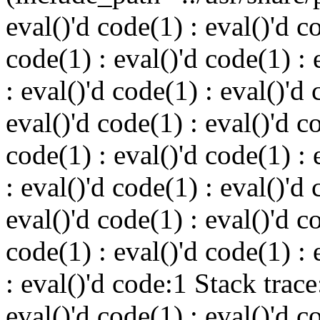
eval()'d code(1) : eval()'d c
code(1) : eval()'d code(1) : 
: eval()'d code(1) : eval()'d 
eval()'d code(1) : eval()'d c
code(1) : eval()'d code(1) : 
: eval()'d code(1) : eval()'d 
eval()'d code(1) : eval()'d c
code(1) : eval()'d code(1) : 
: eval()'d code:1 Stack trac
eval()'d code(1) : eval()'d c