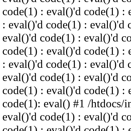
code(1) : eval()'d code(1) : 
: eval()'d code(1) : eval()'d 
eval()'d code(1) : eval()'d c
code(1) : eval()'d code(1) : 
: eval()'d code(1) : eval()'d 
eval()'d code(1) : eval()'d c
code(1) : eval()'d code(1) : 
code(1): eval() #1 /htdocs/i
eval()'d code(1) : eval()'d c
code(1) : eval()'d code(1) : 