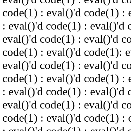
code(1) : eval()'d code(1) : 
: eval()'d code(1) : eval()'d 
eval()'d code(1) : eval()'d c
code(1) : eval()'d code(1): 
eval()'d code(1) : eval()'d c
code(1) : eval()'d code(1) : 
: eval()'d code(1) : eval()'d 
eval()'d code(1) : eval()'d c
code(1) : eval()'d code(1) : 
: eval()'d code(1) : eval()'d 