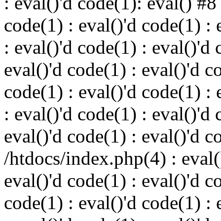
: eval()'d code(1): eval() #8
code(1) : eval()'d code(1) : 
: eval()'d code(1) : eval()'d 
eval()'d code(1) : eval()'d c
code(1) : eval()'d code(1) : 
: eval()'d code(1) : eval()'d 
eval()'d code(1) : eval()'d c
/htdocs/index.php(4) : eval()
eval()'d code(1) : eval()'d c
code(1) : eval()'d code(1) : 