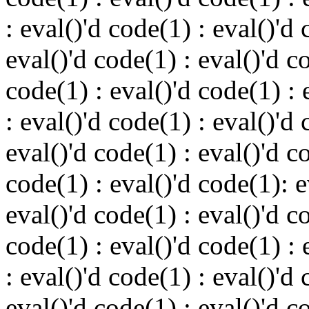
: eval()'d code(1) : eval()'d 
eval()'d code(1) : eval()'d c
code(1) : eval()'d code(1) : 
: eval()'d code(1) : eval()'d 
eval()'d code(1) : eval()'d c
code(1) : eval()'d code(1): 
eval()'d code(1) : eval()'d c
code(1) : eval()'d code(1) : 
: eval()'d code(1) : eval()'d 
eval()'d code(1) : eval()'d c