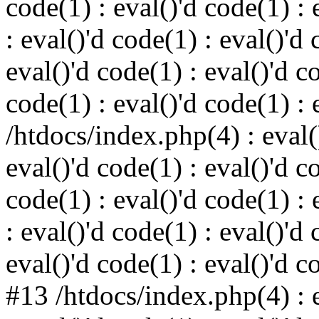
code(1) : eval()'d code(1) : 
: eval()'d code(1) : eval()'d 
eval()'d code(1) : eval()'d c
code(1) : eval()'d code(1) : 
/htdocs/index.php(4) : eval()
eval()'d code(1) : eval()'d c
code(1) : eval()'d code(1) : 
: eval()'d code(1) : eval()'d 
eval()'d code(1) : eval()'d c
#13 /htdocs/index.php(4) : e