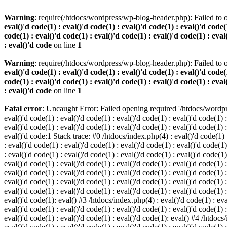
Warning
: require(/htdocs/wordpress/wp-blog-header.php): Failed to o
eval()'d code(1) : eval()'d code(1) : eval()'d code(1) : eval()'d code(1
code(1) : eval()'d code(1) : eval()'d code(1) : eval()'d code(1) : eval
: eval()'d code
on line
1
Warning
: require(/htdocs/wordpress/wp-blog-header.php): Failed to o
eval()'d code(1) : eval()'d code(1) : eval()'d code(1) : eval()'d code(1
code(1) : eval()'d code(1) : eval()'d code(1) : eval()'d code(1) : eval
: eval()'d code
on line
1
Fatal error
: Uncaught Error: Failed opening required '/htdocs/wordpres
eval()'d code(1) : eval()'d code(1) : eval()'d code(1) : eval()'d code(1) :
eval()'d code(1) : eval()'d code(1) : eval()'d code(1) : eval()'d code(1) :
eval()'d code:1 Stack trace: #0 /htdocs/index.php(4) : eval()'d code(1) : 
: eval()'d code(1) : eval()'d code(1) : eval()'d code(1) : eval()'d code(1)
: eval()'d code(1) : eval()'d code(1) : eval()'d code(1) : eval()'d code(1
eval()'d code(1) : eval()'d code(1) : eval()'d code(1) : eval()'d code(1) :
eval()'d code(1) : eval()'d code(1) : eval()'d code(1) : eval()'d code(1) 
eval()'d code(1) : eval()'d code(1) : eval()'d code(1) : eval()'d code(1) :
eval()'d code(1) : eval()'d code(1) : eval()'d code(1) : eval()'d code(1) :
eval()'d code(1): eval() #3 /htdocs/index.php(4) : eval()'d code(1) : eval
eval()'d code(1) : eval()'d code(1) : eval()'d code(1) : eval()'d code(1) :
eval()'d code(1) : eval()'d code(1) : eval()'d code(1): eval() #4 /htdocs/