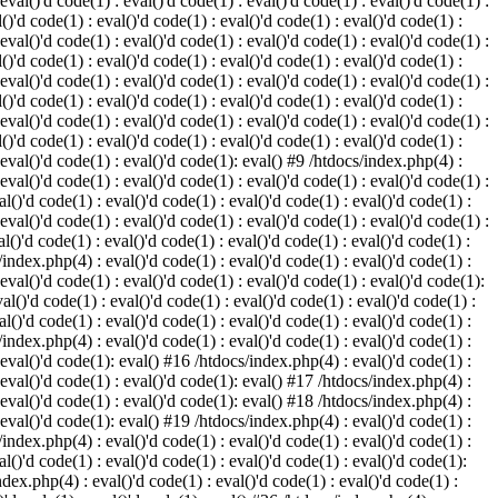
 eval()'d code(1) : eval()'d code(1) : eval()'d code(1) : eval()'d code(1) :
()'d code(1) : eval()'d code(1) : eval()'d code(1) : eval()'d code(1) :
 eval()'d code(1) : eval()'d code(1) : eval()'d code(1) : eval()'d code(1) :
()'d code(1) : eval()'d code(1) : eval()'d code(1) : eval()'d code(1) :
 eval()'d code(1) : eval()'d code(1) : eval()'d code(1) : eval()'d code(1) :
()'d code(1) : eval()'d code(1) : eval()'d code(1) : eval()'d code(1) :
 eval()'d code(1) : eval()'d code(1) : eval()'d code(1) : eval()'d code(1) :
()'d code(1) : eval()'d code(1) : eval()'d code(1) : eval()'d code(1) :
: eval()'d code(1) : eval()'d code(1): eval() #9 /htdocs/index.php(4) :
 eval()'d code(1) : eval()'d code(1) : eval()'d code(1) : eval()'d code(1) :
l()'d code(1) : eval()'d code(1) : eval()'d code(1) : eval()'d code(1) :
 eval()'d code(1) : eval()'d code(1) : eval()'d code(1) : eval()'d code(1) :
l()'d code(1) : eval()'d code(1) : eval()'d code(1) : eval()'d code(1) :
/index.php(4) : eval()'d code(1) : eval()'d code(1) : eval()'d code(1) :
 eval()'d code(1) : eval()'d code(1) : eval()'d code(1) : eval()'d code(1):
al()'d code(1) : eval()'d code(1) : eval()'d code(1) : eval()'d code(1) :
l()'d code(1) : eval()'d code(1) : eval()'d code(1) : eval()'d code(1) :
/index.php(4) : eval()'d code(1) : eval()'d code(1) : eval()'d code(1) :
: eval()'d code(1): eval() #16 /htdocs/index.php(4) : eval()'d code(1) :
: eval()'d code(1) : eval()'d code(1): eval() #17 /htdocs/index.php(4) :
: eval()'d code(1) : eval()'d code(1): eval() #18 /htdocs/index.php(4) :
: eval()'d code(1): eval() #19 /htdocs/index.php(4) : eval()'d code(1) :
/index.php(4) : eval()'d code(1) : eval()'d code(1) : eval()'d code(1) :
l()'d code(1) : eval()'d code(1) : eval()'d code(1) : eval()'d code(1):
ndex.php(4) : eval()'d code(1) : eval()'d code(1) : eval()'d code(1) :