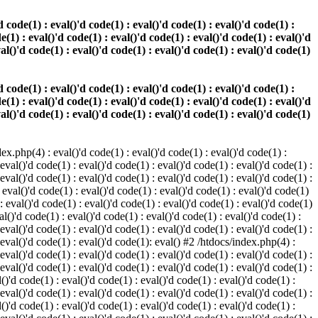
 code(1) : eval()'d code(1) : eval()'d code(1) : eval()'d code(1) :
e(1) : eval()'d code(1) : eval()'d code(1) : eval()'d code(1) : eval()'d
val()'d code(1) : eval()'d code(1) : eval()'d code(1) : eval()'d code(1)
 code(1) : eval()'d code(1) : eval()'d code(1) : eval()'d code(1) :
e(1) : eval()'d code(1) : eval()'d code(1) : eval()'d code(1) : eval()'d
val()'d code(1) : eval()'d code(1) : eval()'d code(1) : eval()'d code(1)
.php(4) : eval()'d code(1) : eval()'d code(1) : eval()'d code(1) :
 eval()'d code(1) : eval()'d code(1) : eval()'d code(1) : eval()'d code(1) :
 eval()'d code(1) : eval()'d code(1) : eval()'d code(1) : eval()'d code(1) :
 eval()'d code(1) : eval()'d code(1) : eval()'d code(1) : eval()'d code(1)
 : eval()'d code(1) : eval()'d code(1) : eval()'d code(1) : eval()'d code(1)
al()'d code(1) : eval()'d code(1) : eval()'d code(1) : eval()'d code(1) :
 eval()'d code(1) : eval()'d code(1) : eval()'d code(1) : eval()'d code(1) :
: eval()'d code(1) : eval()'d code(1): eval() #2 /htdocs/index.php(4) :
 eval()'d code(1) : eval()'d code(1) : eval()'d code(1) : eval()'d code(1) :
 eval()'d code(1) : eval()'d code(1) : eval()'d code(1) : eval()'d code(1) :
()'d code(1) : eval()'d code(1) : eval()'d code(1) : eval()'d code(1) :
 eval()'d code(1) : eval()'d code(1) : eval()'d code(1) : eval()'d code(1) :
()'d code(1) : eval()'d code(1) : eval()'d code(1) : eval()'d code(1) :