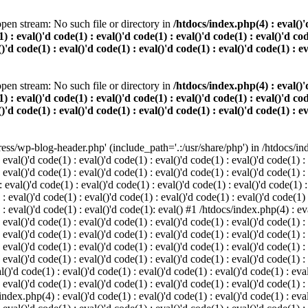
pen stream: No such file or directory in
/htdocs/index.php(4) : eval()'d
) : eval()'d code(1) : eval()'d code(1) : eval()'d code(1) : eval()'d cod
()'d code(1) : eval()'d code(1) : eval()'d code(1) : eval()'d code(1) : e
pen stream: No such file or directory in
/htdocs/index.php(4) : eval()'d
) : eval()'d code(1) : eval()'d code(1) : eval()'d code(1) : eval()'d cod
()'d code(1) : eval()'d code(1) : eval()'d code(1) : eval()'d code(1) : e
s/wp-blog-header.php' (include_path='.:/usr/share/php') in /htdocs/index
 eval()'d code(1) : eval()'d code(1) : eval()'d code(1) : eval()'d code(1) :
 eval()'d code(1) : eval()'d code(1) : eval()'d code(1) : eval()'d code(1) :
eval()'d code(1) : eval()'d code(1) : eval()'d code(1) : eval()'d code(1) :
 : eval()'d code(1) : eval()'d code(1) : eval()'d code(1) : eval()'d code(1)
) : eval()'d code(1) : eval()'d code(1): eval() #1 /htdocs/index.php(4) : ev
 eval()'d code(1) : eval()'d code(1) : eval()'d code(1) : eval()'d code(1) :
: eval()'d code(1) : eval()'d code(1) : eval()'d code(1) : eval()'d code(1) 
 eval()'d code(1) : eval()'d code(1) : eval()'d code(1) : eval()'d code(1) :
 eval()'d code(1) : eval()'d code(1) : eval()'d code(1) : eval()'d code(1) :
()'d code(1) : eval()'d code(1) : eval()'d code(1) : eval()'d code(1) : eval
 eval()'d code(1) : eval()'d code(1) : eval()'d code(1) : eval()'d code(1) :
index.php(4) : eval()'d code(1) : eval()'d code(1) : eval()'d code(1) : eval