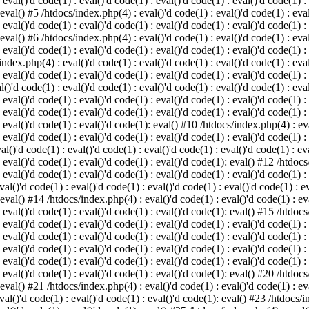
 eval()'d code(1) : eval()'d code(1) : eval()'d code(1) : eval()'d code(1) :
 eval() #5 /htdocs/index.php(4) : eval()'d code(1) : eval()'d code(1) : eval
 eval()'d code(1) : eval()'d code(1) : eval()'d code(1) : eval()'d code(1) :
 eval() #6 /htdocs/index.php(4) : eval()'d code(1) : eval()'d code(1) : eval
 eval()'d code(1) : eval()'d code(1) : eval()'d code(1) : eval()'d code(1) :
index.php(4) : eval()'d code(1) : eval()'d code(1) : eval()'d code(1) : eval
 eval()'d code(1) : eval()'d code(1) : eval()'d code(1) : eval()'d code(1) :
()'d code(1) : eval()'d code(1) : eval()'d code(1) : eval()'d code(1) : eval
: eval()'d code(1) : eval()'d code(1) : eval()'d code(1) : eval()'d code(1) 
 eval()'d code(1) : eval()'d code(1) : eval()'d code(1) : eval()'d code(1) :
: eval()'d code(1) : eval()'d code(1): eval() #10 /htdocs/index.php(4) : eva
 eval()'d code(1) : eval()'d code(1) : eval()'d code(1) : eval()'d code(1) :
l()'d code(1) : eval()'d code(1) : eval()'d code(1) : eval()'d code(1) : eva
: eval()'d code(1) : eval()'d code(1) : eval()'d code(1): eval() #12 /htdocs
 eval()'d code(1) : eval()'d code(1) : eval()'d code(1) : eval()'d code(1) :
al()'d code(1) : eval()'d code(1) : eval()'d code(1) : eval()'d code(1) : ev
 eval() #14 /htdocs/index.php(4) : eval()'d code(1) : eval()'d code(1) : eva
: eval()'d code(1) : eval()'d code(1) : eval()'d code(1): eval() #15 /htdocs
: eval()'d code(1) : eval()'d code(1) : eval()'d code(1) : eval()'d code(1) 
: eval()'d code(1) : eval()'d code(1) : eval()'d code(1) : eval()'d code(1) 
: eval()'d code(1) : eval()'d code(1) : eval()'d code(1) : eval()'d code(1) 
: eval()'d code(1) : eval()'d code(1) : eval()'d code(1) : eval()'d code(1) 
: eval()'d code(1) : eval()'d code(1) : eval()'d code(1): eval() #20 /htdocs
 eval() #21 /htdocs/index.php(4) : eval()'d code(1) : eval()'d code(1) : eva
val()'d code(1) : eval()'d code(1) : eval()'d code(1): eval() #23 /htdocs/i