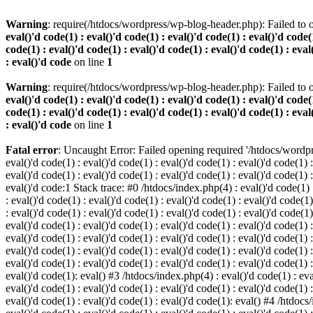
Warning
: require(/htdocs/wordpress/wp-blog-header.php): Failed to o
eval()'d code(1) : eval()'d code(1) : eval()'d code(1) : eval()'d code(1
code(1) : eval()'d code(1) : eval()'d code(1) : eval()'d code(1) : eval
: eval()'d code
on line
1
Warning
: require(/htdocs/wordpress/wp-blog-header.php): Failed to o
eval()'d code(1) : eval()'d code(1) : eval()'d code(1) : eval()'d code(1
code(1) : eval()'d code(1) : eval()'d code(1) : eval()'d code(1) : eval
: eval()'d code
on line
1
Fatal error
: Uncaught Error: Failed opening required '/htdocs/wordpres
eval()'d code(1) : eval()'d code(1) : eval()'d code(1) : eval()'d code(1) :
eval()'d code(1) : eval()'d code(1) : eval()'d code(1) : eval()'d code(1) :
eval()'d code:1 Stack trace: #0 /htdocs/index.php(4) : eval()'d code(1) : 
: eval()'d code(1) : eval()'d code(1) : eval()'d code(1) : eval()'d code(1)
: eval()'d code(1) : eval()'d code(1) : eval()'d code(1) : eval()'d code(1
eval()'d code(1) : eval()'d code(1) : eval()'d code(1) : eval()'d code(1) :
eval()'d code(1) : eval()'d code(1) : eval()'d code(1) : eval()'d code(1) 
eval()'d code(1) : eval()'d code(1) : eval()'d code(1) : eval()'d code(1) :
eval()'d code(1) : eval()'d code(1) : eval()'d code(1) : eval()'d code(1) :
eval()'d code(1): eval() #3 /htdocs/index.php(4) : eval()'d code(1) : eval
eval()'d code(1) : eval()'d code(1) : eval()'d code(1) : eval()'d code(1) :
eval()'d code(1) : eval()'d code(1) : eval()'d code(1): eval() #4 /htdocs/