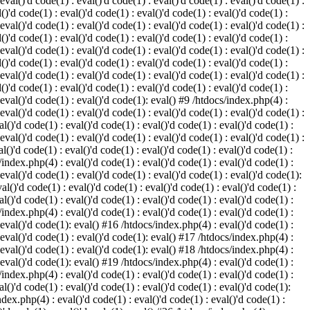
 eval()'d code(1) : eval()'d code(1) : eval()'d code(1) : eval()'d code(1) :
()'d code(1) : eval()'d code(1) : eval()'d code(1) : eval()'d code(1) :
 eval()'d code(1) : eval()'d code(1) : eval()'d code(1) : eval()'d code(1) :
()'d code(1) : eval()'d code(1) : eval()'d code(1) : eval()'d code(1) :
 eval()'d code(1) : eval()'d code(1) : eval()'d code(1) : eval()'d code(1) :
()'d code(1) : eval()'d code(1) : eval()'d code(1) : eval()'d code(1) :
 eval()'d code(1) : eval()'d code(1) : eval()'d code(1) : eval()'d code(1) :
()'d code(1) : eval()'d code(1) : eval()'d code(1) : eval()'d code(1) :
: eval()'d code(1) : eval()'d code(1): eval() #9 /htdocs/index.php(4) :
 eval()'d code(1) : eval()'d code(1) : eval()'d code(1) : eval()'d code(1) :
l()'d code(1) : eval()'d code(1) : eval()'d code(1) : eval()'d code(1) :
 eval()'d code(1) : eval()'d code(1) : eval()'d code(1) : eval()'d code(1) :
l()'d code(1) : eval()'d code(1) : eval()'d code(1) : eval()'d code(1) :
/index.php(4) : eval()'d code(1) : eval()'d code(1) : eval()'d code(1) :
 eval()'d code(1) : eval()'d code(1) : eval()'d code(1) : eval()'d code(1):
al()'d code(1) : eval()'d code(1) : eval()'d code(1) : eval()'d code(1) :
l()'d code(1) : eval()'d code(1) : eval()'d code(1) : eval()'d code(1) :
/index.php(4) : eval()'d code(1) : eval()'d code(1) : eval()'d code(1) :
: eval()'d code(1): eval() #16 /htdocs/index.php(4) : eval()'d code(1) :
: eval()'d code(1) : eval()'d code(1): eval() #17 /htdocs/index.php(4) :
: eval()'d code(1) : eval()'d code(1): eval() #18 /htdocs/index.php(4) :
: eval()'d code(1): eval() #19 /htdocs/index.php(4) : eval()'d code(1) :
/index.php(4) : eval()'d code(1) : eval()'d code(1) : eval()'d code(1) :
l()'d code(1) : eval()'d code(1) : eval()'d code(1) : eval()'d code(1):
ndex.php(4) : eval()'d code(1) : eval()'d code(1) : eval()'d code(1) :