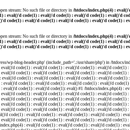
pen stream: No such file or directory in
/htdocs/index.php(4) : eval()'d
) : eval()'d code(1) : eval()'d code(1) : eval()'d code(1) : eval()'d cod
()'d code(1) : eval()'d code(1) : eval()'d code(1) : eval()'d code(1) : e
pen stream: No such file or directory in
/htdocs/index.php(4) : eval()'d
) : eval()'d code(1) : eval()'d code(1) : eval()'d code(1) : eval()'d cod
()'d code(1) : eval()'d code(1) : eval()'d code(1) : eval()'d code(1) : e
s/wp-blog-header.php' (include_path='.:/usr/share/php') in /htdocs/index
 eval()'d code(1) : eval()'d code(1) : eval()'d code(1) : eval()'d code(1) :
 eval()'d code(1) : eval()'d code(1) : eval()'d code(1) : eval()'d code(1) :
eval()'d code(1) : eval()'d code(1) : eval()'d code(1) : eval()'d code(1) :
 : eval()'d code(1) : eval()'d code(1) : eval()'d code(1) : eval()'d code(1)
) : eval()'d code(1) : eval()'d code(1): eval() #1 /htdocs/index.php(4) : ev
 eval()'d code(1) : eval()'d code(1) : eval()'d code(1) : eval()'d code(1) :
: eval()'d code(1) : eval()'d code(1) : eval()'d code(1) : eval()'d code(1) 
 eval()'d code(1) : eval()'d code(1) : eval()'d code(1) : eval()'d code(1) :
 eval()'d code(1) : eval()'d code(1) : eval()'d code(1) : eval()'d code(1) :
()'d code(1) : eval()'d code(1) : eval()'d code(1) : eval()'d code(1) : eval
 eval()'d code(1) : eval()'d code(1) : eval()'d code(1) : eval()'d code(1) :
index.php(4) : eval()'d code(1) : eval()'d code(1) : eval()'d code(1) : eval