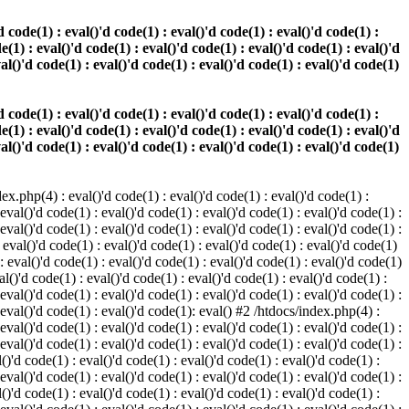
 code(1) : eval()'d code(1) : eval()'d code(1) : eval()'d code(1) :
e(1) : eval()'d code(1) : eval()'d code(1) : eval()'d code(1) : eval()'d
val()'d code(1) : eval()'d code(1) : eval()'d code(1) : eval()'d code(1)
 code(1) : eval()'d code(1) : eval()'d code(1) : eval()'d code(1) :
e(1) : eval()'d code(1) : eval()'d code(1) : eval()'d code(1) : eval()'d
val()'d code(1) : eval()'d code(1) : eval()'d code(1) : eval()'d code(1)
.php(4) : eval()'d code(1) : eval()'d code(1) : eval()'d code(1) :
 eval()'d code(1) : eval()'d code(1) : eval()'d code(1) : eval()'d code(1) :
 eval()'d code(1) : eval()'d code(1) : eval()'d code(1) : eval()'d code(1) :
 eval()'d code(1) : eval()'d code(1) : eval()'d code(1) : eval()'d code(1)
 : eval()'d code(1) : eval()'d code(1) : eval()'d code(1) : eval()'d code(1)
al()'d code(1) : eval()'d code(1) : eval()'d code(1) : eval()'d code(1) :
 eval()'d code(1) : eval()'d code(1) : eval()'d code(1) : eval()'d code(1) :
: eval()'d code(1) : eval()'d code(1): eval() #2 /htdocs/index.php(4) :
 eval()'d code(1) : eval()'d code(1) : eval()'d code(1) : eval()'d code(1) :
 eval()'d code(1) : eval()'d code(1) : eval()'d code(1) : eval()'d code(1) :
()'d code(1) : eval()'d code(1) : eval()'d code(1) : eval()'d code(1) :
 eval()'d code(1) : eval()'d code(1) : eval()'d code(1) : eval()'d code(1) :
()'d code(1) : eval()'d code(1) : eval()'d code(1) : eval()'d code(1) :