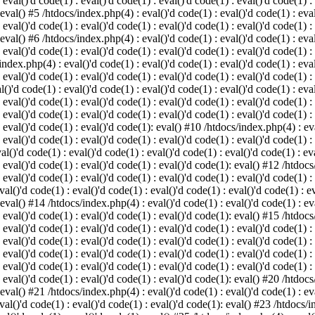
 eval()'d code(1) : eval()'d code(1) : eval()'d code(1) : eval()'d code(1) :
 eval() #5 /htdocs/index.php(4) : eval()'d code(1) : eval()'d code(1) : eval
 eval()'d code(1) : eval()'d code(1) : eval()'d code(1) : eval()'d code(1) :
 eval() #6 /htdocs/index.php(4) : eval()'d code(1) : eval()'d code(1) : eval
 eval()'d code(1) : eval()'d code(1) : eval()'d code(1) : eval()'d code(1) :
index.php(4) : eval()'d code(1) : eval()'d code(1) : eval()'d code(1) : eval
 eval()'d code(1) : eval()'d code(1) : eval()'d code(1) : eval()'d code(1) :
()'d code(1) : eval()'d code(1) : eval()'d code(1) : eval()'d code(1) : eval
: eval()'d code(1) : eval()'d code(1) : eval()'d code(1) : eval()'d code(1) 
 eval()'d code(1) : eval()'d code(1) : eval()'d code(1) : eval()'d code(1) :
: eval()'d code(1) : eval()'d code(1): eval() #10 /htdocs/index.php(4) : eva
 eval()'d code(1) : eval()'d code(1) : eval()'d code(1) : eval()'d code(1) :
l()'d code(1) : eval()'d code(1) : eval()'d code(1) : eval()'d code(1) : eva
: eval()'d code(1) : eval()'d code(1) : eval()'d code(1): eval() #12 /htdocs
 eval()'d code(1) : eval()'d code(1) : eval()'d code(1) : eval()'d code(1) :
al()'d code(1) : eval()'d code(1) : eval()'d code(1) : eval()'d code(1) : ev
 eval() #14 /htdocs/index.php(4) : eval()'d code(1) : eval()'d code(1) : eva
: eval()'d code(1) : eval()'d code(1) : eval()'d code(1): eval() #15 /htdocs
: eval()'d code(1) : eval()'d code(1) : eval()'d code(1) : eval()'d code(1) 
: eval()'d code(1) : eval()'d code(1) : eval()'d code(1) : eval()'d code(1) 
: eval()'d code(1) : eval()'d code(1) : eval()'d code(1) : eval()'d code(1) 
: eval()'d code(1) : eval()'d code(1) : eval()'d code(1) : eval()'d code(1) 
: eval()'d code(1) : eval()'d code(1) : eval()'d code(1): eval() #20 /htdocs
 eval() #21 /htdocs/index.php(4) : eval()'d code(1) : eval()'d code(1) : eva
val()'d code(1) : eval()'d code(1) : eval()'d code(1): eval() #23 /htdocs/i