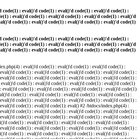
 code(1) : eval()'d code(1) : eval()'d code(1) : eval()'d code(1) :
e(1) : eval()'d code(1) : eval()'d code(1) : eval()'d code(1) : eval()'d
val()'d code(1) : eval()'d code(1) : eval()'d code(1) : eval()'d code(1)
 code(1) : eval()'d code(1) : eval()'d code(1) : eval()'d code(1) :
e(1) : eval()'d code(1) : eval()'d code(1) : eval()'d code(1) : eval()'d
val()'d code(1) : eval()'d code(1) : eval()'d code(1) : eval()'d code(1)
.php(4) : eval()'d code(1) : eval()'d code(1) : eval()'d code(1) :
 eval()'d code(1) : eval()'d code(1) : eval()'d code(1) : eval()'d code(1) :
 eval()'d code(1) : eval()'d code(1) : eval()'d code(1) : eval()'d code(1) :
 eval()'d code(1) : eval()'d code(1) : eval()'d code(1) : eval()'d code(1)
 : eval()'d code(1) : eval()'d code(1) : eval()'d code(1) : eval()'d code(1)
al()'d code(1) : eval()'d code(1) : eval()'d code(1) : eval()'d code(1) :
 eval()'d code(1) : eval()'d code(1) : eval()'d code(1) : eval()'d code(1) :
: eval()'d code(1) : eval()'d code(1): eval() #2 /htdocs/index.php(4) :
 eval()'d code(1) : eval()'d code(1) : eval()'d code(1) : eval()'d code(1) :
 eval()'d code(1) : eval()'d code(1) : eval()'d code(1) : eval()'d code(1) :
()'d code(1) : eval()'d code(1) : eval()'d code(1) : eval()'d code(1) :
 eval()'d code(1) : eval()'d code(1) : eval()'d code(1) : eval()'d code(1) :
()'d code(1) : eval()'d code(1) : eval()'d code(1) : eval()'d code(1) :