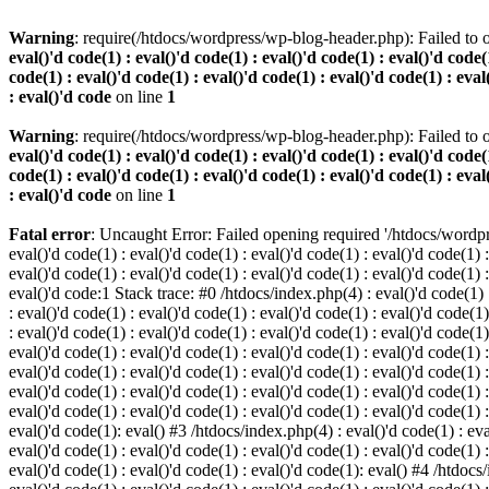
Warning
: require(/htdocs/wordpress/wp-blog-header.php): Failed to o
eval()'d code(1) : eval()'d code(1) : eval()'d code(1) : eval()'d code(1
code(1) : eval()'d code(1) : eval()'d code(1) : eval()'d code(1) : eval
: eval()'d code
on line
1
Warning
: require(/htdocs/wordpress/wp-blog-header.php): Failed to o
eval()'d code(1) : eval()'d code(1) : eval()'d code(1) : eval()'d code(1
code(1) : eval()'d code(1) : eval()'d code(1) : eval()'d code(1) : eval
: eval()'d code
on line
1
Fatal error
: Uncaught Error: Failed opening required '/htdocs/wordpres
eval()'d code(1) : eval()'d code(1) : eval()'d code(1) : eval()'d code(1) :
eval()'d code(1) : eval()'d code(1) : eval()'d code(1) : eval()'d code(1) :
eval()'d code:1 Stack trace: #0 /htdocs/index.php(4) : eval()'d code(1) : 
: eval()'d code(1) : eval()'d code(1) : eval()'d code(1) : eval()'d code(1)
: eval()'d code(1) : eval()'d code(1) : eval()'d code(1) : eval()'d code(1
eval()'d code(1) : eval()'d code(1) : eval()'d code(1) : eval()'d code(1) :
eval()'d code(1) : eval()'d code(1) : eval()'d code(1) : eval()'d code(1) 
eval()'d code(1) : eval()'d code(1) : eval()'d code(1) : eval()'d code(1) :
eval()'d code(1) : eval()'d code(1) : eval()'d code(1) : eval()'d code(1) :
eval()'d code(1): eval() #3 /htdocs/index.php(4) : eval()'d code(1) : eval
eval()'d code(1) : eval()'d code(1) : eval()'d code(1) : eval()'d code(1) :
eval()'d code(1) : eval()'d code(1) : eval()'d code(1): eval() #4 /htdocs/