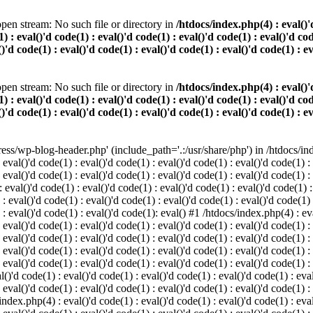
pen stream: No such file or directory in
/htdocs/index.php(4) : eval()'d
) : eval()'d code(1) : eval()'d code(1) : eval()'d code(1) : eval()'d cod
()'d code(1) : eval()'d code(1) : eval()'d code(1) : eval()'d code(1) : e
pen stream: No such file or directory in
/htdocs/index.php(4) : eval()'d
) : eval()'d code(1) : eval()'d code(1) : eval()'d code(1) : eval()'d cod
()'d code(1) : eval()'d code(1) : eval()'d code(1) : eval()'d code(1) : e
s/wp-blog-header.php' (include_path='.:/usr/share/php') in /htdocs/index
 eval()'d code(1) : eval()'d code(1) : eval()'d code(1) : eval()'d code(1) :
 eval()'d code(1) : eval()'d code(1) : eval()'d code(1) : eval()'d code(1) :
eval()'d code(1) : eval()'d code(1) : eval()'d code(1) : eval()'d code(1) :
 : eval()'d code(1) : eval()'d code(1) : eval()'d code(1) : eval()'d code(1)
) : eval()'d code(1) : eval()'d code(1): eval() #1 /htdocs/index.php(4) : ev
 eval()'d code(1) : eval()'d code(1) : eval()'d code(1) : eval()'d code(1) :
: eval()'d code(1) : eval()'d code(1) : eval()'d code(1) : eval()'d code(1) 
 eval()'d code(1) : eval()'d code(1) : eval()'d code(1) : eval()'d code(1) :
 eval()'d code(1) : eval()'d code(1) : eval()'d code(1) : eval()'d code(1) :
()'d code(1) : eval()'d code(1) : eval()'d code(1) : eval()'d code(1) : eval
 eval()'d code(1) : eval()'d code(1) : eval()'d code(1) : eval()'d code(1) :
index.php(4) : eval()'d code(1) : eval()'d code(1) : eval()'d code(1) : eval