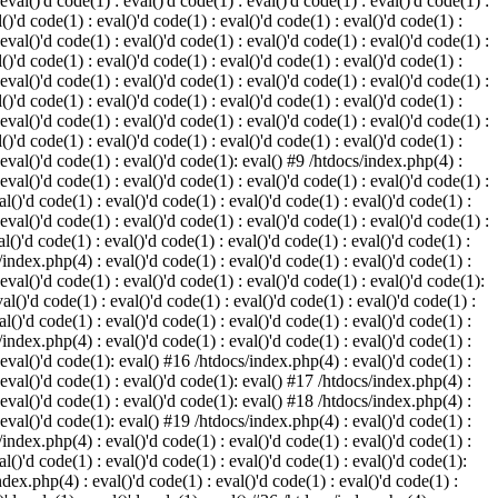
 eval()'d code(1) : eval()'d code(1) : eval()'d code(1) : eval()'d code(1) :
()'d code(1) : eval()'d code(1) : eval()'d code(1) : eval()'d code(1) :
 eval()'d code(1) : eval()'d code(1) : eval()'d code(1) : eval()'d code(1) :
()'d code(1) : eval()'d code(1) : eval()'d code(1) : eval()'d code(1) :
 eval()'d code(1) : eval()'d code(1) : eval()'d code(1) : eval()'d code(1) :
()'d code(1) : eval()'d code(1) : eval()'d code(1) : eval()'d code(1) :
 eval()'d code(1) : eval()'d code(1) : eval()'d code(1) : eval()'d code(1) :
()'d code(1) : eval()'d code(1) : eval()'d code(1) : eval()'d code(1) :
: eval()'d code(1) : eval()'d code(1): eval() #9 /htdocs/index.php(4) :
 eval()'d code(1) : eval()'d code(1) : eval()'d code(1) : eval()'d code(1) :
l()'d code(1) : eval()'d code(1) : eval()'d code(1) : eval()'d code(1) :
 eval()'d code(1) : eval()'d code(1) : eval()'d code(1) : eval()'d code(1) :
l()'d code(1) : eval()'d code(1) : eval()'d code(1) : eval()'d code(1) :
/index.php(4) : eval()'d code(1) : eval()'d code(1) : eval()'d code(1) :
 eval()'d code(1) : eval()'d code(1) : eval()'d code(1) : eval()'d code(1):
al()'d code(1) : eval()'d code(1) : eval()'d code(1) : eval()'d code(1) :
l()'d code(1) : eval()'d code(1) : eval()'d code(1) : eval()'d code(1) :
/index.php(4) : eval()'d code(1) : eval()'d code(1) : eval()'d code(1) :
: eval()'d code(1): eval() #16 /htdocs/index.php(4) : eval()'d code(1) :
: eval()'d code(1) : eval()'d code(1): eval() #17 /htdocs/index.php(4) :
: eval()'d code(1) : eval()'d code(1): eval() #18 /htdocs/index.php(4) :
: eval()'d code(1): eval() #19 /htdocs/index.php(4) : eval()'d code(1) :
/index.php(4) : eval()'d code(1) : eval()'d code(1) : eval()'d code(1) :
l()'d code(1) : eval()'d code(1) : eval()'d code(1) : eval()'d code(1):
ndex.php(4) : eval()'d code(1) : eval()'d code(1) : eval()'d code(1) :