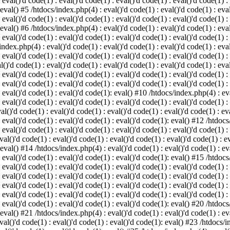
 eval()'d code(1) : eval()'d code(1) : eval()'d code(1) : eval()'d code(1) :
 eval() #5 /htdocs/index.php(4) : eval()'d code(1) : eval()'d code(1) : eval
 eval()'d code(1) : eval()'d code(1) : eval()'d code(1) : eval()'d code(1) :
 eval() #6 /htdocs/index.php(4) : eval()'d code(1) : eval()'d code(1) : eval
 eval()'d code(1) : eval()'d code(1) : eval()'d code(1) : eval()'d code(1) :
index.php(4) : eval()'d code(1) : eval()'d code(1) : eval()'d code(1) : eval
 eval()'d code(1) : eval()'d code(1) : eval()'d code(1) : eval()'d code(1) :
()'d code(1) : eval()'d code(1) : eval()'d code(1) : eval()'d code(1) : eval
: eval()'d code(1) : eval()'d code(1) : eval()'d code(1) : eval()'d code(1) 
 eval()'d code(1) : eval()'d code(1) : eval()'d code(1) : eval()'d code(1) :
: eval()'d code(1) : eval()'d code(1): eval() #10 /htdocs/index.php(4) : eva
 eval()'d code(1) : eval()'d code(1) : eval()'d code(1) : eval()'d code(1) :
l()'d code(1) : eval()'d code(1) : eval()'d code(1) : eval()'d code(1) : eva
: eval()'d code(1) : eval()'d code(1) : eval()'d code(1): eval() #12 /htdocs
 eval()'d code(1) : eval()'d code(1) : eval()'d code(1) : eval()'d code(1) :
al()'d code(1) : eval()'d code(1) : eval()'d code(1) : eval()'d code(1) : ev
 eval() #14 /htdocs/index.php(4) : eval()'d code(1) : eval()'d code(1) : eva
: eval()'d code(1) : eval()'d code(1) : eval()'d code(1): eval() #15 /htdocs
: eval()'d code(1) : eval()'d code(1) : eval()'d code(1) : eval()'d code(1) 
: eval()'d code(1) : eval()'d code(1) : eval()'d code(1) : eval()'d code(1) 
: eval()'d code(1) : eval()'d code(1) : eval()'d code(1) : eval()'d code(1) 
: eval()'d code(1) : eval()'d code(1) : eval()'d code(1) : eval()'d code(1) 
: eval()'d code(1) : eval()'d code(1) : eval()'d code(1): eval() #20 /htdocs
 eval() #21 /htdocs/index.php(4) : eval()'d code(1) : eval()'d code(1) : eva
val()'d code(1) : eval()'d code(1) : eval()'d code(1): eval() #23 /htdocs/i