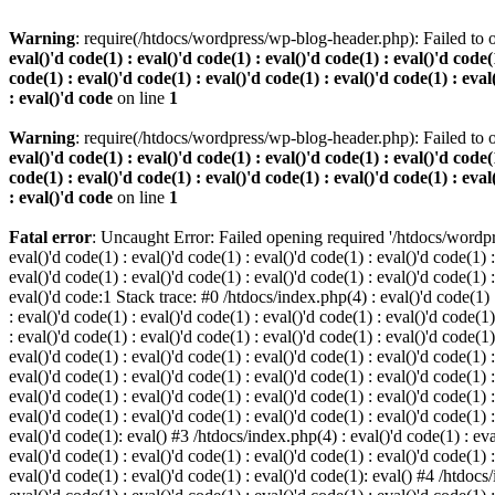
Warning
: require(/htdocs/wordpress/wp-blog-header.php): Failed to o
eval()'d code(1) : eval()'d code(1) : eval()'d code(1) : eval()'d code(1
code(1) : eval()'d code(1) : eval()'d code(1) : eval()'d code(1) : eval
: eval()'d code
on line
1
Warning
: require(/htdocs/wordpress/wp-blog-header.php): Failed to o
eval()'d code(1) : eval()'d code(1) : eval()'d code(1) : eval()'d code(1
code(1) : eval()'d code(1) : eval()'d code(1) : eval()'d code(1) : eval
: eval()'d code
on line
1
Fatal error
: Uncaught Error: Failed opening required '/htdocs/wordpres
eval()'d code(1) : eval()'d code(1) : eval()'d code(1) : eval()'d code(1) :
eval()'d code(1) : eval()'d code(1) : eval()'d code(1) : eval()'d code(1) :
eval()'d code:1 Stack trace: #0 /htdocs/index.php(4) : eval()'d code(1) : 
: eval()'d code(1) : eval()'d code(1) : eval()'d code(1) : eval()'d code(1)
: eval()'d code(1) : eval()'d code(1) : eval()'d code(1) : eval()'d code(1
eval()'d code(1) : eval()'d code(1) : eval()'d code(1) : eval()'d code(1) :
eval()'d code(1) : eval()'d code(1) : eval()'d code(1) : eval()'d code(1) 
eval()'d code(1) : eval()'d code(1) : eval()'d code(1) : eval()'d code(1) :
eval()'d code(1) : eval()'d code(1) : eval()'d code(1) : eval()'d code(1) :
eval()'d code(1): eval() #3 /htdocs/index.php(4) : eval()'d code(1) : eval
eval()'d code(1) : eval()'d code(1) : eval()'d code(1) : eval()'d code(1) :
eval()'d code(1) : eval()'d code(1) : eval()'d code(1): eval() #4 /htdocs/