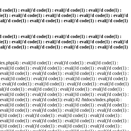
 code(1) : eval()'d code(1) : eval()'d code(1) : eval()'d code(1) :
e(1) : eval()'d code(1) : eval()'d code(1) : eval()'d code(1) : eval()'d
val()'d code(1) : eval()'d code(1) : eval()'d code(1) : eval()'d code(1)
 code(1) : eval()'d code(1) : eval()'d code(1) : eval()'d code(1) :
e(1) : eval()'d code(1) : eval()'d code(1) : eval()'d code(1) : eval()'d
val()'d code(1) : eval()'d code(1) : eval()'d code(1) : eval()'d code(1)
.php(4) : eval()'d code(1) : eval()'d code(1) : eval()'d code(1) :
 eval()'d code(1) : eval()'d code(1) : eval()'d code(1) : eval()'d code(1) :
 eval()'d code(1) : eval()'d code(1) : eval()'d code(1) : eval()'d code(1) :
 eval()'d code(1) : eval()'d code(1) : eval()'d code(1) : eval()'d code(1)
 : eval()'d code(1) : eval()'d code(1) : eval()'d code(1) : eval()'d code(1)
al()'d code(1) : eval()'d code(1) : eval()'d code(1) : eval()'d code(1) :
 eval()'d code(1) : eval()'d code(1) : eval()'d code(1) : eval()'d code(1) :
: eval()'d code(1) : eval()'d code(1): eval() #2 /htdocs/index.php(4) :
 eval()'d code(1) : eval()'d code(1) : eval()'d code(1) : eval()'d code(1) :
 eval()'d code(1) : eval()'d code(1) : eval()'d code(1) : eval()'d code(1) :
()'d code(1) : eval()'d code(1) : eval()'d code(1) : eval()'d code(1) :
 eval()'d code(1) : eval()'d code(1) : eval()'d code(1) : eval()'d code(1) :
()'d code(1) : eval()'d code(1) : eval()'d code(1) : eval()'d code(1) :