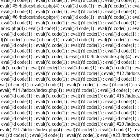
 eval()'d code(1) : eval()'d code(1) : eval()'d code(1) : eval()'d code(1) :
 eval() #5 /htdocs/index.php(4) : eval()'d code(1) : eval()'d code(1) : eval
 eval()'d code(1) : eval()'d code(1) : eval()'d code(1) : eval()'d code(1) :
 eval() #6 /htdocs/index.php(4) : eval()'d code(1) : eval()'d code(1) : eval
 eval()'d code(1) : eval()'d code(1) : eval()'d code(1) : eval()'d code(1) :
index.php(4) : eval()'d code(1) : eval()'d code(1) : eval()'d code(1) : eval
 eval()'d code(1) : eval()'d code(1) : eval()'d code(1) : eval()'d code(1) :
()'d code(1) : eval()'d code(1) : eval()'d code(1) : eval()'d code(1) : eval
: eval()'d code(1) : eval()'d code(1) : eval()'d code(1) : eval()'d code(1) 
 eval()'d code(1) : eval()'d code(1) : eval()'d code(1) : eval()'d code(1) :
: eval()'d code(1) : eval()'d code(1): eval() #10 /htdocs/index.php(4) : eva
 eval()'d code(1) : eval()'d code(1) : eval()'d code(1) : eval()'d code(1) :
l()'d code(1) : eval()'d code(1) : eval()'d code(1) : eval()'d code(1) : eva
: eval()'d code(1) : eval()'d code(1) : eval()'d code(1): eval() #12 /htdocs
 eval()'d code(1) : eval()'d code(1) : eval()'d code(1) : eval()'d code(1) :
al()'d code(1) : eval()'d code(1) : eval()'d code(1) : eval()'d code(1) : ev
 eval() #14 /htdocs/index.php(4) : eval()'d code(1) : eval()'d code(1) : eva
: eval()'d code(1) : eval()'d code(1) : eval()'d code(1): eval() #15 /htdocs
: eval()'d code(1) : eval()'d code(1) : eval()'d code(1) : eval()'d code(1) 
: eval()'d code(1) : eval()'d code(1) : eval()'d code(1) : eval()'d code(1) 
: eval()'d code(1) : eval()'d code(1) : eval()'d code(1) : eval()'d code(1) 
: eval()'d code(1) : eval()'d code(1) : eval()'d code(1) : eval()'d code(1) 
: eval()'d code(1) : eval()'d code(1) : eval()'d code(1): eval() #20 /htdocs
 eval() #21 /htdocs/index.php(4) : eval()'d code(1) : eval()'d code(1) : eva
val()'d code(1) : eval()'d code(1) : eval()'d code(1): eval() #23 /htdocs/i