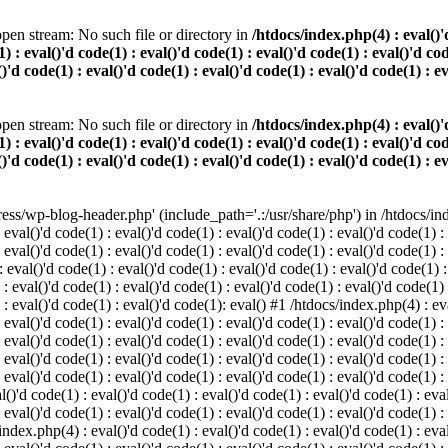
pen stream: No such file or directory in
/htdocs/index.php(4) : eval()'d
) : eval()'d code(1) : eval()'d code(1) : eval()'d code(1) : eval()'d cod
()'d code(1) : eval()'d code(1) : eval()'d code(1) : eval()'d code(1) : e
pen stream: No such file or directory in
/htdocs/index.php(4) : eval()'d
) : eval()'d code(1) : eval()'d code(1) : eval()'d code(1) : eval()'d cod
()'d code(1) : eval()'d code(1) : eval()'d code(1) : eval()'d code(1) : e
s/wp-blog-header.php' (include_path='.:/usr/share/php') in /htdocs/index
 eval()'d code(1) : eval()'d code(1) : eval()'d code(1) : eval()'d code(1) :
 eval()'d code(1) : eval()'d code(1) : eval()'d code(1) : eval()'d code(1) :
eval()'d code(1) : eval()'d code(1) : eval()'d code(1) : eval()'d code(1) :
 : eval()'d code(1) : eval()'d code(1) : eval()'d code(1) : eval()'d code(1)
) : eval()'d code(1) : eval()'d code(1): eval() #1 /htdocs/index.php(4) : ev
 eval()'d code(1) : eval()'d code(1) : eval()'d code(1) : eval()'d code(1) :
: eval()'d code(1) : eval()'d code(1) : eval()'d code(1) : eval()'d code(1) 
 eval()'d code(1) : eval()'d code(1) : eval()'d code(1) : eval()'d code(1) :
 eval()'d code(1) : eval()'d code(1) : eval()'d code(1) : eval()'d code(1) :
()'d code(1) : eval()'d code(1) : eval()'d code(1) : eval()'d code(1) : eval
 eval()'d code(1) : eval()'d code(1) : eval()'d code(1) : eval()'d code(1) :
index.php(4) : eval()'d code(1) : eval()'d code(1) : eval()'d code(1) : eval