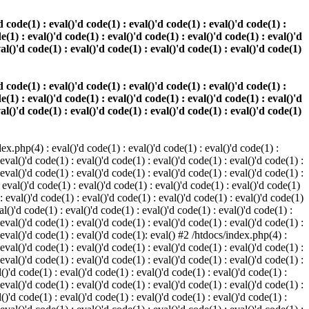
 code(1) : eval()'d code(1) : eval()'d code(1) : eval()'d code(1) :
e(1) : eval()'d code(1) : eval()'d code(1) : eval()'d code(1) : eval()'d
val()'d code(1) : eval()'d code(1) : eval()'d code(1) : eval()'d code(1)
 code(1) : eval()'d code(1) : eval()'d code(1) : eval()'d code(1) :
e(1) : eval()'d code(1) : eval()'d code(1) : eval()'d code(1) : eval()'d
val()'d code(1) : eval()'d code(1) : eval()'d code(1) : eval()'d code(1)
.php(4) : eval()'d code(1) : eval()'d code(1) : eval()'d code(1) :
 eval()'d code(1) : eval()'d code(1) : eval()'d code(1) : eval()'d code(1) :
 eval()'d code(1) : eval()'d code(1) : eval()'d code(1) : eval()'d code(1) :
 eval()'d code(1) : eval()'d code(1) : eval()'d code(1) : eval()'d code(1)
 : eval()'d code(1) : eval()'d code(1) : eval()'d code(1) : eval()'d code(1)
al()'d code(1) : eval()'d code(1) : eval()'d code(1) : eval()'d code(1) :
 eval()'d code(1) : eval()'d code(1) : eval()'d code(1) : eval()'d code(1) :
: eval()'d code(1) : eval()'d code(1): eval() #2 /htdocs/index.php(4) :
 eval()'d code(1) : eval()'d code(1) : eval()'d code(1) : eval()'d code(1) :
 eval()'d code(1) : eval()'d code(1) : eval()'d code(1) : eval()'d code(1) :
()'d code(1) : eval()'d code(1) : eval()'d code(1) : eval()'d code(1) :
 eval()'d code(1) : eval()'d code(1) : eval()'d code(1) : eval()'d code(1) :
()'d code(1) : eval()'d code(1) : eval()'d code(1) : eval()'d code(1) :