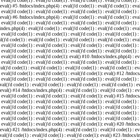
 eval()'d code(1) : eval()'d code(1) : eval()'d code(1) : eval()'d code(1) :
 eval() #5 /htdocs/index.php(4) : eval()'d code(1) : eval()'d code(1) : eval
 eval()'d code(1) : eval()'d code(1) : eval()'d code(1) : eval()'d code(1) :
 eval() #6 /htdocs/index.php(4) : eval()'d code(1) : eval()'d code(1) : eval
 eval()'d code(1) : eval()'d code(1) : eval()'d code(1) : eval()'d code(1) :
index.php(4) : eval()'d code(1) : eval()'d code(1) : eval()'d code(1) : eval
 eval()'d code(1) : eval()'d code(1) : eval()'d code(1) : eval()'d code(1) :
()'d code(1) : eval()'d code(1) : eval()'d code(1) : eval()'d code(1) : eval
: eval()'d code(1) : eval()'d code(1) : eval()'d code(1) : eval()'d code(1) 
 eval()'d code(1) : eval()'d code(1) : eval()'d code(1) : eval()'d code(1) :
: eval()'d code(1) : eval()'d code(1): eval() #10 /htdocs/index.php(4) : eva
 eval()'d code(1) : eval()'d code(1) : eval()'d code(1) : eval()'d code(1) :
l()'d code(1) : eval()'d code(1) : eval()'d code(1) : eval()'d code(1) : eva
: eval()'d code(1) : eval()'d code(1) : eval()'d code(1): eval() #12 /htdocs
 eval()'d code(1) : eval()'d code(1) : eval()'d code(1) : eval()'d code(1) :
al()'d code(1) : eval()'d code(1) : eval()'d code(1) : eval()'d code(1) : ev
 eval() #14 /htdocs/index.php(4) : eval()'d code(1) : eval()'d code(1) : eva
: eval()'d code(1) : eval()'d code(1) : eval()'d code(1): eval() #15 /htdocs
: eval()'d code(1) : eval()'d code(1) : eval()'d code(1) : eval()'d code(1) 
: eval()'d code(1) : eval()'d code(1) : eval()'d code(1) : eval()'d code(1) 
: eval()'d code(1) : eval()'d code(1) : eval()'d code(1) : eval()'d code(1) 
: eval()'d code(1) : eval()'d code(1) : eval()'d code(1) : eval()'d code(1) 
: eval()'d code(1) : eval()'d code(1) : eval()'d code(1): eval() #20 /htdocs
 eval() #21 /htdocs/index.php(4) : eval()'d code(1) : eval()'d code(1) : eva
val()'d code(1) : eval()'d code(1) : eval()'d code(1): eval() #23 /htdocs/i