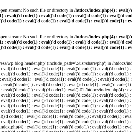
pen stream: No such file or directory in
/htdocs/index.php(4) : eval()'d
) : eval()'d code(1) : eval()'d code(1) : eval()'d code(1) : eval()'d cod
()'d code(1) : eval()'d code(1) : eval()'d code(1) : eval()'d code(1) : e
pen stream: No such file or directory in
/htdocs/index.php(4) : eval()'d
) : eval()'d code(1) : eval()'d code(1) : eval()'d code(1) : eval()'d cod
()'d code(1) : eval()'d code(1) : eval()'d code(1) : eval()'d code(1) : e
s/wp-blog-header.php' (include_path='.:/usr/share/php') in /htdocs/index
 eval()'d code(1) : eval()'d code(1) : eval()'d code(1) : eval()'d code(1) :
 eval()'d code(1) : eval()'d code(1) : eval()'d code(1) : eval()'d code(1) :
eval()'d code(1) : eval()'d code(1) : eval()'d code(1) : eval()'d code(1) :
 : eval()'d code(1) : eval()'d code(1) : eval()'d code(1) : eval()'d code(1)
) : eval()'d code(1) : eval()'d code(1): eval() #1 /htdocs/index.php(4) : ev
 eval()'d code(1) : eval()'d code(1) : eval()'d code(1) : eval()'d code(1) :
: eval()'d code(1) : eval()'d code(1) : eval()'d code(1) : eval()'d code(1) 
 eval()'d code(1) : eval()'d code(1) : eval()'d code(1) : eval()'d code(1) :
 eval()'d code(1) : eval()'d code(1) : eval()'d code(1) : eval()'d code(1) :
()'d code(1) : eval()'d code(1) : eval()'d code(1) : eval()'d code(1) : eval
 eval()'d code(1) : eval()'d code(1) : eval()'d code(1) : eval()'d code(1) :
index.php(4) : eval()'d code(1) : eval()'d code(1) : eval()'d code(1) : eval