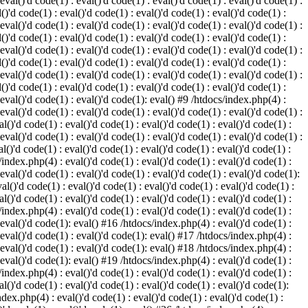
 eval()'d code(1) : eval()'d code(1) : eval()'d code(1) : eval()'d code(1) :
()'d code(1) : eval()'d code(1) : eval()'d code(1) : eval()'d code(1) :
 eval()'d code(1) : eval()'d code(1) : eval()'d code(1) : eval()'d code(1) :
()'d code(1) : eval()'d code(1) : eval()'d code(1) : eval()'d code(1) :
 eval()'d code(1) : eval()'d code(1) : eval()'d code(1) : eval()'d code(1) :
()'d code(1) : eval()'d code(1) : eval()'d code(1) : eval()'d code(1) :
 eval()'d code(1) : eval()'d code(1) : eval()'d code(1) : eval()'d code(1) :
()'d code(1) : eval()'d code(1) : eval()'d code(1) : eval()'d code(1) :
: eval()'d code(1) : eval()'d code(1): eval() #9 /htdocs/index.php(4) :
 eval()'d code(1) : eval()'d code(1) : eval()'d code(1) : eval()'d code(1) :
l()'d code(1) : eval()'d code(1) : eval()'d code(1) : eval()'d code(1) :
 eval()'d code(1) : eval()'d code(1) : eval()'d code(1) : eval()'d code(1) :
l()'d code(1) : eval()'d code(1) : eval()'d code(1) : eval()'d code(1) :
/index.php(4) : eval()'d code(1) : eval()'d code(1) : eval()'d code(1) :
 eval()'d code(1) : eval()'d code(1) : eval()'d code(1) : eval()'d code(1):
al()'d code(1) : eval()'d code(1) : eval()'d code(1) : eval()'d code(1) :
l()'d code(1) : eval()'d code(1) : eval()'d code(1) : eval()'d code(1) :
/index.php(4) : eval()'d code(1) : eval()'d code(1) : eval()'d code(1) :
: eval()'d code(1): eval() #16 /htdocs/index.php(4) : eval()'d code(1) :
: eval()'d code(1) : eval()'d code(1): eval() #17 /htdocs/index.php(4) :
: eval()'d code(1) : eval()'d code(1): eval() #18 /htdocs/index.php(4) :
: eval()'d code(1): eval() #19 /htdocs/index.php(4) : eval()'d code(1) :
/index.php(4) : eval()'d code(1) : eval()'d code(1) : eval()'d code(1) :
l()'d code(1) : eval()'d code(1) : eval()'d code(1) : eval()'d code(1):
ndex.php(4) : eval()'d code(1) : eval()'d code(1) : eval()'d code(1) :