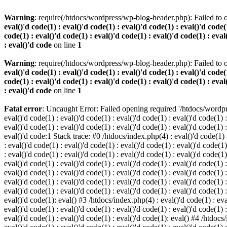
Warning
: require(/htdocs/wordpress/wp-blog-header.php): Failed to o
eval()'d code(1) : eval()'d code(1) : eval()'d code(1) : eval()'d code(1
code(1) : eval()'d code(1) : eval()'d code(1) : eval()'d code(1) : eval
: eval()'d code
on line
1
Warning
: require(/htdocs/wordpress/wp-blog-header.php): Failed to o
eval()'d code(1) : eval()'d code(1) : eval()'d code(1) : eval()'d code(1
code(1) : eval()'d code(1) : eval()'d code(1) : eval()'d code(1) : eval
: eval()'d code
on line
1
Fatal error
: Uncaught Error: Failed opening required '/htdocs/wordpres
eval()'d code(1) : eval()'d code(1) : eval()'d code(1) : eval()'d code(1) :
eval()'d code(1) : eval()'d code(1) : eval()'d code(1) : eval()'d code(1) :
eval()'d code:1 Stack trace: #0 /htdocs/index.php(4) : eval()'d code(1) : 
: eval()'d code(1) : eval()'d code(1) : eval()'d code(1) : eval()'d code(1)
: eval()'d code(1) : eval()'d code(1) : eval()'d code(1) : eval()'d code(1
eval()'d code(1) : eval()'d code(1) : eval()'d code(1) : eval()'d code(1) :
eval()'d code(1) : eval()'d code(1) : eval()'d code(1) : eval()'d code(1) 
eval()'d code(1) : eval()'d code(1) : eval()'d code(1) : eval()'d code(1) :
eval()'d code(1) : eval()'d code(1) : eval()'d code(1) : eval()'d code(1) :
eval()'d code(1): eval() #3 /htdocs/index.php(4) : eval()'d code(1) : eval
eval()'d code(1) : eval()'d code(1) : eval()'d code(1) : eval()'d code(1) :
eval()'d code(1) : eval()'d code(1) : eval()'d code(1): eval() #4 /htdocs/