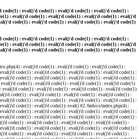
 code(1) : eval()'d code(1) : eval()'d code(1) : eval()'d code(1) :
e(1) : eval()'d code(1) : eval()'d code(1) : eval()'d code(1) : eval()'d
val()'d code(1) : eval()'d code(1) : eval()'d code(1) : eval()'d code(1)
 code(1) : eval()'d code(1) : eval()'d code(1) : eval()'d code(1) :
e(1) : eval()'d code(1) : eval()'d code(1) : eval()'d code(1) : eval()'d
val()'d code(1) : eval()'d code(1) : eval()'d code(1) : eval()'d code(1)
.php(4) : eval()'d code(1) : eval()'d code(1) : eval()'d code(1) :
 eval()'d code(1) : eval()'d code(1) : eval()'d code(1) : eval()'d code(1) :
 eval()'d code(1) : eval()'d code(1) : eval()'d code(1) : eval()'d code(1) :
 eval()'d code(1) : eval()'d code(1) : eval()'d code(1) : eval()'d code(1)
 : eval()'d code(1) : eval()'d code(1) : eval()'d code(1) : eval()'d code(1)
al()'d code(1) : eval()'d code(1) : eval()'d code(1) : eval()'d code(1) :
 eval()'d code(1) : eval()'d code(1) : eval()'d code(1) : eval()'d code(1) :
: eval()'d code(1) : eval()'d code(1): eval() #2 /htdocs/index.php(4) :
 eval()'d code(1) : eval()'d code(1) : eval()'d code(1) : eval()'d code(1) :
 eval()'d code(1) : eval()'d code(1) : eval()'d code(1) : eval()'d code(1) :
()'d code(1) : eval()'d code(1) : eval()'d code(1) : eval()'d code(1) :
 eval()'d code(1) : eval()'d code(1) : eval()'d code(1) : eval()'d code(1) :
()'d code(1) : eval()'d code(1) : eval()'d code(1) : eval()'d code(1) :