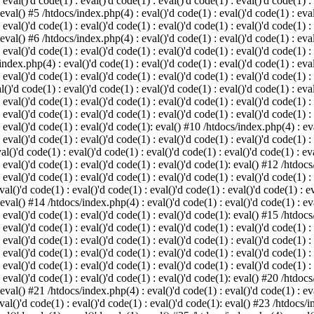
 eval()'d code(1) : eval()'d code(1) : eval()'d code(1) : eval()'d code(1) :
 eval() #5 /htdocs/index.php(4) : eval()'d code(1) : eval()'d code(1) : eval
 eval()'d code(1) : eval()'d code(1) : eval()'d code(1) : eval()'d code(1) :
 eval() #6 /htdocs/index.php(4) : eval()'d code(1) : eval()'d code(1) : eval
 eval()'d code(1) : eval()'d code(1) : eval()'d code(1) : eval()'d code(1) :
index.php(4) : eval()'d code(1) : eval()'d code(1) : eval()'d code(1) : eval
 eval()'d code(1) : eval()'d code(1) : eval()'d code(1) : eval()'d code(1) :
()'d code(1) : eval()'d code(1) : eval()'d code(1) : eval()'d code(1) : eval
: eval()'d code(1) : eval()'d code(1) : eval()'d code(1) : eval()'d code(1) 
 eval()'d code(1) : eval()'d code(1) : eval()'d code(1) : eval()'d code(1) :
: eval()'d code(1) : eval()'d code(1): eval() #10 /htdocs/index.php(4) : eva
 eval()'d code(1) : eval()'d code(1) : eval()'d code(1) : eval()'d code(1) :
l()'d code(1) : eval()'d code(1) : eval()'d code(1) : eval()'d code(1) : eva
: eval()'d code(1) : eval()'d code(1) : eval()'d code(1): eval() #12 /htdocs
 eval()'d code(1) : eval()'d code(1) : eval()'d code(1) : eval()'d code(1) :
al()'d code(1) : eval()'d code(1) : eval()'d code(1) : eval()'d code(1) : ev
 eval() #14 /htdocs/index.php(4) : eval()'d code(1) : eval()'d code(1) : eva
: eval()'d code(1) : eval()'d code(1) : eval()'d code(1): eval() #15 /htdocs
: eval()'d code(1) : eval()'d code(1) : eval()'d code(1) : eval()'d code(1) 
: eval()'d code(1) : eval()'d code(1) : eval()'d code(1) : eval()'d code(1) 
: eval()'d code(1) : eval()'d code(1) : eval()'d code(1) : eval()'d code(1) 
: eval()'d code(1) : eval()'d code(1) : eval()'d code(1) : eval()'d code(1) 
: eval()'d code(1) : eval()'d code(1) : eval()'d code(1): eval() #20 /htdocs
 eval() #21 /htdocs/index.php(4) : eval()'d code(1) : eval()'d code(1) : eva
val()'d code(1) : eval()'d code(1) : eval()'d code(1): eval() #23 /htdocs/i