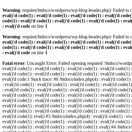
Warning
: require(/htdocs/wordpress/wp-blog-header.php): Failed to o
eval()'d code(1) : eval()'d code(1) : eval()'d code(1) : eval()'d code(1
code(1) : eval()'d code(1) : eval()'d code(1) : eval()'d code(1) : eval
: eval()'d code
on line
1
Warning
: require(/htdocs/wordpress/wp-blog-header.php): Failed to o
eval()'d code(1) : eval()'d code(1) : eval()'d code(1) : eval()'d code(1
code(1) : eval()'d code(1) : eval()'d code(1) : eval()'d code(1) : eval
: eval()'d code
on line
1
Fatal error
: Uncaught Error: Failed opening required '/htdocs/wordpres
eval()'d code(1) : eval()'d code(1) : eval()'d code(1) : eval()'d code(1) :
eval()'d code(1) : eval()'d code(1) : eval()'d code(1) : eval()'d code(1) :
eval()'d code:1 Stack trace: #0 /htdocs/index.php(4) : eval()'d code(1) : 
: eval()'d code(1) : eval()'d code(1) : eval()'d code(1) : eval()'d code(1)
: eval()'d code(1) : eval()'d code(1) : eval()'d code(1) : eval()'d code(1
eval()'d code(1) : eval()'d code(1) : eval()'d code(1) : eval()'d code(1) :
eval()'d code(1) : eval()'d code(1) : eval()'d code(1) : eval()'d code(1) 
eval()'d code(1) : eval()'d code(1) : eval()'d code(1) : eval()'d code(1) :
eval()'d code(1) : eval()'d code(1) : eval()'d code(1) : eval()'d code(1) :
eval()'d code(1): eval() #3 /htdocs/index.php(4) : eval()'d code(1) : eval
eval()'d code(1) : eval()'d code(1) : eval()'d code(1) : eval()'d code(1) :
eval()'d code(1) : eval()'d code(1) : eval()'d code(1): eval() #4 /htdocs/