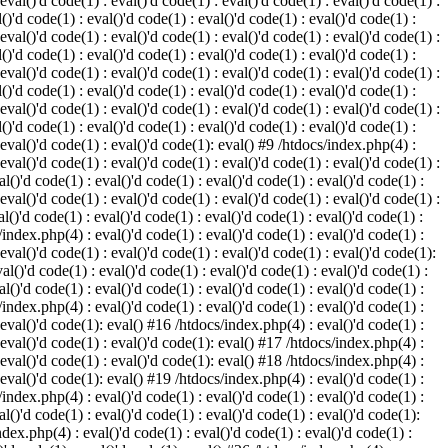
 eval()'d code(1) : eval()'d code(1) : eval()'d code(1) : eval()'d code(1) :
()'d code(1) : eval()'d code(1) : eval()'d code(1) : eval()'d code(1) :
 eval()'d code(1) : eval()'d code(1) : eval()'d code(1) : eval()'d code(1) :
()'d code(1) : eval()'d code(1) : eval()'d code(1) : eval()'d code(1) :
 eval()'d code(1) : eval()'d code(1) : eval()'d code(1) : eval()'d code(1) :
()'d code(1) : eval()'d code(1) : eval()'d code(1) : eval()'d code(1) :
 eval()'d code(1) : eval()'d code(1) : eval()'d code(1) : eval()'d code(1) :
()'d code(1) : eval()'d code(1) : eval()'d code(1) : eval()'d code(1) :
: eval()'d code(1) : eval()'d code(1): eval() #9 /htdocs/index.php(4) :
 eval()'d code(1) : eval()'d code(1) : eval()'d code(1) : eval()'d code(1) :
l()'d code(1) : eval()'d code(1) : eval()'d code(1) : eval()'d code(1) :
 eval()'d code(1) : eval()'d code(1) : eval()'d code(1) : eval()'d code(1) :
l()'d code(1) : eval()'d code(1) : eval()'d code(1) : eval()'d code(1) :
/index.php(4) : eval()'d code(1) : eval()'d code(1) : eval()'d code(1) :
 eval()'d code(1) : eval()'d code(1) : eval()'d code(1) : eval()'d code(1):
al()'d code(1) : eval()'d code(1) : eval()'d code(1) : eval()'d code(1) :
l()'d code(1) : eval()'d code(1) : eval()'d code(1) : eval()'d code(1) :
/index.php(4) : eval()'d code(1) : eval()'d code(1) : eval()'d code(1) :
: eval()'d code(1): eval() #16 /htdocs/index.php(4) : eval()'d code(1) :
: eval()'d code(1) : eval()'d code(1): eval() #17 /htdocs/index.php(4) :
: eval()'d code(1) : eval()'d code(1): eval() #18 /htdocs/index.php(4) :
: eval()'d code(1): eval() #19 /htdocs/index.php(4) : eval()'d code(1) :
/index.php(4) : eval()'d code(1) : eval()'d code(1) : eval()'d code(1) :
l()'d code(1) : eval()'d code(1) : eval()'d code(1) : eval()'d code(1):
ndex.php(4) : eval()'d code(1) : eval()'d code(1) : eval()'d code(1) :