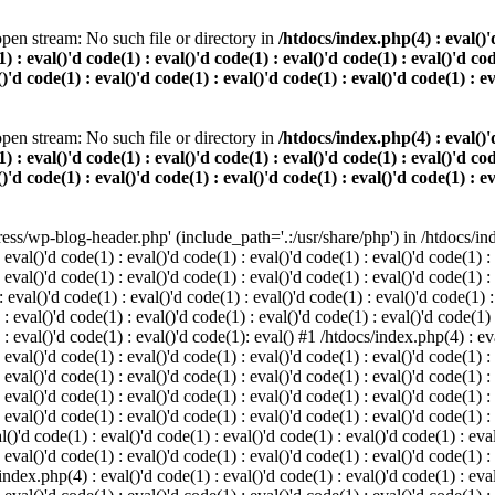
pen stream: No such file or directory in
/htdocs/index.php(4) : eval()'d
) : eval()'d code(1) : eval()'d code(1) : eval()'d code(1) : eval()'d cod
()'d code(1) : eval()'d code(1) : eval()'d code(1) : eval()'d code(1) : e
pen stream: No such file or directory in
/htdocs/index.php(4) : eval()'d
) : eval()'d code(1) : eval()'d code(1) : eval()'d code(1) : eval()'d cod
()'d code(1) : eval()'d code(1) : eval()'d code(1) : eval()'d code(1) : e
s/wp-blog-header.php' (include_path='.:/usr/share/php') in /htdocs/index
 eval()'d code(1) : eval()'d code(1) : eval()'d code(1) : eval()'d code(1) :
 eval()'d code(1) : eval()'d code(1) : eval()'d code(1) : eval()'d code(1) :
eval()'d code(1) : eval()'d code(1) : eval()'d code(1) : eval()'d code(1) :
 : eval()'d code(1) : eval()'d code(1) : eval()'d code(1) : eval()'d code(1)
) : eval()'d code(1) : eval()'d code(1): eval() #1 /htdocs/index.php(4) : ev
 eval()'d code(1) : eval()'d code(1) : eval()'d code(1) : eval()'d code(1) :
: eval()'d code(1) : eval()'d code(1) : eval()'d code(1) : eval()'d code(1) 
 eval()'d code(1) : eval()'d code(1) : eval()'d code(1) : eval()'d code(1) :
 eval()'d code(1) : eval()'d code(1) : eval()'d code(1) : eval()'d code(1) :
()'d code(1) : eval()'d code(1) : eval()'d code(1) : eval()'d code(1) : eval
 eval()'d code(1) : eval()'d code(1) : eval()'d code(1) : eval()'d code(1) :
index.php(4) : eval()'d code(1) : eval()'d code(1) : eval()'d code(1) : eval