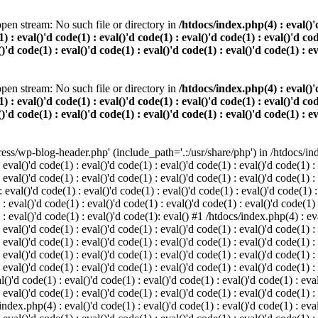
pen stream: No such file or directory in
/htdocs/index.php(4) : eval()'d
) : eval()'d code(1) : eval()'d code(1) : eval()'d code(1) : eval()'d cod
()'d code(1) : eval()'d code(1) : eval()'d code(1) : eval()'d code(1) : e
pen stream: No such file or directory in
/htdocs/index.php(4) : eval()'d
) : eval()'d code(1) : eval()'d code(1) : eval()'d code(1) : eval()'d cod
()'d code(1) : eval()'d code(1) : eval()'d code(1) : eval()'d code(1) : e
s/wp-blog-header.php' (include_path='.:/usr/share/php') in /htdocs/index
 eval()'d code(1) : eval()'d code(1) : eval()'d code(1) : eval()'d code(1) :
 eval()'d code(1) : eval()'d code(1) : eval()'d code(1) : eval()'d code(1) :
eval()'d code(1) : eval()'d code(1) : eval()'d code(1) : eval()'d code(1) :
 : eval()'d code(1) : eval()'d code(1) : eval()'d code(1) : eval()'d code(1)
) : eval()'d code(1) : eval()'d code(1): eval() #1 /htdocs/index.php(4) : ev
 eval()'d code(1) : eval()'d code(1) : eval()'d code(1) : eval()'d code(1) :
: eval()'d code(1) : eval()'d code(1) : eval()'d code(1) : eval()'d code(1) 
 eval()'d code(1) : eval()'d code(1) : eval()'d code(1) : eval()'d code(1) :
 eval()'d code(1) : eval()'d code(1) : eval()'d code(1) : eval()'d code(1) :
()'d code(1) : eval()'d code(1) : eval()'d code(1) : eval()'d code(1) : eval
 eval()'d code(1) : eval()'d code(1) : eval()'d code(1) : eval()'d code(1) :
index.php(4) : eval()'d code(1) : eval()'d code(1) : eval()'d code(1) : eval