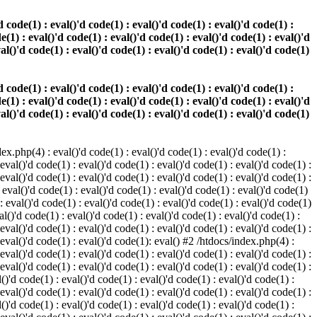
 code(1) : eval()'d code(1) : eval()'d code(1) : eval()'d code(1) :
e(1) : eval()'d code(1) : eval()'d code(1) : eval()'d code(1) : eval()'d
val()'d code(1) : eval()'d code(1) : eval()'d code(1) : eval()'d code(1)
 code(1) : eval()'d code(1) : eval()'d code(1) : eval()'d code(1) :
e(1) : eval()'d code(1) : eval()'d code(1) : eval()'d code(1) : eval()'d
val()'d code(1) : eval()'d code(1) : eval()'d code(1) : eval()'d code(1)
.php(4) : eval()'d code(1) : eval()'d code(1) : eval()'d code(1) :
 eval()'d code(1) : eval()'d code(1) : eval()'d code(1) : eval()'d code(1) :
 eval()'d code(1) : eval()'d code(1) : eval()'d code(1) : eval()'d code(1) :
 eval()'d code(1) : eval()'d code(1) : eval()'d code(1) : eval()'d code(1)
 : eval()'d code(1) : eval()'d code(1) : eval()'d code(1) : eval()'d code(1)
al()'d code(1) : eval()'d code(1) : eval()'d code(1) : eval()'d code(1) :
 eval()'d code(1) : eval()'d code(1) : eval()'d code(1) : eval()'d code(1) :
: eval()'d code(1) : eval()'d code(1): eval() #2 /htdocs/index.php(4) :
 eval()'d code(1) : eval()'d code(1) : eval()'d code(1) : eval()'d code(1) :
 eval()'d code(1) : eval()'d code(1) : eval()'d code(1) : eval()'d code(1) :
()'d code(1) : eval()'d code(1) : eval()'d code(1) : eval()'d code(1) :
 eval()'d code(1) : eval()'d code(1) : eval()'d code(1) : eval()'d code(1) :
()'d code(1) : eval()'d code(1) : eval()'d code(1) : eval()'d code(1) :