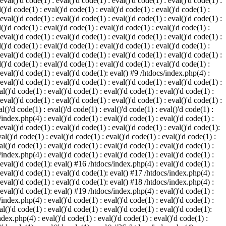
 eval()'d code(1) : eval()'d code(1) : eval()'d code(1) : eval()'d code(1) :
()'d code(1) : eval()'d code(1) : eval()'d code(1) : eval()'d code(1) :
 eval()'d code(1) : eval()'d code(1) : eval()'d code(1) : eval()'d code(1) :
()'d code(1) : eval()'d code(1) : eval()'d code(1) : eval()'d code(1) :
 eval()'d code(1) : eval()'d code(1) : eval()'d code(1) : eval()'d code(1) :
()'d code(1) : eval()'d code(1) : eval()'d code(1) : eval()'d code(1) :
 eval()'d code(1) : eval()'d code(1) : eval()'d code(1) : eval()'d code(1) :
()'d code(1) : eval()'d code(1) : eval()'d code(1) : eval()'d code(1) :
: eval()'d code(1) : eval()'d code(1): eval() #9 /htdocs/index.php(4) :
 eval()'d code(1) : eval()'d code(1) : eval()'d code(1) : eval()'d code(1) :
l()'d code(1) : eval()'d code(1) : eval()'d code(1) : eval()'d code(1) :
 eval()'d code(1) : eval()'d code(1) : eval()'d code(1) : eval()'d code(1) :
l()'d code(1) : eval()'d code(1) : eval()'d code(1) : eval()'d code(1) :
/index.php(4) : eval()'d code(1) : eval()'d code(1) : eval()'d code(1) :
 eval()'d code(1) : eval()'d code(1) : eval()'d code(1) : eval()'d code(1):
al()'d code(1) : eval()'d code(1) : eval()'d code(1) : eval()'d code(1) :
l()'d code(1) : eval()'d code(1) : eval()'d code(1) : eval()'d code(1) :
/index.php(4) : eval()'d code(1) : eval()'d code(1) : eval()'d code(1) :
: eval()'d code(1): eval() #16 /htdocs/index.php(4) : eval()'d code(1) :
: eval()'d code(1) : eval()'d code(1): eval() #17 /htdocs/index.php(4) :
: eval()'d code(1) : eval()'d code(1): eval() #18 /htdocs/index.php(4) :
: eval()'d code(1): eval() #19 /htdocs/index.php(4) : eval()'d code(1) :
/index.php(4) : eval()'d code(1) : eval()'d code(1) : eval()'d code(1) :
l()'d code(1) : eval()'d code(1) : eval()'d code(1) : eval()'d code(1):
ndex.php(4) : eval()'d code(1) : eval()'d code(1) : eval()'d code(1) :