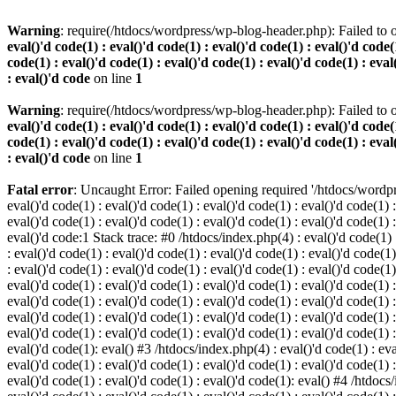
Warning
: require(/htdocs/wordpress/wp-blog-header.php): Failed to o
eval()'d code(1) : eval()'d code(1) : eval()'d code(1) : eval()'d code(1
code(1) : eval()'d code(1) : eval()'d code(1) : eval()'d code(1) : eval
: eval()'d code
on line
1
Warning
: require(/htdocs/wordpress/wp-blog-header.php): Failed to o
eval()'d code(1) : eval()'d code(1) : eval()'d code(1) : eval()'d code(1
code(1) : eval()'d code(1) : eval()'d code(1) : eval()'d code(1) : eval
: eval()'d code
on line
1
Fatal error
: Uncaught Error: Failed opening required '/htdocs/wordpres
eval()'d code(1) : eval()'d code(1) : eval()'d code(1) : eval()'d code(1) :
eval()'d code(1) : eval()'d code(1) : eval()'d code(1) : eval()'d code(1) :
eval()'d code:1 Stack trace: #0 /htdocs/index.php(4) : eval()'d code(1) : 
: eval()'d code(1) : eval()'d code(1) : eval()'d code(1) : eval()'d code(1)
: eval()'d code(1) : eval()'d code(1) : eval()'d code(1) : eval()'d code(1
eval()'d code(1) : eval()'d code(1) : eval()'d code(1) : eval()'d code(1) :
eval()'d code(1) : eval()'d code(1) : eval()'d code(1) : eval()'d code(1) 
eval()'d code(1) : eval()'d code(1) : eval()'d code(1) : eval()'d code(1) :
eval()'d code(1) : eval()'d code(1) : eval()'d code(1) : eval()'d code(1) :
eval()'d code(1): eval() #3 /htdocs/index.php(4) : eval()'d code(1) : eval
eval()'d code(1) : eval()'d code(1) : eval()'d code(1) : eval()'d code(1) :
eval()'d code(1) : eval()'d code(1) : eval()'d code(1): eval() #4 /htdocs/