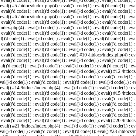
 eval()'d code(1) : eval()'d code(1) : eval()'d code(1) : eval()'d code(1) :
 eval() #5 /htdocs/index.php(4) : eval()'d code(1) : eval()'d code(1) : eval
 eval()'d code(1) : eval()'d code(1) : eval()'d code(1) : eval()'d code(1) :
 eval() #6 /htdocs/index.php(4) : eval()'d code(1) : eval()'d code(1) : eval
 eval()'d code(1) : eval()'d code(1) : eval()'d code(1) : eval()'d code(1) :
index.php(4) : eval()'d code(1) : eval()'d code(1) : eval()'d code(1) : eval
 eval()'d code(1) : eval()'d code(1) : eval()'d code(1) : eval()'d code(1) :
()'d code(1) : eval()'d code(1) : eval()'d code(1) : eval()'d code(1) : eval
: eval()'d code(1) : eval()'d code(1) : eval()'d code(1) : eval()'d code(1) 
 eval()'d code(1) : eval()'d code(1) : eval()'d code(1) : eval()'d code(1) :
: eval()'d code(1) : eval()'d code(1): eval() #10 /htdocs/index.php(4) : eva
 eval()'d code(1) : eval()'d code(1) : eval()'d code(1) : eval()'d code(1) :
l()'d code(1) : eval()'d code(1) : eval()'d code(1) : eval()'d code(1) : eva
: eval()'d code(1) : eval()'d code(1) : eval()'d code(1): eval() #12 /htdocs
 eval()'d code(1) : eval()'d code(1) : eval()'d code(1) : eval()'d code(1) :
al()'d code(1) : eval()'d code(1) : eval()'d code(1) : eval()'d code(1) : ev
 eval() #14 /htdocs/index.php(4) : eval()'d code(1) : eval()'d code(1) : eva
: eval()'d code(1) : eval()'d code(1) : eval()'d code(1): eval() #15 /htdocs
: eval()'d code(1) : eval()'d code(1) : eval()'d code(1) : eval()'d code(1) 
: eval()'d code(1) : eval()'d code(1) : eval()'d code(1) : eval()'d code(1) 
: eval()'d code(1) : eval()'d code(1) : eval()'d code(1) : eval()'d code(1) 
: eval()'d code(1) : eval()'d code(1) : eval()'d code(1) : eval()'d code(1) 
: eval()'d code(1) : eval()'d code(1) : eval()'d code(1): eval() #20 /htdocs
 eval() #21 /htdocs/index.php(4) : eval()'d code(1) : eval()'d code(1) : eva
val()'d code(1) : eval()'d code(1) : eval()'d code(1): eval() #23 /htdocs/i