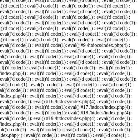
 eval()'d code(1) : eval()'d code(1) : eval()'d code(1) : eval()'d code(1) :
()'d code(1) : eval()'d code(1) : eval()'d code(1) : eval()'d code(1) :
 eval()'d code(1) : eval()'d code(1) : eval()'d code(1) : eval()'d code(1) :
()'d code(1) : eval()'d code(1) : eval()'d code(1) : eval()'d code(1) :
 eval()'d code(1) : eval()'d code(1) : eval()'d code(1) : eval()'d code(1) :
()'d code(1) : eval()'d code(1) : eval()'d code(1) : eval()'d code(1) :
 eval()'d code(1) : eval()'d code(1) : eval()'d code(1) : eval()'d code(1) :
()'d code(1) : eval()'d code(1) : eval()'d code(1) : eval()'d code(1) :
: eval()'d code(1) : eval()'d code(1): eval() #9 /htdocs/index.php(4) :
 eval()'d code(1) : eval()'d code(1) : eval()'d code(1) : eval()'d code(1) :
l()'d code(1) : eval()'d code(1) : eval()'d code(1) : eval()'d code(1) :
 eval()'d code(1) : eval()'d code(1) : eval()'d code(1) : eval()'d code(1) :
l()'d code(1) : eval()'d code(1) : eval()'d code(1) : eval()'d code(1) :
/index.php(4) : eval()'d code(1) : eval()'d code(1) : eval()'d code(1) :
 eval()'d code(1) : eval()'d code(1) : eval()'d code(1) : eval()'d code(1):
al()'d code(1) : eval()'d code(1) : eval()'d code(1) : eval()'d code(1) :
l()'d code(1) : eval()'d code(1) : eval()'d code(1) : eval()'d code(1) :
/index.php(4) : eval()'d code(1) : eval()'d code(1) : eval()'d code(1) :
: eval()'d code(1): eval() #16 /htdocs/index.php(4) : eval()'d code(1) :
: eval()'d code(1) : eval()'d code(1): eval() #17 /htdocs/index.php(4) :
: eval()'d code(1) : eval()'d code(1): eval() #18 /htdocs/index.php(4) :
: eval()'d code(1): eval() #19 /htdocs/index.php(4) : eval()'d code(1) :
/index.php(4) : eval()'d code(1) : eval()'d code(1) : eval()'d code(1) :
l()'d code(1) : eval()'d code(1) : eval()'d code(1) : eval()'d code(1):
ndex.php(4) : eval()'d code(1) : eval()'d code(1) : eval()'d code(1) :