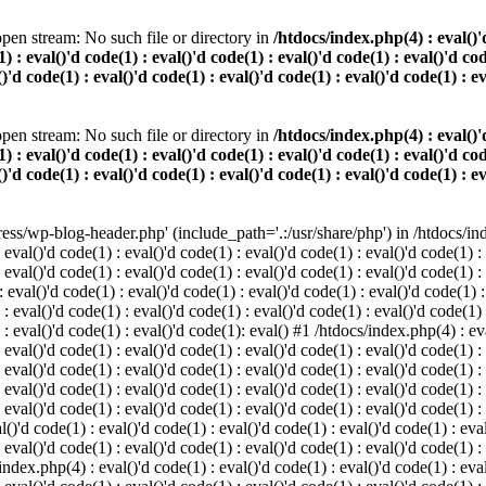
pen stream: No such file or directory in
/htdocs/index.php(4) : eval()'d
) : eval()'d code(1) : eval()'d code(1) : eval()'d code(1) : eval()'d cod
()'d code(1) : eval()'d code(1) : eval()'d code(1) : eval()'d code(1) : e
pen stream: No such file or directory in
/htdocs/index.php(4) : eval()'d
) : eval()'d code(1) : eval()'d code(1) : eval()'d code(1) : eval()'d cod
()'d code(1) : eval()'d code(1) : eval()'d code(1) : eval()'d code(1) : e
s/wp-blog-header.php' (include_path='.:/usr/share/php') in /htdocs/index
 eval()'d code(1) : eval()'d code(1) : eval()'d code(1) : eval()'d code(1) :
 eval()'d code(1) : eval()'d code(1) : eval()'d code(1) : eval()'d code(1) :
eval()'d code(1) : eval()'d code(1) : eval()'d code(1) : eval()'d code(1) :
 : eval()'d code(1) : eval()'d code(1) : eval()'d code(1) : eval()'d code(1)
) : eval()'d code(1) : eval()'d code(1): eval() #1 /htdocs/index.php(4) : ev
 eval()'d code(1) : eval()'d code(1) : eval()'d code(1) : eval()'d code(1) :
: eval()'d code(1) : eval()'d code(1) : eval()'d code(1) : eval()'d code(1) 
 eval()'d code(1) : eval()'d code(1) : eval()'d code(1) : eval()'d code(1) :
 eval()'d code(1) : eval()'d code(1) : eval()'d code(1) : eval()'d code(1) :
()'d code(1) : eval()'d code(1) : eval()'d code(1) : eval()'d code(1) : eval
 eval()'d code(1) : eval()'d code(1) : eval()'d code(1) : eval()'d code(1) :
index.php(4) : eval()'d code(1) : eval()'d code(1) : eval()'d code(1) : eval