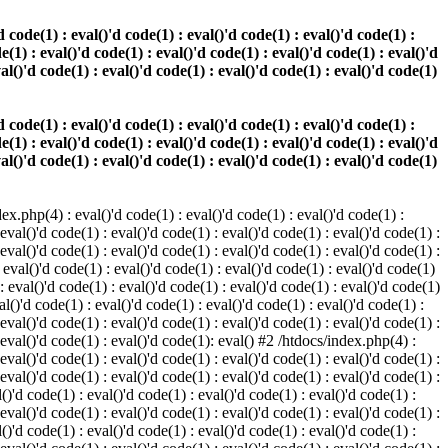
 code(1) : eval()'d code(1) : eval()'d code(1) : eval()'d code(1) :
e(1) : eval()'d code(1) : eval()'d code(1) : eval()'d code(1) : eval()'d
val()'d code(1) : eval()'d code(1) : eval()'d code(1) : eval()'d code(1)
 code(1) : eval()'d code(1) : eval()'d code(1) : eval()'d code(1) :
e(1) : eval()'d code(1) : eval()'d code(1) : eval()'d code(1) : eval()'d
val()'d code(1) : eval()'d code(1) : eval()'d code(1) : eval()'d code(1)
.php(4) : eval()'d code(1) : eval()'d code(1) : eval()'d code(1) :
 eval()'d code(1) : eval()'d code(1) : eval()'d code(1) : eval()'d code(1) :
 eval()'d code(1) : eval()'d code(1) : eval()'d code(1) : eval()'d code(1) :
 eval()'d code(1) : eval()'d code(1) : eval()'d code(1) : eval()'d code(1)
 : eval()'d code(1) : eval()'d code(1) : eval()'d code(1) : eval()'d code(1)
al()'d code(1) : eval()'d code(1) : eval()'d code(1) : eval()'d code(1) :
 eval()'d code(1) : eval()'d code(1) : eval()'d code(1) : eval()'d code(1) :
: eval()'d code(1) : eval()'d code(1): eval() #2 /htdocs/index.php(4) :
 eval()'d code(1) : eval()'d code(1) : eval()'d code(1) : eval()'d code(1) :
 eval()'d code(1) : eval()'d code(1) : eval()'d code(1) : eval()'d code(1) :
()'d code(1) : eval()'d code(1) : eval()'d code(1) : eval()'d code(1) :
 eval()'d code(1) : eval()'d code(1) : eval()'d code(1) : eval()'d code(1) :
()'d code(1) : eval()'d code(1) : eval()'d code(1) : eval()'d code(1) :