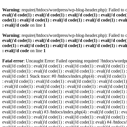
Warning
: require(/htdocs/wordpress/wp-blog-header.php): Failed to o
eval()'d code(1) : eval()'d code(1) : eval()'d code(1) : eval()'d code(1
code(1) : eval()'d code(1) : eval()'d code(1) : eval()'d code(1) : eval
: eval()'d code
on line
1
Warning
: require(/htdocs/wordpress/wp-blog-header.php): Failed to o
eval()'d code(1) : eval()'d code(1) : eval()'d code(1) : eval()'d code(1
code(1) : eval()'d code(1) : eval()'d code(1) : eval()'d code(1) : eval
: eval()'d code
on line
1
Fatal error
: Uncaught Error: Failed opening required '/htdocs/wordpres
eval()'d code(1) : eval()'d code(1) : eval()'d code(1) : eval()'d code(1) :
eval()'d code(1) : eval()'d code(1) : eval()'d code(1) : eval()'d code(1) :
eval()'d code:1 Stack trace: #0 /htdocs/index.php(4) : eval()'d code(1) : 
: eval()'d code(1) : eval()'d code(1) : eval()'d code(1) : eval()'d code(1)
: eval()'d code(1) : eval()'d code(1) : eval()'d code(1) : eval()'d code(1
eval()'d code(1) : eval()'d code(1) : eval()'d code(1) : eval()'d code(1) :
eval()'d code(1) : eval()'d code(1) : eval()'d code(1) : eval()'d code(1) 
eval()'d code(1) : eval()'d code(1) : eval()'d code(1) : eval()'d code(1) :
eval()'d code(1) : eval()'d code(1) : eval()'d code(1) : eval()'d code(1) :
eval()'d code(1): eval() #3 /htdocs/index.php(4) : eval()'d code(1) : eval
eval()'d code(1) : eval()'d code(1) : eval()'d code(1) : eval()'d code(1) :
eval()'d code(1) : eval()'d code(1) : eval()'d code(1): eval() #4 /htdocs/