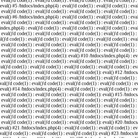
 eval()'d code(1) : eval()'d code(1) : eval()'d code(1) : eval()'d code(1) :
 eval() #5 /htdocs/index.php(4) : eval()'d code(1) : eval()'d code(1) : eval
 eval()'d code(1) : eval()'d code(1) : eval()'d code(1) : eval()'d code(1) :
 eval() #6 /htdocs/index.php(4) : eval()'d code(1) : eval()'d code(1) : eval
 eval()'d code(1) : eval()'d code(1) : eval()'d code(1) : eval()'d code(1) :
index.php(4) : eval()'d code(1) : eval()'d code(1) : eval()'d code(1) : eval
 eval()'d code(1) : eval()'d code(1) : eval()'d code(1) : eval()'d code(1) :
()'d code(1) : eval()'d code(1) : eval()'d code(1) : eval()'d code(1) : eval
: eval()'d code(1) : eval()'d code(1) : eval()'d code(1) : eval()'d code(1) 
 eval()'d code(1) : eval()'d code(1) : eval()'d code(1) : eval()'d code(1) :
: eval()'d code(1) : eval()'d code(1): eval() #10 /htdocs/index.php(4) : eva
 eval()'d code(1) : eval()'d code(1) : eval()'d code(1) : eval()'d code(1) :
l()'d code(1) : eval()'d code(1) : eval()'d code(1) : eval()'d code(1) : eva
: eval()'d code(1) : eval()'d code(1) : eval()'d code(1): eval() #12 /htdocs
 eval()'d code(1) : eval()'d code(1) : eval()'d code(1) : eval()'d code(1) :
al()'d code(1) : eval()'d code(1) : eval()'d code(1) : eval()'d code(1) : ev
 eval() #14 /htdocs/index.php(4) : eval()'d code(1) : eval()'d code(1) : eva
: eval()'d code(1) : eval()'d code(1) : eval()'d code(1): eval() #15 /htdocs
: eval()'d code(1) : eval()'d code(1) : eval()'d code(1) : eval()'d code(1) 
: eval()'d code(1) : eval()'d code(1) : eval()'d code(1) : eval()'d code(1) 
: eval()'d code(1) : eval()'d code(1) : eval()'d code(1) : eval()'d code(1) 
: eval()'d code(1) : eval()'d code(1) : eval()'d code(1) : eval()'d code(1) 
: eval()'d code(1) : eval()'d code(1) : eval()'d code(1): eval() #20 /htdocs
 eval() #21 /htdocs/index.php(4) : eval()'d code(1) : eval()'d code(1) : eva
val()'d code(1) : eval()'d code(1) : eval()'d code(1): eval() #23 /htdocs/i