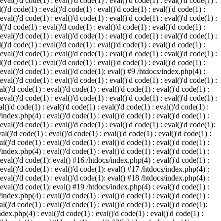
 eval()'d code(1) : eval()'d code(1) : eval()'d code(1) : eval()'d code(1) :
()'d code(1) : eval()'d code(1) : eval()'d code(1) : eval()'d code(1) :
 eval()'d code(1) : eval()'d code(1) : eval()'d code(1) : eval()'d code(1) :
()'d code(1) : eval()'d code(1) : eval()'d code(1) : eval()'d code(1) :
 eval()'d code(1) : eval()'d code(1) : eval()'d code(1) : eval()'d code(1) :
()'d code(1) : eval()'d code(1) : eval()'d code(1) : eval()'d code(1) :
 eval()'d code(1) : eval()'d code(1) : eval()'d code(1) : eval()'d code(1) :
()'d code(1) : eval()'d code(1) : eval()'d code(1) : eval()'d code(1) :
: eval()'d code(1) : eval()'d code(1): eval() #9 /htdocs/index.php(4) :
 eval()'d code(1) : eval()'d code(1) : eval()'d code(1) : eval()'d code(1) :
l()'d code(1) : eval()'d code(1) : eval()'d code(1) : eval()'d code(1) :
 eval()'d code(1) : eval()'d code(1) : eval()'d code(1) : eval()'d code(1) :
l()'d code(1) : eval()'d code(1) : eval()'d code(1) : eval()'d code(1) :
/index.php(4) : eval()'d code(1) : eval()'d code(1) : eval()'d code(1) :
 eval()'d code(1) : eval()'d code(1) : eval()'d code(1) : eval()'d code(1):
al()'d code(1) : eval()'d code(1) : eval()'d code(1) : eval()'d code(1) :
l()'d code(1) : eval()'d code(1) : eval()'d code(1) : eval()'d code(1) :
/index.php(4) : eval()'d code(1) : eval()'d code(1) : eval()'d code(1) :
: eval()'d code(1): eval() #16 /htdocs/index.php(4) : eval()'d code(1) :
: eval()'d code(1) : eval()'d code(1): eval() #17 /htdocs/index.php(4) :
: eval()'d code(1) : eval()'d code(1): eval() #18 /htdocs/index.php(4) :
: eval()'d code(1): eval() #19 /htdocs/index.php(4) : eval()'d code(1) :
/index.php(4) : eval()'d code(1) : eval()'d code(1) : eval()'d code(1) :
l()'d code(1) : eval()'d code(1) : eval()'d code(1) : eval()'d code(1):
ndex.php(4) : eval()'d code(1) : eval()'d code(1) : eval()'d code(1) :