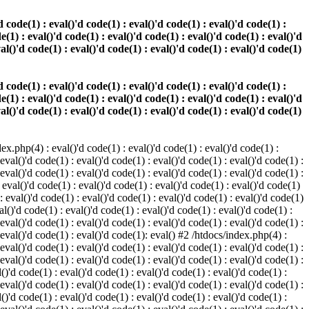
 code(1) : eval()'d code(1) : eval()'d code(1) : eval()'d code(1) :
e(1) : eval()'d code(1) : eval()'d code(1) : eval()'d code(1) : eval()'d
val()'d code(1) : eval()'d code(1) : eval()'d code(1) : eval()'d code(1)
 code(1) : eval()'d code(1) : eval()'d code(1) : eval()'d code(1) :
e(1) : eval()'d code(1) : eval()'d code(1) : eval()'d code(1) : eval()'d
val()'d code(1) : eval()'d code(1) : eval()'d code(1) : eval()'d code(1)
.php(4) : eval()'d code(1) : eval()'d code(1) : eval()'d code(1) :
 eval()'d code(1) : eval()'d code(1) : eval()'d code(1) : eval()'d code(1) :
 eval()'d code(1) : eval()'d code(1) : eval()'d code(1) : eval()'d code(1) :
 eval()'d code(1) : eval()'d code(1) : eval()'d code(1) : eval()'d code(1)
 : eval()'d code(1) : eval()'d code(1) : eval()'d code(1) : eval()'d code(1)
al()'d code(1) : eval()'d code(1) : eval()'d code(1) : eval()'d code(1) :
 eval()'d code(1) : eval()'d code(1) : eval()'d code(1) : eval()'d code(1) :
: eval()'d code(1) : eval()'d code(1): eval() #2 /htdocs/index.php(4) :
 eval()'d code(1) : eval()'d code(1) : eval()'d code(1) : eval()'d code(1) :
 eval()'d code(1) : eval()'d code(1) : eval()'d code(1) : eval()'d code(1) :
()'d code(1) : eval()'d code(1) : eval()'d code(1) : eval()'d code(1) :
 eval()'d code(1) : eval()'d code(1) : eval()'d code(1) : eval()'d code(1) :
()'d code(1) : eval()'d code(1) : eval()'d code(1) : eval()'d code(1) :