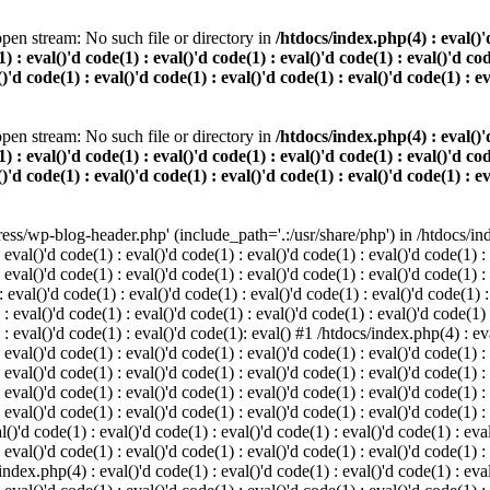
pen stream: No such file or directory in
/htdocs/index.php(4) : eval()'d
) : eval()'d code(1) : eval()'d code(1) : eval()'d code(1) : eval()'d cod
()'d code(1) : eval()'d code(1) : eval()'d code(1) : eval()'d code(1) : e
pen stream: No such file or directory in
/htdocs/index.php(4) : eval()'d
) : eval()'d code(1) : eval()'d code(1) : eval()'d code(1) : eval()'d cod
()'d code(1) : eval()'d code(1) : eval()'d code(1) : eval()'d code(1) : e
s/wp-blog-header.php' (include_path='.:/usr/share/php') in /htdocs/index
 eval()'d code(1) : eval()'d code(1) : eval()'d code(1) : eval()'d code(1) :
 eval()'d code(1) : eval()'d code(1) : eval()'d code(1) : eval()'d code(1) :
eval()'d code(1) : eval()'d code(1) : eval()'d code(1) : eval()'d code(1) :
 : eval()'d code(1) : eval()'d code(1) : eval()'d code(1) : eval()'d code(1)
) : eval()'d code(1) : eval()'d code(1): eval() #1 /htdocs/index.php(4) : ev
 eval()'d code(1) : eval()'d code(1) : eval()'d code(1) : eval()'d code(1) :
: eval()'d code(1) : eval()'d code(1) : eval()'d code(1) : eval()'d code(1) 
 eval()'d code(1) : eval()'d code(1) : eval()'d code(1) : eval()'d code(1) :
 eval()'d code(1) : eval()'d code(1) : eval()'d code(1) : eval()'d code(1) :
()'d code(1) : eval()'d code(1) : eval()'d code(1) : eval()'d code(1) : eval
 eval()'d code(1) : eval()'d code(1) : eval()'d code(1) : eval()'d code(1) :
index.php(4) : eval()'d code(1) : eval()'d code(1) : eval()'d code(1) : eval