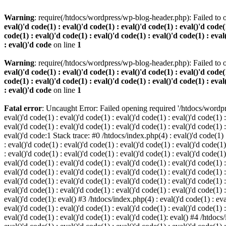
Warning
: require(/htdocs/wordpress/wp-blog-header.php): Failed to o
eval()'d code(1) : eval()'d code(1) : eval()'d code(1) : eval()'d code(1
code(1) : eval()'d code(1) : eval()'d code(1) : eval()'d code(1) : eval
: eval()'d code
on line
1
Warning
: require(/htdocs/wordpress/wp-blog-header.php): Failed to o
eval()'d code(1) : eval()'d code(1) : eval()'d code(1) : eval()'d code(1
code(1) : eval()'d code(1) : eval()'d code(1) : eval()'d code(1) : eval
: eval()'d code
on line
1
Fatal error
: Uncaught Error: Failed opening required '/htdocs/wordpres
eval()'d code(1) : eval()'d code(1) : eval()'d code(1) : eval()'d code(1) :
eval()'d code(1) : eval()'d code(1) : eval()'d code(1) : eval()'d code(1) :
eval()'d code:1 Stack trace: #0 /htdocs/index.php(4) : eval()'d code(1) : 
: eval()'d code(1) : eval()'d code(1) : eval()'d code(1) : eval()'d code(1)
: eval()'d code(1) : eval()'d code(1) : eval()'d code(1) : eval()'d code(1
eval()'d code(1) : eval()'d code(1) : eval()'d code(1) : eval()'d code(1) :
eval()'d code(1) : eval()'d code(1) : eval()'d code(1) : eval()'d code(1) 
eval()'d code(1) : eval()'d code(1) : eval()'d code(1) : eval()'d code(1) :
eval()'d code(1) : eval()'d code(1) : eval()'d code(1) : eval()'d code(1) :
eval()'d code(1): eval() #3 /htdocs/index.php(4) : eval()'d code(1) : eval
eval()'d code(1) : eval()'d code(1) : eval()'d code(1) : eval()'d code(1) :
eval()'d code(1) : eval()'d code(1) : eval()'d code(1): eval() #4 /htdocs/