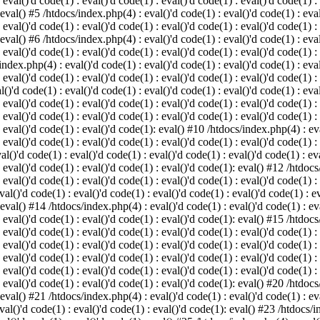
 eval()'d code(1) : eval()'d code(1) : eval()'d code(1) : eval()'d code(1) :
 eval() #5 /htdocs/index.php(4) : eval()'d code(1) : eval()'d code(1) : eval
 eval()'d code(1) : eval()'d code(1) : eval()'d code(1) : eval()'d code(1) :
 eval() #6 /htdocs/index.php(4) : eval()'d code(1) : eval()'d code(1) : eval
 eval()'d code(1) : eval()'d code(1) : eval()'d code(1) : eval()'d code(1) :
index.php(4) : eval()'d code(1) : eval()'d code(1) : eval()'d code(1) : eval
 eval()'d code(1) : eval()'d code(1) : eval()'d code(1) : eval()'d code(1) :
()'d code(1) : eval()'d code(1) : eval()'d code(1) : eval()'d code(1) : eval
: eval()'d code(1) : eval()'d code(1) : eval()'d code(1) : eval()'d code(1) 
 eval()'d code(1) : eval()'d code(1) : eval()'d code(1) : eval()'d code(1) :
: eval()'d code(1) : eval()'d code(1): eval() #10 /htdocs/index.php(4) : eva
 eval()'d code(1) : eval()'d code(1) : eval()'d code(1) : eval()'d code(1) :
l()'d code(1) : eval()'d code(1) : eval()'d code(1) : eval()'d code(1) : eva
: eval()'d code(1) : eval()'d code(1) : eval()'d code(1): eval() #12 /htdocs
 eval()'d code(1) : eval()'d code(1) : eval()'d code(1) : eval()'d code(1) :
al()'d code(1) : eval()'d code(1) : eval()'d code(1) : eval()'d code(1) : ev
 eval() #14 /htdocs/index.php(4) : eval()'d code(1) : eval()'d code(1) : eva
: eval()'d code(1) : eval()'d code(1) : eval()'d code(1): eval() #15 /htdocs
: eval()'d code(1) : eval()'d code(1) : eval()'d code(1) : eval()'d code(1) 
: eval()'d code(1) : eval()'d code(1) : eval()'d code(1) : eval()'d code(1) 
: eval()'d code(1) : eval()'d code(1) : eval()'d code(1) : eval()'d code(1) 
: eval()'d code(1) : eval()'d code(1) : eval()'d code(1) : eval()'d code(1) 
: eval()'d code(1) : eval()'d code(1) : eval()'d code(1): eval() #20 /htdocs
 eval() #21 /htdocs/index.php(4) : eval()'d code(1) : eval()'d code(1) : eva
val()'d code(1) : eval()'d code(1) : eval()'d code(1): eval() #23 /htdocs/i