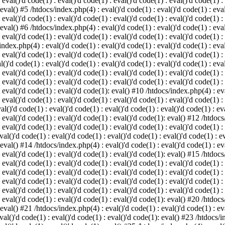
 eval()'d code(1) : eval()'d code(1) : eval()'d code(1) : eval()'d code(1) :
 eval() #5 /htdocs/index.php(4) : eval()'d code(1) : eval()'d code(1) : eval
 eval()'d code(1) : eval()'d code(1) : eval()'d code(1) : eval()'d code(1) :
 eval() #6 /htdocs/index.php(4) : eval()'d code(1) : eval()'d code(1) : eval
 eval()'d code(1) : eval()'d code(1) : eval()'d code(1) : eval()'d code(1) :
index.php(4) : eval()'d code(1) : eval()'d code(1) : eval()'d code(1) : eval
 eval()'d code(1) : eval()'d code(1) : eval()'d code(1) : eval()'d code(1) :
()'d code(1) : eval()'d code(1) : eval()'d code(1) : eval()'d code(1) : eval
: eval()'d code(1) : eval()'d code(1) : eval()'d code(1) : eval()'d code(1) 
 eval()'d code(1) : eval()'d code(1) : eval()'d code(1) : eval()'d code(1) :
: eval()'d code(1) : eval()'d code(1): eval() #10 /htdocs/index.php(4) : eva
 eval()'d code(1) : eval()'d code(1) : eval()'d code(1) : eval()'d code(1) :
l()'d code(1) : eval()'d code(1) : eval()'d code(1) : eval()'d code(1) : eva
: eval()'d code(1) : eval()'d code(1) : eval()'d code(1): eval() #12 /htdocs
 eval()'d code(1) : eval()'d code(1) : eval()'d code(1) : eval()'d code(1) :
al()'d code(1) : eval()'d code(1) : eval()'d code(1) : eval()'d code(1) : ev
 eval() #14 /htdocs/index.php(4) : eval()'d code(1) : eval()'d code(1) : eva
: eval()'d code(1) : eval()'d code(1) : eval()'d code(1): eval() #15 /htdocs
: eval()'d code(1) : eval()'d code(1) : eval()'d code(1) : eval()'d code(1) 
: eval()'d code(1) : eval()'d code(1) : eval()'d code(1) : eval()'d code(1) 
: eval()'d code(1) : eval()'d code(1) : eval()'d code(1) : eval()'d code(1) 
: eval()'d code(1) : eval()'d code(1) : eval()'d code(1) : eval()'d code(1) 
: eval()'d code(1) : eval()'d code(1) : eval()'d code(1): eval() #20 /htdocs
 eval() #21 /htdocs/index.php(4) : eval()'d code(1) : eval()'d code(1) : eva
val()'d code(1) : eval()'d code(1) : eval()'d code(1): eval() #23 /htdocs/i