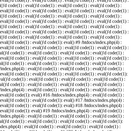
 eval()'d code(1) : eval()'d code(1) : eval()'d code(1) : eval()'d code(1) :
()'d code(1) : eval()'d code(1) : eval()'d code(1) : eval()'d code(1) :
 eval()'d code(1) : eval()'d code(1) : eval()'d code(1) : eval()'d code(1) :
()'d code(1) : eval()'d code(1) : eval()'d code(1) : eval()'d code(1) :
 eval()'d code(1) : eval()'d code(1) : eval()'d code(1) : eval()'d code(1) :
()'d code(1) : eval()'d code(1) : eval()'d code(1) : eval()'d code(1) :
 eval()'d code(1) : eval()'d code(1) : eval()'d code(1) : eval()'d code(1) :
()'d code(1) : eval()'d code(1) : eval()'d code(1) : eval()'d code(1) :
: eval()'d code(1) : eval()'d code(1): eval() #9 /htdocs/index.php(4) :
 eval()'d code(1) : eval()'d code(1) : eval()'d code(1) : eval()'d code(1) :
l()'d code(1) : eval()'d code(1) : eval()'d code(1) : eval()'d code(1) :
 eval()'d code(1) : eval()'d code(1) : eval()'d code(1) : eval()'d code(1) :
l()'d code(1) : eval()'d code(1) : eval()'d code(1) : eval()'d code(1) :
/index.php(4) : eval()'d code(1) : eval()'d code(1) : eval()'d code(1) :
 eval()'d code(1) : eval()'d code(1) : eval()'d code(1) : eval()'d code(1):
al()'d code(1) : eval()'d code(1) : eval()'d code(1) : eval()'d code(1) :
l()'d code(1) : eval()'d code(1) : eval()'d code(1) : eval()'d code(1) :
/index.php(4) : eval()'d code(1) : eval()'d code(1) : eval()'d code(1) :
: eval()'d code(1): eval() #16 /htdocs/index.php(4) : eval()'d code(1) :
: eval()'d code(1) : eval()'d code(1): eval() #17 /htdocs/index.php(4) :
: eval()'d code(1) : eval()'d code(1): eval() #18 /htdocs/index.php(4) :
: eval()'d code(1): eval() #19 /htdocs/index.php(4) : eval()'d code(1) :
/index.php(4) : eval()'d code(1) : eval()'d code(1) : eval()'d code(1) :
l()'d code(1) : eval()'d code(1) : eval()'d code(1) : eval()'d code(1):
ndex.php(4) : eval()'d code(1) : eval()'d code(1) : eval()'d code(1) :