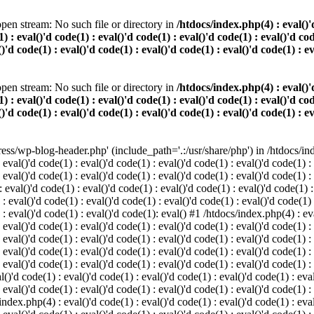
pen stream: No such file or directory in
/htdocs/index.php(4) : eval()'d
) : eval()'d code(1) : eval()'d code(1) : eval()'d code(1) : eval()'d cod
()'d code(1) : eval()'d code(1) : eval()'d code(1) : eval()'d code(1) : e
pen stream: No such file or directory in
/htdocs/index.php(4) : eval()'d
) : eval()'d code(1) : eval()'d code(1) : eval()'d code(1) : eval()'d cod
()'d code(1) : eval()'d code(1) : eval()'d code(1) : eval()'d code(1) : e
s/wp-blog-header.php' (include_path='.:/usr/share/php') in /htdocs/index
 eval()'d code(1) : eval()'d code(1) : eval()'d code(1) : eval()'d code(1) :
 eval()'d code(1) : eval()'d code(1) : eval()'d code(1) : eval()'d code(1) :
eval()'d code(1) : eval()'d code(1) : eval()'d code(1) : eval()'d code(1) :
 : eval()'d code(1) : eval()'d code(1) : eval()'d code(1) : eval()'d code(1)
) : eval()'d code(1) : eval()'d code(1): eval() #1 /htdocs/index.php(4) : ev
 eval()'d code(1) : eval()'d code(1) : eval()'d code(1) : eval()'d code(1) :
: eval()'d code(1) : eval()'d code(1) : eval()'d code(1) : eval()'d code(1) 
 eval()'d code(1) : eval()'d code(1) : eval()'d code(1) : eval()'d code(1) :
 eval()'d code(1) : eval()'d code(1) : eval()'d code(1) : eval()'d code(1) :
()'d code(1) : eval()'d code(1) : eval()'d code(1) : eval()'d code(1) : eval
 eval()'d code(1) : eval()'d code(1) : eval()'d code(1) : eval()'d code(1) :
index.php(4) : eval()'d code(1) : eval()'d code(1) : eval()'d code(1) : eval