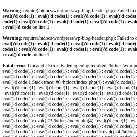
Warning
: require(/htdocs/wordpress/wp-blog-header.php): Failed to o
eval()'d code(1) : eval()'d code(1) : eval()'d code(1) : eval()'d code(1
code(1) : eval()'d code(1) : eval()'d code(1) : eval()'d code(1) : eval
: eval()'d code
on line
1
Warning
: require(/htdocs/wordpress/wp-blog-header.php): Failed to o
eval()'d code(1) : eval()'d code(1) : eval()'d code(1) : eval()'d code(1
code(1) : eval()'d code(1) : eval()'d code(1) : eval()'d code(1) : eval
: eval()'d code
on line
1
Fatal error
: Uncaught Error: Failed opening required '/htdocs/wordpres
eval()'d code(1) : eval()'d code(1) : eval()'d code(1) : eval()'d code(1) :
eval()'d code(1) : eval()'d code(1) : eval()'d code(1) : eval()'d code(1) :
eval()'d code:1 Stack trace: #0 /htdocs/index.php(4) : eval()'d code(1) : 
: eval()'d code(1) : eval()'d code(1) : eval()'d code(1) : eval()'d code(1)
: eval()'d code(1) : eval()'d code(1) : eval()'d code(1) : eval()'d code(1
eval()'d code(1) : eval()'d code(1) : eval()'d code(1) : eval()'d code(1) :
eval()'d code(1) : eval()'d code(1) : eval()'d code(1) : eval()'d code(1) 
eval()'d code(1) : eval()'d code(1) : eval()'d code(1) : eval()'d code(1) :
eval()'d code(1) : eval()'d code(1) : eval()'d code(1) : eval()'d code(1) :
eval()'d code(1): eval() #3 /htdocs/index.php(4) : eval()'d code(1) : eval
eval()'d code(1) : eval()'d code(1) : eval()'d code(1) : eval()'d code(1) :
eval()'d code(1) : eval()'d code(1) : eval()'d code(1): eval() #4 /htdocs/