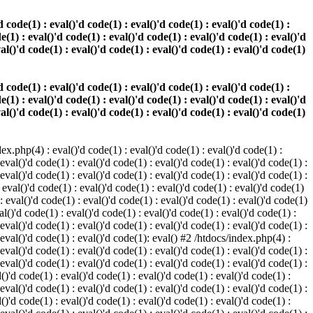
 code(1) : eval()'d code(1) : eval()'d code(1) : eval()'d code(1) :
e(1) : eval()'d code(1) : eval()'d code(1) : eval()'d code(1) : eval()'d
val()'d code(1) : eval()'d code(1) : eval()'d code(1) : eval()'d code(1)
 code(1) : eval()'d code(1) : eval()'d code(1) : eval()'d code(1) :
e(1) : eval()'d code(1) : eval()'d code(1) : eval()'d code(1) : eval()'d
val()'d code(1) : eval()'d code(1) : eval()'d code(1) : eval()'d code(1)
.php(4) : eval()'d code(1) : eval()'d code(1) : eval()'d code(1) :
 eval()'d code(1) : eval()'d code(1) : eval()'d code(1) : eval()'d code(1) :
 eval()'d code(1) : eval()'d code(1) : eval()'d code(1) : eval()'d code(1) :
 eval()'d code(1) : eval()'d code(1) : eval()'d code(1) : eval()'d code(1)
 : eval()'d code(1) : eval()'d code(1) : eval()'d code(1) : eval()'d code(1)
al()'d code(1) : eval()'d code(1) : eval()'d code(1) : eval()'d code(1) :
 eval()'d code(1) : eval()'d code(1) : eval()'d code(1) : eval()'d code(1) :
: eval()'d code(1) : eval()'d code(1): eval() #2 /htdocs/index.php(4) :
 eval()'d code(1) : eval()'d code(1) : eval()'d code(1) : eval()'d code(1) :
 eval()'d code(1) : eval()'d code(1) : eval()'d code(1) : eval()'d code(1) :
()'d code(1) : eval()'d code(1) : eval()'d code(1) : eval()'d code(1) :
 eval()'d code(1) : eval()'d code(1) : eval()'d code(1) : eval()'d code(1) :
()'d code(1) : eval()'d code(1) : eval()'d code(1) : eval()'d code(1) :