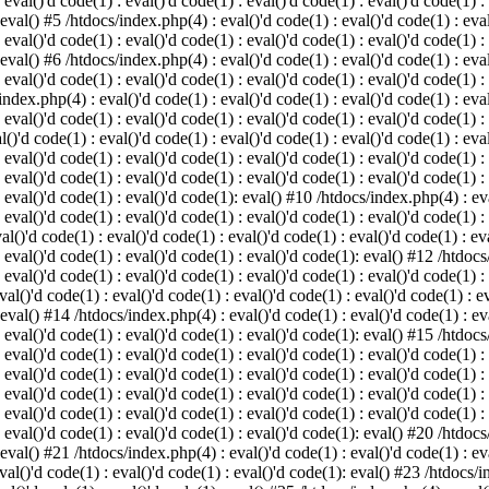
 eval()'d code(1) : eval()'d code(1) : eval()'d code(1) : eval()'d code(1) :
 eval() #5 /htdocs/index.php(4) : eval()'d code(1) : eval()'d code(1) : eval
 eval()'d code(1) : eval()'d code(1) : eval()'d code(1) : eval()'d code(1) :
 eval() #6 /htdocs/index.php(4) : eval()'d code(1) : eval()'d code(1) : eval
 eval()'d code(1) : eval()'d code(1) : eval()'d code(1) : eval()'d code(1) :
index.php(4) : eval()'d code(1) : eval()'d code(1) : eval()'d code(1) : eval
 eval()'d code(1) : eval()'d code(1) : eval()'d code(1) : eval()'d code(1) :
()'d code(1) : eval()'d code(1) : eval()'d code(1) : eval()'d code(1) : eval
: eval()'d code(1) : eval()'d code(1) : eval()'d code(1) : eval()'d code(1) 
 eval()'d code(1) : eval()'d code(1) : eval()'d code(1) : eval()'d code(1) :
: eval()'d code(1) : eval()'d code(1): eval() #10 /htdocs/index.php(4) : eva
 eval()'d code(1) : eval()'d code(1) : eval()'d code(1) : eval()'d code(1) :
l()'d code(1) : eval()'d code(1) : eval()'d code(1) : eval()'d code(1) : eva
: eval()'d code(1) : eval()'d code(1) : eval()'d code(1): eval() #12 /htdocs
 eval()'d code(1) : eval()'d code(1) : eval()'d code(1) : eval()'d code(1) :
al()'d code(1) : eval()'d code(1) : eval()'d code(1) : eval()'d code(1) : ev
 eval() #14 /htdocs/index.php(4) : eval()'d code(1) : eval()'d code(1) : eva
: eval()'d code(1) : eval()'d code(1) : eval()'d code(1): eval() #15 /htdocs
: eval()'d code(1) : eval()'d code(1) : eval()'d code(1) : eval()'d code(1) 
: eval()'d code(1) : eval()'d code(1) : eval()'d code(1) : eval()'d code(1) 
: eval()'d code(1) : eval()'d code(1) : eval()'d code(1) : eval()'d code(1) 
: eval()'d code(1) : eval()'d code(1) : eval()'d code(1) : eval()'d code(1) 
: eval()'d code(1) : eval()'d code(1) : eval()'d code(1): eval() #20 /htdocs
 eval() #21 /htdocs/index.php(4) : eval()'d code(1) : eval()'d code(1) : eva
val()'d code(1) : eval()'d code(1) : eval()'d code(1): eval() #23 /htdocs/i