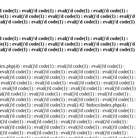
 code(1) : eval()'d code(1) : eval()'d code(1) : eval()'d code(1) :
e(1) : eval()'d code(1) : eval()'d code(1) : eval()'d code(1) : eval()'d
val()'d code(1) : eval()'d code(1) : eval()'d code(1) : eval()'d code(1)
 code(1) : eval()'d code(1) : eval()'d code(1) : eval()'d code(1) :
e(1) : eval()'d code(1) : eval()'d code(1) : eval()'d code(1) : eval()'d
val()'d code(1) : eval()'d code(1) : eval()'d code(1) : eval()'d code(1)
.php(4) : eval()'d code(1) : eval()'d code(1) : eval()'d code(1) :
 eval()'d code(1) : eval()'d code(1) : eval()'d code(1) : eval()'d code(1) :
 eval()'d code(1) : eval()'d code(1) : eval()'d code(1) : eval()'d code(1) :
 eval()'d code(1) : eval()'d code(1) : eval()'d code(1) : eval()'d code(1)
 : eval()'d code(1) : eval()'d code(1) : eval()'d code(1) : eval()'d code(1)
al()'d code(1) : eval()'d code(1) : eval()'d code(1) : eval()'d code(1) :
 eval()'d code(1) : eval()'d code(1) : eval()'d code(1) : eval()'d code(1) :
: eval()'d code(1) : eval()'d code(1): eval() #2 /htdocs/index.php(4) :
 eval()'d code(1) : eval()'d code(1) : eval()'d code(1) : eval()'d code(1) :
 eval()'d code(1) : eval()'d code(1) : eval()'d code(1) : eval()'d code(1) :
()'d code(1) : eval()'d code(1) : eval()'d code(1) : eval()'d code(1) :
 eval()'d code(1) : eval()'d code(1) : eval()'d code(1) : eval()'d code(1) :
()'d code(1) : eval()'d code(1) : eval()'d code(1) : eval()'d code(1) :