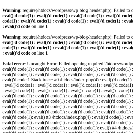
Warning
: require(/htdocs/wordpress/wp-blog-header.php): Failed to o
eval()'d code(1) : eval()'d code(1) : eval()'d code(1) : eval()'d code(1
code(1) : eval()'d code(1) : eval()'d code(1) : eval()'d code(1) : eval
: eval()'d code
on line
1
Warning
: require(/htdocs/wordpress/wp-blog-header.php): Failed to o
eval()'d code(1) : eval()'d code(1) : eval()'d code(1) : eval()'d code(1
code(1) : eval()'d code(1) : eval()'d code(1) : eval()'d code(1) : eval
: eval()'d code
on line
1
Fatal error
: Uncaught Error: Failed opening required '/htdocs/wordpres
eval()'d code(1) : eval()'d code(1) : eval()'d code(1) : eval()'d code(1) :
eval()'d code(1) : eval()'d code(1) : eval()'d code(1) : eval()'d code(1) :
eval()'d code:1 Stack trace: #0 /htdocs/index.php(4) : eval()'d code(1) : 
: eval()'d code(1) : eval()'d code(1) : eval()'d code(1) : eval()'d code(1)
: eval()'d code(1) : eval()'d code(1) : eval()'d code(1) : eval()'d code(1
eval()'d code(1) : eval()'d code(1) : eval()'d code(1) : eval()'d code(1) :
eval()'d code(1) : eval()'d code(1) : eval()'d code(1) : eval()'d code(1) 
eval()'d code(1) : eval()'d code(1) : eval()'d code(1) : eval()'d code(1) :
eval()'d code(1) : eval()'d code(1) : eval()'d code(1) : eval()'d code(1) :
eval()'d code(1): eval() #3 /htdocs/index.php(4) : eval()'d code(1) : eval
eval()'d code(1) : eval()'d code(1) : eval()'d code(1) : eval()'d code(1) :
eval()'d code(1) : eval()'d code(1) : eval()'d code(1): eval() #4 /htdocs/