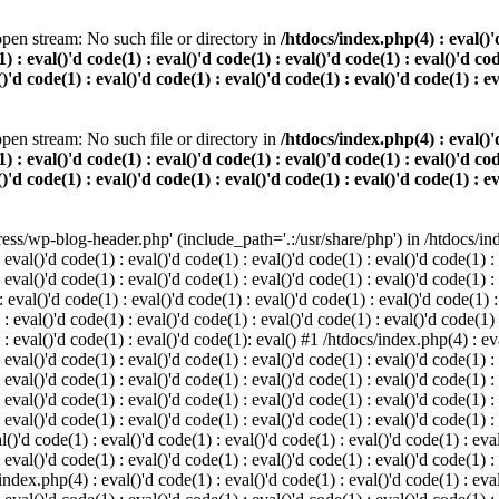
pen stream: No such file or directory in
/htdocs/index.php(4) : eval()'d
) : eval()'d code(1) : eval()'d code(1) : eval()'d code(1) : eval()'d cod
()'d code(1) : eval()'d code(1) : eval()'d code(1) : eval()'d code(1) : e
pen stream: No such file or directory in
/htdocs/index.php(4) : eval()'d
) : eval()'d code(1) : eval()'d code(1) : eval()'d code(1) : eval()'d cod
()'d code(1) : eval()'d code(1) : eval()'d code(1) : eval()'d code(1) : e
s/wp-blog-header.php' (include_path='.:/usr/share/php') in /htdocs/index
 eval()'d code(1) : eval()'d code(1) : eval()'d code(1) : eval()'d code(1) :
 eval()'d code(1) : eval()'d code(1) : eval()'d code(1) : eval()'d code(1) :
eval()'d code(1) : eval()'d code(1) : eval()'d code(1) : eval()'d code(1) :
 : eval()'d code(1) : eval()'d code(1) : eval()'d code(1) : eval()'d code(1)
) : eval()'d code(1) : eval()'d code(1): eval() #1 /htdocs/index.php(4) : ev
 eval()'d code(1) : eval()'d code(1) : eval()'d code(1) : eval()'d code(1) :
: eval()'d code(1) : eval()'d code(1) : eval()'d code(1) : eval()'d code(1) 
 eval()'d code(1) : eval()'d code(1) : eval()'d code(1) : eval()'d code(1) :
 eval()'d code(1) : eval()'d code(1) : eval()'d code(1) : eval()'d code(1) :
()'d code(1) : eval()'d code(1) : eval()'d code(1) : eval()'d code(1) : eval
 eval()'d code(1) : eval()'d code(1) : eval()'d code(1) : eval()'d code(1) :
index.php(4) : eval()'d code(1) : eval()'d code(1) : eval()'d code(1) : eval