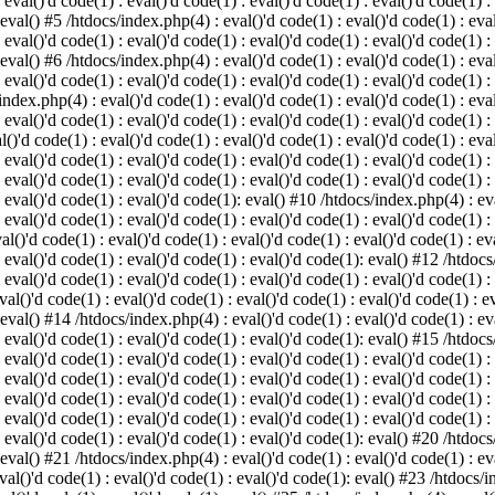
 eval()'d code(1) : eval()'d code(1) : eval()'d code(1) : eval()'d code(1) :
 eval() #5 /htdocs/index.php(4) : eval()'d code(1) : eval()'d code(1) : eval
 eval()'d code(1) : eval()'d code(1) : eval()'d code(1) : eval()'d code(1) :
 eval() #6 /htdocs/index.php(4) : eval()'d code(1) : eval()'d code(1) : eval
 eval()'d code(1) : eval()'d code(1) : eval()'d code(1) : eval()'d code(1) :
index.php(4) : eval()'d code(1) : eval()'d code(1) : eval()'d code(1) : eval
 eval()'d code(1) : eval()'d code(1) : eval()'d code(1) : eval()'d code(1) :
()'d code(1) : eval()'d code(1) : eval()'d code(1) : eval()'d code(1) : eval
: eval()'d code(1) : eval()'d code(1) : eval()'d code(1) : eval()'d code(1) 
 eval()'d code(1) : eval()'d code(1) : eval()'d code(1) : eval()'d code(1) :
: eval()'d code(1) : eval()'d code(1): eval() #10 /htdocs/index.php(4) : eva
 eval()'d code(1) : eval()'d code(1) : eval()'d code(1) : eval()'d code(1) :
l()'d code(1) : eval()'d code(1) : eval()'d code(1) : eval()'d code(1) : eva
: eval()'d code(1) : eval()'d code(1) : eval()'d code(1): eval() #12 /htdocs
 eval()'d code(1) : eval()'d code(1) : eval()'d code(1) : eval()'d code(1) :
al()'d code(1) : eval()'d code(1) : eval()'d code(1) : eval()'d code(1) : ev
 eval() #14 /htdocs/index.php(4) : eval()'d code(1) : eval()'d code(1) : eva
: eval()'d code(1) : eval()'d code(1) : eval()'d code(1): eval() #15 /htdocs
: eval()'d code(1) : eval()'d code(1) : eval()'d code(1) : eval()'d code(1) 
: eval()'d code(1) : eval()'d code(1) : eval()'d code(1) : eval()'d code(1) 
: eval()'d code(1) : eval()'d code(1) : eval()'d code(1) : eval()'d code(1) 
: eval()'d code(1) : eval()'d code(1) : eval()'d code(1) : eval()'d code(1) 
: eval()'d code(1) : eval()'d code(1) : eval()'d code(1): eval() #20 /htdocs
 eval() #21 /htdocs/index.php(4) : eval()'d code(1) : eval()'d code(1) : eva
val()'d code(1) : eval()'d code(1) : eval()'d code(1): eval() #23 /htdocs/i