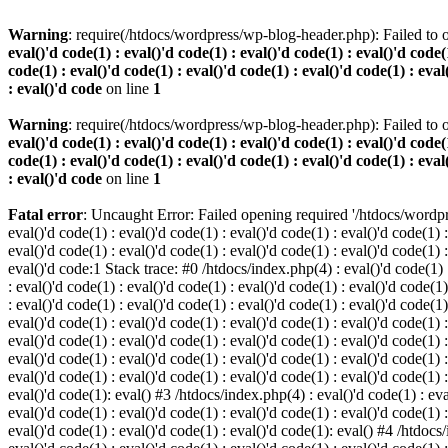
Warning
: require(/htdocs/wordpress/wp-blog-header.php): Failed to o
eval()'d code(1) : eval()'d code(1) : eval()'d code(1) : eval()'d code(1
code(1) : eval()'d code(1) : eval()'d code(1) : eval()'d code(1) : eval
: eval()'d code
on line
1
Warning
: require(/htdocs/wordpress/wp-blog-header.php): Failed to o
eval()'d code(1) : eval()'d code(1) : eval()'d code(1) : eval()'d code(1
code(1) : eval()'d code(1) : eval()'d code(1) : eval()'d code(1) : eval
: eval()'d code
on line
1
Fatal error
: Uncaught Error: Failed opening required '/htdocs/wordpres
eval()'d code(1) : eval()'d code(1) : eval()'d code(1) : eval()'d code(1) :
eval()'d code(1) : eval()'d code(1) : eval()'d code(1) : eval()'d code(1) :
eval()'d code:1 Stack trace: #0 /htdocs/index.php(4) : eval()'d code(1) : 
: eval()'d code(1) : eval()'d code(1) : eval()'d code(1) : eval()'d code(1)
: eval()'d code(1) : eval()'d code(1) : eval()'d code(1) : eval()'d code(1
eval()'d code(1) : eval()'d code(1) : eval()'d code(1) : eval()'d code(1) :
eval()'d code(1) : eval()'d code(1) : eval()'d code(1) : eval()'d code(1) 
eval()'d code(1) : eval()'d code(1) : eval()'d code(1) : eval()'d code(1) :
eval()'d code(1) : eval()'d code(1) : eval()'d code(1) : eval()'d code(1) :
eval()'d code(1): eval() #3 /htdocs/index.php(4) : eval()'d code(1) : eval
eval()'d code(1) : eval()'d code(1) : eval()'d code(1) : eval()'d code(1) :
eval()'d code(1) : eval()'d code(1) : eval()'d code(1): eval() #4 /htdocs/