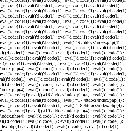
 eval()'d code(1) : eval()'d code(1) : eval()'d code(1) : eval()'d code(1) :
()'d code(1) : eval()'d code(1) : eval()'d code(1) : eval()'d code(1) :
 eval()'d code(1) : eval()'d code(1) : eval()'d code(1) : eval()'d code(1) :
()'d code(1) : eval()'d code(1) : eval()'d code(1) : eval()'d code(1) :
 eval()'d code(1) : eval()'d code(1) : eval()'d code(1) : eval()'d code(1) :
()'d code(1) : eval()'d code(1) : eval()'d code(1) : eval()'d code(1) :
 eval()'d code(1) : eval()'d code(1) : eval()'d code(1) : eval()'d code(1) :
()'d code(1) : eval()'d code(1) : eval()'d code(1) : eval()'d code(1) :
: eval()'d code(1) : eval()'d code(1): eval() #9 /htdocs/index.php(4) :
 eval()'d code(1) : eval()'d code(1) : eval()'d code(1) : eval()'d code(1) :
l()'d code(1) : eval()'d code(1) : eval()'d code(1) : eval()'d code(1) :
 eval()'d code(1) : eval()'d code(1) : eval()'d code(1) : eval()'d code(1) :
l()'d code(1) : eval()'d code(1) : eval()'d code(1) : eval()'d code(1) :
/index.php(4) : eval()'d code(1) : eval()'d code(1) : eval()'d code(1) :
 eval()'d code(1) : eval()'d code(1) : eval()'d code(1) : eval()'d code(1):
al()'d code(1) : eval()'d code(1) : eval()'d code(1) : eval()'d code(1) :
l()'d code(1) : eval()'d code(1) : eval()'d code(1) : eval()'d code(1) :
/index.php(4) : eval()'d code(1) : eval()'d code(1) : eval()'d code(1) :
: eval()'d code(1): eval() #16 /htdocs/index.php(4) : eval()'d code(1) :
: eval()'d code(1) : eval()'d code(1): eval() #17 /htdocs/index.php(4) :
: eval()'d code(1) : eval()'d code(1): eval() #18 /htdocs/index.php(4) :
: eval()'d code(1): eval() #19 /htdocs/index.php(4) : eval()'d code(1) :
/index.php(4) : eval()'d code(1) : eval()'d code(1) : eval()'d code(1) :
l()'d code(1) : eval()'d code(1) : eval()'d code(1) : eval()'d code(1):
ndex.php(4) : eval()'d code(1) : eval()'d code(1) : eval()'d code(1) :