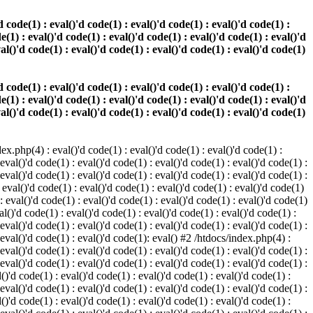
 code(1) : eval()'d code(1) : eval()'d code(1) : eval()'d code(1) :
e(1) : eval()'d code(1) : eval()'d code(1) : eval()'d code(1) : eval()'d
val()'d code(1) : eval()'d code(1) : eval()'d code(1) : eval()'d code(1)
 code(1) : eval()'d code(1) : eval()'d code(1) : eval()'d code(1) :
e(1) : eval()'d code(1) : eval()'d code(1) : eval()'d code(1) : eval()'d
val()'d code(1) : eval()'d code(1) : eval()'d code(1) : eval()'d code(1)
.php(4) : eval()'d code(1) : eval()'d code(1) : eval()'d code(1) :
 eval()'d code(1) : eval()'d code(1) : eval()'d code(1) : eval()'d code(1) :
 eval()'d code(1) : eval()'d code(1) : eval()'d code(1) : eval()'d code(1) :
 eval()'d code(1) : eval()'d code(1) : eval()'d code(1) : eval()'d code(1)
 : eval()'d code(1) : eval()'d code(1) : eval()'d code(1) : eval()'d code(1)
al()'d code(1) : eval()'d code(1) : eval()'d code(1) : eval()'d code(1) :
 eval()'d code(1) : eval()'d code(1) : eval()'d code(1) : eval()'d code(1) :
: eval()'d code(1) : eval()'d code(1): eval() #2 /htdocs/index.php(4) :
 eval()'d code(1) : eval()'d code(1) : eval()'d code(1) : eval()'d code(1) :
 eval()'d code(1) : eval()'d code(1) : eval()'d code(1) : eval()'d code(1) :
()'d code(1) : eval()'d code(1) : eval()'d code(1) : eval()'d code(1) :
 eval()'d code(1) : eval()'d code(1) : eval()'d code(1) : eval()'d code(1) :
()'d code(1) : eval()'d code(1) : eval()'d code(1) : eval()'d code(1) :