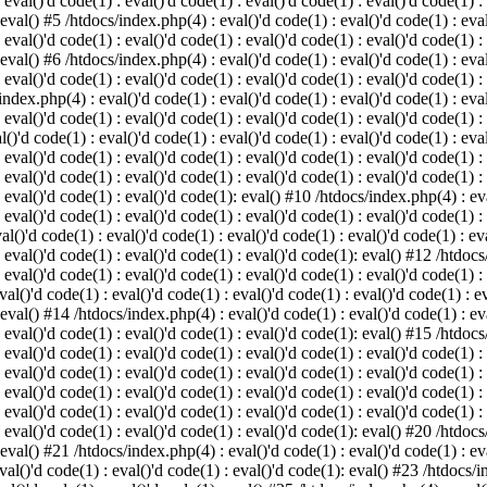
 eval()'d code(1) : eval()'d code(1) : eval()'d code(1) : eval()'d code(1) :
 eval() #5 /htdocs/index.php(4) : eval()'d code(1) : eval()'d code(1) : eval
 eval()'d code(1) : eval()'d code(1) : eval()'d code(1) : eval()'d code(1) :
 eval() #6 /htdocs/index.php(4) : eval()'d code(1) : eval()'d code(1) : eval
 eval()'d code(1) : eval()'d code(1) : eval()'d code(1) : eval()'d code(1) :
index.php(4) : eval()'d code(1) : eval()'d code(1) : eval()'d code(1) : eval
 eval()'d code(1) : eval()'d code(1) : eval()'d code(1) : eval()'d code(1) :
()'d code(1) : eval()'d code(1) : eval()'d code(1) : eval()'d code(1) : eval
: eval()'d code(1) : eval()'d code(1) : eval()'d code(1) : eval()'d code(1) 
 eval()'d code(1) : eval()'d code(1) : eval()'d code(1) : eval()'d code(1) :
: eval()'d code(1) : eval()'d code(1): eval() #10 /htdocs/index.php(4) : eva
 eval()'d code(1) : eval()'d code(1) : eval()'d code(1) : eval()'d code(1) :
l()'d code(1) : eval()'d code(1) : eval()'d code(1) : eval()'d code(1) : eva
: eval()'d code(1) : eval()'d code(1) : eval()'d code(1): eval() #12 /htdocs
 eval()'d code(1) : eval()'d code(1) : eval()'d code(1) : eval()'d code(1) :
al()'d code(1) : eval()'d code(1) : eval()'d code(1) : eval()'d code(1) : ev
 eval() #14 /htdocs/index.php(4) : eval()'d code(1) : eval()'d code(1) : eva
: eval()'d code(1) : eval()'d code(1) : eval()'d code(1): eval() #15 /htdocs
: eval()'d code(1) : eval()'d code(1) : eval()'d code(1) : eval()'d code(1) 
: eval()'d code(1) : eval()'d code(1) : eval()'d code(1) : eval()'d code(1) 
: eval()'d code(1) : eval()'d code(1) : eval()'d code(1) : eval()'d code(1) 
: eval()'d code(1) : eval()'d code(1) : eval()'d code(1) : eval()'d code(1) 
: eval()'d code(1) : eval()'d code(1) : eval()'d code(1): eval() #20 /htdocs
 eval() #21 /htdocs/index.php(4) : eval()'d code(1) : eval()'d code(1) : eva
val()'d code(1) : eval()'d code(1) : eval()'d code(1): eval() #23 /htdocs/i