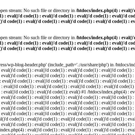
pen stream: No such file or directory in
/htdocs/index.php(4) : eval()'d
) : eval()'d code(1) : eval()'d code(1) : eval()'d code(1) : eval()'d cod
()'d code(1) : eval()'d code(1) : eval()'d code(1) : eval()'d code(1) : e
pen stream: No such file or directory in
/htdocs/index.php(4) : eval()'d
) : eval()'d code(1) : eval()'d code(1) : eval()'d code(1) : eval()'d cod
()'d code(1) : eval()'d code(1) : eval()'d code(1) : eval()'d code(1) : e
s/wp-blog-header.php' (include_path='.:/usr/share/php') in /htdocs/index
 eval()'d code(1) : eval()'d code(1) : eval()'d code(1) : eval()'d code(1) :
 eval()'d code(1) : eval()'d code(1) : eval()'d code(1) : eval()'d code(1) :
eval()'d code(1) : eval()'d code(1) : eval()'d code(1) : eval()'d code(1) :
 : eval()'d code(1) : eval()'d code(1) : eval()'d code(1) : eval()'d code(1)
) : eval()'d code(1) : eval()'d code(1): eval() #1 /htdocs/index.php(4) : ev
 eval()'d code(1) : eval()'d code(1) : eval()'d code(1) : eval()'d code(1) :
: eval()'d code(1) : eval()'d code(1) : eval()'d code(1) : eval()'d code(1) 
 eval()'d code(1) : eval()'d code(1) : eval()'d code(1) : eval()'d code(1) :
 eval()'d code(1) : eval()'d code(1) : eval()'d code(1) : eval()'d code(1) :
()'d code(1) : eval()'d code(1) : eval()'d code(1) : eval()'d code(1) : eval
 eval()'d code(1) : eval()'d code(1) : eval()'d code(1) : eval()'d code(1) :
index.php(4) : eval()'d code(1) : eval()'d code(1) : eval()'d code(1) : eval