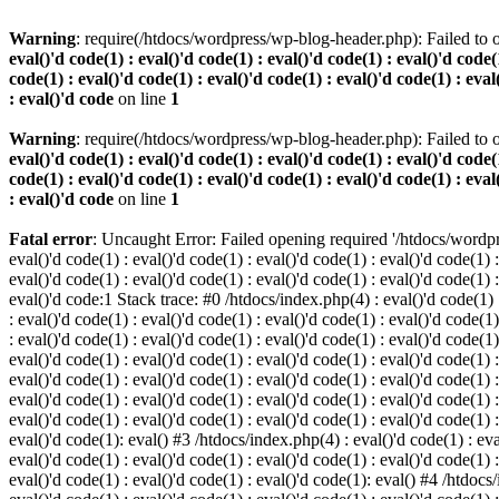
Warning
: require(/htdocs/wordpress/wp-blog-header.php): Failed to o
eval()'d code(1) : eval()'d code(1) : eval()'d code(1) : eval()'d code(1
code(1) : eval()'d code(1) : eval()'d code(1) : eval()'d code(1) : eval
: eval()'d code
on line
1
Warning
: require(/htdocs/wordpress/wp-blog-header.php): Failed to o
eval()'d code(1) : eval()'d code(1) : eval()'d code(1) : eval()'d code(1
code(1) : eval()'d code(1) : eval()'d code(1) : eval()'d code(1) : eval
: eval()'d code
on line
1
Fatal error
: Uncaught Error: Failed opening required '/htdocs/wordpres
eval()'d code(1) : eval()'d code(1) : eval()'d code(1) : eval()'d code(1) :
eval()'d code(1) : eval()'d code(1) : eval()'d code(1) : eval()'d code(1) :
eval()'d code:1 Stack trace: #0 /htdocs/index.php(4) : eval()'d code(1) : 
: eval()'d code(1) : eval()'d code(1) : eval()'d code(1) : eval()'d code(1)
: eval()'d code(1) : eval()'d code(1) : eval()'d code(1) : eval()'d code(1
eval()'d code(1) : eval()'d code(1) : eval()'d code(1) : eval()'d code(1) :
eval()'d code(1) : eval()'d code(1) : eval()'d code(1) : eval()'d code(1) 
eval()'d code(1) : eval()'d code(1) : eval()'d code(1) : eval()'d code(1) :
eval()'d code(1) : eval()'d code(1) : eval()'d code(1) : eval()'d code(1) :
eval()'d code(1): eval() #3 /htdocs/index.php(4) : eval()'d code(1) : eval
eval()'d code(1) : eval()'d code(1) : eval()'d code(1) : eval()'d code(1) :
eval()'d code(1) : eval()'d code(1) : eval()'d code(1): eval() #4 /htdocs/