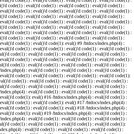
 eval()'d code(1) : eval()'d code(1) : eval()'d code(1) : eval()'d code(1) :
()'d code(1) : eval()'d code(1) : eval()'d code(1) : eval()'d code(1) :
 eval()'d code(1) : eval()'d code(1) : eval()'d code(1) : eval()'d code(1) :
()'d code(1) : eval()'d code(1) : eval()'d code(1) : eval()'d code(1) :
 eval()'d code(1) : eval()'d code(1) : eval()'d code(1) : eval()'d code(1) :
()'d code(1) : eval()'d code(1) : eval()'d code(1) : eval()'d code(1) :
 eval()'d code(1) : eval()'d code(1) : eval()'d code(1) : eval()'d code(1) :
()'d code(1) : eval()'d code(1) : eval()'d code(1) : eval()'d code(1) :
: eval()'d code(1) : eval()'d code(1): eval() #9 /htdocs/index.php(4) :
 eval()'d code(1) : eval()'d code(1) : eval()'d code(1) : eval()'d code(1) :
l()'d code(1) : eval()'d code(1) : eval()'d code(1) : eval()'d code(1) :
 eval()'d code(1) : eval()'d code(1) : eval()'d code(1) : eval()'d code(1) :
l()'d code(1) : eval()'d code(1) : eval()'d code(1) : eval()'d code(1) :
/index.php(4) : eval()'d code(1) : eval()'d code(1) : eval()'d code(1) :
 eval()'d code(1) : eval()'d code(1) : eval()'d code(1) : eval()'d code(1):
al()'d code(1) : eval()'d code(1) : eval()'d code(1) : eval()'d code(1) :
l()'d code(1) : eval()'d code(1) : eval()'d code(1) : eval()'d code(1) :
/index.php(4) : eval()'d code(1) : eval()'d code(1) : eval()'d code(1) :
: eval()'d code(1): eval() #16 /htdocs/index.php(4) : eval()'d code(1) :
: eval()'d code(1) : eval()'d code(1): eval() #17 /htdocs/index.php(4) :
: eval()'d code(1) : eval()'d code(1): eval() #18 /htdocs/index.php(4) :
: eval()'d code(1): eval() #19 /htdocs/index.php(4) : eval()'d code(1) :
/index.php(4) : eval()'d code(1) : eval()'d code(1) : eval()'d code(1) :
l()'d code(1) : eval()'d code(1) : eval()'d code(1) : eval()'d code(1):
ndex.php(4) : eval()'d code(1) : eval()'d code(1) : eval()'d code(1) :