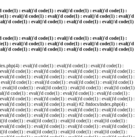
 code(1) : eval()'d code(1) : eval()'d code(1) : eval()'d code(1) :
e(1) : eval()'d code(1) : eval()'d code(1) : eval()'d code(1) : eval()'d
val()'d code(1) : eval()'d code(1) : eval()'d code(1) : eval()'d code(1)
 code(1) : eval()'d code(1) : eval()'d code(1) : eval()'d code(1) :
e(1) : eval()'d code(1) : eval()'d code(1) : eval()'d code(1) : eval()'d
val()'d code(1) : eval()'d code(1) : eval()'d code(1) : eval()'d code(1)
.php(4) : eval()'d code(1) : eval()'d code(1) : eval()'d code(1) :
 eval()'d code(1) : eval()'d code(1) : eval()'d code(1) : eval()'d code(1) :
 eval()'d code(1) : eval()'d code(1) : eval()'d code(1) : eval()'d code(1) :
 eval()'d code(1) : eval()'d code(1) : eval()'d code(1) : eval()'d code(1)
 : eval()'d code(1) : eval()'d code(1) : eval()'d code(1) : eval()'d code(1)
al()'d code(1) : eval()'d code(1) : eval()'d code(1) : eval()'d code(1) :
 eval()'d code(1) : eval()'d code(1) : eval()'d code(1) : eval()'d code(1) :
: eval()'d code(1) : eval()'d code(1): eval() #2 /htdocs/index.php(4) :
 eval()'d code(1) : eval()'d code(1) : eval()'d code(1) : eval()'d code(1) :
 eval()'d code(1) : eval()'d code(1) : eval()'d code(1) : eval()'d code(1) :
()'d code(1) : eval()'d code(1) : eval()'d code(1) : eval()'d code(1) :
 eval()'d code(1) : eval()'d code(1) : eval()'d code(1) : eval()'d code(1) :
()'d code(1) : eval()'d code(1) : eval()'d code(1) : eval()'d code(1) :