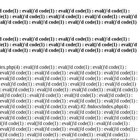
 code(1) : eval()'d code(1) : eval()'d code(1) : eval()'d code(1) :
e(1) : eval()'d code(1) : eval()'d code(1) : eval()'d code(1) : eval()'d
val()'d code(1) : eval()'d code(1) : eval()'d code(1) : eval()'d code(1)
 code(1) : eval()'d code(1) : eval()'d code(1) : eval()'d code(1) :
e(1) : eval()'d code(1) : eval()'d code(1) : eval()'d code(1) : eval()'d
val()'d code(1) : eval()'d code(1) : eval()'d code(1) : eval()'d code(1)
.php(4) : eval()'d code(1) : eval()'d code(1) : eval()'d code(1) :
 eval()'d code(1) : eval()'d code(1) : eval()'d code(1) : eval()'d code(1) :
 eval()'d code(1) : eval()'d code(1) : eval()'d code(1) : eval()'d code(1) :
 eval()'d code(1) : eval()'d code(1) : eval()'d code(1) : eval()'d code(1)
 : eval()'d code(1) : eval()'d code(1) : eval()'d code(1) : eval()'d code(1)
al()'d code(1) : eval()'d code(1) : eval()'d code(1) : eval()'d code(1) :
 eval()'d code(1) : eval()'d code(1) : eval()'d code(1) : eval()'d code(1) :
: eval()'d code(1) : eval()'d code(1): eval() #2 /htdocs/index.php(4) :
 eval()'d code(1) : eval()'d code(1) : eval()'d code(1) : eval()'d code(1) :
 eval()'d code(1) : eval()'d code(1) : eval()'d code(1) : eval()'d code(1) :
()'d code(1) : eval()'d code(1) : eval()'d code(1) : eval()'d code(1) :
 eval()'d code(1) : eval()'d code(1) : eval()'d code(1) : eval()'d code(1) :
()'d code(1) : eval()'d code(1) : eval()'d code(1) : eval()'d code(1) :