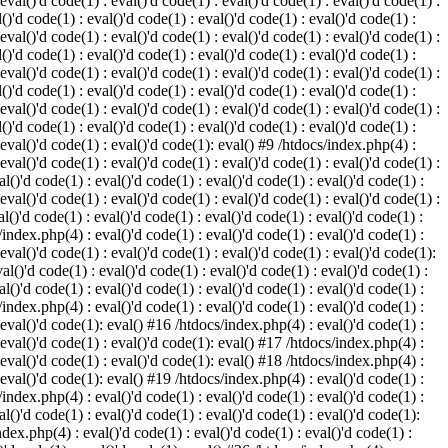
 eval()'d code(1) : eval()'d code(1) : eval()'d code(1) : eval()'d code(1) :
()'d code(1) : eval()'d code(1) : eval()'d code(1) : eval()'d code(1) :
 eval()'d code(1) : eval()'d code(1) : eval()'d code(1) : eval()'d code(1) :
()'d code(1) : eval()'d code(1) : eval()'d code(1) : eval()'d code(1) :
 eval()'d code(1) : eval()'d code(1) : eval()'d code(1) : eval()'d code(1) :
()'d code(1) : eval()'d code(1) : eval()'d code(1) : eval()'d code(1) :
 eval()'d code(1) : eval()'d code(1) : eval()'d code(1) : eval()'d code(1) :
()'d code(1) : eval()'d code(1) : eval()'d code(1) : eval()'d code(1) :
: eval()'d code(1) : eval()'d code(1): eval() #9 /htdocs/index.php(4) :
 eval()'d code(1) : eval()'d code(1) : eval()'d code(1) : eval()'d code(1) :
l()'d code(1) : eval()'d code(1) : eval()'d code(1) : eval()'d code(1) :
 eval()'d code(1) : eval()'d code(1) : eval()'d code(1) : eval()'d code(1) :
l()'d code(1) : eval()'d code(1) : eval()'d code(1) : eval()'d code(1) :
/index.php(4) : eval()'d code(1) : eval()'d code(1) : eval()'d code(1) :
 eval()'d code(1) : eval()'d code(1) : eval()'d code(1) : eval()'d code(1):
al()'d code(1) : eval()'d code(1) : eval()'d code(1) : eval()'d code(1) :
l()'d code(1) : eval()'d code(1) : eval()'d code(1) : eval()'d code(1) :
/index.php(4) : eval()'d code(1) : eval()'d code(1) : eval()'d code(1) :
: eval()'d code(1): eval() #16 /htdocs/index.php(4) : eval()'d code(1) :
: eval()'d code(1) : eval()'d code(1): eval() #17 /htdocs/index.php(4) :
: eval()'d code(1) : eval()'d code(1): eval() #18 /htdocs/index.php(4) :
: eval()'d code(1): eval() #19 /htdocs/index.php(4) : eval()'d code(1) :
/index.php(4) : eval()'d code(1) : eval()'d code(1) : eval()'d code(1) :
l()'d code(1) : eval()'d code(1) : eval()'d code(1) : eval()'d code(1):
ndex.php(4) : eval()'d code(1) : eval()'d code(1) : eval()'d code(1) :