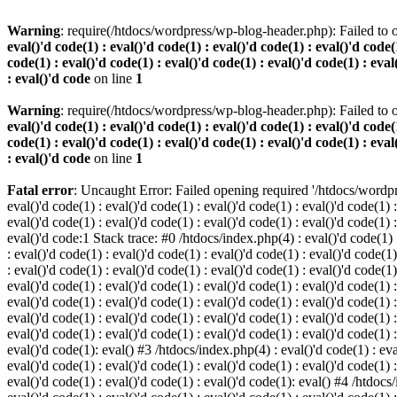
Warning
: require(/htdocs/wordpress/wp-blog-header.php): Failed to o
eval()'d code(1) : eval()'d code(1) : eval()'d code(1) : eval()'d code(1
code(1) : eval()'d code(1) : eval()'d code(1) : eval()'d code(1) : eval
: eval()'d code
on line
1
Warning
: require(/htdocs/wordpress/wp-blog-header.php): Failed to o
eval()'d code(1) : eval()'d code(1) : eval()'d code(1) : eval()'d code(1
code(1) : eval()'d code(1) : eval()'d code(1) : eval()'d code(1) : eval
: eval()'d code
on line
1
Fatal error
: Uncaught Error: Failed opening required '/htdocs/wordpres
eval()'d code(1) : eval()'d code(1) : eval()'d code(1) : eval()'d code(1) :
eval()'d code(1) : eval()'d code(1) : eval()'d code(1) : eval()'d code(1) :
eval()'d code:1 Stack trace: #0 /htdocs/index.php(4) : eval()'d code(1) : 
: eval()'d code(1) : eval()'d code(1) : eval()'d code(1) : eval()'d code(1)
: eval()'d code(1) : eval()'d code(1) : eval()'d code(1) : eval()'d code(1
eval()'d code(1) : eval()'d code(1) : eval()'d code(1) : eval()'d code(1) :
eval()'d code(1) : eval()'d code(1) : eval()'d code(1) : eval()'d code(1) 
eval()'d code(1) : eval()'d code(1) : eval()'d code(1) : eval()'d code(1) :
eval()'d code(1) : eval()'d code(1) : eval()'d code(1) : eval()'d code(1) :
eval()'d code(1): eval() #3 /htdocs/index.php(4) : eval()'d code(1) : eval
eval()'d code(1) : eval()'d code(1) : eval()'d code(1) : eval()'d code(1) :
eval()'d code(1) : eval()'d code(1) : eval()'d code(1): eval() #4 /htdocs/