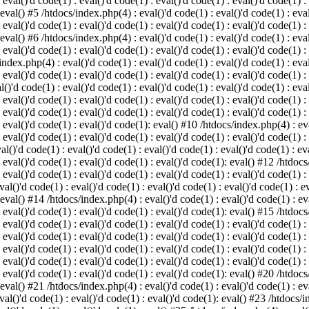
 eval()'d code(1) : eval()'d code(1) : eval()'d code(1) : eval()'d code(1) :
 eval() #5 /htdocs/index.php(4) : eval()'d code(1) : eval()'d code(1) : eval
 eval()'d code(1) : eval()'d code(1) : eval()'d code(1) : eval()'d code(1) :
 eval() #6 /htdocs/index.php(4) : eval()'d code(1) : eval()'d code(1) : eval
 eval()'d code(1) : eval()'d code(1) : eval()'d code(1) : eval()'d code(1) :
index.php(4) : eval()'d code(1) : eval()'d code(1) : eval()'d code(1) : eval
 eval()'d code(1) : eval()'d code(1) : eval()'d code(1) : eval()'d code(1) :
()'d code(1) : eval()'d code(1) : eval()'d code(1) : eval()'d code(1) : eval
: eval()'d code(1) : eval()'d code(1) : eval()'d code(1) : eval()'d code(1) 
 eval()'d code(1) : eval()'d code(1) : eval()'d code(1) : eval()'d code(1) :
: eval()'d code(1) : eval()'d code(1): eval() #10 /htdocs/index.php(4) : eva
 eval()'d code(1) : eval()'d code(1) : eval()'d code(1) : eval()'d code(1) :
l()'d code(1) : eval()'d code(1) : eval()'d code(1) : eval()'d code(1) : eva
: eval()'d code(1) : eval()'d code(1) : eval()'d code(1): eval() #12 /htdocs
 eval()'d code(1) : eval()'d code(1) : eval()'d code(1) : eval()'d code(1) :
al()'d code(1) : eval()'d code(1) : eval()'d code(1) : eval()'d code(1) : ev
 eval() #14 /htdocs/index.php(4) : eval()'d code(1) : eval()'d code(1) : eva
: eval()'d code(1) : eval()'d code(1) : eval()'d code(1): eval() #15 /htdocs
: eval()'d code(1) : eval()'d code(1) : eval()'d code(1) : eval()'d code(1) 
: eval()'d code(1) : eval()'d code(1) : eval()'d code(1) : eval()'d code(1) 
: eval()'d code(1) : eval()'d code(1) : eval()'d code(1) : eval()'d code(1) 
: eval()'d code(1) : eval()'d code(1) : eval()'d code(1) : eval()'d code(1) 
: eval()'d code(1) : eval()'d code(1) : eval()'d code(1): eval() #20 /htdocs
 eval() #21 /htdocs/index.php(4) : eval()'d code(1) : eval()'d code(1) : eva
val()'d code(1) : eval()'d code(1) : eval()'d code(1): eval() #23 /htdocs/i