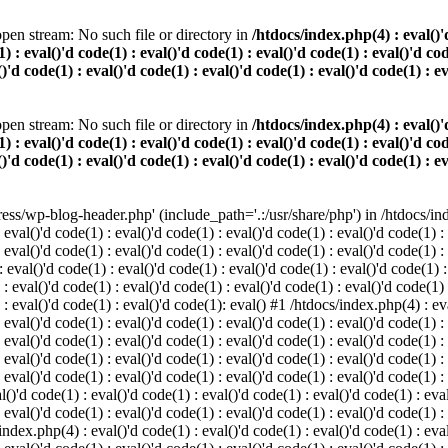
pen stream: No such file or directory in
/htdocs/index.php(4) : eval()'d
) : eval()'d code(1) : eval()'d code(1) : eval()'d code(1) : eval()'d cod
()'d code(1) : eval()'d code(1) : eval()'d code(1) : eval()'d code(1) : e
pen stream: No such file or directory in
/htdocs/index.php(4) : eval()'d
) : eval()'d code(1) : eval()'d code(1) : eval()'d code(1) : eval()'d cod
()'d code(1) : eval()'d code(1) : eval()'d code(1) : eval()'d code(1) : e
s/wp-blog-header.php' (include_path='.:/usr/share/php') in /htdocs/index
 eval()'d code(1) : eval()'d code(1) : eval()'d code(1) : eval()'d code(1) :
 eval()'d code(1) : eval()'d code(1) : eval()'d code(1) : eval()'d code(1) :
eval()'d code(1) : eval()'d code(1) : eval()'d code(1) : eval()'d code(1) :
 : eval()'d code(1) : eval()'d code(1) : eval()'d code(1) : eval()'d code(1)
) : eval()'d code(1) : eval()'d code(1): eval() #1 /htdocs/index.php(4) : ev
 eval()'d code(1) : eval()'d code(1) : eval()'d code(1) : eval()'d code(1) :
: eval()'d code(1) : eval()'d code(1) : eval()'d code(1) : eval()'d code(1) 
 eval()'d code(1) : eval()'d code(1) : eval()'d code(1) : eval()'d code(1) :
 eval()'d code(1) : eval()'d code(1) : eval()'d code(1) : eval()'d code(1) :
()'d code(1) : eval()'d code(1) : eval()'d code(1) : eval()'d code(1) : eval
 eval()'d code(1) : eval()'d code(1) : eval()'d code(1) : eval()'d code(1) :
index.php(4) : eval()'d code(1) : eval()'d code(1) : eval()'d code(1) : eval