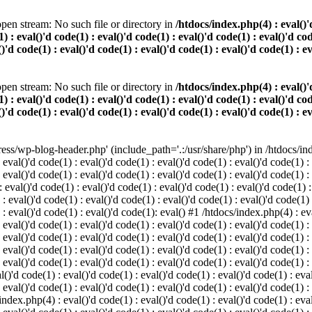
pen stream: No such file or directory in
/htdocs/index.php(4) : eval()'d
) : eval()'d code(1) : eval()'d code(1) : eval()'d code(1) : eval()'d cod
()'d code(1) : eval()'d code(1) : eval()'d code(1) : eval()'d code(1) : e
pen stream: No such file or directory in
/htdocs/index.php(4) : eval()'d
) : eval()'d code(1) : eval()'d code(1) : eval()'d code(1) : eval()'d cod
()'d code(1) : eval()'d code(1) : eval()'d code(1) : eval()'d code(1) : e
s/wp-blog-header.php' (include_path='.:/usr/share/php') in /htdocs/index
 eval()'d code(1) : eval()'d code(1) : eval()'d code(1) : eval()'d code(1) :
 eval()'d code(1) : eval()'d code(1) : eval()'d code(1) : eval()'d code(1) :
eval()'d code(1) : eval()'d code(1) : eval()'d code(1) : eval()'d code(1) :
 : eval()'d code(1) : eval()'d code(1) : eval()'d code(1) : eval()'d code(1)
) : eval()'d code(1) : eval()'d code(1): eval() #1 /htdocs/index.php(4) : ev
 eval()'d code(1) : eval()'d code(1) : eval()'d code(1) : eval()'d code(1) :
: eval()'d code(1) : eval()'d code(1) : eval()'d code(1) : eval()'d code(1) 
 eval()'d code(1) : eval()'d code(1) : eval()'d code(1) : eval()'d code(1) :
 eval()'d code(1) : eval()'d code(1) : eval()'d code(1) : eval()'d code(1) :
()'d code(1) : eval()'d code(1) : eval()'d code(1) : eval()'d code(1) : eval
 eval()'d code(1) : eval()'d code(1) : eval()'d code(1) : eval()'d code(1) :
index.php(4) : eval()'d code(1) : eval()'d code(1) : eval()'d code(1) : eval