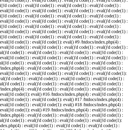
 eval()'d code(1) : eval()'d code(1) : eval()'d code(1) : eval()'d code(1) :
()'d code(1) : eval()'d code(1) : eval()'d code(1) : eval()'d code(1) :
 eval()'d code(1) : eval()'d code(1) : eval()'d code(1) : eval()'d code(1) :
()'d code(1) : eval()'d code(1) : eval()'d code(1) : eval()'d code(1) :
 eval()'d code(1) : eval()'d code(1) : eval()'d code(1) : eval()'d code(1) :
()'d code(1) : eval()'d code(1) : eval()'d code(1) : eval()'d code(1) :
 eval()'d code(1) : eval()'d code(1) : eval()'d code(1) : eval()'d code(1) :
()'d code(1) : eval()'d code(1) : eval()'d code(1) : eval()'d code(1) :
: eval()'d code(1) : eval()'d code(1): eval() #9 /htdocs/index.php(4) :
 eval()'d code(1) : eval()'d code(1) : eval()'d code(1) : eval()'d code(1) :
l()'d code(1) : eval()'d code(1) : eval()'d code(1) : eval()'d code(1) :
 eval()'d code(1) : eval()'d code(1) : eval()'d code(1) : eval()'d code(1) :
l()'d code(1) : eval()'d code(1) : eval()'d code(1) : eval()'d code(1) :
/index.php(4) : eval()'d code(1) : eval()'d code(1) : eval()'d code(1) :
 eval()'d code(1) : eval()'d code(1) : eval()'d code(1) : eval()'d code(1):
al()'d code(1) : eval()'d code(1) : eval()'d code(1) : eval()'d code(1) :
l()'d code(1) : eval()'d code(1) : eval()'d code(1) : eval()'d code(1) :
/index.php(4) : eval()'d code(1) : eval()'d code(1) : eval()'d code(1) :
: eval()'d code(1): eval() #16 /htdocs/index.php(4) : eval()'d code(1) :
: eval()'d code(1) : eval()'d code(1): eval() #17 /htdocs/index.php(4) :
: eval()'d code(1) : eval()'d code(1): eval() #18 /htdocs/index.php(4) :
: eval()'d code(1): eval() #19 /htdocs/index.php(4) : eval()'d code(1) :
/index.php(4) : eval()'d code(1) : eval()'d code(1) : eval()'d code(1) :
l()'d code(1) : eval()'d code(1) : eval()'d code(1) : eval()'d code(1):
ndex.php(4) : eval()'d code(1) : eval()'d code(1) : eval()'d code(1) :