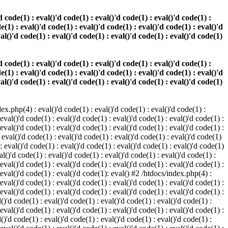
 code(1) : eval()'d code(1) : eval()'d code(1) : eval()'d code(1) :
e(1) : eval()'d code(1) : eval()'d code(1) : eval()'d code(1) : eval()'d
val()'d code(1) : eval()'d code(1) : eval()'d code(1) : eval()'d code(1)
 code(1) : eval()'d code(1) : eval()'d code(1) : eval()'d code(1) :
e(1) : eval()'d code(1) : eval()'d code(1) : eval()'d code(1) : eval()'d
val()'d code(1) : eval()'d code(1) : eval()'d code(1) : eval()'d code(1)
.php(4) : eval()'d code(1) : eval()'d code(1) : eval()'d code(1) :
 eval()'d code(1) : eval()'d code(1) : eval()'d code(1) : eval()'d code(1) :
 eval()'d code(1) : eval()'d code(1) : eval()'d code(1) : eval()'d code(1) :
 eval()'d code(1) : eval()'d code(1) : eval()'d code(1) : eval()'d code(1)
 : eval()'d code(1) : eval()'d code(1) : eval()'d code(1) : eval()'d code(1)
al()'d code(1) : eval()'d code(1) : eval()'d code(1) : eval()'d code(1) :
 eval()'d code(1) : eval()'d code(1) : eval()'d code(1) : eval()'d code(1) :
: eval()'d code(1) : eval()'d code(1): eval() #2 /htdocs/index.php(4) :
 eval()'d code(1) : eval()'d code(1) : eval()'d code(1) : eval()'d code(1) :
 eval()'d code(1) : eval()'d code(1) : eval()'d code(1) : eval()'d code(1) :
()'d code(1) : eval()'d code(1) : eval()'d code(1) : eval()'d code(1) :
 eval()'d code(1) : eval()'d code(1) : eval()'d code(1) : eval()'d code(1) :
()'d code(1) : eval()'d code(1) : eval()'d code(1) : eval()'d code(1) :