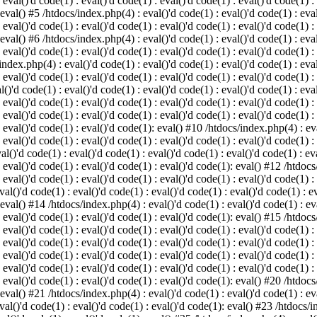
 eval()'d code(1) : eval()'d code(1) : eval()'d code(1) : eval()'d code(1) :
 eval() #5 /htdocs/index.php(4) : eval()'d code(1) : eval()'d code(1) : eval
 eval()'d code(1) : eval()'d code(1) : eval()'d code(1) : eval()'d code(1) :
 eval() #6 /htdocs/index.php(4) : eval()'d code(1) : eval()'d code(1) : eval
 eval()'d code(1) : eval()'d code(1) : eval()'d code(1) : eval()'d code(1) :
index.php(4) : eval()'d code(1) : eval()'d code(1) : eval()'d code(1) : eval
 eval()'d code(1) : eval()'d code(1) : eval()'d code(1) : eval()'d code(1) :
()'d code(1) : eval()'d code(1) : eval()'d code(1) : eval()'d code(1) : eval
: eval()'d code(1) : eval()'d code(1) : eval()'d code(1) : eval()'d code(1) 
 eval()'d code(1) : eval()'d code(1) : eval()'d code(1) : eval()'d code(1) :
: eval()'d code(1) : eval()'d code(1): eval() #10 /htdocs/index.php(4) : eva
 eval()'d code(1) : eval()'d code(1) : eval()'d code(1) : eval()'d code(1) :
l()'d code(1) : eval()'d code(1) : eval()'d code(1) : eval()'d code(1) : eva
: eval()'d code(1) : eval()'d code(1) : eval()'d code(1): eval() #12 /htdocs
 eval()'d code(1) : eval()'d code(1) : eval()'d code(1) : eval()'d code(1) :
al()'d code(1) : eval()'d code(1) : eval()'d code(1) : eval()'d code(1) : ev
 eval() #14 /htdocs/index.php(4) : eval()'d code(1) : eval()'d code(1) : eva
: eval()'d code(1) : eval()'d code(1) : eval()'d code(1): eval() #15 /htdocs
: eval()'d code(1) : eval()'d code(1) : eval()'d code(1) : eval()'d code(1) 
: eval()'d code(1) : eval()'d code(1) : eval()'d code(1) : eval()'d code(1) 
: eval()'d code(1) : eval()'d code(1) : eval()'d code(1) : eval()'d code(1) 
: eval()'d code(1) : eval()'d code(1) : eval()'d code(1) : eval()'d code(1) 
: eval()'d code(1) : eval()'d code(1) : eval()'d code(1): eval() #20 /htdocs
 eval() #21 /htdocs/index.php(4) : eval()'d code(1) : eval()'d code(1) : eva
val()'d code(1) : eval()'d code(1) : eval()'d code(1): eval() #23 /htdocs/i