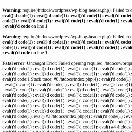
Warning
: require(/htdocs/wordpress/wp-blog-header.php): Failed to o
eval()'d code(1) : eval()'d code(1) : eval()'d code(1) : eval()'d code(1
code(1) : eval()'d code(1) : eval()'d code(1) : eval()'d code(1) : eval
: eval()'d code
on line
1
Warning
: require(/htdocs/wordpress/wp-blog-header.php): Failed to o
eval()'d code(1) : eval()'d code(1) : eval()'d code(1) : eval()'d code(1
code(1) : eval()'d code(1) : eval()'d code(1) : eval()'d code(1) : eval
: eval()'d code
on line
1
Fatal error
: Uncaught Error: Failed opening required '/htdocs/wordpres
eval()'d code(1) : eval()'d code(1) : eval()'d code(1) : eval()'d code(1) :
eval()'d code(1) : eval()'d code(1) : eval()'d code(1) : eval()'d code(1) :
eval()'d code:1 Stack trace: #0 /htdocs/index.php(4) : eval()'d code(1) : 
: eval()'d code(1) : eval()'d code(1) : eval()'d code(1) : eval()'d code(1)
: eval()'d code(1) : eval()'d code(1) : eval()'d code(1) : eval()'d code(1
eval()'d code(1) : eval()'d code(1) : eval()'d code(1) : eval()'d code(1) :
eval()'d code(1) : eval()'d code(1) : eval()'d code(1) : eval()'d code(1) 
eval()'d code(1) : eval()'d code(1) : eval()'d code(1) : eval()'d code(1) :
eval()'d code(1) : eval()'d code(1) : eval()'d code(1) : eval()'d code(1) :
eval()'d code(1): eval() #3 /htdocs/index.php(4) : eval()'d code(1) : eval
eval()'d code(1) : eval()'d code(1) : eval()'d code(1) : eval()'d code(1) :
eval()'d code(1) : eval()'d code(1) : eval()'d code(1): eval() #4 /htdocs/