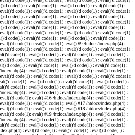
 eval()'d code(1) : eval()'d code(1) : eval()'d code(1) : eval()'d code(1) :
()'d code(1) : eval()'d code(1) : eval()'d code(1) : eval()'d code(1) :
 eval()'d code(1) : eval()'d code(1) : eval()'d code(1) : eval()'d code(1) :
()'d code(1) : eval()'d code(1) : eval()'d code(1) : eval()'d code(1) :
 eval()'d code(1) : eval()'d code(1) : eval()'d code(1) : eval()'d code(1) :
()'d code(1) : eval()'d code(1) : eval()'d code(1) : eval()'d code(1) :
 eval()'d code(1) : eval()'d code(1) : eval()'d code(1) : eval()'d code(1) :
()'d code(1) : eval()'d code(1) : eval()'d code(1) : eval()'d code(1) :
: eval()'d code(1) : eval()'d code(1): eval() #9 /htdocs/index.php(4) :
 eval()'d code(1) : eval()'d code(1) : eval()'d code(1) : eval()'d code(1) :
l()'d code(1) : eval()'d code(1) : eval()'d code(1) : eval()'d code(1) :
 eval()'d code(1) : eval()'d code(1) : eval()'d code(1) : eval()'d code(1) :
l()'d code(1) : eval()'d code(1) : eval()'d code(1) : eval()'d code(1) :
/index.php(4) : eval()'d code(1) : eval()'d code(1) : eval()'d code(1) :
 eval()'d code(1) : eval()'d code(1) : eval()'d code(1) : eval()'d code(1):
al()'d code(1) : eval()'d code(1) : eval()'d code(1) : eval()'d code(1) :
l()'d code(1) : eval()'d code(1) : eval()'d code(1) : eval()'d code(1) :
/index.php(4) : eval()'d code(1) : eval()'d code(1) : eval()'d code(1) :
: eval()'d code(1): eval() #16 /htdocs/index.php(4) : eval()'d code(1) :
: eval()'d code(1) : eval()'d code(1): eval() #17 /htdocs/index.php(4) :
: eval()'d code(1) : eval()'d code(1): eval() #18 /htdocs/index.php(4) :
: eval()'d code(1): eval() #19 /htdocs/index.php(4) : eval()'d code(1) :
/index.php(4) : eval()'d code(1) : eval()'d code(1) : eval()'d code(1) :
l()'d code(1) : eval()'d code(1) : eval()'d code(1) : eval()'d code(1):
ndex.php(4) : eval()'d code(1) : eval()'d code(1) : eval()'d code(1) :