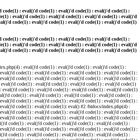
 code(1) : eval()'d code(1) : eval()'d code(1) : eval()'d code(1) :
e(1) : eval()'d code(1) : eval()'d code(1) : eval()'d code(1) : eval()'d
val()'d code(1) : eval()'d code(1) : eval()'d code(1) : eval()'d code(1)
 code(1) : eval()'d code(1) : eval()'d code(1) : eval()'d code(1) :
e(1) : eval()'d code(1) : eval()'d code(1) : eval()'d code(1) : eval()'d
val()'d code(1) : eval()'d code(1) : eval()'d code(1) : eval()'d code(1)
.php(4) : eval()'d code(1) : eval()'d code(1) : eval()'d code(1) :
 eval()'d code(1) : eval()'d code(1) : eval()'d code(1) : eval()'d code(1) :
 eval()'d code(1) : eval()'d code(1) : eval()'d code(1) : eval()'d code(1) :
 eval()'d code(1) : eval()'d code(1) : eval()'d code(1) : eval()'d code(1)
 : eval()'d code(1) : eval()'d code(1) : eval()'d code(1) : eval()'d code(1)
al()'d code(1) : eval()'d code(1) : eval()'d code(1) : eval()'d code(1) :
 eval()'d code(1) : eval()'d code(1) : eval()'d code(1) : eval()'d code(1) :
: eval()'d code(1) : eval()'d code(1): eval() #2 /htdocs/index.php(4) :
 eval()'d code(1) : eval()'d code(1) : eval()'d code(1) : eval()'d code(1) :
 eval()'d code(1) : eval()'d code(1) : eval()'d code(1) : eval()'d code(1) :
()'d code(1) : eval()'d code(1) : eval()'d code(1) : eval()'d code(1) :
 eval()'d code(1) : eval()'d code(1) : eval()'d code(1) : eval()'d code(1) :
()'d code(1) : eval()'d code(1) : eval()'d code(1) : eval()'d code(1) :