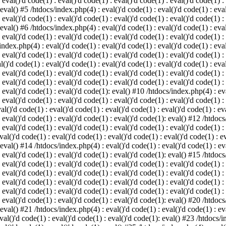
 eval()'d code(1) : eval()'d code(1) : eval()'d code(1) : eval()'d code(1) :
 eval() #5 /htdocs/index.php(4) : eval()'d code(1) : eval()'d code(1) : eval
 eval()'d code(1) : eval()'d code(1) : eval()'d code(1) : eval()'d code(1) :
 eval() #6 /htdocs/index.php(4) : eval()'d code(1) : eval()'d code(1) : eval
 eval()'d code(1) : eval()'d code(1) : eval()'d code(1) : eval()'d code(1) :
index.php(4) : eval()'d code(1) : eval()'d code(1) : eval()'d code(1) : eval
 eval()'d code(1) : eval()'d code(1) : eval()'d code(1) : eval()'d code(1) :
()'d code(1) : eval()'d code(1) : eval()'d code(1) : eval()'d code(1) : eval
: eval()'d code(1) : eval()'d code(1) : eval()'d code(1) : eval()'d code(1) 
 eval()'d code(1) : eval()'d code(1) : eval()'d code(1) : eval()'d code(1) :
: eval()'d code(1) : eval()'d code(1): eval() #10 /htdocs/index.php(4) : eva
 eval()'d code(1) : eval()'d code(1) : eval()'d code(1) : eval()'d code(1) :
l()'d code(1) : eval()'d code(1) : eval()'d code(1) : eval()'d code(1) : eva
: eval()'d code(1) : eval()'d code(1) : eval()'d code(1): eval() #12 /htdocs
 eval()'d code(1) : eval()'d code(1) : eval()'d code(1) : eval()'d code(1) :
al()'d code(1) : eval()'d code(1) : eval()'d code(1) : eval()'d code(1) : ev
 eval() #14 /htdocs/index.php(4) : eval()'d code(1) : eval()'d code(1) : eva
: eval()'d code(1) : eval()'d code(1) : eval()'d code(1): eval() #15 /htdocs
: eval()'d code(1) : eval()'d code(1) : eval()'d code(1) : eval()'d code(1) 
: eval()'d code(1) : eval()'d code(1) : eval()'d code(1) : eval()'d code(1) 
: eval()'d code(1) : eval()'d code(1) : eval()'d code(1) : eval()'d code(1) 
: eval()'d code(1) : eval()'d code(1) : eval()'d code(1) : eval()'d code(1) 
: eval()'d code(1) : eval()'d code(1) : eval()'d code(1): eval() #20 /htdocs
 eval() #21 /htdocs/index.php(4) : eval()'d code(1) : eval()'d code(1) : eva
val()'d code(1) : eval()'d code(1) : eval()'d code(1): eval() #23 /htdocs/i