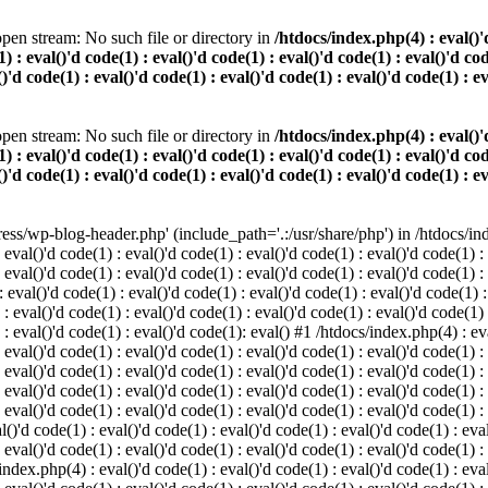
pen stream: No such file or directory in
/htdocs/index.php(4) : eval()'d
) : eval()'d code(1) : eval()'d code(1) : eval()'d code(1) : eval()'d cod
()'d code(1) : eval()'d code(1) : eval()'d code(1) : eval()'d code(1) : e
pen stream: No such file or directory in
/htdocs/index.php(4) : eval()'d
) : eval()'d code(1) : eval()'d code(1) : eval()'d code(1) : eval()'d cod
()'d code(1) : eval()'d code(1) : eval()'d code(1) : eval()'d code(1) : e
s/wp-blog-header.php' (include_path='.:/usr/share/php') in /htdocs/index
 eval()'d code(1) : eval()'d code(1) : eval()'d code(1) : eval()'d code(1) :
 eval()'d code(1) : eval()'d code(1) : eval()'d code(1) : eval()'d code(1) :
eval()'d code(1) : eval()'d code(1) : eval()'d code(1) : eval()'d code(1) :
 : eval()'d code(1) : eval()'d code(1) : eval()'d code(1) : eval()'d code(1)
) : eval()'d code(1) : eval()'d code(1): eval() #1 /htdocs/index.php(4) : ev
 eval()'d code(1) : eval()'d code(1) : eval()'d code(1) : eval()'d code(1) :
: eval()'d code(1) : eval()'d code(1) : eval()'d code(1) : eval()'d code(1) 
 eval()'d code(1) : eval()'d code(1) : eval()'d code(1) : eval()'d code(1) :
 eval()'d code(1) : eval()'d code(1) : eval()'d code(1) : eval()'d code(1) :
()'d code(1) : eval()'d code(1) : eval()'d code(1) : eval()'d code(1) : eval
 eval()'d code(1) : eval()'d code(1) : eval()'d code(1) : eval()'d code(1) :
index.php(4) : eval()'d code(1) : eval()'d code(1) : eval()'d code(1) : eval