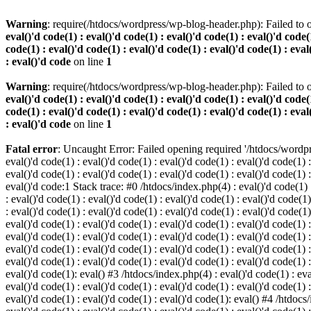
Warning
: require(/htdocs/wordpress/wp-blog-header.php): Failed to o
eval()'d code(1) : eval()'d code(1) : eval()'d code(1) : eval()'d code(1
code(1) : eval()'d code(1) : eval()'d code(1) : eval()'d code(1) : eval
: eval()'d code
on line
1
Warning
: require(/htdocs/wordpress/wp-blog-header.php): Failed to o
eval()'d code(1) : eval()'d code(1) : eval()'d code(1) : eval()'d code(1
code(1) : eval()'d code(1) : eval()'d code(1) : eval()'d code(1) : eval
: eval()'d code
on line
1
Fatal error
: Uncaught Error: Failed opening required '/htdocs/wordpres
eval()'d code(1) : eval()'d code(1) : eval()'d code(1) : eval()'d code(1) :
eval()'d code(1) : eval()'d code(1) : eval()'d code(1) : eval()'d code(1) :
eval()'d code:1 Stack trace: #0 /htdocs/index.php(4) : eval()'d code(1) : 
: eval()'d code(1) : eval()'d code(1) : eval()'d code(1) : eval()'d code(1)
: eval()'d code(1) : eval()'d code(1) : eval()'d code(1) : eval()'d code(1
eval()'d code(1) : eval()'d code(1) : eval()'d code(1) : eval()'d code(1) :
eval()'d code(1) : eval()'d code(1) : eval()'d code(1) : eval()'d code(1) 
eval()'d code(1) : eval()'d code(1) : eval()'d code(1) : eval()'d code(1) :
eval()'d code(1) : eval()'d code(1) : eval()'d code(1) : eval()'d code(1) :
eval()'d code(1): eval() #3 /htdocs/index.php(4) : eval()'d code(1) : eval
eval()'d code(1) : eval()'d code(1) : eval()'d code(1) : eval()'d code(1) :
eval()'d code(1) : eval()'d code(1) : eval()'d code(1): eval() #4 /htdocs/