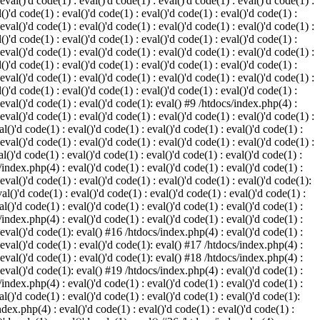
 eval()'d code(1) : eval()'d code(1) : eval()'d code(1) : eval()'d code(1) :
()'d code(1) : eval()'d code(1) : eval()'d code(1) : eval()'d code(1) :
 eval()'d code(1) : eval()'d code(1) : eval()'d code(1) : eval()'d code(1) :
()'d code(1) : eval()'d code(1) : eval()'d code(1) : eval()'d code(1) :
 eval()'d code(1) : eval()'d code(1) : eval()'d code(1) : eval()'d code(1) :
()'d code(1) : eval()'d code(1) : eval()'d code(1) : eval()'d code(1) :
 eval()'d code(1) : eval()'d code(1) : eval()'d code(1) : eval()'d code(1) :
()'d code(1) : eval()'d code(1) : eval()'d code(1) : eval()'d code(1) :
: eval()'d code(1) : eval()'d code(1): eval() #9 /htdocs/index.php(4) :
 eval()'d code(1) : eval()'d code(1) : eval()'d code(1) : eval()'d code(1) :
l()'d code(1) : eval()'d code(1) : eval()'d code(1) : eval()'d code(1) :
 eval()'d code(1) : eval()'d code(1) : eval()'d code(1) : eval()'d code(1) :
l()'d code(1) : eval()'d code(1) : eval()'d code(1) : eval()'d code(1) :
/index.php(4) : eval()'d code(1) : eval()'d code(1) : eval()'d code(1) :
 eval()'d code(1) : eval()'d code(1) : eval()'d code(1) : eval()'d code(1):
al()'d code(1) : eval()'d code(1) : eval()'d code(1) : eval()'d code(1) :
l()'d code(1) : eval()'d code(1) : eval()'d code(1) : eval()'d code(1) :
/index.php(4) : eval()'d code(1) : eval()'d code(1) : eval()'d code(1) :
: eval()'d code(1): eval() #16 /htdocs/index.php(4) : eval()'d code(1) :
: eval()'d code(1) : eval()'d code(1): eval() #17 /htdocs/index.php(4) :
: eval()'d code(1) : eval()'d code(1): eval() #18 /htdocs/index.php(4) :
: eval()'d code(1): eval() #19 /htdocs/index.php(4) : eval()'d code(1) :
/index.php(4) : eval()'d code(1) : eval()'d code(1) : eval()'d code(1) :
l()'d code(1) : eval()'d code(1) : eval()'d code(1) : eval()'d code(1):
ndex.php(4) : eval()'d code(1) : eval()'d code(1) : eval()'d code(1) :