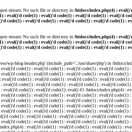
pen stream: No such file or directory in
/htdocs/index.php(4) : eval()'d
) : eval()'d code(1) : eval()'d code(1) : eval()'d code(1) : eval()'d cod
()'d code(1) : eval()'d code(1) : eval()'d code(1) : eval()'d code(1) : e
pen stream: No such file or directory in
/htdocs/index.php(4) : eval()'d
) : eval()'d code(1) : eval()'d code(1) : eval()'d code(1) : eval()'d cod
()'d code(1) : eval()'d code(1) : eval()'d code(1) : eval()'d code(1) : e
s/wp-blog-header.php' (include_path='.:/usr/share/php') in /htdocs/index
 eval()'d code(1) : eval()'d code(1) : eval()'d code(1) : eval()'d code(1) :
 eval()'d code(1) : eval()'d code(1) : eval()'d code(1) : eval()'d code(1) :
eval()'d code(1) : eval()'d code(1) : eval()'d code(1) : eval()'d code(1) :
 : eval()'d code(1) : eval()'d code(1) : eval()'d code(1) : eval()'d code(1)
) : eval()'d code(1) : eval()'d code(1): eval() #1 /htdocs/index.php(4) : ev
 eval()'d code(1) : eval()'d code(1) : eval()'d code(1) : eval()'d code(1) :
: eval()'d code(1) : eval()'d code(1) : eval()'d code(1) : eval()'d code(1) 
 eval()'d code(1) : eval()'d code(1) : eval()'d code(1) : eval()'d code(1) :
 eval()'d code(1) : eval()'d code(1) : eval()'d code(1) : eval()'d code(1) :
()'d code(1) : eval()'d code(1) : eval()'d code(1) : eval()'d code(1) : eval
 eval()'d code(1) : eval()'d code(1) : eval()'d code(1) : eval()'d code(1) :
index.php(4) : eval()'d code(1) : eval()'d code(1) : eval()'d code(1) : eval