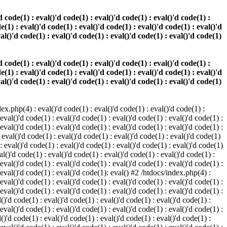
 code(1) : eval()'d code(1) : eval()'d code(1) : eval()'d code(1) :
e(1) : eval()'d code(1) : eval()'d code(1) : eval()'d code(1) : eval()'d
val()'d code(1) : eval()'d code(1) : eval()'d code(1) : eval()'d code(1)
 code(1) : eval()'d code(1) : eval()'d code(1) : eval()'d code(1) :
e(1) : eval()'d code(1) : eval()'d code(1) : eval()'d code(1) : eval()'d
val()'d code(1) : eval()'d code(1) : eval()'d code(1) : eval()'d code(1)
.php(4) : eval()'d code(1) : eval()'d code(1) : eval()'d code(1) :
 eval()'d code(1) : eval()'d code(1) : eval()'d code(1) : eval()'d code(1) :
 eval()'d code(1) : eval()'d code(1) : eval()'d code(1) : eval()'d code(1) :
 eval()'d code(1) : eval()'d code(1) : eval()'d code(1) : eval()'d code(1)
 : eval()'d code(1) : eval()'d code(1) : eval()'d code(1) : eval()'d code(1)
al()'d code(1) : eval()'d code(1) : eval()'d code(1) : eval()'d code(1) :
 eval()'d code(1) : eval()'d code(1) : eval()'d code(1) : eval()'d code(1) :
: eval()'d code(1) : eval()'d code(1): eval() #2 /htdocs/index.php(4) :
 eval()'d code(1) : eval()'d code(1) : eval()'d code(1) : eval()'d code(1) :
 eval()'d code(1) : eval()'d code(1) : eval()'d code(1) : eval()'d code(1) :
()'d code(1) : eval()'d code(1) : eval()'d code(1) : eval()'d code(1) :
 eval()'d code(1) : eval()'d code(1) : eval()'d code(1) : eval()'d code(1) :
()'d code(1) : eval()'d code(1) : eval()'d code(1) : eval()'d code(1) :