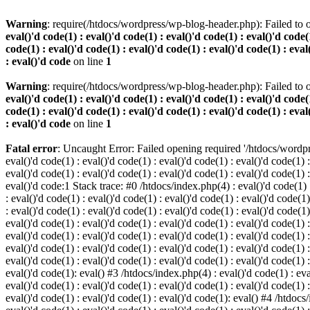
Warning
: require(/htdocs/wordpress/wp-blog-header.php): Failed to o
eval()'d code(1) : eval()'d code(1) : eval()'d code(1) : eval()'d code(1
code(1) : eval()'d code(1) : eval()'d code(1) : eval()'d code(1) : eval
: eval()'d code
on line
1
Warning
: require(/htdocs/wordpress/wp-blog-header.php): Failed to o
eval()'d code(1) : eval()'d code(1) : eval()'d code(1) : eval()'d code(1
code(1) : eval()'d code(1) : eval()'d code(1) : eval()'d code(1) : eval
: eval()'d code
on line
1
Fatal error
: Uncaught Error: Failed opening required '/htdocs/wordpres
eval()'d code(1) : eval()'d code(1) : eval()'d code(1) : eval()'d code(1) :
eval()'d code(1) : eval()'d code(1) : eval()'d code(1) : eval()'d code(1) :
eval()'d code:1 Stack trace: #0 /htdocs/index.php(4) : eval()'d code(1) : 
: eval()'d code(1) : eval()'d code(1) : eval()'d code(1) : eval()'d code(1)
: eval()'d code(1) : eval()'d code(1) : eval()'d code(1) : eval()'d code(1
eval()'d code(1) : eval()'d code(1) : eval()'d code(1) : eval()'d code(1) :
eval()'d code(1) : eval()'d code(1) : eval()'d code(1) : eval()'d code(1) 
eval()'d code(1) : eval()'d code(1) : eval()'d code(1) : eval()'d code(1) :
eval()'d code(1) : eval()'d code(1) : eval()'d code(1) : eval()'d code(1) :
eval()'d code(1): eval() #3 /htdocs/index.php(4) : eval()'d code(1) : eval
eval()'d code(1) : eval()'d code(1) : eval()'d code(1) : eval()'d code(1) :
eval()'d code(1) : eval()'d code(1) : eval()'d code(1): eval() #4 /htdocs/