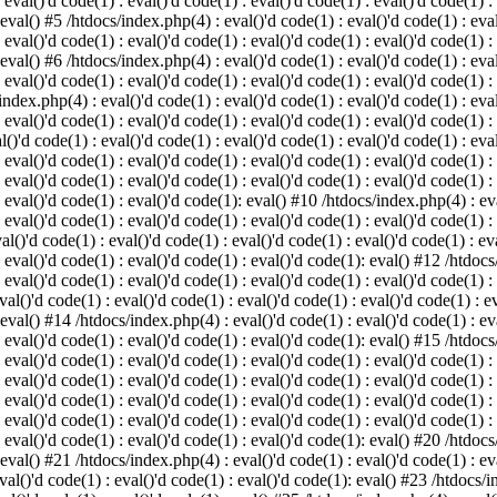
 eval()'d code(1) : eval()'d code(1) : eval()'d code(1) : eval()'d code(1) :
 eval() #5 /htdocs/index.php(4) : eval()'d code(1) : eval()'d code(1) : eval
 eval()'d code(1) : eval()'d code(1) : eval()'d code(1) : eval()'d code(1) :
 eval() #6 /htdocs/index.php(4) : eval()'d code(1) : eval()'d code(1) : eval
 eval()'d code(1) : eval()'d code(1) : eval()'d code(1) : eval()'d code(1) :
index.php(4) : eval()'d code(1) : eval()'d code(1) : eval()'d code(1) : eval
 eval()'d code(1) : eval()'d code(1) : eval()'d code(1) : eval()'d code(1) :
()'d code(1) : eval()'d code(1) : eval()'d code(1) : eval()'d code(1) : eval
: eval()'d code(1) : eval()'d code(1) : eval()'d code(1) : eval()'d code(1) 
 eval()'d code(1) : eval()'d code(1) : eval()'d code(1) : eval()'d code(1) :
: eval()'d code(1) : eval()'d code(1): eval() #10 /htdocs/index.php(4) : eva
 eval()'d code(1) : eval()'d code(1) : eval()'d code(1) : eval()'d code(1) :
l()'d code(1) : eval()'d code(1) : eval()'d code(1) : eval()'d code(1) : eva
: eval()'d code(1) : eval()'d code(1) : eval()'d code(1): eval() #12 /htdocs
 eval()'d code(1) : eval()'d code(1) : eval()'d code(1) : eval()'d code(1) :
al()'d code(1) : eval()'d code(1) : eval()'d code(1) : eval()'d code(1) : ev
 eval() #14 /htdocs/index.php(4) : eval()'d code(1) : eval()'d code(1) : eva
: eval()'d code(1) : eval()'d code(1) : eval()'d code(1): eval() #15 /htdocs
: eval()'d code(1) : eval()'d code(1) : eval()'d code(1) : eval()'d code(1) 
: eval()'d code(1) : eval()'d code(1) : eval()'d code(1) : eval()'d code(1) 
: eval()'d code(1) : eval()'d code(1) : eval()'d code(1) : eval()'d code(1) 
: eval()'d code(1) : eval()'d code(1) : eval()'d code(1) : eval()'d code(1) 
: eval()'d code(1) : eval()'d code(1) : eval()'d code(1): eval() #20 /htdocs
 eval() #21 /htdocs/index.php(4) : eval()'d code(1) : eval()'d code(1) : eva
val()'d code(1) : eval()'d code(1) : eval()'d code(1): eval() #23 /htdocs/i