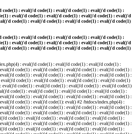
 code(1) : eval()'d code(1) : eval()'d code(1) : eval()'d code(1) :
e(1) : eval()'d code(1) : eval()'d code(1) : eval()'d code(1) : eval()'d
val()'d code(1) : eval()'d code(1) : eval()'d code(1) : eval()'d code(1)
 code(1) : eval()'d code(1) : eval()'d code(1) : eval()'d code(1) :
e(1) : eval()'d code(1) : eval()'d code(1) : eval()'d code(1) : eval()'d
val()'d code(1) : eval()'d code(1) : eval()'d code(1) : eval()'d code(1)
.php(4) : eval()'d code(1) : eval()'d code(1) : eval()'d code(1) :
 eval()'d code(1) : eval()'d code(1) : eval()'d code(1) : eval()'d code(1) :
 eval()'d code(1) : eval()'d code(1) : eval()'d code(1) : eval()'d code(1) :
 eval()'d code(1) : eval()'d code(1) : eval()'d code(1) : eval()'d code(1)
 : eval()'d code(1) : eval()'d code(1) : eval()'d code(1) : eval()'d code(1)
al()'d code(1) : eval()'d code(1) : eval()'d code(1) : eval()'d code(1) :
 eval()'d code(1) : eval()'d code(1) : eval()'d code(1) : eval()'d code(1) :
: eval()'d code(1) : eval()'d code(1): eval() #2 /htdocs/index.php(4) :
 eval()'d code(1) : eval()'d code(1) : eval()'d code(1) : eval()'d code(1) :
 eval()'d code(1) : eval()'d code(1) : eval()'d code(1) : eval()'d code(1) :
()'d code(1) : eval()'d code(1) : eval()'d code(1) : eval()'d code(1) :
 eval()'d code(1) : eval()'d code(1) : eval()'d code(1) : eval()'d code(1) :
()'d code(1) : eval()'d code(1) : eval()'d code(1) : eval()'d code(1) :