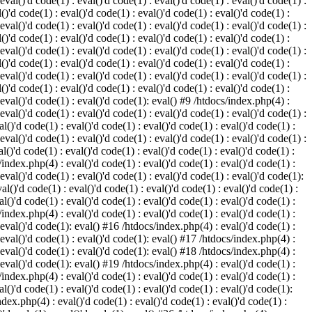
 eval()'d code(1) : eval()'d code(1) : eval()'d code(1) : eval()'d code(1) :
()'d code(1) : eval()'d code(1) : eval()'d code(1) : eval()'d code(1) :
 eval()'d code(1) : eval()'d code(1) : eval()'d code(1) : eval()'d code(1) :
()'d code(1) : eval()'d code(1) : eval()'d code(1) : eval()'d code(1) :
 eval()'d code(1) : eval()'d code(1) : eval()'d code(1) : eval()'d code(1) :
()'d code(1) : eval()'d code(1) : eval()'d code(1) : eval()'d code(1) :
 eval()'d code(1) : eval()'d code(1) : eval()'d code(1) : eval()'d code(1) :
()'d code(1) : eval()'d code(1) : eval()'d code(1) : eval()'d code(1) :
: eval()'d code(1) : eval()'d code(1): eval() #9 /htdocs/index.php(4) :
 eval()'d code(1) : eval()'d code(1) : eval()'d code(1) : eval()'d code(1) :
l()'d code(1) : eval()'d code(1) : eval()'d code(1) : eval()'d code(1) :
 eval()'d code(1) : eval()'d code(1) : eval()'d code(1) : eval()'d code(1) :
l()'d code(1) : eval()'d code(1) : eval()'d code(1) : eval()'d code(1) :
/index.php(4) : eval()'d code(1) : eval()'d code(1) : eval()'d code(1) :
 eval()'d code(1) : eval()'d code(1) : eval()'d code(1) : eval()'d code(1):
al()'d code(1) : eval()'d code(1) : eval()'d code(1) : eval()'d code(1) :
l()'d code(1) : eval()'d code(1) : eval()'d code(1) : eval()'d code(1) :
/index.php(4) : eval()'d code(1) : eval()'d code(1) : eval()'d code(1) :
: eval()'d code(1): eval() #16 /htdocs/index.php(4) : eval()'d code(1) :
: eval()'d code(1) : eval()'d code(1): eval() #17 /htdocs/index.php(4) :
: eval()'d code(1) : eval()'d code(1): eval() #18 /htdocs/index.php(4) :
: eval()'d code(1): eval() #19 /htdocs/index.php(4) : eval()'d code(1) :
/index.php(4) : eval()'d code(1) : eval()'d code(1) : eval()'d code(1) :
l()'d code(1) : eval()'d code(1) : eval()'d code(1) : eval()'d code(1):
ndex.php(4) : eval()'d code(1) : eval()'d code(1) : eval()'d code(1) :