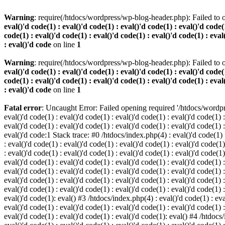
Warning
: require(/htdocs/wordpress/wp-blog-header.php): Failed to o
eval()'d code(1) : eval()'d code(1) : eval()'d code(1) : eval()'d code(1
code(1) : eval()'d code(1) : eval()'d code(1) : eval()'d code(1) : eval
: eval()'d code
on line
1
Warning
: require(/htdocs/wordpress/wp-blog-header.php): Failed to o
eval()'d code(1) : eval()'d code(1) : eval()'d code(1) : eval()'d code(1
code(1) : eval()'d code(1) : eval()'d code(1) : eval()'d code(1) : eval
: eval()'d code
on line
1
Fatal error
: Uncaught Error: Failed opening required '/htdocs/wordpres
eval()'d code(1) : eval()'d code(1) : eval()'d code(1) : eval()'d code(1) :
eval()'d code(1) : eval()'d code(1) : eval()'d code(1) : eval()'d code(1) :
eval()'d code:1 Stack trace: #0 /htdocs/index.php(4) : eval()'d code(1) : 
: eval()'d code(1) : eval()'d code(1) : eval()'d code(1) : eval()'d code(1)
: eval()'d code(1) : eval()'d code(1) : eval()'d code(1) : eval()'d code(1
eval()'d code(1) : eval()'d code(1) : eval()'d code(1) : eval()'d code(1) :
eval()'d code(1) : eval()'d code(1) : eval()'d code(1) : eval()'d code(1) 
eval()'d code(1) : eval()'d code(1) : eval()'d code(1) : eval()'d code(1) :
eval()'d code(1) : eval()'d code(1) : eval()'d code(1) : eval()'d code(1) :
eval()'d code(1): eval() #3 /htdocs/index.php(4) : eval()'d code(1) : eval
eval()'d code(1) : eval()'d code(1) : eval()'d code(1) : eval()'d code(1) :
eval()'d code(1) : eval()'d code(1) : eval()'d code(1): eval() #4 /htdocs/