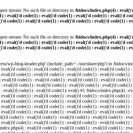
pen stream: No such file or directory in
/htdocs/index.php(4) : eval()'d
) : eval()'d code(1) : eval()'d code(1) : eval()'d code(1) : eval()'d cod
()'d code(1) : eval()'d code(1) : eval()'d code(1) : eval()'d code(1) : e
pen stream: No such file or directory in
/htdocs/index.php(4) : eval()'d
) : eval()'d code(1) : eval()'d code(1) : eval()'d code(1) : eval()'d cod
()'d code(1) : eval()'d code(1) : eval()'d code(1) : eval()'d code(1) : e
s/wp-blog-header.php' (include_path='.:/usr/share/php') in /htdocs/index
 eval()'d code(1) : eval()'d code(1) : eval()'d code(1) : eval()'d code(1) :
 eval()'d code(1) : eval()'d code(1) : eval()'d code(1) : eval()'d code(1) :
eval()'d code(1) : eval()'d code(1) : eval()'d code(1) : eval()'d code(1) :
 : eval()'d code(1) : eval()'d code(1) : eval()'d code(1) : eval()'d code(1)
) : eval()'d code(1) : eval()'d code(1): eval() #1 /htdocs/index.php(4) : ev
 eval()'d code(1) : eval()'d code(1) : eval()'d code(1) : eval()'d code(1) :
: eval()'d code(1) : eval()'d code(1) : eval()'d code(1) : eval()'d code(1) 
 eval()'d code(1) : eval()'d code(1) : eval()'d code(1) : eval()'d code(1) :
 eval()'d code(1) : eval()'d code(1) : eval()'d code(1) : eval()'d code(1) :
()'d code(1) : eval()'d code(1) : eval()'d code(1) : eval()'d code(1) : eval
 eval()'d code(1) : eval()'d code(1) : eval()'d code(1) : eval()'d code(1) :
index.php(4) : eval()'d code(1) : eval()'d code(1) : eval()'d code(1) : eval