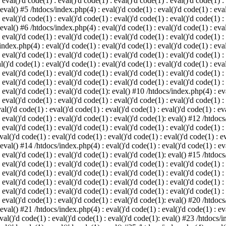
 eval()'d code(1) : eval()'d code(1) : eval()'d code(1) : eval()'d code(1) :
 eval() #5 /htdocs/index.php(4) : eval()'d code(1) : eval()'d code(1) : eval
 eval()'d code(1) : eval()'d code(1) : eval()'d code(1) : eval()'d code(1) :
 eval() #6 /htdocs/index.php(4) : eval()'d code(1) : eval()'d code(1) : eval
 eval()'d code(1) : eval()'d code(1) : eval()'d code(1) : eval()'d code(1) :
index.php(4) : eval()'d code(1) : eval()'d code(1) : eval()'d code(1) : eval
 eval()'d code(1) : eval()'d code(1) : eval()'d code(1) : eval()'d code(1) :
()'d code(1) : eval()'d code(1) : eval()'d code(1) : eval()'d code(1) : eval
: eval()'d code(1) : eval()'d code(1) : eval()'d code(1) : eval()'d code(1) 
 eval()'d code(1) : eval()'d code(1) : eval()'d code(1) : eval()'d code(1) :
: eval()'d code(1) : eval()'d code(1): eval() #10 /htdocs/index.php(4) : eva
 eval()'d code(1) : eval()'d code(1) : eval()'d code(1) : eval()'d code(1) :
l()'d code(1) : eval()'d code(1) : eval()'d code(1) : eval()'d code(1) : eva
: eval()'d code(1) : eval()'d code(1) : eval()'d code(1): eval() #12 /htdocs
 eval()'d code(1) : eval()'d code(1) : eval()'d code(1) : eval()'d code(1) :
al()'d code(1) : eval()'d code(1) : eval()'d code(1) : eval()'d code(1) : ev
 eval() #14 /htdocs/index.php(4) : eval()'d code(1) : eval()'d code(1) : eva
: eval()'d code(1) : eval()'d code(1) : eval()'d code(1): eval() #15 /htdocs
: eval()'d code(1) : eval()'d code(1) : eval()'d code(1) : eval()'d code(1) 
: eval()'d code(1) : eval()'d code(1) : eval()'d code(1) : eval()'d code(1) 
: eval()'d code(1) : eval()'d code(1) : eval()'d code(1) : eval()'d code(1) 
: eval()'d code(1) : eval()'d code(1) : eval()'d code(1) : eval()'d code(1) 
: eval()'d code(1) : eval()'d code(1) : eval()'d code(1): eval() #20 /htdocs
 eval() #21 /htdocs/index.php(4) : eval()'d code(1) : eval()'d code(1) : eva
val()'d code(1) : eval()'d code(1) : eval()'d code(1): eval() #23 /htdocs/i