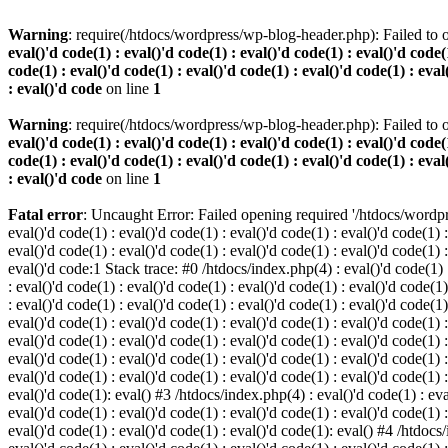
Warning
: require(/htdocs/wordpress/wp-blog-header.php): Failed to o
eval()'d code(1) : eval()'d code(1) : eval()'d code(1) : eval()'d code(1
code(1) : eval()'d code(1) : eval()'d code(1) : eval()'d code(1) : eval
: eval()'d code
on line
1
Warning
: require(/htdocs/wordpress/wp-blog-header.php): Failed to o
eval()'d code(1) : eval()'d code(1) : eval()'d code(1) : eval()'d code(1
code(1) : eval()'d code(1) : eval()'d code(1) : eval()'d code(1) : eval
: eval()'d code
on line
1
Fatal error
: Uncaught Error: Failed opening required '/htdocs/wordpres
eval()'d code(1) : eval()'d code(1) : eval()'d code(1) : eval()'d code(1) :
eval()'d code(1) : eval()'d code(1) : eval()'d code(1) : eval()'d code(1) :
eval()'d code:1 Stack trace: #0 /htdocs/index.php(4) : eval()'d code(1) : 
: eval()'d code(1) : eval()'d code(1) : eval()'d code(1) : eval()'d code(1)
: eval()'d code(1) : eval()'d code(1) : eval()'d code(1) : eval()'d code(1
eval()'d code(1) : eval()'d code(1) : eval()'d code(1) : eval()'d code(1) :
eval()'d code(1) : eval()'d code(1) : eval()'d code(1) : eval()'d code(1) 
eval()'d code(1) : eval()'d code(1) : eval()'d code(1) : eval()'d code(1) :
eval()'d code(1) : eval()'d code(1) : eval()'d code(1) : eval()'d code(1) :
eval()'d code(1): eval() #3 /htdocs/index.php(4) : eval()'d code(1) : eval
eval()'d code(1) : eval()'d code(1) : eval()'d code(1) : eval()'d code(1) :
eval()'d code(1) : eval()'d code(1) : eval()'d code(1): eval() #4 /htdocs/