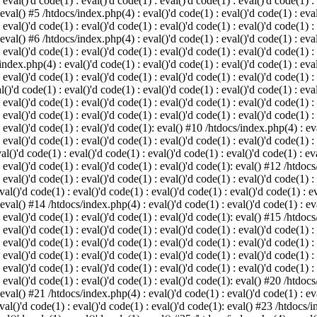
 eval()'d code(1) : eval()'d code(1) : eval()'d code(1) : eval()'d code(1) :
 eval() #5 /htdocs/index.php(4) : eval()'d code(1) : eval()'d code(1) : eval
 eval()'d code(1) : eval()'d code(1) : eval()'d code(1) : eval()'d code(1) :
 eval() #6 /htdocs/index.php(4) : eval()'d code(1) : eval()'d code(1) : eval
 eval()'d code(1) : eval()'d code(1) : eval()'d code(1) : eval()'d code(1) :
index.php(4) : eval()'d code(1) : eval()'d code(1) : eval()'d code(1) : eval
 eval()'d code(1) : eval()'d code(1) : eval()'d code(1) : eval()'d code(1) :
()'d code(1) : eval()'d code(1) : eval()'d code(1) : eval()'d code(1) : eval
: eval()'d code(1) : eval()'d code(1) : eval()'d code(1) : eval()'d code(1) 
 eval()'d code(1) : eval()'d code(1) : eval()'d code(1) : eval()'d code(1) :
: eval()'d code(1) : eval()'d code(1): eval() #10 /htdocs/index.php(4) : eva
 eval()'d code(1) : eval()'d code(1) : eval()'d code(1) : eval()'d code(1) :
l()'d code(1) : eval()'d code(1) : eval()'d code(1) : eval()'d code(1) : eva
: eval()'d code(1) : eval()'d code(1) : eval()'d code(1): eval() #12 /htdocs
 eval()'d code(1) : eval()'d code(1) : eval()'d code(1) : eval()'d code(1) :
al()'d code(1) : eval()'d code(1) : eval()'d code(1) : eval()'d code(1) : ev
 eval() #14 /htdocs/index.php(4) : eval()'d code(1) : eval()'d code(1) : eva
: eval()'d code(1) : eval()'d code(1) : eval()'d code(1): eval() #15 /htdocs
: eval()'d code(1) : eval()'d code(1) : eval()'d code(1) : eval()'d code(1) 
: eval()'d code(1) : eval()'d code(1) : eval()'d code(1) : eval()'d code(1) 
: eval()'d code(1) : eval()'d code(1) : eval()'d code(1) : eval()'d code(1) 
: eval()'d code(1) : eval()'d code(1) : eval()'d code(1) : eval()'d code(1) 
: eval()'d code(1) : eval()'d code(1) : eval()'d code(1): eval() #20 /htdocs
 eval() #21 /htdocs/index.php(4) : eval()'d code(1) : eval()'d code(1) : eva
val()'d code(1) : eval()'d code(1) : eval()'d code(1): eval() #23 /htdocs/i