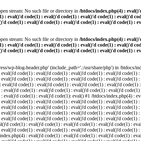
pen stream: No such file or directory in
/htdocs/index.php(4) : eval()'d
) : eval()'d code(1) : eval()'d code(1) : eval()'d code(1) : eval()'d cod
()'d code(1) : eval()'d code(1) : eval()'d code(1) : eval()'d code(1) : e
pen stream: No such file or directory in
/htdocs/index.php(4) : eval()'d
) : eval()'d code(1) : eval()'d code(1) : eval()'d code(1) : eval()'d cod
()'d code(1) : eval()'d code(1) : eval()'d code(1) : eval()'d code(1) : e
s/wp-blog-header.php' (include_path='.:/usr/share/php') in /htdocs/index
 eval()'d code(1) : eval()'d code(1) : eval()'d code(1) : eval()'d code(1) :
 eval()'d code(1) : eval()'d code(1) : eval()'d code(1) : eval()'d code(1) :
eval()'d code(1) : eval()'d code(1) : eval()'d code(1) : eval()'d code(1) :
 : eval()'d code(1) : eval()'d code(1) : eval()'d code(1) : eval()'d code(1)
) : eval()'d code(1) : eval()'d code(1): eval() #1 /htdocs/index.php(4) : ev
 eval()'d code(1) : eval()'d code(1) : eval()'d code(1) : eval()'d code(1) :
: eval()'d code(1) : eval()'d code(1) : eval()'d code(1) : eval()'d code(1) 
 eval()'d code(1) : eval()'d code(1) : eval()'d code(1) : eval()'d code(1) :
 eval()'d code(1) : eval()'d code(1) : eval()'d code(1) : eval()'d code(1) :
()'d code(1) : eval()'d code(1) : eval()'d code(1) : eval()'d code(1) : eval
 eval()'d code(1) : eval()'d code(1) : eval()'d code(1) : eval()'d code(1) :
index.php(4) : eval()'d code(1) : eval()'d code(1) : eval()'d code(1) : eval