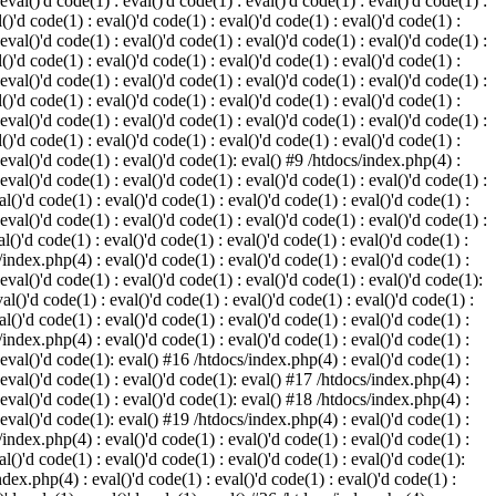
 eval()'d code(1) : eval()'d code(1) : eval()'d code(1) : eval()'d code(1) :
()'d code(1) : eval()'d code(1) : eval()'d code(1) : eval()'d code(1) :
 eval()'d code(1) : eval()'d code(1) : eval()'d code(1) : eval()'d code(1) :
()'d code(1) : eval()'d code(1) : eval()'d code(1) : eval()'d code(1) :
 eval()'d code(1) : eval()'d code(1) : eval()'d code(1) : eval()'d code(1) :
()'d code(1) : eval()'d code(1) : eval()'d code(1) : eval()'d code(1) :
 eval()'d code(1) : eval()'d code(1) : eval()'d code(1) : eval()'d code(1) :
()'d code(1) : eval()'d code(1) : eval()'d code(1) : eval()'d code(1) :
: eval()'d code(1) : eval()'d code(1): eval() #9 /htdocs/index.php(4) :
 eval()'d code(1) : eval()'d code(1) : eval()'d code(1) : eval()'d code(1) :
l()'d code(1) : eval()'d code(1) : eval()'d code(1) : eval()'d code(1) :
 eval()'d code(1) : eval()'d code(1) : eval()'d code(1) : eval()'d code(1) :
l()'d code(1) : eval()'d code(1) : eval()'d code(1) : eval()'d code(1) :
/index.php(4) : eval()'d code(1) : eval()'d code(1) : eval()'d code(1) :
 eval()'d code(1) : eval()'d code(1) : eval()'d code(1) : eval()'d code(1):
al()'d code(1) : eval()'d code(1) : eval()'d code(1) : eval()'d code(1) :
l()'d code(1) : eval()'d code(1) : eval()'d code(1) : eval()'d code(1) :
/index.php(4) : eval()'d code(1) : eval()'d code(1) : eval()'d code(1) :
: eval()'d code(1): eval() #16 /htdocs/index.php(4) : eval()'d code(1) :
: eval()'d code(1) : eval()'d code(1): eval() #17 /htdocs/index.php(4) :
: eval()'d code(1) : eval()'d code(1): eval() #18 /htdocs/index.php(4) :
: eval()'d code(1): eval() #19 /htdocs/index.php(4) : eval()'d code(1) :
/index.php(4) : eval()'d code(1) : eval()'d code(1) : eval()'d code(1) :
l()'d code(1) : eval()'d code(1) : eval()'d code(1) : eval()'d code(1):
ndex.php(4) : eval()'d code(1) : eval()'d code(1) : eval()'d code(1) :