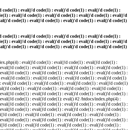
 code(1) : eval()'d code(1) : eval()'d code(1) : eval()'d code(1) :
e(1) : eval()'d code(1) : eval()'d code(1) : eval()'d code(1) : eval()'d
val()'d code(1) : eval()'d code(1) : eval()'d code(1) : eval()'d code(1)
 code(1) : eval()'d code(1) : eval()'d code(1) : eval()'d code(1) :
e(1) : eval()'d code(1) : eval()'d code(1) : eval()'d code(1) : eval()'d
val()'d code(1) : eval()'d code(1) : eval()'d code(1) : eval()'d code(1)
.php(4) : eval()'d code(1) : eval()'d code(1) : eval()'d code(1) :
 eval()'d code(1) : eval()'d code(1) : eval()'d code(1) : eval()'d code(1) :
 eval()'d code(1) : eval()'d code(1) : eval()'d code(1) : eval()'d code(1) :
 eval()'d code(1) : eval()'d code(1) : eval()'d code(1) : eval()'d code(1)
 : eval()'d code(1) : eval()'d code(1) : eval()'d code(1) : eval()'d code(1)
al()'d code(1) : eval()'d code(1) : eval()'d code(1) : eval()'d code(1) :
 eval()'d code(1) : eval()'d code(1) : eval()'d code(1) : eval()'d code(1) :
: eval()'d code(1) : eval()'d code(1): eval() #2 /htdocs/index.php(4) :
 eval()'d code(1) : eval()'d code(1) : eval()'d code(1) : eval()'d code(1) :
 eval()'d code(1) : eval()'d code(1) : eval()'d code(1) : eval()'d code(1) :
()'d code(1) : eval()'d code(1) : eval()'d code(1) : eval()'d code(1) :
 eval()'d code(1) : eval()'d code(1) : eval()'d code(1) : eval()'d code(1) :
()'d code(1) : eval()'d code(1) : eval()'d code(1) : eval()'d code(1) :