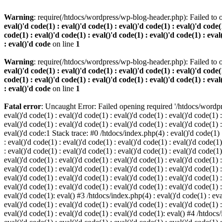
Warning
: require(/htdocs/wordpress/wp-blog-header.php): Failed to o
eval()'d code(1) : eval()'d code(1) : eval()'d code(1) : eval()'d code(1
code(1) : eval()'d code(1) : eval()'d code(1) : eval()'d code(1) : eval
: eval()'d code
on line
1
Warning
: require(/htdocs/wordpress/wp-blog-header.php): Failed to o
eval()'d code(1) : eval()'d code(1) : eval()'d code(1) : eval()'d code(1
code(1) : eval()'d code(1) : eval()'d code(1) : eval()'d code(1) : eval
: eval()'d code
on line
1
Fatal error
: Uncaught Error: Failed opening required '/htdocs/wordpres
eval()'d code(1) : eval()'d code(1) : eval()'d code(1) : eval()'d code(1) :
eval()'d code(1) : eval()'d code(1) : eval()'d code(1) : eval()'d code(1) :
eval()'d code:1 Stack trace: #0 /htdocs/index.php(4) : eval()'d code(1) : 
: eval()'d code(1) : eval()'d code(1) : eval()'d code(1) : eval()'d code(1)
: eval()'d code(1) : eval()'d code(1) : eval()'d code(1) : eval()'d code(1
eval()'d code(1) : eval()'d code(1) : eval()'d code(1) : eval()'d code(1) :
eval()'d code(1) : eval()'d code(1) : eval()'d code(1) : eval()'d code(1) 
eval()'d code(1) : eval()'d code(1) : eval()'d code(1) : eval()'d code(1) :
eval()'d code(1) : eval()'d code(1) : eval()'d code(1) : eval()'d code(1) :
eval()'d code(1): eval() #3 /htdocs/index.php(4) : eval()'d code(1) : eval
eval()'d code(1) : eval()'d code(1) : eval()'d code(1) : eval()'d code(1) :
eval()'d code(1) : eval()'d code(1) : eval()'d code(1): eval() #4 /htdocs/