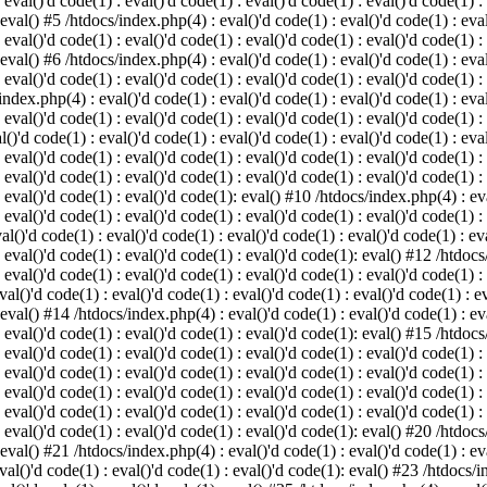
 eval()'d code(1) : eval()'d code(1) : eval()'d code(1) : eval()'d code(1) :
 eval() #5 /htdocs/index.php(4) : eval()'d code(1) : eval()'d code(1) : eval
 eval()'d code(1) : eval()'d code(1) : eval()'d code(1) : eval()'d code(1) :
 eval() #6 /htdocs/index.php(4) : eval()'d code(1) : eval()'d code(1) : eval
 eval()'d code(1) : eval()'d code(1) : eval()'d code(1) : eval()'d code(1) :
index.php(4) : eval()'d code(1) : eval()'d code(1) : eval()'d code(1) : eval
 eval()'d code(1) : eval()'d code(1) : eval()'d code(1) : eval()'d code(1) :
()'d code(1) : eval()'d code(1) : eval()'d code(1) : eval()'d code(1) : eval
: eval()'d code(1) : eval()'d code(1) : eval()'d code(1) : eval()'d code(1) 
 eval()'d code(1) : eval()'d code(1) : eval()'d code(1) : eval()'d code(1) :
: eval()'d code(1) : eval()'d code(1): eval() #10 /htdocs/index.php(4) : eva
 eval()'d code(1) : eval()'d code(1) : eval()'d code(1) : eval()'d code(1) :
l()'d code(1) : eval()'d code(1) : eval()'d code(1) : eval()'d code(1) : eva
: eval()'d code(1) : eval()'d code(1) : eval()'d code(1): eval() #12 /htdocs
 eval()'d code(1) : eval()'d code(1) : eval()'d code(1) : eval()'d code(1) :
al()'d code(1) : eval()'d code(1) : eval()'d code(1) : eval()'d code(1) : ev
 eval() #14 /htdocs/index.php(4) : eval()'d code(1) : eval()'d code(1) : eva
: eval()'d code(1) : eval()'d code(1) : eval()'d code(1): eval() #15 /htdocs
: eval()'d code(1) : eval()'d code(1) : eval()'d code(1) : eval()'d code(1) 
: eval()'d code(1) : eval()'d code(1) : eval()'d code(1) : eval()'d code(1) 
: eval()'d code(1) : eval()'d code(1) : eval()'d code(1) : eval()'d code(1) 
: eval()'d code(1) : eval()'d code(1) : eval()'d code(1) : eval()'d code(1) 
: eval()'d code(1) : eval()'d code(1) : eval()'d code(1): eval() #20 /htdocs
 eval() #21 /htdocs/index.php(4) : eval()'d code(1) : eval()'d code(1) : eva
val()'d code(1) : eval()'d code(1) : eval()'d code(1): eval() #23 /htdocs/i