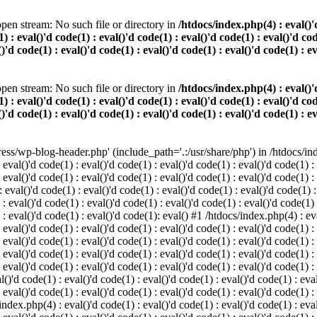
pen stream: No such file or directory in
/htdocs/index.php(4) : eval()'d
) : eval()'d code(1) : eval()'d code(1) : eval()'d code(1) : eval()'d cod
()'d code(1) : eval()'d code(1) : eval()'d code(1) : eval()'d code(1) : e
pen stream: No such file or directory in
/htdocs/index.php(4) : eval()'d
) : eval()'d code(1) : eval()'d code(1) : eval()'d code(1) : eval()'d cod
()'d code(1) : eval()'d code(1) : eval()'d code(1) : eval()'d code(1) : e
s/wp-blog-header.php' (include_path='.:/usr/share/php') in /htdocs/index
 eval()'d code(1) : eval()'d code(1) : eval()'d code(1) : eval()'d code(1) :
 eval()'d code(1) : eval()'d code(1) : eval()'d code(1) : eval()'d code(1) :
eval()'d code(1) : eval()'d code(1) : eval()'d code(1) : eval()'d code(1) :
 : eval()'d code(1) : eval()'d code(1) : eval()'d code(1) : eval()'d code(1)
) : eval()'d code(1) : eval()'d code(1): eval() #1 /htdocs/index.php(4) : ev
 eval()'d code(1) : eval()'d code(1) : eval()'d code(1) : eval()'d code(1) :
: eval()'d code(1) : eval()'d code(1) : eval()'d code(1) : eval()'d code(1) 
 eval()'d code(1) : eval()'d code(1) : eval()'d code(1) : eval()'d code(1) :
 eval()'d code(1) : eval()'d code(1) : eval()'d code(1) : eval()'d code(1) :
()'d code(1) : eval()'d code(1) : eval()'d code(1) : eval()'d code(1) : eval
 eval()'d code(1) : eval()'d code(1) : eval()'d code(1) : eval()'d code(1) :
index.php(4) : eval()'d code(1) : eval()'d code(1) : eval()'d code(1) : eval