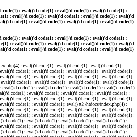
 code(1) : eval()'d code(1) : eval()'d code(1) : eval()'d code(1) :
e(1) : eval()'d code(1) : eval()'d code(1) : eval()'d code(1) : eval()'d
val()'d code(1) : eval()'d code(1) : eval()'d code(1) : eval()'d code(1)
 code(1) : eval()'d code(1) : eval()'d code(1) : eval()'d code(1) :
e(1) : eval()'d code(1) : eval()'d code(1) : eval()'d code(1) : eval()'d
val()'d code(1) : eval()'d code(1) : eval()'d code(1) : eval()'d code(1)
.php(4) : eval()'d code(1) : eval()'d code(1) : eval()'d code(1) :
 eval()'d code(1) : eval()'d code(1) : eval()'d code(1) : eval()'d code(1) :
 eval()'d code(1) : eval()'d code(1) : eval()'d code(1) : eval()'d code(1) :
 eval()'d code(1) : eval()'d code(1) : eval()'d code(1) : eval()'d code(1)
 : eval()'d code(1) : eval()'d code(1) : eval()'d code(1) : eval()'d code(1)
al()'d code(1) : eval()'d code(1) : eval()'d code(1) : eval()'d code(1) :
 eval()'d code(1) : eval()'d code(1) : eval()'d code(1) : eval()'d code(1) :
: eval()'d code(1) : eval()'d code(1): eval() #2 /htdocs/index.php(4) :
 eval()'d code(1) : eval()'d code(1) : eval()'d code(1) : eval()'d code(1) :
 eval()'d code(1) : eval()'d code(1) : eval()'d code(1) : eval()'d code(1) :
()'d code(1) : eval()'d code(1) : eval()'d code(1) : eval()'d code(1) :
 eval()'d code(1) : eval()'d code(1) : eval()'d code(1) : eval()'d code(1) :
()'d code(1) : eval()'d code(1) : eval()'d code(1) : eval()'d code(1) :