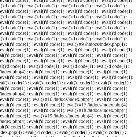
 eval()'d code(1) : eval()'d code(1) : eval()'d code(1) : eval()'d code(1) :
()'d code(1) : eval()'d code(1) : eval()'d code(1) : eval()'d code(1) :
 eval()'d code(1) : eval()'d code(1) : eval()'d code(1) : eval()'d code(1) :
()'d code(1) : eval()'d code(1) : eval()'d code(1) : eval()'d code(1) :
 eval()'d code(1) : eval()'d code(1) : eval()'d code(1) : eval()'d code(1) :
()'d code(1) : eval()'d code(1) : eval()'d code(1) : eval()'d code(1) :
 eval()'d code(1) : eval()'d code(1) : eval()'d code(1) : eval()'d code(1) :
()'d code(1) : eval()'d code(1) : eval()'d code(1) : eval()'d code(1) :
: eval()'d code(1) : eval()'d code(1): eval() #9 /htdocs/index.php(4) :
 eval()'d code(1) : eval()'d code(1) : eval()'d code(1) : eval()'d code(1) :
l()'d code(1) : eval()'d code(1) : eval()'d code(1) : eval()'d code(1) :
 eval()'d code(1) : eval()'d code(1) : eval()'d code(1) : eval()'d code(1) :
l()'d code(1) : eval()'d code(1) : eval()'d code(1) : eval()'d code(1) :
/index.php(4) : eval()'d code(1) : eval()'d code(1) : eval()'d code(1) :
 eval()'d code(1) : eval()'d code(1) : eval()'d code(1) : eval()'d code(1):
al()'d code(1) : eval()'d code(1) : eval()'d code(1) : eval()'d code(1) :
l()'d code(1) : eval()'d code(1) : eval()'d code(1) : eval()'d code(1) :
/index.php(4) : eval()'d code(1) : eval()'d code(1) : eval()'d code(1) :
: eval()'d code(1): eval() #16 /htdocs/index.php(4) : eval()'d code(1) :
: eval()'d code(1) : eval()'d code(1): eval() #17 /htdocs/index.php(4) :
: eval()'d code(1) : eval()'d code(1): eval() #18 /htdocs/index.php(4) :
: eval()'d code(1): eval() #19 /htdocs/index.php(4) : eval()'d code(1) :
/index.php(4) : eval()'d code(1) : eval()'d code(1) : eval()'d code(1) :
l()'d code(1) : eval()'d code(1) : eval()'d code(1) : eval()'d code(1):
ndex.php(4) : eval()'d code(1) : eval()'d code(1) : eval()'d code(1) :