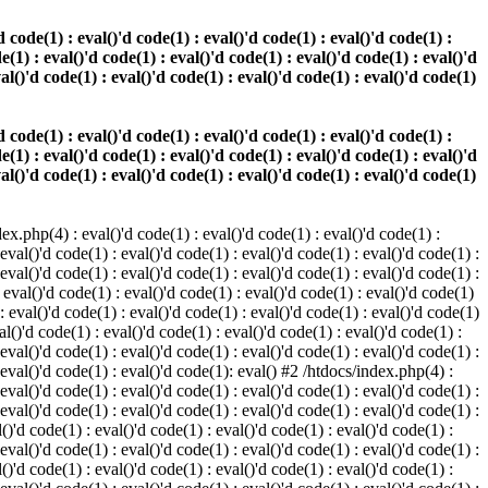
 code(1) : eval()'d code(1) : eval()'d code(1) : eval()'d code(1) :
e(1) : eval()'d code(1) : eval()'d code(1) : eval()'d code(1) : eval()'d
val()'d code(1) : eval()'d code(1) : eval()'d code(1) : eval()'d code(1)
 code(1) : eval()'d code(1) : eval()'d code(1) : eval()'d code(1) :
e(1) : eval()'d code(1) : eval()'d code(1) : eval()'d code(1) : eval()'d
val()'d code(1) : eval()'d code(1) : eval()'d code(1) : eval()'d code(1)
.php(4) : eval()'d code(1) : eval()'d code(1) : eval()'d code(1) :
 eval()'d code(1) : eval()'d code(1) : eval()'d code(1) : eval()'d code(1) :
 eval()'d code(1) : eval()'d code(1) : eval()'d code(1) : eval()'d code(1) :
 eval()'d code(1) : eval()'d code(1) : eval()'d code(1) : eval()'d code(1)
 : eval()'d code(1) : eval()'d code(1) : eval()'d code(1) : eval()'d code(1)
al()'d code(1) : eval()'d code(1) : eval()'d code(1) : eval()'d code(1) :
 eval()'d code(1) : eval()'d code(1) : eval()'d code(1) : eval()'d code(1) :
: eval()'d code(1) : eval()'d code(1): eval() #2 /htdocs/index.php(4) :
 eval()'d code(1) : eval()'d code(1) : eval()'d code(1) : eval()'d code(1) :
 eval()'d code(1) : eval()'d code(1) : eval()'d code(1) : eval()'d code(1) :
()'d code(1) : eval()'d code(1) : eval()'d code(1) : eval()'d code(1) :
 eval()'d code(1) : eval()'d code(1) : eval()'d code(1) : eval()'d code(1) :
()'d code(1) : eval()'d code(1) : eval()'d code(1) : eval()'d code(1) :