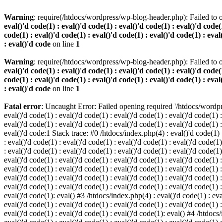
Warning
: require(/htdocs/wordpress/wp-blog-header.php): Failed to o
eval()'d code(1) : eval()'d code(1) : eval()'d code(1) : eval()'d code(1
code(1) : eval()'d code(1) : eval()'d code(1) : eval()'d code(1) : eval
: eval()'d code
on line
1
Warning
: require(/htdocs/wordpress/wp-blog-header.php): Failed to o
eval()'d code(1) : eval()'d code(1) : eval()'d code(1) : eval()'d code(1
code(1) : eval()'d code(1) : eval()'d code(1) : eval()'d code(1) : eval
: eval()'d code
on line
1
Fatal error
: Uncaught Error: Failed opening required '/htdocs/wordpres
eval()'d code(1) : eval()'d code(1) : eval()'d code(1) : eval()'d code(1) :
eval()'d code(1) : eval()'d code(1) : eval()'d code(1) : eval()'d code(1) :
eval()'d code:1 Stack trace: #0 /htdocs/index.php(4) : eval()'d code(1) : 
: eval()'d code(1) : eval()'d code(1) : eval()'d code(1) : eval()'d code(1)
: eval()'d code(1) : eval()'d code(1) : eval()'d code(1) : eval()'d code(1
eval()'d code(1) : eval()'d code(1) : eval()'d code(1) : eval()'d code(1) :
eval()'d code(1) : eval()'d code(1) : eval()'d code(1) : eval()'d code(1) 
eval()'d code(1) : eval()'d code(1) : eval()'d code(1) : eval()'d code(1) :
eval()'d code(1) : eval()'d code(1) : eval()'d code(1) : eval()'d code(1) :
eval()'d code(1): eval() #3 /htdocs/index.php(4) : eval()'d code(1) : eval
eval()'d code(1) : eval()'d code(1) : eval()'d code(1) : eval()'d code(1) :
eval()'d code(1) : eval()'d code(1) : eval()'d code(1): eval() #4 /htdocs/