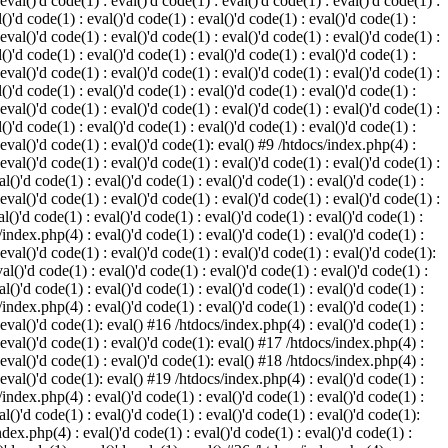
 eval()'d code(1) : eval()'d code(1) : eval()'d code(1) : eval()'d code(1) :
()'d code(1) : eval()'d code(1) : eval()'d code(1) : eval()'d code(1) :
 eval()'d code(1) : eval()'d code(1) : eval()'d code(1) : eval()'d code(1) :
()'d code(1) : eval()'d code(1) : eval()'d code(1) : eval()'d code(1) :
 eval()'d code(1) : eval()'d code(1) : eval()'d code(1) : eval()'d code(1) :
()'d code(1) : eval()'d code(1) : eval()'d code(1) : eval()'d code(1) :
 eval()'d code(1) : eval()'d code(1) : eval()'d code(1) : eval()'d code(1) :
()'d code(1) : eval()'d code(1) : eval()'d code(1) : eval()'d code(1) :
: eval()'d code(1) : eval()'d code(1): eval() #9 /htdocs/index.php(4) :
 eval()'d code(1) : eval()'d code(1) : eval()'d code(1) : eval()'d code(1) :
l()'d code(1) : eval()'d code(1) : eval()'d code(1) : eval()'d code(1) :
 eval()'d code(1) : eval()'d code(1) : eval()'d code(1) : eval()'d code(1) :
l()'d code(1) : eval()'d code(1) : eval()'d code(1) : eval()'d code(1) :
/index.php(4) : eval()'d code(1) : eval()'d code(1) : eval()'d code(1) :
 eval()'d code(1) : eval()'d code(1) : eval()'d code(1) : eval()'d code(1):
al()'d code(1) : eval()'d code(1) : eval()'d code(1) : eval()'d code(1) :
l()'d code(1) : eval()'d code(1) : eval()'d code(1) : eval()'d code(1) :
/index.php(4) : eval()'d code(1) : eval()'d code(1) : eval()'d code(1) :
: eval()'d code(1): eval() #16 /htdocs/index.php(4) : eval()'d code(1) :
: eval()'d code(1) : eval()'d code(1): eval() #17 /htdocs/index.php(4) :
: eval()'d code(1) : eval()'d code(1): eval() #18 /htdocs/index.php(4) :
: eval()'d code(1): eval() #19 /htdocs/index.php(4) : eval()'d code(1) :
/index.php(4) : eval()'d code(1) : eval()'d code(1) : eval()'d code(1) :
l()'d code(1) : eval()'d code(1) : eval()'d code(1) : eval()'d code(1):
ndex.php(4) : eval()'d code(1) : eval()'d code(1) : eval()'d code(1) :