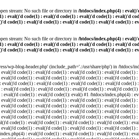
pen stream: No such file or directory in
/htdocs/index.php(4) : eval()'d
) : eval()'d code(1) : eval()'d code(1) : eval()'d code(1) : eval()'d cod
()'d code(1) : eval()'d code(1) : eval()'d code(1) : eval()'d code(1) : e
pen stream: No such file or directory in
/htdocs/index.php(4) : eval()'d
) : eval()'d code(1) : eval()'d code(1) : eval()'d code(1) : eval()'d cod
()'d code(1) : eval()'d code(1) : eval()'d code(1) : eval()'d code(1) : e
s/wp-blog-header.php' (include_path='.:/usr/share/php') in /htdocs/index
 eval()'d code(1) : eval()'d code(1) : eval()'d code(1) : eval()'d code(1) :
 eval()'d code(1) : eval()'d code(1) : eval()'d code(1) : eval()'d code(1) :
eval()'d code(1) : eval()'d code(1) : eval()'d code(1) : eval()'d code(1) :
 : eval()'d code(1) : eval()'d code(1) : eval()'d code(1) : eval()'d code(1)
) : eval()'d code(1) : eval()'d code(1): eval() #1 /htdocs/index.php(4) : ev
 eval()'d code(1) : eval()'d code(1) : eval()'d code(1) : eval()'d code(1) :
: eval()'d code(1) : eval()'d code(1) : eval()'d code(1) : eval()'d code(1) 
 eval()'d code(1) : eval()'d code(1) : eval()'d code(1) : eval()'d code(1) :
 eval()'d code(1) : eval()'d code(1) : eval()'d code(1) : eval()'d code(1) :
()'d code(1) : eval()'d code(1) : eval()'d code(1) : eval()'d code(1) : eval
 eval()'d code(1) : eval()'d code(1) : eval()'d code(1) : eval()'d code(1) :
index.php(4) : eval()'d code(1) : eval()'d code(1) : eval()'d code(1) : eval