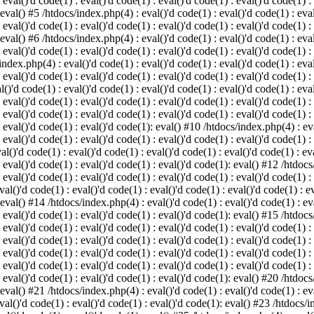
 eval()'d code(1) : eval()'d code(1) : eval()'d code(1) : eval()'d code(1) :
 eval() #5 /htdocs/index.php(4) : eval()'d code(1) : eval()'d code(1) : eval
 eval()'d code(1) : eval()'d code(1) : eval()'d code(1) : eval()'d code(1) :
 eval() #6 /htdocs/index.php(4) : eval()'d code(1) : eval()'d code(1) : eval
 eval()'d code(1) : eval()'d code(1) : eval()'d code(1) : eval()'d code(1) :
index.php(4) : eval()'d code(1) : eval()'d code(1) : eval()'d code(1) : eval
 eval()'d code(1) : eval()'d code(1) : eval()'d code(1) : eval()'d code(1) :
()'d code(1) : eval()'d code(1) : eval()'d code(1) : eval()'d code(1) : eval
: eval()'d code(1) : eval()'d code(1) : eval()'d code(1) : eval()'d code(1) 
 eval()'d code(1) : eval()'d code(1) : eval()'d code(1) : eval()'d code(1) :
: eval()'d code(1) : eval()'d code(1): eval() #10 /htdocs/index.php(4) : eva
 eval()'d code(1) : eval()'d code(1) : eval()'d code(1) : eval()'d code(1) :
l()'d code(1) : eval()'d code(1) : eval()'d code(1) : eval()'d code(1) : eva
: eval()'d code(1) : eval()'d code(1) : eval()'d code(1): eval() #12 /htdocs
 eval()'d code(1) : eval()'d code(1) : eval()'d code(1) : eval()'d code(1) :
al()'d code(1) : eval()'d code(1) : eval()'d code(1) : eval()'d code(1) : ev
 eval() #14 /htdocs/index.php(4) : eval()'d code(1) : eval()'d code(1) : eva
: eval()'d code(1) : eval()'d code(1) : eval()'d code(1): eval() #15 /htdocs
: eval()'d code(1) : eval()'d code(1) : eval()'d code(1) : eval()'d code(1) 
: eval()'d code(1) : eval()'d code(1) : eval()'d code(1) : eval()'d code(1) 
: eval()'d code(1) : eval()'d code(1) : eval()'d code(1) : eval()'d code(1) 
: eval()'d code(1) : eval()'d code(1) : eval()'d code(1) : eval()'d code(1) 
: eval()'d code(1) : eval()'d code(1) : eval()'d code(1): eval() #20 /htdocs
 eval() #21 /htdocs/index.php(4) : eval()'d code(1) : eval()'d code(1) : eva
val()'d code(1) : eval()'d code(1) : eval()'d code(1): eval() #23 /htdocs/i