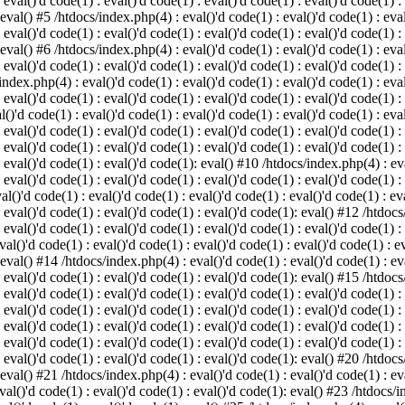
 eval()'d code(1) : eval()'d code(1) : eval()'d code(1) : eval()'d code(1) :
 eval() #5 /htdocs/index.php(4) : eval()'d code(1) : eval()'d code(1) : eval
 eval()'d code(1) : eval()'d code(1) : eval()'d code(1) : eval()'d code(1) :
 eval() #6 /htdocs/index.php(4) : eval()'d code(1) : eval()'d code(1) : eval
 eval()'d code(1) : eval()'d code(1) : eval()'d code(1) : eval()'d code(1) :
index.php(4) : eval()'d code(1) : eval()'d code(1) : eval()'d code(1) : eval
 eval()'d code(1) : eval()'d code(1) : eval()'d code(1) : eval()'d code(1) :
()'d code(1) : eval()'d code(1) : eval()'d code(1) : eval()'d code(1) : eval
: eval()'d code(1) : eval()'d code(1) : eval()'d code(1) : eval()'d code(1) 
 eval()'d code(1) : eval()'d code(1) : eval()'d code(1) : eval()'d code(1) :
: eval()'d code(1) : eval()'d code(1): eval() #10 /htdocs/index.php(4) : eva
 eval()'d code(1) : eval()'d code(1) : eval()'d code(1) : eval()'d code(1) :
l()'d code(1) : eval()'d code(1) : eval()'d code(1) : eval()'d code(1) : eva
: eval()'d code(1) : eval()'d code(1) : eval()'d code(1): eval() #12 /htdocs
 eval()'d code(1) : eval()'d code(1) : eval()'d code(1) : eval()'d code(1) :
al()'d code(1) : eval()'d code(1) : eval()'d code(1) : eval()'d code(1) : ev
 eval() #14 /htdocs/index.php(4) : eval()'d code(1) : eval()'d code(1) : eva
: eval()'d code(1) : eval()'d code(1) : eval()'d code(1): eval() #15 /htdocs
: eval()'d code(1) : eval()'d code(1) : eval()'d code(1) : eval()'d code(1) 
: eval()'d code(1) : eval()'d code(1) : eval()'d code(1) : eval()'d code(1) 
: eval()'d code(1) : eval()'d code(1) : eval()'d code(1) : eval()'d code(1) 
: eval()'d code(1) : eval()'d code(1) : eval()'d code(1) : eval()'d code(1) 
: eval()'d code(1) : eval()'d code(1) : eval()'d code(1): eval() #20 /htdocs
 eval() #21 /htdocs/index.php(4) : eval()'d code(1) : eval()'d code(1) : eva
val()'d code(1) : eval()'d code(1) : eval()'d code(1): eval() #23 /htdocs/i