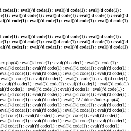
 code(1) : eval()'d code(1) : eval()'d code(1) : eval()'d code(1) :
e(1) : eval()'d code(1) : eval()'d code(1) : eval()'d code(1) : eval()'d
val()'d code(1) : eval()'d code(1) : eval()'d code(1) : eval()'d code(1)
 code(1) : eval()'d code(1) : eval()'d code(1) : eval()'d code(1) :
e(1) : eval()'d code(1) : eval()'d code(1) : eval()'d code(1) : eval()'d
val()'d code(1) : eval()'d code(1) : eval()'d code(1) : eval()'d code(1)
.php(4) : eval()'d code(1) : eval()'d code(1) : eval()'d code(1) :
 eval()'d code(1) : eval()'d code(1) : eval()'d code(1) : eval()'d code(1) :
 eval()'d code(1) : eval()'d code(1) : eval()'d code(1) : eval()'d code(1) :
 eval()'d code(1) : eval()'d code(1) : eval()'d code(1) : eval()'d code(1)
 : eval()'d code(1) : eval()'d code(1) : eval()'d code(1) : eval()'d code(1)
al()'d code(1) : eval()'d code(1) : eval()'d code(1) : eval()'d code(1) :
 eval()'d code(1) : eval()'d code(1) : eval()'d code(1) : eval()'d code(1) :
: eval()'d code(1) : eval()'d code(1): eval() #2 /htdocs/index.php(4) :
 eval()'d code(1) : eval()'d code(1) : eval()'d code(1) : eval()'d code(1) :
 eval()'d code(1) : eval()'d code(1) : eval()'d code(1) : eval()'d code(1) :
()'d code(1) : eval()'d code(1) : eval()'d code(1) : eval()'d code(1) :
 eval()'d code(1) : eval()'d code(1) : eval()'d code(1) : eval()'d code(1) :
()'d code(1) : eval()'d code(1) : eval()'d code(1) : eval()'d code(1) :