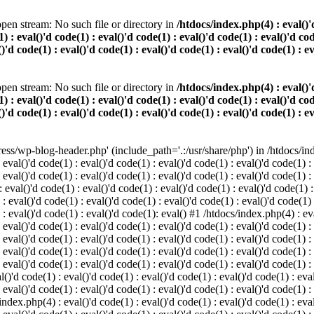
pen stream: No such file or directory in
/htdocs/index.php(4) : eval()'d
) : eval()'d code(1) : eval()'d code(1) : eval()'d code(1) : eval()'d cod
()'d code(1) : eval()'d code(1) : eval()'d code(1) : eval()'d code(1) : e
pen stream: No such file or directory in
/htdocs/index.php(4) : eval()'d
) : eval()'d code(1) : eval()'d code(1) : eval()'d code(1) : eval()'d cod
()'d code(1) : eval()'d code(1) : eval()'d code(1) : eval()'d code(1) : e
s/wp-blog-header.php' (include_path='.:/usr/share/php') in /htdocs/index
 eval()'d code(1) : eval()'d code(1) : eval()'d code(1) : eval()'d code(1) :
 eval()'d code(1) : eval()'d code(1) : eval()'d code(1) : eval()'d code(1) :
eval()'d code(1) : eval()'d code(1) : eval()'d code(1) : eval()'d code(1) :
 : eval()'d code(1) : eval()'d code(1) : eval()'d code(1) : eval()'d code(1)
) : eval()'d code(1) : eval()'d code(1): eval() #1 /htdocs/index.php(4) : ev
 eval()'d code(1) : eval()'d code(1) : eval()'d code(1) : eval()'d code(1) :
: eval()'d code(1) : eval()'d code(1) : eval()'d code(1) : eval()'d code(1) 
 eval()'d code(1) : eval()'d code(1) : eval()'d code(1) : eval()'d code(1) :
 eval()'d code(1) : eval()'d code(1) : eval()'d code(1) : eval()'d code(1) :
()'d code(1) : eval()'d code(1) : eval()'d code(1) : eval()'d code(1) : eval
 eval()'d code(1) : eval()'d code(1) : eval()'d code(1) : eval()'d code(1) :
index.php(4) : eval()'d code(1) : eval()'d code(1) : eval()'d code(1) : eval