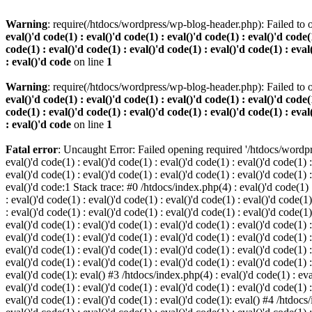
Warning
: require(/htdocs/wordpress/wp-blog-header.php): Failed to o
eval()'d code(1) : eval()'d code(1) : eval()'d code(1) : eval()'d code(1
code(1) : eval()'d code(1) : eval()'d code(1) : eval()'d code(1) : eval
: eval()'d code
on line
1
Warning
: require(/htdocs/wordpress/wp-blog-header.php): Failed to o
eval()'d code(1) : eval()'d code(1) : eval()'d code(1) : eval()'d code(1
code(1) : eval()'d code(1) : eval()'d code(1) : eval()'d code(1) : eval
: eval()'d code
on line
1
Fatal error
: Uncaught Error: Failed opening required '/htdocs/wordpres
eval()'d code(1) : eval()'d code(1) : eval()'d code(1) : eval()'d code(1) :
eval()'d code(1) : eval()'d code(1) : eval()'d code(1) : eval()'d code(1) :
eval()'d code:1 Stack trace: #0 /htdocs/index.php(4) : eval()'d code(1) : 
: eval()'d code(1) : eval()'d code(1) : eval()'d code(1) : eval()'d code(1)
: eval()'d code(1) : eval()'d code(1) : eval()'d code(1) : eval()'d code(1
eval()'d code(1) : eval()'d code(1) : eval()'d code(1) : eval()'d code(1) :
eval()'d code(1) : eval()'d code(1) : eval()'d code(1) : eval()'d code(1) 
eval()'d code(1) : eval()'d code(1) : eval()'d code(1) : eval()'d code(1) :
eval()'d code(1) : eval()'d code(1) : eval()'d code(1) : eval()'d code(1) :
eval()'d code(1): eval() #3 /htdocs/index.php(4) : eval()'d code(1) : eval
eval()'d code(1) : eval()'d code(1) : eval()'d code(1) : eval()'d code(1) :
eval()'d code(1) : eval()'d code(1) : eval()'d code(1): eval() #4 /htdocs/