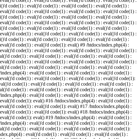
 eval()'d code(1) : eval()'d code(1) : eval()'d code(1) : eval()'d code(1) :
()'d code(1) : eval()'d code(1) : eval()'d code(1) : eval()'d code(1) :
 eval()'d code(1) : eval()'d code(1) : eval()'d code(1) : eval()'d code(1) :
()'d code(1) : eval()'d code(1) : eval()'d code(1) : eval()'d code(1) :
 eval()'d code(1) : eval()'d code(1) : eval()'d code(1) : eval()'d code(1) :
()'d code(1) : eval()'d code(1) : eval()'d code(1) : eval()'d code(1) :
 eval()'d code(1) : eval()'d code(1) : eval()'d code(1) : eval()'d code(1) :
()'d code(1) : eval()'d code(1) : eval()'d code(1) : eval()'d code(1) :
: eval()'d code(1) : eval()'d code(1): eval() #9 /htdocs/index.php(4) :
 eval()'d code(1) : eval()'d code(1) : eval()'d code(1) : eval()'d code(1) :
l()'d code(1) : eval()'d code(1) : eval()'d code(1) : eval()'d code(1) :
 eval()'d code(1) : eval()'d code(1) : eval()'d code(1) : eval()'d code(1) :
l()'d code(1) : eval()'d code(1) : eval()'d code(1) : eval()'d code(1) :
/index.php(4) : eval()'d code(1) : eval()'d code(1) : eval()'d code(1) :
 eval()'d code(1) : eval()'d code(1) : eval()'d code(1) : eval()'d code(1):
al()'d code(1) : eval()'d code(1) : eval()'d code(1) : eval()'d code(1) :
l()'d code(1) : eval()'d code(1) : eval()'d code(1) : eval()'d code(1) :
/index.php(4) : eval()'d code(1) : eval()'d code(1) : eval()'d code(1) :
: eval()'d code(1): eval() #16 /htdocs/index.php(4) : eval()'d code(1) :
: eval()'d code(1) : eval()'d code(1): eval() #17 /htdocs/index.php(4) :
: eval()'d code(1) : eval()'d code(1): eval() #18 /htdocs/index.php(4) :
: eval()'d code(1): eval() #19 /htdocs/index.php(4) : eval()'d code(1) :
/index.php(4) : eval()'d code(1) : eval()'d code(1) : eval()'d code(1) :
l()'d code(1) : eval()'d code(1) : eval()'d code(1) : eval()'d code(1):
ndex.php(4) : eval()'d code(1) : eval()'d code(1) : eval()'d code(1) :