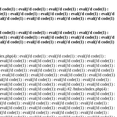
 code(1) : eval()'d code(1) : eval()'d code(1) : eval()'d code(1) :
e(1) : eval()'d code(1) : eval()'d code(1) : eval()'d code(1) : eval()'d
val()'d code(1) : eval()'d code(1) : eval()'d code(1) : eval()'d code(1)
 code(1) : eval()'d code(1) : eval()'d code(1) : eval()'d code(1) :
e(1) : eval()'d code(1) : eval()'d code(1) : eval()'d code(1) : eval()'d
val()'d code(1) : eval()'d code(1) : eval()'d code(1) : eval()'d code(1)
.php(4) : eval()'d code(1) : eval()'d code(1) : eval()'d code(1) :
 eval()'d code(1) : eval()'d code(1) : eval()'d code(1) : eval()'d code(1) :
 eval()'d code(1) : eval()'d code(1) : eval()'d code(1) : eval()'d code(1) :
 eval()'d code(1) : eval()'d code(1) : eval()'d code(1) : eval()'d code(1)
 : eval()'d code(1) : eval()'d code(1) : eval()'d code(1) : eval()'d code(1)
al()'d code(1) : eval()'d code(1) : eval()'d code(1) : eval()'d code(1) :
 eval()'d code(1) : eval()'d code(1) : eval()'d code(1) : eval()'d code(1) :
: eval()'d code(1) : eval()'d code(1): eval() #2 /htdocs/index.php(4) :
 eval()'d code(1) : eval()'d code(1) : eval()'d code(1) : eval()'d code(1) :
 eval()'d code(1) : eval()'d code(1) : eval()'d code(1) : eval()'d code(1) :
()'d code(1) : eval()'d code(1) : eval()'d code(1) : eval()'d code(1) :
 eval()'d code(1) : eval()'d code(1) : eval()'d code(1) : eval()'d code(1) :
()'d code(1) : eval()'d code(1) : eval()'d code(1) : eval()'d code(1) :