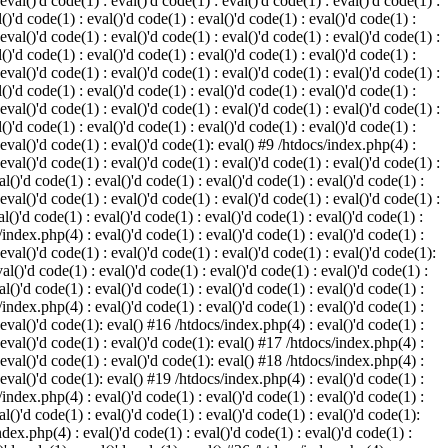
 eval()'d code(1) : eval()'d code(1) : eval()'d code(1) : eval()'d code(1) :
()'d code(1) : eval()'d code(1) : eval()'d code(1) : eval()'d code(1) :
 eval()'d code(1) : eval()'d code(1) : eval()'d code(1) : eval()'d code(1) :
()'d code(1) : eval()'d code(1) : eval()'d code(1) : eval()'d code(1) :
 eval()'d code(1) : eval()'d code(1) : eval()'d code(1) : eval()'d code(1) :
()'d code(1) : eval()'d code(1) : eval()'d code(1) : eval()'d code(1) :
 eval()'d code(1) : eval()'d code(1) : eval()'d code(1) : eval()'d code(1) :
()'d code(1) : eval()'d code(1) : eval()'d code(1) : eval()'d code(1) :
: eval()'d code(1) : eval()'d code(1): eval() #9 /htdocs/index.php(4) :
 eval()'d code(1) : eval()'d code(1) : eval()'d code(1) : eval()'d code(1) :
l()'d code(1) : eval()'d code(1) : eval()'d code(1) : eval()'d code(1) :
 eval()'d code(1) : eval()'d code(1) : eval()'d code(1) : eval()'d code(1) :
l()'d code(1) : eval()'d code(1) : eval()'d code(1) : eval()'d code(1) :
/index.php(4) : eval()'d code(1) : eval()'d code(1) : eval()'d code(1) :
 eval()'d code(1) : eval()'d code(1) : eval()'d code(1) : eval()'d code(1):
al()'d code(1) : eval()'d code(1) : eval()'d code(1) : eval()'d code(1) :
l()'d code(1) : eval()'d code(1) : eval()'d code(1) : eval()'d code(1) :
/index.php(4) : eval()'d code(1) : eval()'d code(1) : eval()'d code(1) :
: eval()'d code(1): eval() #16 /htdocs/index.php(4) : eval()'d code(1) :
: eval()'d code(1) : eval()'d code(1): eval() #17 /htdocs/index.php(4) :
: eval()'d code(1) : eval()'d code(1): eval() #18 /htdocs/index.php(4) :
: eval()'d code(1): eval() #19 /htdocs/index.php(4) : eval()'d code(1) :
/index.php(4) : eval()'d code(1) : eval()'d code(1) : eval()'d code(1) :
l()'d code(1) : eval()'d code(1) : eval()'d code(1) : eval()'d code(1):
ndex.php(4) : eval()'d code(1) : eval()'d code(1) : eval()'d code(1) :