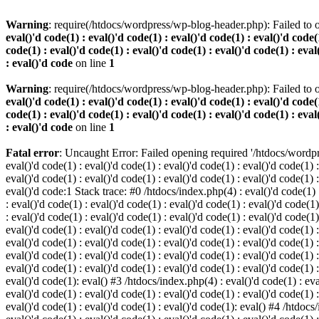
Warning
: require(/htdocs/wordpress/wp-blog-header.php): Failed to o
eval()'d code(1) : eval()'d code(1) : eval()'d code(1) : eval()'d code(1
code(1) : eval()'d code(1) : eval()'d code(1) : eval()'d code(1) : eval
: eval()'d code
on line
1
Warning
: require(/htdocs/wordpress/wp-blog-header.php): Failed to o
eval()'d code(1) : eval()'d code(1) : eval()'d code(1) : eval()'d code(1
code(1) : eval()'d code(1) : eval()'d code(1) : eval()'d code(1) : eval
: eval()'d code
on line
1
Fatal error
: Uncaught Error: Failed opening required '/htdocs/wordpres
eval()'d code(1) : eval()'d code(1) : eval()'d code(1) : eval()'d code(1) :
eval()'d code(1) : eval()'d code(1) : eval()'d code(1) : eval()'d code(1) :
eval()'d code:1 Stack trace: #0 /htdocs/index.php(4) : eval()'d code(1) : 
: eval()'d code(1) : eval()'d code(1) : eval()'d code(1) : eval()'d code(1)
: eval()'d code(1) : eval()'d code(1) : eval()'d code(1) : eval()'d code(1
eval()'d code(1) : eval()'d code(1) : eval()'d code(1) : eval()'d code(1) :
eval()'d code(1) : eval()'d code(1) : eval()'d code(1) : eval()'d code(1) 
eval()'d code(1) : eval()'d code(1) : eval()'d code(1) : eval()'d code(1) :
eval()'d code(1) : eval()'d code(1) : eval()'d code(1) : eval()'d code(1) :
eval()'d code(1): eval() #3 /htdocs/index.php(4) : eval()'d code(1) : eval
eval()'d code(1) : eval()'d code(1) : eval()'d code(1) : eval()'d code(1) :
eval()'d code(1) : eval()'d code(1) : eval()'d code(1): eval() #4 /htdocs/