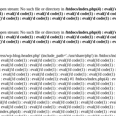
pen stream: No such file or directory in
/htdocs/index.php(4) : eval()'d
) : eval()'d code(1) : eval()'d code(1) : eval()'d code(1) : eval()'d cod
()'d code(1) : eval()'d code(1) : eval()'d code(1) : eval()'d code(1) : e
pen stream: No such file or directory in
/htdocs/index.php(4) : eval()'d
) : eval()'d code(1) : eval()'d code(1) : eval()'d code(1) : eval()'d cod
()'d code(1) : eval()'d code(1) : eval()'d code(1) : eval()'d code(1) : e
s/wp-blog-header.php' (include_path='.:/usr/share/php') in /htdocs/index
 eval()'d code(1) : eval()'d code(1) : eval()'d code(1) : eval()'d code(1) :
 eval()'d code(1) : eval()'d code(1) : eval()'d code(1) : eval()'d code(1) :
eval()'d code(1) : eval()'d code(1) : eval()'d code(1) : eval()'d code(1) :
 : eval()'d code(1) : eval()'d code(1) : eval()'d code(1) : eval()'d code(1)
) : eval()'d code(1) : eval()'d code(1): eval() #1 /htdocs/index.php(4) : ev
 eval()'d code(1) : eval()'d code(1) : eval()'d code(1) : eval()'d code(1) :
: eval()'d code(1) : eval()'d code(1) : eval()'d code(1) : eval()'d code(1) 
 eval()'d code(1) : eval()'d code(1) : eval()'d code(1) : eval()'d code(1) :
 eval()'d code(1) : eval()'d code(1) : eval()'d code(1) : eval()'d code(1) :
()'d code(1) : eval()'d code(1) : eval()'d code(1) : eval()'d code(1) : eval
 eval()'d code(1) : eval()'d code(1) : eval()'d code(1) : eval()'d code(1) :
index.php(4) : eval()'d code(1) : eval()'d code(1) : eval()'d code(1) : eval