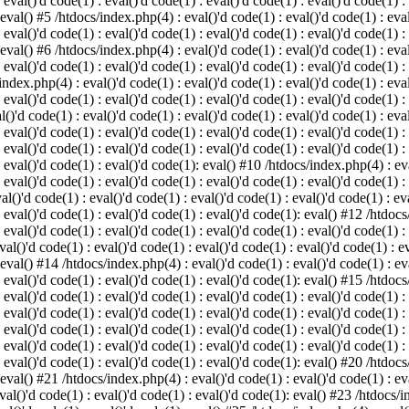
 eval()'d code(1) : eval()'d code(1) : eval()'d code(1) : eval()'d code(1) :
 eval() #5 /htdocs/index.php(4) : eval()'d code(1) : eval()'d code(1) : eval
 eval()'d code(1) : eval()'d code(1) : eval()'d code(1) : eval()'d code(1) :
 eval() #6 /htdocs/index.php(4) : eval()'d code(1) : eval()'d code(1) : eval
 eval()'d code(1) : eval()'d code(1) : eval()'d code(1) : eval()'d code(1) :
index.php(4) : eval()'d code(1) : eval()'d code(1) : eval()'d code(1) : eval
 eval()'d code(1) : eval()'d code(1) : eval()'d code(1) : eval()'d code(1) :
()'d code(1) : eval()'d code(1) : eval()'d code(1) : eval()'d code(1) : eval
: eval()'d code(1) : eval()'d code(1) : eval()'d code(1) : eval()'d code(1) 
 eval()'d code(1) : eval()'d code(1) : eval()'d code(1) : eval()'d code(1) :
: eval()'d code(1) : eval()'d code(1): eval() #10 /htdocs/index.php(4) : eva
 eval()'d code(1) : eval()'d code(1) : eval()'d code(1) : eval()'d code(1) :
l()'d code(1) : eval()'d code(1) : eval()'d code(1) : eval()'d code(1) : eva
: eval()'d code(1) : eval()'d code(1) : eval()'d code(1): eval() #12 /htdocs
 eval()'d code(1) : eval()'d code(1) : eval()'d code(1) : eval()'d code(1) :
al()'d code(1) : eval()'d code(1) : eval()'d code(1) : eval()'d code(1) : ev
 eval() #14 /htdocs/index.php(4) : eval()'d code(1) : eval()'d code(1) : eva
: eval()'d code(1) : eval()'d code(1) : eval()'d code(1): eval() #15 /htdocs
: eval()'d code(1) : eval()'d code(1) : eval()'d code(1) : eval()'d code(1) 
: eval()'d code(1) : eval()'d code(1) : eval()'d code(1) : eval()'d code(1) 
: eval()'d code(1) : eval()'d code(1) : eval()'d code(1) : eval()'d code(1) 
: eval()'d code(1) : eval()'d code(1) : eval()'d code(1) : eval()'d code(1) 
: eval()'d code(1) : eval()'d code(1) : eval()'d code(1): eval() #20 /htdocs
 eval() #21 /htdocs/index.php(4) : eval()'d code(1) : eval()'d code(1) : eva
val()'d code(1) : eval()'d code(1) : eval()'d code(1): eval() #23 /htdocs/i