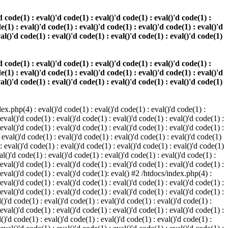
 code(1) : eval()'d code(1) : eval()'d code(1) : eval()'d code(1) :
e(1) : eval()'d code(1) : eval()'d code(1) : eval()'d code(1) : eval()'d
val()'d code(1) : eval()'d code(1) : eval()'d code(1) : eval()'d code(1)
 code(1) : eval()'d code(1) : eval()'d code(1) : eval()'d code(1) :
e(1) : eval()'d code(1) : eval()'d code(1) : eval()'d code(1) : eval()'d
val()'d code(1) : eval()'d code(1) : eval()'d code(1) : eval()'d code(1)
.php(4) : eval()'d code(1) : eval()'d code(1) : eval()'d code(1) :
 eval()'d code(1) : eval()'d code(1) : eval()'d code(1) : eval()'d code(1) :
 eval()'d code(1) : eval()'d code(1) : eval()'d code(1) : eval()'d code(1) :
 eval()'d code(1) : eval()'d code(1) : eval()'d code(1) : eval()'d code(1)
 : eval()'d code(1) : eval()'d code(1) : eval()'d code(1) : eval()'d code(1)
al()'d code(1) : eval()'d code(1) : eval()'d code(1) : eval()'d code(1) :
 eval()'d code(1) : eval()'d code(1) : eval()'d code(1) : eval()'d code(1) :
: eval()'d code(1) : eval()'d code(1): eval() #2 /htdocs/index.php(4) :
 eval()'d code(1) : eval()'d code(1) : eval()'d code(1) : eval()'d code(1) :
 eval()'d code(1) : eval()'d code(1) : eval()'d code(1) : eval()'d code(1) :
()'d code(1) : eval()'d code(1) : eval()'d code(1) : eval()'d code(1) :
 eval()'d code(1) : eval()'d code(1) : eval()'d code(1) : eval()'d code(1) :
()'d code(1) : eval()'d code(1) : eval()'d code(1) : eval()'d code(1) :