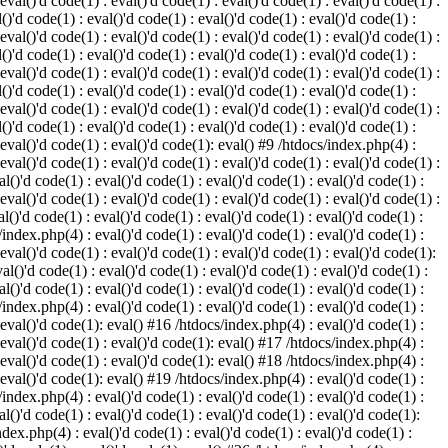
 eval()'d code(1) : eval()'d code(1) : eval()'d code(1) : eval()'d code(1) :
()'d code(1) : eval()'d code(1) : eval()'d code(1) : eval()'d code(1) :
 eval()'d code(1) : eval()'d code(1) : eval()'d code(1) : eval()'d code(1) :
()'d code(1) : eval()'d code(1) : eval()'d code(1) : eval()'d code(1) :
 eval()'d code(1) : eval()'d code(1) : eval()'d code(1) : eval()'d code(1) :
()'d code(1) : eval()'d code(1) : eval()'d code(1) : eval()'d code(1) :
 eval()'d code(1) : eval()'d code(1) : eval()'d code(1) : eval()'d code(1) :
()'d code(1) : eval()'d code(1) : eval()'d code(1) : eval()'d code(1) :
: eval()'d code(1) : eval()'d code(1): eval() #9 /htdocs/index.php(4) :
 eval()'d code(1) : eval()'d code(1) : eval()'d code(1) : eval()'d code(1) :
l()'d code(1) : eval()'d code(1) : eval()'d code(1) : eval()'d code(1) :
 eval()'d code(1) : eval()'d code(1) : eval()'d code(1) : eval()'d code(1) :
l()'d code(1) : eval()'d code(1) : eval()'d code(1) : eval()'d code(1) :
/index.php(4) : eval()'d code(1) : eval()'d code(1) : eval()'d code(1) :
 eval()'d code(1) : eval()'d code(1) : eval()'d code(1) : eval()'d code(1):
al()'d code(1) : eval()'d code(1) : eval()'d code(1) : eval()'d code(1) :
l()'d code(1) : eval()'d code(1) : eval()'d code(1) : eval()'d code(1) :
/index.php(4) : eval()'d code(1) : eval()'d code(1) : eval()'d code(1) :
: eval()'d code(1): eval() #16 /htdocs/index.php(4) : eval()'d code(1) :
: eval()'d code(1) : eval()'d code(1): eval() #17 /htdocs/index.php(4) :
: eval()'d code(1) : eval()'d code(1): eval() #18 /htdocs/index.php(4) :
: eval()'d code(1): eval() #19 /htdocs/index.php(4) : eval()'d code(1) :
/index.php(4) : eval()'d code(1) : eval()'d code(1) : eval()'d code(1) :
l()'d code(1) : eval()'d code(1) : eval()'d code(1) : eval()'d code(1):
ndex.php(4) : eval()'d code(1) : eval()'d code(1) : eval()'d code(1) :