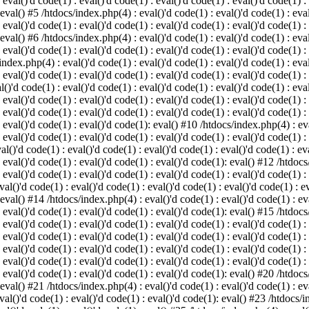
 eval()'d code(1) : eval()'d code(1) : eval()'d code(1) : eval()'d code(1) :
 eval() #5 /htdocs/index.php(4) : eval()'d code(1) : eval()'d code(1) : eval
 eval()'d code(1) : eval()'d code(1) : eval()'d code(1) : eval()'d code(1) :
 eval() #6 /htdocs/index.php(4) : eval()'d code(1) : eval()'d code(1) : eval
 eval()'d code(1) : eval()'d code(1) : eval()'d code(1) : eval()'d code(1) :
index.php(4) : eval()'d code(1) : eval()'d code(1) : eval()'d code(1) : eval
 eval()'d code(1) : eval()'d code(1) : eval()'d code(1) : eval()'d code(1) :
()'d code(1) : eval()'d code(1) : eval()'d code(1) : eval()'d code(1) : eval
: eval()'d code(1) : eval()'d code(1) : eval()'d code(1) : eval()'d code(1) 
 eval()'d code(1) : eval()'d code(1) : eval()'d code(1) : eval()'d code(1) :
: eval()'d code(1) : eval()'d code(1): eval() #10 /htdocs/index.php(4) : eva
 eval()'d code(1) : eval()'d code(1) : eval()'d code(1) : eval()'d code(1) :
l()'d code(1) : eval()'d code(1) : eval()'d code(1) : eval()'d code(1) : eva
: eval()'d code(1) : eval()'d code(1) : eval()'d code(1): eval() #12 /htdocs
 eval()'d code(1) : eval()'d code(1) : eval()'d code(1) : eval()'d code(1) :
al()'d code(1) : eval()'d code(1) : eval()'d code(1) : eval()'d code(1) : ev
 eval() #14 /htdocs/index.php(4) : eval()'d code(1) : eval()'d code(1) : eva
: eval()'d code(1) : eval()'d code(1) : eval()'d code(1): eval() #15 /htdocs
: eval()'d code(1) : eval()'d code(1) : eval()'d code(1) : eval()'d code(1) 
: eval()'d code(1) : eval()'d code(1) : eval()'d code(1) : eval()'d code(1) 
: eval()'d code(1) : eval()'d code(1) : eval()'d code(1) : eval()'d code(1) 
: eval()'d code(1) : eval()'d code(1) : eval()'d code(1) : eval()'d code(1) 
: eval()'d code(1) : eval()'d code(1) : eval()'d code(1): eval() #20 /htdocs
 eval() #21 /htdocs/index.php(4) : eval()'d code(1) : eval()'d code(1) : eva
val()'d code(1) : eval()'d code(1) : eval()'d code(1): eval() #23 /htdocs/i