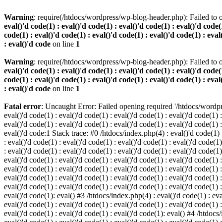
Warning
: require(/htdocs/wordpress/wp-blog-header.php): Failed to o
eval()'d code(1) : eval()'d code(1) : eval()'d code(1) : eval()'d code(1
code(1) : eval()'d code(1) : eval()'d code(1) : eval()'d code(1) : eval
: eval()'d code
on line
1
Warning
: require(/htdocs/wordpress/wp-blog-header.php): Failed to o
eval()'d code(1) : eval()'d code(1) : eval()'d code(1) : eval()'d code(1
code(1) : eval()'d code(1) : eval()'d code(1) : eval()'d code(1) : eval
: eval()'d code
on line
1
Fatal error
: Uncaught Error: Failed opening required '/htdocs/wordpres
eval()'d code(1) : eval()'d code(1) : eval()'d code(1) : eval()'d code(1) :
eval()'d code(1) : eval()'d code(1) : eval()'d code(1) : eval()'d code(1) :
eval()'d code:1 Stack trace: #0 /htdocs/index.php(4) : eval()'d code(1) : 
: eval()'d code(1) : eval()'d code(1) : eval()'d code(1) : eval()'d code(1)
: eval()'d code(1) : eval()'d code(1) : eval()'d code(1) : eval()'d code(1
eval()'d code(1) : eval()'d code(1) : eval()'d code(1) : eval()'d code(1) :
eval()'d code(1) : eval()'d code(1) : eval()'d code(1) : eval()'d code(1) 
eval()'d code(1) : eval()'d code(1) : eval()'d code(1) : eval()'d code(1) :
eval()'d code(1) : eval()'d code(1) : eval()'d code(1) : eval()'d code(1) :
eval()'d code(1): eval() #3 /htdocs/index.php(4) : eval()'d code(1) : eval
eval()'d code(1) : eval()'d code(1) : eval()'d code(1) : eval()'d code(1) :
eval()'d code(1) : eval()'d code(1) : eval()'d code(1): eval() #4 /htdocs/