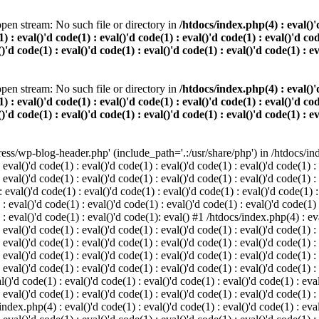
pen stream: No such file or directory in
/htdocs/index.php(4) : eval()'d
) : eval()'d code(1) : eval()'d code(1) : eval()'d code(1) : eval()'d cod
()'d code(1) : eval()'d code(1) : eval()'d code(1) : eval()'d code(1) : e
pen stream: No such file or directory in
/htdocs/index.php(4) : eval()'d
) : eval()'d code(1) : eval()'d code(1) : eval()'d code(1) : eval()'d cod
()'d code(1) : eval()'d code(1) : eval()'d code(1) : eval()'d code(1) : e
s/wp-blog-header.php' (include_path='.:/usr/share/php') in /htdocs/index
 eval()'d code(1) : eval()'d code(1) : eval()'d code(1) : eval()'d code(1) :
 eval()'d code(1) : eval()'d code(1) : eval()'d code(1) : eval()'d code(1) :
eval()'d code(1) : eval()'d code(1) : eval()'d code(1) : eval()'d code(1) :
 : eval()'d code(1) : eval()'d code(1) : eval()'d code(1) : eval()'d code(1)
) : eval()'d code(1) : eval()'d code(1): eval() #1 /htdocs/index.php(4) : ev
 eval()'d code(1) : eval()'d code(1) : eval()'d code(1) : eval()'d code(1) :
: eval()'d code(1) : eval()'d code(1) : eval()'d code(1) : eval()'d code(1) 
 eval()'d code(1) : eval()'d code(1) : eval()'d code(1) : eval()'d code(1) :
 eval()'d code(1) : eval()'d code(1) : eval()'d code(1) : eval()'d code(1) :
()'d code(1) : eval()'d code(1) : eval()'d code(1) : eval()'d code(1) : eval
 eval()'d code(1) : eval()'d code(1) : eval()'d code(1) : eval()'d code(1) :
index.php(4) : eval()'d code(1) : eval()'d code(1) : eval()'d code(1) : eval