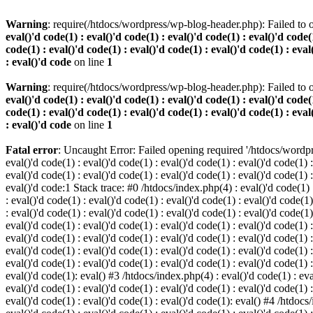
Warning
: require(/htdocs/wordpress/wp-blog-header.php): Failed to o
eval()'d code(1) : eval()'d code(1) : eval()'d code(1) : eval()'d code(1
code(1) : eval()'d code(1) : eval()'d code(1) : eval()'d code(1) : eval
: eval()'d code
on line
1
Warning
: require(/htdocs/wordpress/wp-blog-header.php): Failed to o
eval()'d code(1) : eval()'d code(1) : eval()'d code(1) : eval()'d code(1
code(1) : eval()'d code(1) : eval()'d code(1) : eval()'d code(1) : eval
: eval()'d code
on line
1
Fatal error
: Uncaught Error: Failed opening required '/htdocs/wordpres
eval()'d code(1) : eval()'d code(1) : eval()'d code(1) : eval()'d code(1) :
eval()'d code(1) : eval()'d code(1) : eval()'d code(1) : eval()'d code(1) :
eval()'d code:1 Stack trace: #0 /htdocs/index.php(4) : eval()'d code(1) : 
: eval()'d code(1) : eval()'d code(1) : eval()'d code(1) : eval()'d code(1)
: eval()'d code(1) : eval()'d code(1) : eval()'d code(1) : eval()'d code(1
eval()'d code(1) : eval()'d code(1) : eval()'d code(1) : eval()'d code(1) :
eval()'d code(1) : eval()'d code(1) : eval()'d code(1) : eval()'d code(1) 
eval()'d code(1) : eval()'d code(1) : eval()'d code(1) : eval()'d code(1) :
eval()'d code(1) : eval()'d code(1) : eval()'d code(1) : eval()'d code(1) :
eval()'d code(1): eval() #3 /htdocs/index.php(4) : eval()'d code(1) : eval
eval()'d code(1) : eval()'d code(1) : eval()'d code(1) : eval()'d code(1) :
eval()'d code(1) : eval()'d code(1) : eval()'d code(1): eval() #4 /htdocs/