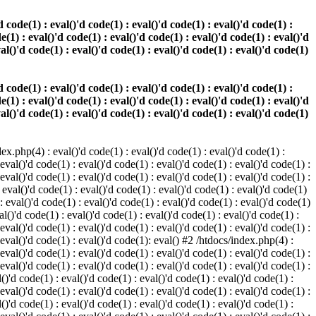
 code(1) : eval()'d code(1) : eval()'d code(1) : eval()'d code(1) :
e(1) : eval()'d code(1) : eval()'d code(1) : eval()'d code(1) : eval()'d
val()'d code(1) : eval()'d code(1) : eval()'d code(1) : eval()'d code(1)
 code(1) : eval()'d code(1) : eval()'d code(1) : eval()'d code(1) :
e(1) : eval()'d code(1) : eval()'d code(1) : eval()'d code(1) : eval()'d
val()'d code(1) : eval()'d code(1) : eval()'d code(1) : eval()'d code(1)
.php(4) : eval()'d code(1) : eval()'d code(1) : eval()'d code(1) :
 eval()'d code(1) : eval()'d code(1) : eval()'d code(1) : eval()'d code(1) :
 eval()'d code(1) : eval()'d code(1) : eval()'d code(1) : eval()'d code(1) :
 eval()'d code(1) : eval()'d code(1) : eval()'d code(1) : eval()'d code(1)
 : eval()'d code(1) : eval()'d code(1) : eval()'d code(1) : eval()'d code(1)
al()'d code(1) : eval()'d code(1) : eval()'d code(1) : eval()'d code(1) :
 eval()'d code(1) : eval()'d code(1) : eval()'d code(1) : eval()'d code(1) :
: eval()'d code(1) : eval()'d code(1): eval() #2 /htdocs/index.php(4) :
 eval()'d code(1) : eval()'d code(1) : eval()'d code(1) : eval()'d code(1) :
 eval()'d code(1) : eval()'d code(1) : eval()'d code(1) : eval()'d code(1) :
()'d code(1) : eval()'d code(1) : eval()'d code(1) : eval()'d code(1) :
 eval()'d code(1) : eval()'d code(1) : eval()'d code(1) : eval()'d code(1) :
()'d code(1) : eval()'d code(1) : eval()'d code(1) : eval()'d code(1) :