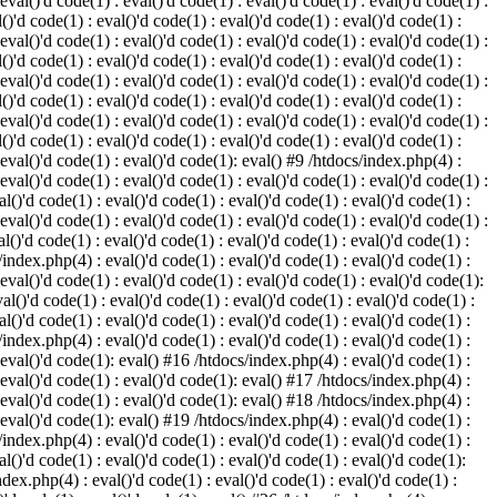
 eval()'d code(1) : eval()'d code(1) : eval()'d code(1) : eval()'d code(1) :
()'d code(1) : eval()'d code(1) : eval()'d code(1) : eval()'d code(1) :
 eval()'d code(1) : eval()'d code(1) : eval()'d code(1) : eval()'d code(1) :
()'d code(1) : eval()'d code(1) : eval()'d code(1) : eval()'d code(1) :
 eval()'d code(1) : eval()'d code(1) : eval()'d code(1) : eval()'d code(1) :
()'d code(1) : eval()'d code(1) : eval()'d code(1) : eval()'d code(1) :
 eval()'d code(1) : eval()'d code(1) : eval()'d code(1) : eval()'d code(1) :
()'d code(1) : eval()'d code(1) : eval()'d code(1) : eval()'d code(1) :
: eval()'d code(1) : eval()'d code(1): eval() #9 /htdocs/index.php(4) :
 eval()'d code(1) : eval()'d code(1) : eval()'d code(1) : eval()'d code(1) :
l()'d code(1) : eval()'d code(1) : eval()'d code(1) : eval()'d code(1) :
 eval()'d code(1) : eval()'d code(1) : eval()'d code(1) : eval()'d code(1) :
l()'d code(1) : eval()'d code(1) : eval()'d code(1) : eval()'d code(1) :
/index.php(4) : eval()'d code(1) : eval()'d code(1) : eval()'d code(1) :
 eval()'d code(1) : eval()'d code(1) : eval()'d code(1) : eval()'d code(1):
al()'d code(1) : eval()'d code(1) : eval()'d code(1) : eval()'d code(1) :
l()'d code(1) : eval()'d code(1) : eval()'d code(1) : eval()'d code(1) :
/index.php(4) : eval()'d code(1) : eval()'d code(1) : eval()'d code(1) :
: eval()'d code(1): eval() #16 /htdocs/index.php(4) : eval()'d code(1) :
: eval()'d code(1) : eval()'d code(1): eval() #17 /htdocs/index.php(4) :
: eval()'d code(1) : eval()'d code(1): eval() #18 /htdocs/index.php(4) :
: eval()'d code(1): eval() #19 /htdocs/index.php(4) : eval()'d code(1) :
/index.php(4) : eval()'d code(1) : eval()'d code(1) : eval()'d code(1) :
l()'d code(1) : eval()'d code(1) : eval()'d code(1) : eval()'d code(1):
ndex.php(4) : eval()'d code(1) : eval()'d code(1) : eval()'d code(1) :