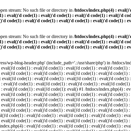
pen stream: No such file or directory in
/htdocs/index.php(4) : eval()'d
) : eval()'d code(1) : eval()'d code(1) : eval()'d code(1) : eval()'d cod
()'d code(1) : eval()'d code(1) : eval()'d code(1) : eval()'d code(1) : e
pen stream: No such file or directory in
/htdocs/index.php(4) : eval()'d
) : eval()'d code(1) : eval()'d code(1) : eval()'d code(1) : eval()'d cod
()'d code(1) : eval()'d code(1) : eval()'d code(1) : eval()'d code(1) : e
s/wp-blog-header.php' (include_path='.:/usr/share/php') in /htdocs/index
 eval()'d code(1) : eval()'d code(1) : eval()'d code(1) : eval()'d code(1) :
 eval()'d code(1) : eval()'d code(1) : eval()'d code(1) : eval()'d code(1) :
eval()'d code(1) : eval()'d code(1) : eval()'d code(1) : eval()'d code(1) :
 : eval()'d code(1) : eval()'d code(1) : eval()'d code(1) : eval()'d code(1)
) : eval()'d code(1) : eval()'d code(1): eval() #1 /htdocs/index.php(4) : ev
 eval()'d code(1) : eval()'d code(1) : eval()'d code(1) : eval()'d code(1) :
: eval()'d code(1) : eval()'d code(1) : eval()'d code(1) : eval()'d code(1) 
 eval()'d code(1) : eval()'d code(1) : eval()'d code(1) : eval()'d code(1) :
 eval()'d code(1) : eval()'d code(1) : eval()'d code(1) : eval()'d code(1) :
()'d code(1) : eval()'d code(1) : eval()'d code(1) : eval()'d code(1) : eval
 eval()'d code(1) : eval()'d code(1) : eval()'d code(1) : eval()'d code(1) :
index.php(4) : eval()'d code(1) : eval()'d code(1) : eval()'d code(1) : eval