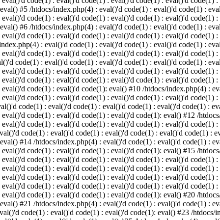
 eval()'d code(1) : eval()'d code(1) : eval()'d code(1) : eval()'d code(1) :
 eval() #5 /htdocs/index.php(4) : eval()'d code(1) : eval()'d code(1) : eval
 eval()'d code(1) : eval()'d code(1) : eval()'d code(1) : eval()'d code(1) :
 eval() #6 /htdocs/index.php(4) : eval()'d code(1) : eval()'d code(1) : eval
 eval()'d code(1) : eval()'d code(1) : eval()'d code(1) : eval()'d code(1) :
index.php(4) : eval()'d code(1) : eval()'d code(1) : eval()'d code(1) : eval
 eval()'d code(1) : eval()'d code(1) : eval()'d code(1) : eval()'d code(1) :
()'d code(1) : eval()'d code(1) : eval()'d code(1) : eval()'d code(1) : eval
: eval()'d code(1) : eval()'d code(1) : eval()'d code(1) : eval()'d code(1) 
 eval()'d code(1) : eval()'d code(1) : eval()'d code(1) : eval()'d code(1) :
: eval()'d code(1) : eval()'d code(1): eval() #10 /htdocs/index.php(4) : eva
 eval()'d code(1) : eval()'d code(1) : eval()'d code(1) : eval()'d code(1) :
l()'d code(1) : eval()'d code(1) : eval()'d code(1) : eval()'d code(1) : eva
: eval()'d code(1) : eval()'d code(1) : eval()'d code(1): eval() #12 /htdocs
 eval()'d code(1) : eval()'d code(1) : eval()'d code(1) : eval()'d code(1) :
al()'d code(1) : eval()'d code(1) : eval()'d code(1) : eval()'d code(1) : ev
 eval() #14 /htdocs/index.php(4) : eval()'d code(1) : eval()'d code(1) : eva
: eval()'d code(1) : eval()'d code(1) : eval()'d code(1): eval() #15 /htdocs
: eval()'d code(1) : eval()'d code(1) : eval()'d code(1) : eval()'d code(1) 
: eval()'d code(1) : eval()'d code(1) : eval()'d code(1) : eval()'d code(1) 
: eval()'d code(1) : eval()'d code(1) : eval()'d code(1) : eval()'d code(1) 
: eval()'d code(1) : eval()'d code(1) : eval()'d code(1) : eval()'d code(1) 
: eval()'d code(1) : eval()'d code(1) : eval()'d code(1): eval() #20 /htdocs
 eval() #21 /htdocs/index.php(4) : eval()'d code(1) : eval()'d code(1) : eva
val()'d code(1) : eval()'d code(1) : eval()'d code(1): eval() #23 /htdocs/i