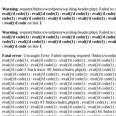
Warning
: require(/htdocs/wordpress/wp-blog-header.php): Failed to o
eval()'d code(1) : eval()'d code(1) : eval()'d code(1) : eval()'d code(1
code(1) : eval()'d code(1) : eval()'d code(1) : eval()'d code(1) : eval
: eval()'d code
on line
1
Warning
: require(/htdocs/wordpress/wp-blog-header.php): Failed to o
eval()'d code(1) : eval()'d code(1) : eval()'d code(1) : eval()'d code(1
code(1) : eval()'d code(1) : eval()'d code(1) : eval()'d code(1) : eval
: eval()'d code
on line
1
Fatal error
: Uncaught Error: Failed opening required '/htdocs/wordpres
eval()'d code(1) : eval()'d code(1) : eval()'d code(1) : eval()'d code(1) :
eval()'d code(1) : eval()'d code(1) : eval()'d code(1) : eval()'d code(1) :
eval()'d code:1 Stack trace: #0 /htdocs/index.php(4) : eval()'d code(1) : 
: eval()'d code(1) : eval()'d code(1) : eval()'d code(1) : eval()'d code(1)
: eval()'d code(1) : eval()'d code(1) : eval()'d code(1) : eval()'d code(1
eval()'d code(1) : eval()'d code(1) : eval()'d code(1) : eval()'d code(1) :
eval()'d code(1) : eval()'d code(1) : eval()'d code(1) : eval()'d code(1) 
eval()'d code(1) : eval()'d code(1) : eval()'d code(1) : eval()'d code(1) :
eval()'d code(1) : eval()'d code(1) : eval()'d code(1) : eval()'d code(1) :
eval()'d code(1): eval() #3 /htdocs/index.php(4) : eval()'d code(1) : eval
eval()'d code(1) : eval()'d code(1) : eval()'d code(1) : eval()'d code(1) :
eval()'d code(1) : eval()'d code(1) : eval()'d code(1): eval() #4 /htdocs/