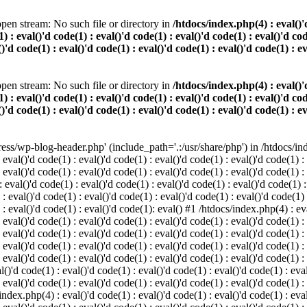
pen stream: No such file or directory in
/htdocs/index.php(4) : eval()'d
) : eval()'d code(1) : eval()'d code(1) : eval()'d code(1) : eval()'d cod
()'d code(1) : eval()'d code(1) : eval()'d code(1) : eval()'d code(1) : e
pen stream: No such file or directory in
/htdocs/index.php(4) : eval()'d
) : eval()'d code(1) : eval()'d code(1) : eval()'d code(1) : eval()'d cod
()'d code(1) : eval()'d code(1) : eval()'d code(1) : eval()'d code(1) : e
s/wp-blog-header.php' (include_path='.:/usr/share/php') in /htdocs/index
 eval()'d code(1) : eval()'d code(1) : eval()'d code(1) : eval()'d code(1) :
 eval()'d code(1) : eval()'d code(1) : eval()'d code(1) : eval()'d code(1) :
eval()'d code(1) : eval()'d code(1) : eval()'d code(1) : eval()'d code(1) :
 : eval()'d code(1) : eval()'d code(1) : eval()'d code(1) : eval()'d code(1)
) : eval()'d code(1) : eval()'d code(1): eval() #1 /htdocs/index.php(4) : ev
 eval()'d code(1) : eval()'d code(1) : eval()'d code(1) : eval()'d code(1) :
: eval()'d code(1) : eval()'d code(1) : eval()'d code(1) : eval()'d code(1) 
 eval()'d code(1) : eval()'d code(1) : eval()'d code(1) : eval()'d code(1) :
 eval()'d code(1) : eval()'d code(1) : eval()'d code(1) : eval()'d code(1) :
()'d code(1) : eval()'d code(1) : eval()'d code(1) : eval()'d code(1) : eval
 eval()'d code(1) : eval()'d code(1) : eval()'d code(1) : eval()'d code(1) :
index.php(4) : eval()'d code(1) : eval()'d code(1) : eval()'d code(1) : eval