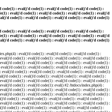
 code(1) : eval()'d code(1) : eval()'d code(1) : eval()'d code(1) :
e(1) : eval()'d code(1) : eval()'d code(1) : eval()'d code(1) : eval()'d
val()'d code(1) : eval()'d code(1) : eval()'d code(1) : eval()'d code(1)
 code(1) : eval()'d code(1) : eval()'d code(1) : eval()'d code(1) :
e(1) : eval()'d code(1) : eval()'d code(1) : eval()'d code(1) : eval()'d
val()'d code(1) : eval()'d code(1) : eval()'d code(1) : eval()'d code(1)
.php(4) : eval()'d code(1) : eval()'d code(1) : eval()'d code(1) :
 eval()'d code(1) : eval()'d code(1) : eval()'d code(1) : eval()'d code(1) :
 eval()'d code(1) : eval()'d code(1) : eval()'d code(1) : eval()'d code(1) :
 eval()'d code(1) : eval()'d code(1) : eval()'d code(1) : eval()'d code(1)
 : eval()'d code(1) : eval()'d code(1) : eval()'d code(1) : eval()'d code(1)
al()'d code(1) : eval()'d code(1) : eval()'d code(1) : eval()'d code(1) :
 eval()'d code(1) : eval()'d code(1) : eval()'d code(1) : eval()'d code(1) :
: eval()'d code(1) : eval()'d code(1): eval() #2 /htdocs/index.php(4) :
 eval()'d code(1) : eval()'d code(1) : eval()'d code(1) : eval()'d code(1) :
 eval()'d code(1) : eval()'d code(1) : eval()'d code(1) : eval()'d code(1) :
()'d code(1) : eval()'d code(1) : eval()'d code(1) : eval()'d code(1) :
 eval()'d code(1) : eval()'d code(1) : eval()'d code(1) : eval()'d code(1) :
()'d code(1) : eval()'d code(1) : eval()'d code(1) : eval()'d code(1) :