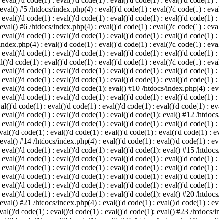
 eval()'d code(1) : eval()'d code(1) : eval()'d code(1) : eval()'d code(1) :
 eval() #5 /htdocs/index.php(4) : eval()'d code(1) : eval()'d code(1) : eval
 eval()'d code(1) : eval()'d code(1) : eval()'d code(1) : eval()'d code(1) :
 eval() #6 /htdocs/index.php(4) : eval()'d code(1) : eval()'d code(1) : eval
 eval()'d code(1) : eval()'d code(1) : eval()'d code(1) : eval()'d code(1) :
index.php(4) : eval()'d code(1) : eval()'d code(1) : eval()'d code(1) : eval
 eval()'d code(1) : eval()'d code(1) : eval()'d code(1) : eval()'d code(1) :
()'d code(1) : eval()'d code(1) : eval()'d code(1) : eval()'d code(1) : eval
: eval()'d code(1) : eval()'d code(1) : eval()'d code(1) : eval()'d code(1) 
 eval()'d code(1) : eval()'d code(1) : eval()'d code(1) : eval()'d code(1) :
: eval()'d code(1) : eval()'d code(1): eval() #10 /htdocs/index.php(4) : eva
 eval()'d code(1) : eval()'d code(1) : eval()'d code(1) : eval()'d code(1) :
l()'d code(1) : eval()'d code(1) : eval()'d code(1) : eval()'d code(1) : eva
: eval()'d code(1) : eval()'d code(1) : eval()'d code(1): eval() #12 /htdocs
 eval()'d code(1) : eval()'d code(1) : eval()'d code(1) : eval()'d code(1) :
al()'d code(1) : eval()'d code(1) : eval()'d code(1) : eval()'d code(1) : ev
 eval() #14 /htdocs/index.php(4) : eval()'d code(1) : eval()'d code(1) : eva
: eval()'d code(1) : eval()'d code(1) : eval()'d code(1): eval() #15 /htdocs
: eval()'d code(1) : eval()'d code(1) : eval()'d code(1) : eval()'d code(1) 
: eval()'d code(1) : eval()'d code(1) : eval()'d code(1) : eval()'d code(1) 
: eval()'d code(1) : eval()'d code(1) : eval()'d code(1) : eval()'d code(1) 
: eval()'d code(1) : eval()'d code(1) : eval()'d code(1) : eval()'d code(1) 
: eval()'d code(1) : eval()'d code(1) : eval()'d code(1): eval() #20 /htdocs
 eval() #21 /htdocs/index.php(4) : eval()'d code(1) : eval()'d code(1) : eva
val()'d code(1) : eval()'d code(1) : eval()'d code(1): eval() #23 /htdocs/i