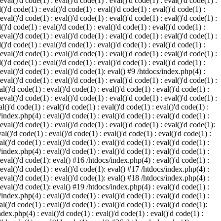
 eval()'d code(1) : eval()'d code(1) : eval()'d code(1) : eval()'d code(1) :
()'d code(1) : eval()'d code(1) : eval()'d code(1) : eval()'d code(1) :
 eval()'d code(1) : eval()'d code(1) : eval()'d code(1) : eval()'d code(1) :
()'d code(1) : eval()'d code(1) : eval()'d code(1) : eval()'d code(1) :
 eval()'d code(1) : eval()'d code(1) : eval()'d code(1) : eval()'d code(1) :
()'d code(1) : eval()'d code(1) : eval()'d code(1) : eval()'d code(1) :
 eval()'d code(1) : eval()'d code(1) : eval()'d code(1) : eval()'d code(1) :
()'d code(1) : eval()'d code(1) : eval()'d code(1) : eval()'d code(1) :
: eval()'d code(1) : eval()'d code(1): eval() #9 /htdocs/index.php(4) :
 eval()'d code(1) : eval()'d code(1) : eval()'d code(1) : eval()'d code(1) :
l()'d code(1) : eval()'d code(1) : eval()'d code(1) : eval()'d code(1) :
 eval()'d code(1) : eval()'d code(1) : eval()'d code(1) : eval()'d code(1) :
l()'d code(1) : eval()'d code(1) : eval()'d code(1) : eval()'d code(1) :
/index.php(4) : eval()'d code(1) : eval()'d code(1) : eval()'d code(1) :
 eval()'d code(1) : eval()'d code(1) : eval()'d code(1) : eval()'d code(1):
al()'d code(1) : eval()'d code(1) : eval()'d code(1) : eval()'d code(1) :
l()'d code(1) : eval()'d code(1) : eval()'d code(1) : eval()'d code(1) :
/index.php(4) : eval()'d code(1) : eval()'d code(1) : eval()'d code(1) :
: eval()'d code(1): eval() #16 /htdocs/index.php(4) : eval()'d code(1) :
: eval()'d code(1) : eval()'d code(1): eval() #17 /htdocs/index.php(4) :
: eval()'d code(1) : eval()'d code(1): eval() #18 /htdocs/index.php(4) :
: eval()'d code(1): eval() #19 /htdocs/index.php(4) : eval()'d code(1) :
/index.php(4) : eval()'d code(1) : eval()'d code(1) : eval()'d code(1) :
l()'d code(1) : eval()'d code(1) : eval()'d code(1) : eval()'d code(1):
ndex.php(4) : eval()'d code(1) : eval()'d code(1) : eval()'d code(1) :