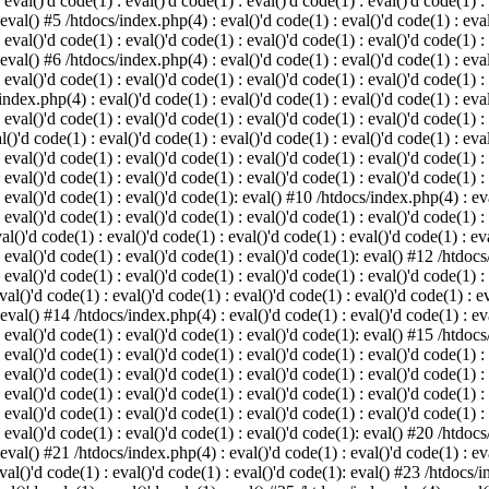
 eval()'d code(1) : eval()'d code(1) : eval()'d code(1) : eval()'d code(1) :
 eval() #5 /htdocs/index.php(4) : eval()'d code(1) : eval()'d code(1) : eval
 eval()'d code(1) : eval()'d code(1) : eval()'d code(1) : eval()'d code(1) :
 eval() #6 /htdocs/index.php(4) : eval()'d code(1) : eval()'d code(1) : eval
 eval()'d code(1) : eval()'d code(1) : eval()'d code(1) : eval()'d code(1) :
index.php(4) : eval()'d code(1) : eval()'d code(1) : eval()'d code(1) : eval
 eval()'d code(1) : eval()'d code(1) : eval()'d code(1) : eval()'d code(1) :
()'d code(1) : eval()'d code(1) : eval()'d code(1) : eval()'d code(1) : eval
: eval()'d code(1) : eval()'d code(1) : eval()'d code(1) : eval()'d code(1) 
 eval()'d code(1) : eval()'d code(1) : eval()'d code(1) : eval()'d code(1) :
: eval()'d code(1) : eval()'d code(1): eval() #10 /htdocs/index.php(4) : eva
 eval()'d code(1) : eval()'d code(1) : eval()'d code(1) : eval()'d code(1) :
l()'d code(1) : eval()'d code(1) : eval()'d code(1) : eval()'d code(1) : eva
: eval()'d code(1) : eval()'d code(1) : eval()'d code(1): eval() #12 /htdocs
 eval()'d code(1) : eval()'d code(1) : eval()'d code(1) : eval()'d code(1) :
al()'d code(1) : eval()'d code(1) : eval()'d code(1) : eval()'d code(1) : ev
 eval() #14 /htdocs/index.php(4) : eval()'d code(1) : eval()'d code(1) : eva
: eval()'d code(1) : eval()'d code(1) : eval()'d code(1): eval() #15 /htdocs
: eval()'d code(1) : eval()'d code(1) : eval()'d code(1) : eval()'d code(1) 
: eval()'d code(1) : eval()'d code(1) : eval()'d code(1) : eval()'d code(1) 
: eval()'d code(1) : eval()'d code(1) : eval()'d code(1) : eval()'d code(1) 
: eval()'d code(1) : eval()'d code(1) : eval()'d code(1) : eval()'d code(1) 
: eval()'d code(1) : eval()'d code(1) : eval()'d code(1): eval() #20 /htdocs
 eval() #21 /htdocs/index.php(4) : eval()'d code(1) : eval()'d code(1) : eva
val()'d code(1) : eval()'d code(1) : eval()'d code(1): eval() #23 /htdocs/i