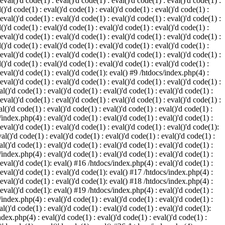
 eval()'d code(1) : eval()'d code(1) : eval()'d code(1) : eval()'d code(1) :
()'d code(1) : eval()'d code(1) : eval()'d code(1) : eval()'d code(1) :
 eval()'d code(1) : eval()'d code(1) : eval()'d code(1) : eval()'d code(1) :
()'d code(1) : eval()'d code(1) : eval()'d code(1) : eval()'d code(1) :
 eval()'d code(1) : eval()'d code(1) : eval()'d code(1) : eval()'d code(1) :
()'d code(1) : eval()'d code(1) : eval()'d code(1) : eval()'d code(1) :
 eval()'d code(1) : eval()'d code(1) : eval()'d code(1) : eval()'d code(1) :
()'d code(1) : eval()'d code(1) : eval()'d code(1) : eval()'d code(1) :
: eval()'d code(1) : eval()'d code(1): eval() #9 /htdocs/index.php(4) :
 eval()'d code(1) : eval()'d code(1) : eval()'d code(1) : eval()'d code(1) :
l()'d code(1) : eval()'d code(1) : eval()'d code(1) : eval()'d code(1) :
 eval()'d code(1) : eval()'d code(1) : eval()'d code(1) : eval()'d code(1) :
l()'d code(1) : eval()'d code(1) : eval()'d code(1) : eval()'d code(1) :
/index.php(4) : eval()'d code(1) : eval()'d code(1) : eval()'d code(1) :
 eval()'d code(1) : eval()'d code(1) : eval()'d code(1) : eval()'d code(1):
al()'d code(1) : eval()'d code(1) : eval()'d code(1) : eval()'d code(1) :
l()'d code(1) : eval()'d code(1) : eval()'d code(1) : eval()'d code(1) :
/index.php(4) : eval()'d code(1) : eval()'d code(1) : eval()'d code(1) :
: eval()'d code(1): eval() #16 /htdocs/index.php(4) : eval()'d code(1) :
: eval()'d code(1) : eval()'d code(1): eval() #17 /htdocs/index.php(4) :
: eval()'d code(1) : eval()'d code(1): eval() #18 /htdocs/index.php(4) :
: eval()'d code(1): eval() #19 /htdocs/index.php(4) : eval()'d code(1) :
/index.php(4) : eval()'d code(1) : eval()'d code(1) : eval()'d code(1) :
l()'d code(1) : eval()'d code(1) : eval()'d code(1) : eval()'d code(1):
ndex.php(4) : eval()'d code(1) : eval()'d code(1) : eval()'d code(1) :