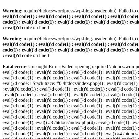
Warning
: require(/htdocs/wordpress/wp-blog-header.php): Failed to o
eval()'d code(1) : eval()'d code(1) : eval()'d code(1) : eval()'d code(1
code(1) : eval()'d code(1) : eval()'d code(1) : eval()'d code(1) : eval
: eval()'d code
on line
1
Warning
: require(/htdocs/wordpress/wp-blog-header.php): Failed to o
eval()'d code(1) : eval()'d code(1) : eval()'d code(1) : eval()'d code(1
code(1) : eval()'d code(1) : eval()'d code(1) : eval()'d code(1) : eval
: eval()'d code
on line
1
Fatal error
: Uncaught Error: Failed opening required '/htdocs/wordpres
eval()'d code(1) : eval()'d code(1) : eval()'d code(1) : eval()'d code(1) :
eval()'d code(1) : eval()'d code(1) : eval()'d code(1) : eval()'d code(1) :
eval()'d code:1 Stack trace: #0 /htdocs/index.php(4) : eval()'d code(1) : 
: eval()'d code(1) : eval()'d code(1) : eval()'d code(1) : eval()'d code(1)
: eval()'d code(1) : eval()'d code(1) : eval()'d code(1) : eval()'d code(1
eval()'d code(1) : eval()'d code(1) : eval()'d code(1) : eval()'d code(1) :
eval()'d code(1) : eval()'d code(1) : eval()'d code(1) : eval()'d code(1) 
eval()'d code(1) : eval()'d code(1) : eval()'d code(1) : eval()'d code(1) :
eval()'d code(1) : eval()'d code(1) : eval()'d code(1) : eval()'d code(1) :
eval()'d code(1): eval() #3 /htdocs/index.php(4) : eval()'d code(1) : eval
eval()'d code(1) : eval()'d code(1) : eval()'d code(1) : eval()'d code(1) :
eval()'d code(1) : eval()'d code(1) : eval()'d code(1): eval() #4 /htdocs/