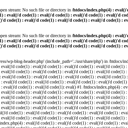
pen stream: No such file or directory in
/htdocs/index.php(4) : eval()'d
) : eval()'d code(1) : eval()'d code(1) : eval()'d code(1) : eval()'d cod
()'d code(1) : eval()'d code(1) : eval()'d code(1) : eval()'d code(1) : e
pen stream: No such file or directory in
/htdocs/index.php(4) : eval()'d
) : eval()'d code(1) : eval()'d code(1) : eval()'d code(1) : eval()'d cod
()'d code(1) : eval()'d code(1) : eval()'d code(1) : eval()'d code(1) : e
s/wp-blog-header.php' (include_path='.:/usr/share/php') in /htdocs/index
 eval()'d code(1) : eval()'d code(1) : eval()'d code(1) : eval()'d code(1) :
 eval()'d code(1) : eval()'d code(1) : eval()'d code(1) : eval()'d code(1) :
eval()'d code(1) : eval()'d code(1) : eval()'d code(1) : eval()'d code(1) :
 : eval()'d code(1) : eval()'d code(1) : eval()'d code(1) : eval()'d code(1)
) : eval()'d code(1) : eval()'d code(1): eval() #1 /htdocs/index.php(4) : ev
 eval()'d code(1) : eval()'d code(1) : eval()'d code(1) : eval()'d code(1) :
: eval()'d code(1) : eval()'d code(1) : eval()'d code(1) : eval()'d code(1) 
 eval()'d code(1) : eval()'d code(1) : eval()'d code(1) : eval()'d code(1) :
 eval()'d code(1) : eval()'d code(1) : eval()'d code(1) : eval()'d code(1) :
()'d code(1) : eval()'d code(1) : eval()'d code(1) : eval()'d code(1) : eval
 eval()'d code(1) : eval()'d code(1) : eval()'d code(1) : eval()'d code(1) :
index.php(4) : eval()'d code(1) : eval()'d code(1) : eval()'d code(1) : eval