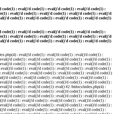
 code(1) : eval()'d code(1) : eval()'d code(1) : eval()'d code(1) :
e(1) : eval()'d code(1) : eval()'d code(1) : eval()'d code(1) : eval()'d
val()'d code(1) : eval()'d code(1) : eval()'d code(1) : eval()'d code(1)
 code(1) : eval()'d code(1) : eval()'d code(1) : eval()'d code(1) :
e(1) : eval()'d code(1) : eval()'d code(1) : eval()'d code(1) : eval()'d
val()'d code(1) : eval()'d code(1) : eval()'d code(1) : eval()'d code(1)
.php(4) : eval()'d code(1) : eval()'d code(1) : eval()'d code(1) :
 eval()'d code(1) : eval()'d code(1) : eval()'d code(1) : eval()'d code(1) :
 eval()'d code(1) : eval()'d code(1) : eval()'d code(1) : eval()'d code(1) :
 eval()'d code(1) : eval()'d code(1) : eval()'d code(1) : eval()'d code(1)
 : eval()'d code(1) : eval()'d code(1) : eval()'d code(1) : eval()'d code(1)
al()'d code(1) : eval()'d code(1) : eval()'d code(1) : eval()'d code(1) :
 eval()'d code(1) : eval()'d code(1) : eval()'d code(1) : eval()'d code(1) :
: eval()'d code(1) : eval()'d code(1): eval() #2 /htdocs/index.php(4) :
 eval()'d code(1) : eval()'d code(1) : eval()'d code(1) : eval()'d code(1) :
 eval()'d code(1) : eval()'d code(1) : eval()'d code(1) : eval()'d code(1) :
()'d code(1) : eval()'d code(1) : eval()'d code(1) : eval()'d code(1) :
 eval()'d code(1) : eval()'d code(1) : eval()'d code(1) : eval()'d code(1) :
()'d code(1) : eval()'d code(1) : eval()'d code(1) : eval()'d code(1) :