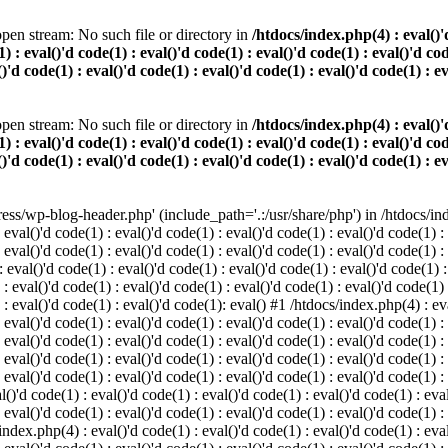
pen stream: No such file or directory in
/htdocs/index.php(4) : eval()'d
) : eval()'d code(1) : eval()'d code(1) : eval()'d code(1) : eval()'d cod
()'d code(1) : eval()'d code(1) : eval()'d code(1) : eval()'d code(1) : e
pen stream: No such file or directory in
/htdocs/index.php(4) : eval()'d
) : eval()'d code(1) : eval()'d code(1) : eval()'d code(1) : eval()'d cod
()'d code(1) : eval()'d code(1) : eval()'d code(1) : eval()'d code(1) : e
s/wp-blog-header.php' (include_path='.:/usr/share/php') in /htdocs/index
 eval()'d code(1) : eval()'d code(1) : eval()'d code(1) : eval()'d code(1) :
 eval()'d code(1) : eval()'d code(1) : eval()'d code(1) : eval()'d code(1) :
eval()'d code(1) : eval()'d code(1) : eval()'d code(1) : eval()'d code(1) :
 : eval()'d code(1) : eval()'d code(1) : eval()'d code(1) : eval()'d code(1)
) : eval()'d code(1) : eval()'d code(1): eval() #1 /htdocs/index.php(4) : ev
 eval()'d code(1) : eval()'d code(1) : eval()'d code(1) : eval()'d code(1) :
: eval()'d code(1) : eval()'d code(1) : eval()'d code(1) : eval()'d code(1) 
 eval()'d code(1) : eval()'d code(1) : eval()'d code(1) : eval()'d code(1) :
 eval()'d code(1) : eval()'d code(1) : eval()'d code(1) : eval()'d code(1) :
()'d code(1) : eval()'d code(1) : eval()'d code(1) : eval()'d code(1) : eval
 eval()'d code(1) : eval()'d code(1) : eval()'d code(1) : eval()'d code(1) :
index.php(4) : eval()'d code(1) : eval()'d code(1) : eval()'d code(1) : eval