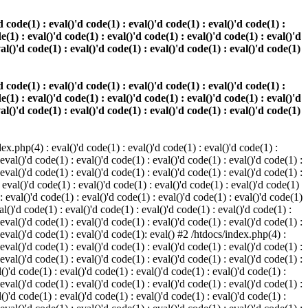
 code(1) : eval()'d code(1) : eval()'d code(1) : eval()'d code(1) :
e(1) : eval()'d code(1) : eval()'d code(1) : eval()'d code(1) : eval()'d
val()'d code(1) : eval()'d code(1) : eval()'d code(1) : eval()'d code(1)
 code(1) : eval()'d code(1) : eval()'d code(1) : eval()'d code(1) :
e(1) : eval()'d code(1) : eval()'d code(1) : eval()'d code(1) : eval()'d
val()'d code(1) : eval()'d code(1) : eval()'d code(1) : eval()'d code(1)
.php(4) : eval()'d code(1) : eval()'d code(1) : eval()'d code(1) :
 eval()'d code(1) : eval()'d code(1) : eval()'d code(1) : eval()'d code(1) :
 eval()'d code(1) : eval()'d code(1) : eval()'d code(1) : eval()'d code(1) :
 eval()'d code(1) : eval()'d code(1) : eval()'d code(1) : eval()'d code(1)
 : eval()'d code(1) : eval()'d code(1) : eval()'d code(1) : eval()'d code(1)
al()'d code(1) : eval()'d code(1) : eval()'d code(1) : eval()'d code(1) :
 eval()'d code(1) : eval()'d code(1) : eval()'d code(1) : eval()'d code(1) :
: eval()'d code(1) : eval()'d code(1): eval() #2 /htdocs/index.php(4) :
 eval()'d code(1) : eval()'d code(1) : eval()'d code(1) : eval()'d code(1) :
 eval()'d code(1) : eval()'d code(1) : eval()'d code(1) : eval()'d code(1) :
()'d code(1) : eval()'d code(1) : eval()'d code(1) : eval()'d code(1) :
 eval()'d code(1) : eval()'d code(1) : eval()'d code(1) : eval()'d code(1) :
()'d code(1) : eval()'d code(1) : eval()'d code(1) : eval()'d code(1) :