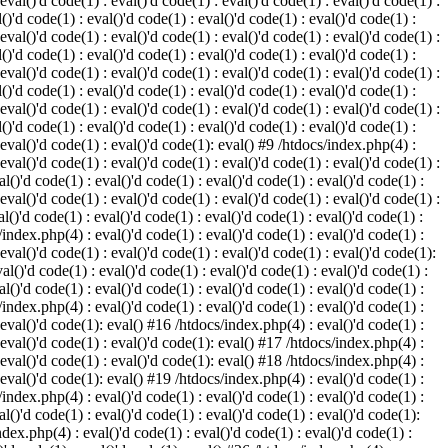
 eval()'d code(1) : eval()'d code(1) : eval()'d code(1) : eval()'d code(1) :
()'d code(1) : eval()'d code(1) : eval()'d code(1) : eval()'d code(1) :
 eval()'d code(1) : eval()'d code(1) : eval()'d code(1) : eval()'d code(1) :
()'d code(1) : eval()'d code(1) : eval()'d code(1) : eval()'d code(1) :
 eval()'d code(1) : eval()'d code(1) : eval()'d code(1) : eval()'d code(1) :
()'d code(1) : eval()'d code(1) : eval()'d code(1) : eval()'d code(1) :
 eval()'d code(1) : eval()'d code(1) : eval()'d code(1) : eval()'d code(1) :
()'d code(1) : eval()'d code(1) : eval()'d code(1) : eval()'d code(1) :
: eval()'d code(1) : eval()'d code(1): eval() #9 /htdocs/index.php(4) :
 eval()'d code(1) : eval()'d code(1) : eval()'d code(1) : eval()'d code(1) :
l()'d code(1) : eval()'d code(1) : eval()'d code(1) : eval()'d code(1) :
 eval()'d code(1) : eval()'d code(1) : eval()'d code(1) : eval()'d code(1) :
l()'d code(1) : eval()'d code(1) : eval()'d code(1) : eval()'d code(1) :
/index.php(4) : eval()'d code(1) : eval()'d code(1) : eval()'d code(1) :
 eval()'d code(1) : eval()'d code(1) : eval()'d code(1) : eval()'d code(1):
al()'d code(1) : eval()'d code(1) : eval()'d code(1) : eval()'d code(1) :
l()'d code(1) : eval()'d code(1) : eval()'d code(1) : eval()'d code(1) :
/index.php(4) : eval()'d code(1) : eval()'d code(1) : eval()'d code(1) :
: eval()'d code(1): eval() #16 /htdocs/index.php(4) : eval()'d code(1) :
: eval()'d code(1) : eval()'d code(1): eval() #17 /htdocs/index.php(4) :
: eval()'d code(1) : eval()'d code(1): eval() #18 /htdocs/index.php(4) :
: eval()'d code(1): eval() #19 /htdocs/index.php(4) : eval()'d code(1) :
/index.php(4) : eval()'d code(1) : eval()'d code(1) : eval()'d code(1) :
l()'d code(1) : eval()'d code(1) : eval()'d code(1) : eval()'d code(1):
ndex.php(4) : eval()'d code(1) : eval()'d code(1) : eval()'d code(1) :