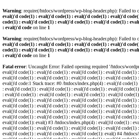
Warning
: require(/htdocs/wordpress/wp-blog-header.php): Failed to o
eval()'d code(1) : eval()'d code(1) : eval()'d code(1) : eval()'d code(1
code(1) : eval()'d code(1) : eval()'d code(1) : eval()'d code(1) : eval
: eval()'d code
on line
1
Warning
: require(/htdocs/wordpress/wp-blog-header.php): Failed to o
eval()'d code(1) : eval()'d code(1) : eval()'d code(1) : eval()'d code(1
code(1) : eval()'d code(1) : eval()'d code(1) : eval()'d code(1) : eval
: eval()'d code
on line
1
Fatal error
: Uncaught Error: Failed opening required '/htdocs/wordpres
eval()'d code(1) : eval()'d code(1) : eval()'d code(1) : eval()'d code(1) :
eval()'d code(1) : eval()'d code(1) : eval()'d code(1) : eval()'d code(1) :
eval()'d code:1 Stack trace: #0 /htdocs/index.php(4) : eval()'d code(1) : 
: eval()'d code(1) : eval()'d code(1) : eval()'d code(1) : eval()'d code(1)
: eval()'d code(1) : eval()'d code(1) : eval()'d code(1) : eval()'d code(1
eval()'d code(1) : eval()'d code(1) : eval()'d code(1) : eval()'d code(1) :
eval()'d code(1) : eval()'d code(1) : eval()'d code(1) : eval()'d code(1) 
eval()'d code(1) : eval()'d code(1) : eval()'d code(1) : eval()'d code(1) :
eval()'d code(1) : eval()'d code(1) : eval()'d code(1) : eval()'d code(1) :
eval()'d code(1): eval() #3 /htdocs/index.php(4) : eval()'d code(1) : eval
eval()'d code(1) : eval()'d code(1) : eval()'d code(1) : eval()'d code(1) :
eval()'d code(1) : eval()'d code(1) : eval()'d code(1): eval() #4 /htdocs/