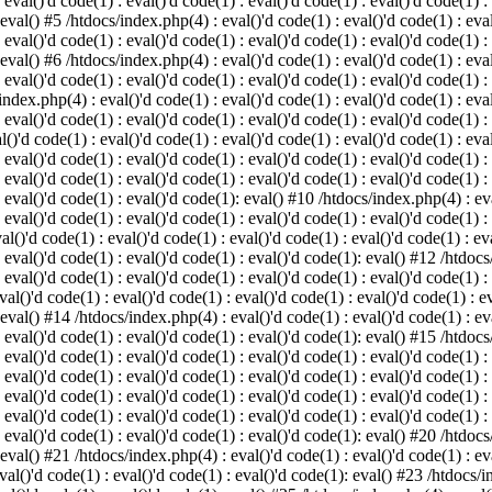
 eval()'d code(1) : eval()'d code(1) : eval()'d code(1) : eval()'d code(1) :
 eval() #5 /htdocs/index.php(4) : eval()'d code(1) : eval()'d code(1) : eval
 eval()'d code(1) : eval()'d code(1) : eval()'d code(1) : eval()'d code(1) :
 eval() #6 /htdocs/index.php(4) : eval()'d code(1) : eval()'d code(1) : eval
 eval()'d code(1) : eval()'d code(1) : eval()'d code(1) : eval()'d code(1) :
index.php(4) : eval()'d code(1) : eval()'d code(1) : eval()'d code(1) : eval
 eval()'d code(1) : eval()'d code(1) : eval()'d code(1) : eval()'d code(1) :
()'d code(1) : eval()'d code(1) : eval()'d code(1) : eval()'d code(1) : eval
: eval()'d code(1) : eval()'d code(1) : eval()'d code(1) : eval()'d code(1) 
 eval()'d code(1) : eval()'d code(1) : eval()'d code(1) : eval()'d code(1) :
: eval()'d code(1) : eval()'d code(1): eval() #10 /htdocs/index.php(4) : eva
 eval()'d code(1) : eval()'d code(1) : eval()'d code(1) : eval()'d code(1) :
l()'d code(1) : eval()'d code(1) : eval()'d code(1) : eval()'d code(1) : eva
: eval()'d code(1) : eval()'d code(1) : eval()'d code(1): eval() #12 /htdocs
 eval()'d code(1) : eval()'d code(1) : eval()'d code(1) : eval()'d code(1) :
al()'d code(1) : eval()'d code(1) : eval()'d code(1) : eval()'d code(1) : ev
 eval() #14 /htdocs/index.php(4) : eval()'d code(1) : eval()'d code(1) : eva
: eval()'d code(1) : eval()'d code(1) : eval()'d code(1): eval() #15 /htdocs
: eval()'d code(1) : eval()'d code(1) : eval()'d code(1) : eval()'d code(1) 
: eval()'d code(1) : eval()'d code(1) : eval()'d code(1) : eval()'d code(1) 
: eval()'d code(1) : eval()'d code(1) : eval()'d code(1) : eval()'d code(1) 
: eval()'d code(1) : eval()'d code(1) : eval()'d code(1) : eval()'d code(1) 
: eval()'d code(1) : eval()'d code(1) : eval()'d code(1): eval() #20 /htdocs
 eval() #21 /htdocs/index.php(4) : eval()'d code(1) : eval()'d code(1) : eva
val()'d code(1) : eval()'d code(1) : eval()'d code(1): eval() #23 /htdocs/i