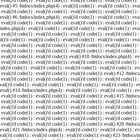
 eval()'d code(1) : eval()'d code(1) : eval()'d code(1) : eval()'d code(1) :
 eval() #5 /htdocs/index.php(4) : eval()'d code(1) : eval()'d code(1) : eval
 eval()'d code(1) : eval()'d code(1) : eval()'d code(1) : eval()'d code(1) :
 eval() #6 /htdocs/index.php(4) : eval()'d code(1) : eval()'d code(1) : eval
 eval()'d code(1) : eval()'d code(1) : eval()'d code(1) : eval()'d code(1) :
index.php(4) : eval()'d code(1) : eval()'d code(1) : eval()'d code(1) : eval
 eval()'d code(1) : eval()'d code(1) : eval()'d code(1) : eval()'d code(1) :
()'d code(1) : eval()'d code(1) : eval()'d code(1) : eval()'d code(1) : eval
: eval()'d code(1) : eval()'d code(1) : eval()'d code(1) : eval()'d code(1) 
 eval()'d code(1) : eval()'d code(1) : eval()'d code(1) : eval()'d code(1) :
: eval()'d code(1) : eval()'d code(1): eval() #10 /htdocs/index.php(4) : eva
 eval()'d code(1) : eval()'d code(1) : eval()'d code(1) : eval()'d code(1) :
l()'d code(1) : eval()'d code(1) : eval()'d code(1) : eval()'d code(1) : eva
: eval()'d code(1) : eval()'d code(1) : eval()'d code(1): eval() #12 /htdocs
 eval()'d code(1) : eval()'d code(1) : eval()'d code(1) : eval()'d code(1) :
al()'d code(1) : eval()'d code(1) : eval()'d code(1) : eval()'d code(1) : ev
 eval() #14 /htdocs/index.php(4) : eval()'d code(1) : eval()'d code(1) : eva
: eval()'d code(1) : eval()'d code(1) : eval()'d code(1): eval() #15 /htdocs
: eval()'d code(1) : eval()'d code(1) : eval()'d code(1) : eval()'d code(1) 
: eval()'d code(1) : eval()'d code(1) : eval()'d code(1) : eval()'d code(1) 
: eval()'d code(1) : eval()'d code(1) : eval()'d code(1) : eval()'d code(1) 
: eval()'d code(1) : eval()'d code(1) : eval()'d code(1) : eval()'d code(1) 
: eval()'d code(1) : eval()'d code(1) : eval()'d code(1): eval() #20 /htdocs
 eval() #21 /htdocs/index.php(4) : eval()'d code(1) : eval()'d code(1) : eva
val()'d code(1) : eval()'d code(1) : eval()'d code(1): eval() #23 /htdocs/i