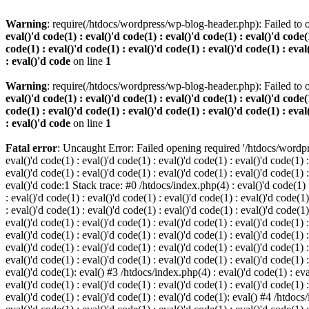
Warning
: require(/htdocs/wordpress/wp-blog-header.php): Failed to o
eval()'d code(1) : eval()'d code(1) : eval()'d code(1) : eval()'d code(1
code(1) : eval()'d code(1) : eval()'d code(1) : eval()'d code(1) : eval
: eval()'d code
on line
1
Warning
: require(/htdocs/wordpress/wp-blog-header.php): Failed to o
eval()'d code(1) : eval()'d code(1) : eval()'d code(1) : eval()'d code(1
code(1) : eval()'d code(1) : eval()'d code(1) : eval()'d code(1) : eval
: eval()'d code
on line
1
Fatal error
: Uncaught Error: Failed opening required '/htdocs/wordpres
eval()'d code(1) : eval()'d code(1) : eval()'d code(1) : eval()'d code(1) :
eval()'d code(1) : eval()'d code(1) : eval()'d code(1) : eval()'d code(1) :
eval()'d code:1 Stack trace: #0 /htdocs/index.php(4) : eval()'d code(1) : 
: eval()'d code(1) : eval()'d code(1) : eval()'d code(1) : eval()'d code(1)
: eval()'d code(1) : eval()'d code(1) : eval()'d code(1) : eval()'d code(1
eval()'d code(1) : eval()'d code(1) : eval()'d code(1) : eval()'d code(1) :
eval()'d code(1) : eval()'d code(1) : eval()'d code(1) : eval()'d code(1) 
eval()'d code(1) : eval()'d code(1) : eval()'d code(1) : eval()'d code(1) :
eval()'d code(1) : eval()'d code(1) : eval()'d code(1) : eval()'d code(1) :
eval()'d code(1): eval() #3 /htdocs/index.php(4) : eval()'d code(1) : eval
eval()'d code(1) : eval()'d code(1) : eval()'d code(1) : eval()'d code(1) :
eval()'d code(1) : eval()'d code(1) : eval()'d code(1): eval() #4 /htdocs/