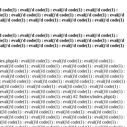
 code(1) : eval()'d code(1) : eval()'d code(1) : eval()'d code(1) :
e(1) : eval()'d code(1) : eval()'d code(1) : eval()'d code(1) : eval()'d
val()'d code(1) : eval()'d code(1) : eval()'d code(1) : eval()'d code(1)
 code(1) : eval()'d code(1) : eval()'d code(1) : eval()'d code(1) :
e(1) : eval()'d code(1) : eval()'d code(1) : eval()'d code(1) : eval()'d
val()'d code(1) : eval()'d code(1) : eval()'d code(1) : eval()'d code(1)
.php(4) : eval()'d code(1) : eval()'d code(1) : eval()'d code(1) :
 eval()'d code(1) : eval()'d code(1) : eval()'d code(1) : eval()'d code(1) :
 eval()'d code(1) : eval()'d code(1) : eval()'d code(1) : eval()'d code(1) :
 eval()'d code(1) : eval()'d code(1) : eval()'d code(1) : eval()'d code(1)
 : eval()'d code(1) : eval()'d code(1) : eval()'d code(1) : eval()'d code(1)
al()'d code(1) : eval()'d code(1) : eval()'d code(1) : eval()'d code(1) :
 eval()'d code(1) : eval()'d code(1) : eval()'d code(1) : eval()'d code(1) :
: eval()'d code(1) : eval()'d code(1): eval() #2 /htdocs/index.php(4) :
 eval()'d code(1) : eval()'d code(1) : eval()'d code(1) : eval()'d code(1) :
 eval()'d code(1) : eval()'d code(1) : eval()'d code(1) : eval()'d code(1) :
()'d code(1) : eval()'d code(1) : eval()'d code(1) : eval()'d code(1) :
 eval()'d code(1) : eval()'d code(1) : eval()'d code(1) : eval()'d code(1) :
()'d code(1) : eval()'d code(1) : eval()'d code(1) : eval()'d code(1) :