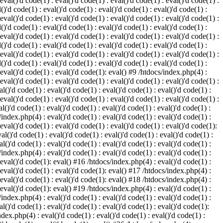
 eval()'d code(1) : eval()'d code(1) : eval()'d code(1) : eval()'d code(1) :
()'d code(1) : eval()'d code(1) : eval()'d code(1) : eval()'d code(1) :
 eval()'d code(1) : eval()'d code(1) : eval()'d code(1) : eval()'d code(1) :
()'d code(1) : eval()'d code(1) : eval()'d code(1) : eval()'d code(1) :
 eval()'d code(1) : eval()'d code(1) : eval()'d code(1) : eval()'d code(1) :
()'d code(1) : eval()'d code(1) : eval()'d code(1) : eval()'d code(1) :
 eval()'d code(1) : eval()'d code(1) : eval()'d code(1) : eval()'d code(1) :
()'d code(1) : eval()'d code(1) : eval()'d code(1) : eval()'d code(1) :
: eval()'d code(1) : eval()'d code(1): eval() #9 /htdocs/index.php(4) :
 eval()'d code(1) : eval()'d code(1) : eval()'d code(1) : eval()'d code(1) :
l()'d code(1) : eval()'d code(1) : eval()'d code(1) : eval()'d code(1) :
 eval()'d code(1) : eval()'d code(1) : eval()'d code(1) : eval()'d code(1) :
l()'d code(1) : eval()'d code(1) : eval()'d code(1) : eval()'d code(1) :
/index.php(4) : eval()'d code(1) : eval()'d code(1) : eval()'d code(1) :
 eval()'d code(1) : eval()'d code(1) : eval()'d code(1) : eval()'d code(1):
al()'d code(1) : eval()'d code(1) : eval()'d code(1) : eval()'d code(1) :
l()'d code(1) : eval()'d code(1) : eval()'d code(1) : eval()'d code(1) :
/index.php(4) : eval()'d code(1) : eval()'d code(1) : eval()'d code(1) :
: eval()'d code(1): eval() #16 /htdocs/index.php(4) : eval()'d code(1) :
: eval()'d code(1) : eval()'d code(1): eval() #17 /htdocs/index.php(4) :
: eval()'d code(1) : eval()'d code(1): eval() #18 /htdocs/index.php(4) :
: eval()'d code(1): eval() #19 /htdocs/index.php(4) : eval()'d code(1) :
/index.php(4) : eval()'d code(1) : eval()'d code(1) : eval()'d code(1) :
l()'d code(1) : eval()'d code(1) : eval()'d code(1) : eval()'d code(1):
ndex.php(4) : eval()'d code(1) : eval()'d code(1) : eval()'d code(1) :