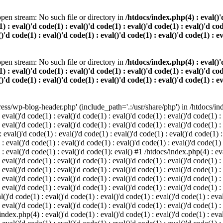
pen stream: No such file or directory in
/htdocs/index.php(4) : eval()'d
) : eval()'d code(1) : eval()'d code(1) : eval()'d code(1) : eval()'d cod
()'d code(1) : eval()'d code(1) : eval()'d code(1) : eval()'d code(1) : e
pen stream: No such file or directory in
/htdocs/index.php(4) : eval()'d
) : eval()'d code(1) : eval()'d code(1) : eval()'d code(1) : eval()'d cod
()'d code(1) : eval()'d code(1) : eval()'d code(1) : eval()'d code(1) : e
s/wp-blog-header.php' (include_path='.:/usr/share/php') in /htdocs/index
 eval()'d code(1) : eval()'d code(1) : eval()'d code(1) : eval()'d code(1) :
 eval()'d code(1) : eval()'d code(1) : eval()'d code(1) : eval()'d code(1) :
eval()'d code(1) : eval()'d code(1) : eval()'d code(1) : eval()'d code(1) :
 : eval()'d code(1) : eval()'d code(1) : eval()'d code(1) : eval()'d code(1)
) : eval()'d code(1) : eval()'d code(1): eval() #1 /htdocs/index.php(4) : ev
 eval()'d code(1) : eval()'d code(1) : eval()'d code(1) : eval()'d code(1) :
: eval()'d code(1) : eval()'d code(1) : eval()'d code(1) : eval()'d code(1) 
 eval()'d code(1) : eval()'d code(1) : eval()'d code(1) : eval()'d code(1) :
 eval()'d code(1) : eval()'d code(1) : eval()'d code(1) : eval()'d code(1) :
()'d code(1) : eval()'d code(1) : eval()'d code(1) : eval()'d code(1) : eval
 eval()'d code(1) : eval()'d code(1) : eval()'d code(1) : eval()'d code(1) :
index.php(4) : eval()'d code(1) : eval()'d code(1) : eval()'d code(1) : eval