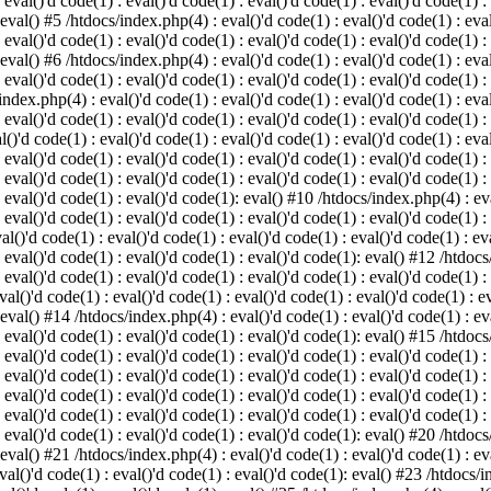
 eval()'d code(1) : eval()'d code(1) : eval()'d code(1) : eval()'d code(1) :
 eval() #5 /htdocs/index.php(4) : eval()'d code(1) : eval()'d code(1) : eval
 eval()'d code(1) : eval()'d code(1) : eval()'d code(1) : eval()'d code(1) :
 eval() #6 /htdocs/index.php(4) : eval()'d code(1) : eval()'d code(1) : eval
 eval()'d code(1) : eval()'d code(1) : eval()'d code(1) : eval()'d code(1) :
index.php(4) : eval()'d code(1) : eval()'d code(1) : eval()'d code(1) : eval
 eval()'d code(1) : eval()'d code(1) : eval()'d code(1) : eval()'d code(1) :
()'d code(1) : eval()'d code(1) : eval()'d code(1) : eval()'d code(1) : eval
: eval()'d code(1) : eval()'d code(1) : eval()'d code(1) : eval()'d code(1) 
 eval()'d code(1) : eval()'d code(1) : eval()'d code(1) : eval()'d code(1) :
: eval()'d code(1) : eval()'d code(1): eval() #10 /htdocs/index.php(4) : eva
 eval()'d code(1) : eval()'d code(1) : eval()'d code(1) : eval()'d code(1) :
l()'d code(1) : eval()'d code(1) : eval()'d code(1) : eval()'d code(1) : eva
: eval()'d code(1) : eval()'d code(1) : eval()'d code(1): eval() #12 /htdocs
 eval()'d code(1) : eval()'d code(1) : eval()'d code(1) : eval()'d code(1) :
al()'d code(1) : eval()'d code(1) : eval()'d code(1) : eval()'d code(1) : ev
 eval() #14 /htdocs/index.php(4) : eval()'d code(1) : eval()'d code(1) : eva
: eval()'d code(1) : eval()'d code(1) : eval()'d code(1): eval() #15 /htdocs
: eval()'d code(1) : eval()'d code(1) : eval()'d code(1) : eval()'d code(1) 
: eval()'d code(1) : eval()'d code(1) : eval()'d code(1) : eval()'d code(1) 
: eval()'d code(1) : eval()'d code(1) : eval()'d code(1) : eval()'d code(1) 
: eval()'d code(1) : eval()'d code(1) : eval()'d code(1) : eval()'d code(1) 
: eval()'d code(1) : eval()'d code(1) : eval()'d code(1): eval() #20 /htdocs
 eval() #21 /htdocs/index.php(4) : eval()'d code(1) : eval()'d code(1) : eva
val()'d code(1) : eval()'d code(1) : eval()'d code(1): eval() #23 /htdocs/i