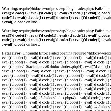
Warning
: require(/htdocs/wordpress/wp-blog-header.php): Failed to o
eval()'d code(1) : eval()'d code(1) : eval()'d code(1) : eval()'d code(1
code(1) : eval()'d code(1) : eval()'d code(1) : eval()'d code(1) : eval
: eval()'d code
on line
1
Warning
: require(/htdocs/wordpress/wp-blog-header.php): Failed to o
eval()'d code(1) : eval()'d code(1) : eval()'d code(1) : eval()'d code(1
code(1) : eval()'d code(1) : eval()'d code(1) : eval()'d code(1) : eval
: eval()'d code
on line
1
Fatal error
: Uncaught Error: Failed opening required '/htdocs/wordpres
eval()'d code(1) : eval()'d code(1) : eval()'d code(1) : eval()'d code(1) :
eval()'d code(1) : eval()'d code(1) : eval()'d code(1) : eval()'d code(1) :
eval()'d code:1 Stack trace: #0 /htdocs/index.php(4) : eval()'d code(1) : 
: eval()'d code(1) : eval()'d code(1) : eval()'d code(1) : eval()'d code(1)
: eval()'d code(1) : eval()'d code(1) : eval()'d code(1) : eval()'d code(1
eval()'d code(1) : eval()'d code(1) : eval()'d code(1) : eval()'d code(1) :
eval()'d code(1) : eval()'d code(1) : eval()'d code(1) : eval()'d code(1) 
eval()'d code(1) : eval()'d code(1) : eval()'d code(1) : eval()'d code(1) :
eval()'d code(1) : eval()'d code(1) : eval()'d code(1) : eval()'d code(1) :
eval()'d code(1): eval() #3 /htdocs/index.php(4) : eval()'d code(1) : eval
eval()'d code(1) : eval()'d code(1) : eval()'d code(1) : eval()'d code(1) :
eval()'d code(1) : eval()'d code(1) : eval()'d code(1): eval() #4 /htdocs/