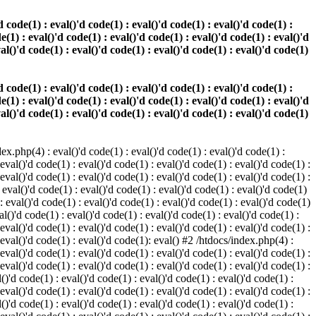
 code(1) : eval()'d code(1) : eval()'d code(1) : eval()'d code(1) :
e(1) : eval()'d code(1) : eval()'d code(1) : eval()'d code(1) : eval()'d
val()'d code(1) : eval()'d code(1) : eval()'d code(1) : eval()'d code(1)
 code(1) : eval()'d code(1) : eval()'d code(1) : eval()'d code(1) :
e(1) : eval()'d code(1) : eval()'d code(1) : eval()'d code(1) : eval()'d
val()'d code(1) : eval()'d code(1) : eval()'d code(1) : eval()'d code(1)
.php(4) : eval()'d code(1) : eval()'d code(1) : eval()'d code(1) :
 eval()'d code(1) : eval()'d code(1) : eval()'d code(1) : eval()'d code(1) :
 eval()'d code(1) : eval()'d code(1) : eval()'d code(1) : eval()'d code(1) :
 eval()'d code(1) : eval()'d code(1) : eval()'d code(1) : eval()'d code(1)
 : eval()'d code(1) : eval()'d code(1) : eval()'d code(1) : eval()'d code(1)
al()'d code(1) : eval()'d code(1) : eval()'d code(1) : eval()'d code(1) :
 eval()'d code(1) : eval()'d code(1) : eval()'d code(1) : eval()'d code(1) :
: eval()'d code(1) : eval()'d code(1): eval() #2 /htdocs/index.php(4) :
 eval()'d code(1) : eval()'d code(1) : eval()'d code(1) : eval()'d code(1) :
 eval()'d code(1) : eval()'d code(1) : eval()'d code(1) : eval()'d code(1) :
()'d code(1) : eval()'d code(1) : eval()'d code(1) : eval()'d code(1) :
 eval()'d code(1) : eval()'d code(1) : eval()'d code(1) : eval()'d code(1) :
()'d code(1) : eval()'d code(1) : eval()'d code(1) : eval()'d code(1) :