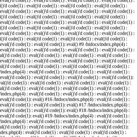
 eval()'d code(1) : eval()'d code(1) : eval()'d code(1) : eval()'d code(1) :
()'d code(1) : eval()'d code(1) : eval()'d code(1) : eval()'d code(1) :
 eval()'d code(1) : eval()'d code(1) : eval()'d code(1) : eval()'d code(1) :
()'d code(1) : eval()'d code(1) : eval()'d code(1) : eval()'d code(1) :
 eval()'d code(1) : eval()'d code(1) : eval()'d code(1) : eval()'d code(1) :
()'d code(1) : eval()'d code(1) : eval()'d code(1) : eval()'d code(1) :
 eval()'d code(1) : eval()'d code(1) : eval()'d code(1) : eval()'d code(1) :
()'d code(1) : eval()'d code(1) : eval()'d code(1) : eval()'d code(1) :
: eval()'d code(1) : eval()'d code(1): eval() #9 /htdocs/index.php(4) :
 eval()'d code(1) : eval()'d code(1) : eval()'d code(1) : eval()'d code(1) :
l()'d code(1) : eval()'d code(1) : eval()'d code(1) : eval()'d code(1) :
 eval()'d code(1) : eval()'d code(1) : eval()'d code(1) : eval()'d code(1) :
l()'d code(1) : eval()'d code(1) : eval()'d code(1) : eval()'d code(1) :
/index.php(4) : eval()'d code(1) : eval()'d code(1) : eval()'d code(1) :
 eval()'d code(1) : eval()'d code(1) : eval()'d code(1) : eval()'d code(1):
al()'d code(1) : eval()'d code(1) : eval()'d code(1) : eval()'d code(1) :
l()'d code(1) : eval()'d code(1) : eval()'d code(1) : eval()'d code(1) :
/index.php(4) : eval()'d code(1) : eval()'d code(1) : eval()'d code(1) :
: eval()'d code(1): eval() #16 /htdocs/index.php(4) : eval()'d code(1) :
: eval()'d code(1) : eval()'d code(1): eval() #17 /htdocs/index.php(4) :
: eval()'d code(1) : eval()'d code(1): eval() #18 /htdocs/index.php(4) :
: eval()'d code(1): eval() #19 /htdocs/index.php(4) : eval()'d code(1) :
/index.php(4) : eval()'d code(1) : eval()'d code(1) : eval()'d code(1) :
l()'d code(1) : eval()'d code(1) : eval()'d code(1) : eval()'d code(1):
ndex.php(4) : eval()'d code(1) : eval()'d code(1) : eval()'d code(1) :