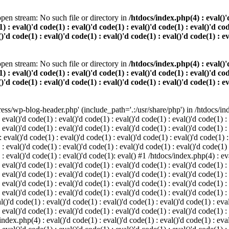
pen stream: No such file or directory in
/htdocs/index.php(4) : eval()'d
) : eval()'d code(1) : eval()'d code(1) : eval()'d code(1) : eval()'d cod
()'d code(1) : eval()'d code(1) : eval()'d code(1) : eval()'d code(1) : e
pen stream: No such file or directory in
/htdocs/index.php(4) : eval()'d
) : eval()'d code(1) : eval()'d code(1) : eval()'d code(1) : eval()'d cod
()'d code(1) : eval()'d code(1) : eval()'d code(1) : eval()'d code(1) : e
s/wp-blog-header.php' (include_path='.:/usr/share/php') in /htdocs/index
 eval()'d code(1) : eval()'d code(1) : eval()'d code(1) : eval()'d code(1) :
 eval()'d code(1) : eval()'d code(1) : eval()'d code(1) : eval()'d code(1) :
eval()'d code(1) : eval()'d code(1) : eval()'d code(1) : eval()'d code(1) :
 : eval()'d code(1) : eval()'d code(1) : eval()'d code(1) : eval()'d code(1)
) : eval()'d code(1) : eval()'d code(1): eval() #1 /htdocs/index.php(4) : ev
 eval()'d code(1) : eval()'d code(1) : eval()'d code(1) : eval()'d code(1) :
: eval()'d code(1) : eval()'d code(1) : eval()'d code(1) : eval()'d code(1) 
 eval()'d code(1) : eval()'d code(1) : eval()'d code(1) : eval()'d code(1) :
 eval()'d code(1) : eval()'d code(1) : eval()'d code(1) : eval()'d code(1) :
()'d code(1) : eval()'d code(1) : eval()'d code(1) : eval()'d code(1) : eval
 eval()'d code(1) : eval()'d code(1) : eval()'d code(1) : eval()'d code(1) :
index.php(4) : eval()'d code(1) : eval()'d code(1) : eval()'d code(1) : eval