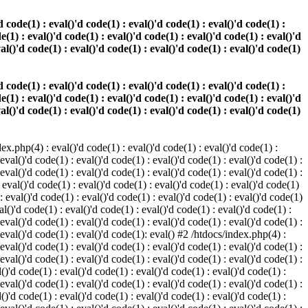
 code(1) : eval()'d code(1) : eval()'d code(1) : eval()'d code(1) :
e(1) : eval()'d code(1) : eval()'d code(1) : eval()'d code(1) : eval()'d
val()'d code(1) : eval()'d code(1) : eval()'d code(1) : eval()'d code(1)
 code(1) : eval()'d code(1) : eval()'d code(1) : eval()'d code(1) :
e(1) : eval()'d code(1) : eval()'d code(1) : eval()'d code(1) : eval()'d
val()'d code(1) : eval()'d code(1) : eval()'d code(1) : eval()'d code(1)
.php(4) : eval()'d code(1) : eval()'d code(1) : eval()'d code(1) :
 eval()'d code(1) : eval()'d code(1) : eval()'d code(1) : eval()'d code(1) :
 eval()'d code(1) : eval()'d code(1) : eval()'d code(1) : eval()'d code(1) :
 eval()'d code(1) : eval()'d code(1) : eval()'d code(1) : eval()'d code(1)
 : eval()'d code(1) : eval()'d code(1) : eval()'d code(1) : eval()'d code(1)
al()'d code(1) : eval()'d code(1) : eval()'d code(1) : eval()'d code(1) :
 eval()'d code(1) : eval()'d code(1) : eval()'d code(1) : eval()'d code(1) :
: eval()'d code(1) : eval()'d code(1): eval() #2 /htdocs/index.php(4) :
 eval()'d code(1) : eval()'d code(1) : eval()'d code(1) : eval()'d code(1) :
 eval()'d code(1) : eval()'d code(1) : eval()'d code(1) : eval()'d code(1) :
()'d code(1) : eval()'d code(1) : eval()'d code(1) : eval()'d code(1) :
 eval()'d code(1) : eval()'d code(1) : eval()'d code(1) : eval()'d code(1) :
()'d code(1) : eval()'d code(1) : eval()'d code(1) : eval()'d code(1) :