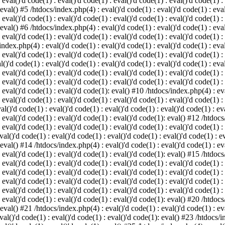
 eval()'d code(1) : eval()'d code(1) : eval()'d code(1) : eval()'d code(1) :
 eval() #5 /htdocs/index.php(4) : eval()'d code(1) : eval()'d code(1) : eval
 eval()'d code(1) : eval()'d code(1) : eval()'d code(1) : eval()'d code(1) :
 eval() #6 /htdocs/index.php(4) : eval()'d code(1) : eval()'d code(1) : eval
 eval()'d code(1) : eval()'d code(1) : eval()'d code(1) : eval()'d code(1) :
index.php(4) : eval()'d code(1) : eval()'d code(1) : eval()'d code(1) : eval
 eval()'d code(1) : eval()'d code(1) : eval()'d code(1) : eval()'d code(1) :
()'d code(1) : eval()'d code(1) : eval()'d code(1) : eval()'d code(1) : eval
: eval()'d code(1) : eval()'d code(1) : eval()'d code(1) : eval()'d code(1) 
 eval()'d code(1) : eval()'d code(1) : eval()'d code(1) : eval()'d code(1) :
: eval()'d code(1) : eval()'d code(1): eval() #10 /htdocs/index.php(4) : eva
 eval()'d code(1) : eval()'d code(1) : eval()'d code(1) : eval()'d code(1) :
l()'d code(1) : eval()'d code(1) : eval()'d code(1) : eval()'d code(1) : eva
: eval()'d code(1) : eval()'d code(1) : eval()'d code(1): eval() #12 /htdocs
 eval()'d code(1) : eval()'d code(1) : eval()'d code(1) : eval()'d code(1) :
al()'d code(1) : eval()'d code(1) : eval()'d code(1) : eval()'d code(1) : ev
 eval() #14 /htdocs/index.php(4) : eval()'d code(1) : eval()'d code(1) : eva
: eval()'d code(1) : eval()'d code(1) : eval()'d code(1): eval() #15 /htdocs
: eval()'d code(1) : eval()'d code(1) : eval()'d code(1) : eval()'d code(1) 
: eval()'d code(1) : eval()'d code(1) : eval()'d code(1) : eval()'d code(1) 
: eval()'d code(1) : eval()'d code(1) : eval()'d code(1) : eval()'d code(1) 
: eval()'d code(1) : eval()'d code(1) : eval()'d code(1) : eval()'d code(1) 
: eval()'d code(1) : eval()'d code(1) : eval()'d code(1): eval() #20 /htdocs
 eval() #21 /htdocs/index.php(4) : eval()'d code(1) : eval()'d code(1) : eva
val()'d code(1) : eval()'d code(1) : eval()'d code(1): eval() #23 /htdocs/i