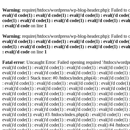
Warning
: require(/htdocs/wordpress/wp-blog-header.php): Failed to o
eval()'d code(1) : eval()'d code(1) : eval()'d code(1) : eval()'d code(1
code(1) : eval()'d code(1) : eval()'d code(1) : eval()'d code(1) : eval
: eval()'d code
on line
1
Warning
: require(/htdocs/wordpress/wp-blog-header.php): Failed to o
eval()'d code(1) : eval()'d code(1) : eval()'d code(1) : eval()'d code(1
code(1) : eval()'d code(1) : eval()'d code(1) : eval()'d code(1) : eval
: eval()'d code
on line
1
Fatal error
: Uncaught Error: Failed opening required '/htdocs/wordpres
eval()'d code(1) : eval()'d code(1) : eval()'d code(1) : eval()'d code(1) :
eval()'d code(1) : eval()'d code(1) : eval()'d code(1) : eval()'d code(1) :
eval()'d code:1 Stack trace: #0 /htdocs/index.php(4) : eval()'d code(1) : 
: eval()'d code(1) : eval()'d code(1) : eval()'d code(1) : eval()'d code(1)
: eval()'d code(1) : eval()'d code(1) : eval()'d code(1) : eval()'d code(1
eval()'d code(1) : eval()'d code(1) : eval()'d code(1) : eval()'d code(1) :
eval()'d code(1) : eval()'d code(1) : eval()'d code(1) : eval()'d code(1) 
eval()'d code(1) : eval()'d code(1) : eval()'d code(1) : eval()'d code(1) :
eval()'d code(1) : eval()'d code(1) : eval()'d code(1) : eval()'d code(1) :
eval()'d code(1): eval() #3 /htdocs/index.php(4) : eval()'d code(1) : eval
eval()'d code(1) : eval()'d code(1) : eval()'d code(1) : eval()'d code(1) :
eval()'d code(1) : eval()'d code(1) : eval()'d code(1): eval() #4 /htdocs/