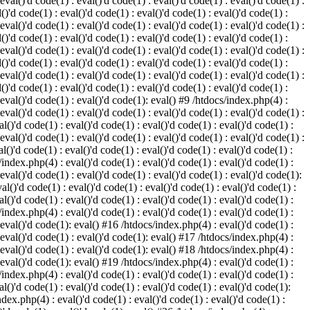
 eval()'d code(1) : eval()'d code(1) : eval()'d code(1) : eval()'d code(1) :
()'d code(1) : eval()'d code(1) : eval()'d code(1) : eval()'d code(1) :
 eval()'d code(1) : eval()'d code(1) : eval()'d code(1) : eval()'d code(1) :
()'d code(1) : eval()'d code(1) : eval()'d code(1) : eval()'d code(1) :
 eval()'d code(1) : eval()'d code(1) : eval()'d code(1) : eval()'d code(1) :
()'d code(1) : eval()'d code(1) : eval()'d code(1) : eval()'d code(1) :
 eval()'d code(1) : eval()'d code(1) : eval()'d code(1) : eval()'d code(1) :
()'d code(1) : eval()'d code(1) : eval()'d code(1) : eval()'d code(1) :
: eval()'d code(1) : eval()'d code(1): eval() #9 /htdocs/index.php(4) :
 eval()'d code(1) : eval()'d code(1) : eval()'d code(1) : eval()'d code(1) :
l()'d code(1) : eval()'d code(1) : eval()'d code(1) : eval()'d code(1) :
 eval()'d code(1) : eval()'d code(1) : eval()'d code(1) : eval()'d code(1) :
l()'d code(1) : eval()'d code(1) : eval()'d code(1) : eval()'d code(1) :
/index.php(4) : eval()'d code(1) : eval()'d code(1) : eval()'d code(1) :
 eval()'d code(1) : eval()'d code(1) : eval()'d code(1) : eval()'d code(1):
al()'d code(1) : eval()'d code(1) : eval()'d code(1) : eval()'d code(1) :
l()'d code(1) : eval()'d code(1) : eval()'d code(1) : eval()'d code(1) :
/index.php(4) : eval()'d code(1) : eval()'d code(1) : eval()'d code(1) :
: eval()'d code(1): eval() #16 /htdocs/index.php(4) : eval()'d code(1) :
: eval()'d code(1) : eval()'d code(1): eval() #17 /htdocs/index.php(4) :
: eval()'d code(1) : eval()'d code(1): eval() #18 /htdocs/index.php(4) :
: eval()'d code(1): eval() #19 /htdocs/index.php(4) : eval()'d code(1) :
/index.php(4) : eval()'d code(1) : eval()'d code(1) : eval()'d code(1) :
l()'d code(1) : eval()'d code(1) : eval()'d code(1) : eval()'d code(1):
ndex.php(4) : eval()'d code(1) : eval()'d code(1) : eval()'d code(1) :