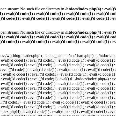
pen stream: No such file or directory in
/htdocs/index.php(4) : eval()'d
) : eval()'d code(1) : eval()'d code(1) : eval()'d code(1) : eval()'d cod
()'d code(1) : eval()'d code(1) : eval()'d code(1) : eval()'d code(1) : e
pen stream: No such file or directory in
/htdocs/index.php(4) : eval()'d
) : eval()'d code(1) : eval()'d code(1) : eval()'d code(1) : eval()'d cod
()'d code(1) : eval()'d code(1) : eval()'d code(1) : eval()'d code(1) : e
s/wp-blog-header.php' (include_path='.:/usr/share/php') in /htdocs/index
 eval()'d code(1) : eval()'d code(1) : eval()'d code(1) : eval()'d code(1) :
 eval()'d code(1) : eval()'d code(1) : eval()'d code(1) : eval()'d code(1) :
eval()'d code(1) : eval()'d code(1) : eval()'d code(1) : eval()'d code(1) :
 : eval()'d code(1) : eval()'d code(1) : eval()'d code(1) : eval()'d code(1)
) : eval()'d code(1) : eval()'d code(1): eval() #1 /htdocs/index.php(4) : ev
 eval()'d code(1) : eval()'d code(1) : eval()'d code(1) : eval()'d code(1) :
: eval()'d code(1) : eval()'d code(1) : eval()'d code(1) : eval()'d code(1) 
 eval()'d code(1) : eval()'d code(1) : eval()'d code(1) : eval()'d code(1) :
 eval()'d code(1) : eval()'d code(1) : eval()'d code(1) : eval()'d code(1) :
()'d code(1) : eval()'d code(1) : eval()'d code(1) : eval()'d code(1) : eval
 eval()'d code(1) : eval()'d code(1) : eval()'d code(1) : eval()'d code(1) :
index.php(4) : eval()'d code(1) : eval()'d code(1) : eval()'d code(1) : eval