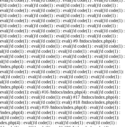
 eval()'d code(1) : eval()'d code(1) : eval()'d code(1) : eval()'d code(1) :
()'d code(1) : eval()'d code(1) : eval()'d code(1) : eval()'d code(1) :
 eval()'d code(1) : eval()'d code(1) : eval()'d code(1) : eval()'d code(1) :
()'d code(1) : eval()'d code(1) : eval()'d code(1) : eval()'d code(1) :
 eval()'d code(1) : eval()'d code(1) : eval()'d code(1) : eval()'d code(1) :
()'d code(1) : eval()'d code(1) : eval()'d code(1) : eval()'d code(1) :
 eval()'d code(1) : eval()'d code(1) : eval()'d code(1) : eval()'d code(1) :
()'d code(1) : eval()'d code(1) : eval()'d code(1) : eval()'d code(1) :
: eval()'d code(1) : eval()'d code(1): eval() #9 /htdocs/index.php(4) :
 eval()'d code(1) : eval()'d code(1) : eval()'d code(1) : eval()'d code(1) :
l()'d code(1) : eval()'d code(1) : eval()'d code(1) : eval()'d code(1) :
 eval()'d code(1) : eval()'d code(1) : eval()'d code(1) : eval()'d code(1) :
l()'d code(1) : eval()'d code(1) : eval()'d code(1) : eval()'d code(1) :
/index.php(4) : eval()'d code(1) : eval()'d code(1) : eval()'d code(1) :
 eval()'d code(1) : eval()'d code(1) : eval()'d code(1) : eval()'d code(1):
al()'d code(1) : eval()'d code(1) : eval()'d code(1) : eval()'d code(1) :
l()'d code(1) : eval()'d code(1) : eval()'d code(1) : eval()'d code(1) :
/index.php(4) : eval()'d code(1) : eval()'d code(1) : eval()'d code(1) :
: eval()'d code(1): eval() #16 /htdocs/index.php(4) : eval()'d code(1) :
: eval()'d code(1) : eval()'d code(1): eval() #17 /htdocs/index.php(4) :
: eval()'d code(1) : eval()'d code(1): eval() #18 /htdocs/index.php(4) :
: eval()'d code(1): eval() #19 /htdocs/index.php(4) : eval()'d code(1) :
/index.php(4) : eval()'d code(1) : eval()'d code(1) : eval()'d code(1) :
l()'d code(1) : eval()'d code(1) : eval()'d code(1) : eval()'d code(1):
ndex.php(4) : eval()'d code(1) : eval()'d code(1) : eval()'d code(1) :