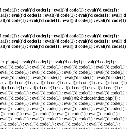
 code(1) : eval()'d code(1) : eval()'d code(1) : eval()'d code(1) :
e(1) : eval()'d code(1) : eval()'d code(1) : eval()'d code(1) : eval()'d
val()'d code(1) : eval()'d code(1) : eval()'d code(1) : eval()'d code(1)
 code(1) : eval()'d code(1) : eval()'d code(1) : eval()'d code(1) :
e(1) : eval()'d code(1) : eval()'d code(1) : eval()'d code(1) : eval()'d
val()'d code(1) : eval()'d code(1) : eval()'d code(1) : eval()'d code(1)
.php(4) : eval()'d code(1) : eval()'d code(1) : eval()'d code(1) :
 eval()'d code(1) : eval()'d code(1) : eval()'d code(1) : eval()'d code(1) :
 eval()'d code(1) : eval()'d code(1) : eval()'d code(1) : eval()'d code(1) :
 eval()'d code(1) : eval()'d code(1) : eval()'d code(1) : eval()'d code(1)
 : eval()'d code(1) : eval()'d code(1) : eval()'d code(1) : eval()'d code(1)
al()'d code(1) : eval()'d code(1) : eval()'d code(1) : eval()'d code(1) :
 eval()'d code(1) : eval()'d code(1) : eval()'d code(1) : eval()'d code(1) :
: eval()'d code(1) : eval()'d code(1): eval() #2 /htdocs/index.php(4) :
 eval()'d code(1) : eval()'d code(1) : eval()'d code(1) : eval()'d code(1) :
 eval()'d code(1) : eval()'d code(1) : eval()'d code(1) : eval()'d code(1) :
()'d code(1) : eval()'d code(1) : eval()'d code(1) : eval()'d code(1) :
 eval()'d code(1) : eval()'d code(1) : eval()'d code(1) : eval()'d code(1) :
()'d code(1) : eval()'d code(1) : eval()'d code(1) : eval()'d code(1) :