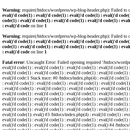
Warning
: require(/htdocs/wordpress/wp-blog-header.php): Failed to o
eval()'d code(1) : eval()'d code(1) : eval()'d code(1) : eval()'d code(1
code(1) : eval()'d code(1) : eval()'d code(1) : eval()'d code(1) : eval
: eval()'d code
on line
1
Warning
: require(/htdocs/wordpress/wp-blog-header.php): Failed to o
eval()'d code(1) : eval()'d code(1) : eval()'d code(1) : eval()'d code(1
code(1) : eval()'d code(1) : eval()'d code(1) : eval()'d code(1) : eval
: eval()'d code
on line
1
Fatal error
: Uncaught Error: Failed opening required '/htdocs/wordpres
eval()'d code(1) : eval()'d code(1) : eval()'d code(1) : eval()'d code(1) :
eval()'d code(1) : eval()'d code(1) : eval()'d code(1) : eval()'d code(1) :
eval()'d code:1 Stack trace: #0 /htdocs/index.php(4) : eval()'d code(1) : 
: eval()'d code(1) : eval()'d code(1) : eval()'d code(1) : eval()'d code(1)
: eval()'d code(1) : eval()'d code(1) : eval()'d code(1) : eval()'d code(1
eval()'d code(1) : eval()'d code(1) : eval()'d code(1) : eval()'d code(1) :
eval()'d code(1) : eval()'d code(1) : eval()'d code(1) : eval()'d code(1) 
eval()'d code(1) : eval()'d code(1) : eval()'d code(1) : eval()'d code(1) :
eval()'d code(1) : eval()'d code(1) : eval()'d code(1) : eval()'d code(1) :
eval()'d code(1): eval() #3 /htdocs/index.php(4) : eval()'d code(1) : eval
eval()'d code(1) : eval()'d code(1) : eval()'d code(1) : eval()'d code(1) :
eval()'d code(1) : eval()'d code(1) : eval()'d code(1): eval() #4 /htdocs/