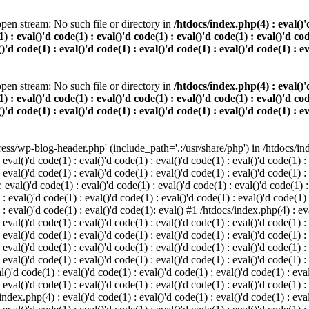
pen stream: No such file or directory in
/htdocs/index.php(4) : eval()'d
) : eval()'d code(1) : eval()'d code(1) : eval()'d code(1) : eval()'d cod
()'d code(1) : eval()'d code(1) : eval()'d code(1) : eval()'d code(1) : e
pen stream: No such file or directory in
/htdocs/index.php(4) : eval()'d
) : eval()'d code(1) : eval()'d code(1) : eval()'d code(1) : eval()'d cod
()'d code(1) : eval()'d code(1) : eval()'d code(1) : eval()'d code(1) : e
s/wp-blog-header.php' (include_path='.:/usr/share/php') in /htdocs/index
 eval()'d code(1) : eval()'d code(1) : eval()'d code(1) : eval()'d code(1) :
 eval()'d code(1) : eval()'d code(1) : eval()'d code(1) : eval()'d code(1) :
eval()'d code(1) : eval()'d code(1) : eval()'d code(1) : eval()'d code(1) :
 : eval()'d code(1) : eval()'d code(1) : eval()'d code(1) : eval()'d code(1)
) : eval()'d code(1) : eval()'d code(1): eval() #1 /htdocs/index.php(4) : ev
 eval()'d code(1) : eval()'d code(1) : eval()'d code(1) : eval()'d code(1) :
: eval()'d code(1) : eval()'d code(1) : eval()'d code(1) : eval()'d code(1) 
 eval()'d code(1) : eval()'d code(1) : eval()'d code(1) : eval()'d code(1) :
 eval()'d code(1) : eval()'d code(1) : eval()'d code(1) : eval()'d code(1) :
()'d code(1) : eval()'d code(1) : eval()'d code(1) : eval()'d code(1) : eval
 eval()'d code(1) : eval()'d code(1) : eval()'d code(1) : eval()'d code(1) :
index.php(4) : eval()'d code(1) : eval()'d code(1) : eval()'d code(1) : eval