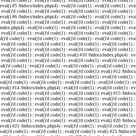
 eval()'d code(1) : eval()'d code(1) : eval()'d code(1) : eval()'d code(1) :
 eval() #5 /htdocs/index.php(4) : eval()'d code(1) : eval()'d code(1) : eval
 eval()'d code(1) : eval()'d code(1) : eval()'d code(1) : eval()'d code(1) :
 eval() #6 /htdocs/index.php(4) : eval()'d code(1) : eval()'d code(1) : eval
 eval()'d code(1) : eval()'d code(1) : eval()'d code(1) : eval()'d code(1) :
index.php(4) : eval()'d code(1) : eval()'d code(1) : eval()'d code(1) : eval
 eval()'d code(1) : eval()'d code(1) : eval()'d code(1) : eval()'d code(1) :
()'d code(1) : eval()'d code(1) : eval()'d code(1) : eval()'d code(1) : eval
: eval()'d code(1) : eval()'d code(1) : eval()'d code(1) : eval()'d code(1) 
 eval()'d code(1) : eval()'d code(1) : eval()'d code(1) : eval()'d code(1) :
: eval()'d code(1) : eval()'d code(1): eval() #10 /htdocs/index.php(4) : eva
 eval()'d code(1) : eval()'d code(1) : eval()'d code(1) : eval()'d code(1) :
l()'d code(1) : eval()'d code(1) : eval()'d code(1) : eval()'d code(1) : eva
: eval()'d code(1) : eval()'d code(1) : eval()'d code(1): eval() #12 /htdocs
 eval()'d code(1) : eval()'d code(1) : eval()'d code(1) : eval()'d code(1) :
al()'d code(1) : eval()'d code(1) : eval()'d code(1) : eval()'d code(1) : ev
 eval() #14 /htdocs/index.php(4) : eval()'d code(1) : eval()'d code(1) : eva
: eval()'d code(1) : eval()'d code(1) : eval()'d code(1): eval() #15 /htdocs
: eval()'d code(1) : eval()'d code(1) : eval()'d code(1) : eval()'d code(1) 
: eval()'d code(1) : eval()'d code(1) : eval()'d code(1) : eval()'d code(1) 
: eval()'d code(1) : eval()'d code(1) : eval()'d code(1) : eval()'d code(1) 
: eval()'d code(1) : eval()'d code(1) : eval()'d code(1) : eval()'d code(1) 
: eval()'d code(1) : eval()'d code(1) : eval()'d code(1): eval() #20 /htdocs
 eval() #21 /htdocs/index.php(4) : eval()'d code(1) : eval()'d code(1) : eva
val()'d code(1) : eval()'d code(1) : eval()'d code(1): eval() #23 /htdocs/i