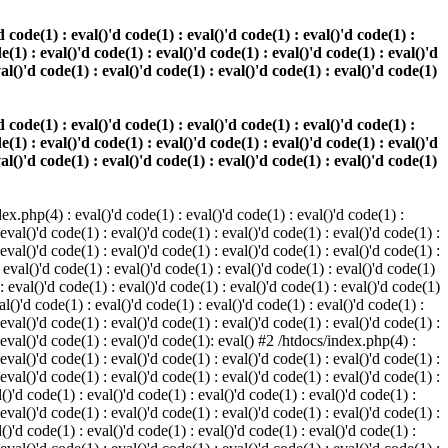
 code(1) : eval()'d code(1) : eval()'d code(1) : eval()'d code(1) :
e(1) : eval()'d code(1) : eval()'d code(1) : eval()'d code(1) : eval()'d
val()'d code(1) : eval()'d code(1) : eval()'d code(1) : eval()'d code(1)
 code(1) : eval()'d code(1) : eval()'d code(1) : eval()'d code(1) :
e(1) : eval()'d code(1) : eval()'d code(1) : eval()'d code(1) : eval()'d
val()'d code(1) : eval()'d code(1) : eval()'d code(1) : eval()'d code(1)
.php(4) : eval()'d code(1) : eval()'d code(1) : eval()'d code(1) :
 eval()'d code(1) : eval()'d code(1) : eval()'d code(1) : eval()'d code(1) :
 eval()'d code(1) : eval()'d code(1) : eval()'d code(1) : eval()'d code(1) :
 eval()'d code(1) : eval()'d code(1) : eval()'d code(1) : eval()'d code(1)
 : eval()'d code(1) : eval()'d code(1) : eval()'d code(1) : eval()'d code(1)
al()'d code(1) : eval()'d code(1) : eval()'d code(1) : eval()'d code(1) :
 eval()'d code(1) : eval()'d code(1) : eval()'d code(1) : eval()'d code(1) :
: eval()'d code(1) : eval()'d code(1): eval() #2 /htdocs/index.php(4) :
 eval()'d code(1) : eval()'d code(1) : eval()'d code(1) : eval()'d code(1) :
 eval()'d code(1) : eval()'d code(1) : eval()'d code(1) : eval()'d code(1) :
()'d code(1) : eval()'d code(1) : eval()'d code(1) : eval()'d code(1) :
 eval()'d code(1) : eval()'d code(1) : eval()'d code(1) : eval()'d code(1) :
()'d code(1) : eval()'d code(1) : eval()'d code(1) : eval()'d code(1) :