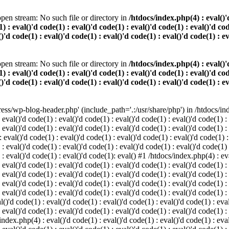
pen stream: No such file or directory in
/htdocs/index.php(4) : eval()'d
) : eval()'d code(1) : eval()'d code(1) : eval()'d code(1) : eval()'d cod
()'d code(1) : eval()'d code(1) : eval()'d code(1) : eval()'d code(1) : e
pen stream: No such file or directory in
/htdocs/index.php(4) : eval()'d
) : eval()'d code(1) : eval()'d code(1) : eval()'d code(1) : eval()'d cod
()'d code(1) : eval()'d code(1) : eval()'d code(1) : eval()'d code(1) : e
s/wp-blog-header.php' (include_path='.:/usr/share/php') in /htdocs/index
 eval()'d code(1) : eval()'d code(1) : eval()'d code(1) : eval()'d code(1) :
 eval()'d code(1) : eval()'d code(1) : eval()'d code(1) : eval()'d code(1) :
eval()'d code(1) : eval()'d code(1) : eval()'d code(1) : eval()'d code(1) :
 : eval()'d code(1) : eval()'d code(1) : eval()'d code(1) : eval()'d code(1)
) : eval()'d code(1) : eval()'d code(1): eval() #1 /htdocs/index.php(4) : ev
 eval()'d code(1) : eval()'d code(1) : eval()'d code(1) : eval()'d code(1) :
: eval()'d code(1) : eval()'d code(1) : eval()'d code(1) : eval()'d code(1) 
 eval()'d code(1) : eval()'d code(1) : eval()'d code(1) : eval()'d code(1) :
 eval()'d code(1) : eval()'d code(1) : eval()'d code(1) : eval()'d code(1) :
()'d code(1) : eval()'d code(1) : eval()'d code(1) : eval()'d code(1) : eval
 eval()'d code(1) : eval()'d code(1) : eval()'d code(1) : eval()'d code(1) :
index.php(4) : eval()'d code(1) : eval()'d code(1) : eval()'d code(1) : eval