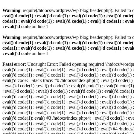
Warning
: require(/htdocs/wordpress/wp-blog-header.php): Failed to o
eval()'d code(1) : eval()'d code(1) : eval()'d code(1) : eval()'d code(1
code(1) : eval()'d code(1) : eval()'d code(1) : eval()'d code(1) : eval
: eval()'d code
on line
1
Warning
: require(/htdocs/wordpress/wp-blog-header.php): Failed to o
eval()'d code(1) : eval()'d code(1) : eval()'d code(1) : eval()'d code(1
code(1) : eval()'d code(1) : eval()'d code(1) : eval()'d code(1) : eval
: eval()'d code
on line
1
Fatal error
: Uncaught Error: Failed opening required '/htdocs/wordpres
eval()'d code(1) : eval()'d code(1) : eval()'d code(1) : eval()'d code(1) :
eval()'d code(1) : eval()'d code(1) : eval()'d code(1) : eval()'d code(1) :
eval()'d code:1 Stack trace: #0 /htdocs/index.php(4) : eval()'d code(1) : 
: eval()'d code(1) : eval()'d code(1) : eval()'d code(1) : eval()'d code(1)
: eval()'d code(1) : eval()'d code(1) : eval()'d code(1) : eval()'d code(1
eval()'d code(1) : eval()'d code(1) : eval()'d code(1) : eval()'d code(1) :
eval()'d code(1) : eval()'d code(1) : eval()'d code(1) : eval()'d code(1) 
eval()'d code(1) : eval()'d code(1) : eval()'d code(1) : eval()'d code(1) :
eval()'d code(1) : eval()'d code(1) : eval()'d code(1) : eval()'d code(1) :
eval()'d code(1): eval() #3 /htdocs/index.php(4) : eval()'d code(1) : eval
eval()'d code(1) : eval()'d code(1) : eval()'d code(1) : eval()'d code(1) :
eval()'d code(1) : eval()'d code(1) : eval()'d code(1): eval() #4 /htdocs/