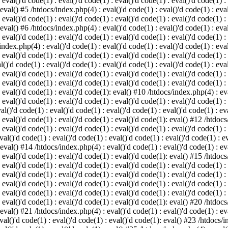
 eval()'d code(1) : eval()'d code(1) : eval()'d code(1) : eval()'d code(1) :
 eval() #5 /htdocs/index.php(4) : eval()'d code(1) : eval()'d code(1) : eval
 eval()'d code(1) : eval()'d code(1) : eval()'d code(1) : eval()'d code(1) :
 eval() #6 /htdocs/index.php(4) : eval()'d code(1) : eval()'d code(1) : eval
 eval()'d code(1) : eval()'d code(1) : eval()'d code(1) : eval()'d code(1) :
index.php(4) : eval()'d code(1) : eval()'d code(1) : eval()'d code(1) : eval
 eval()'d code(1) : eval()'d code(1) : eval()'d code(1) : eval()'d code(1) :
()'d code(1) : eval()'d code(1) : eval()'d code(1) : eval()'d code(1) : eval
: eval()'d code(1) : eval()'d code(1) : eval()'d code(1) : eval()'d code(1) 
 eval()'d code(1) : eval()'d code(1) : eval()'d code(1) : eval()'d code(1) :
: eval()'d code(1) : eval()'d code(1): eval() #10 /htdocs/index.php(4) : eva
 eval()'d code(1) : eval()'d code(1) : eval()'d code(1) : eval()'d code(1) :
l()'d code(1) : eval()'d code(1) : eval()'d code(1) : eval()'d code(1) : eva
: eval()'d code(1) : eval()'d code(1) : eval()'d code(1): eval() #12 /htdocs
 eval()'d code(1) : eval()'d code(1) : eval()'d code(1) : eval()'d code(1) :
al()'d code(1) : eval()'d code(1) : eval()'d code(1) : eval()'d code(1) : ev
 eval() #14 /htdocs/index.php(4) : eval()'d code(1) : eval()'d code(1) : eva
: eval()'d code(1) : eval()'d code(1) : eval()'d code(1): eval() #15 /htdocs
: eval()'d code(1) : eval()'d code(1) : eval()'d code(1) : eval()'d code(1) 
: eval()'d code(1) : eval()'d code(1) : eval()'d code(1) : eval()'d code(1) 
: eval()'d code(1) : eval()'d code(1) : eval()'d code(1) : eval()'d code(1) 
: eval()'d code(1) : eval()'d code(1) : eval()'d code(1) : eval()'d code(1) 
: eval()'d code(1) : eval()'d code(1) : eval()'d code(1): eval() #20 /htdocs
 eval() #21 /htdocs/index.php(4) : eval()'d code(1) : eval()'d code(1) : eva
val()'d code(1) : eval()'d code(1) : eval()'d code(1): eval() #23 /htdocs/i