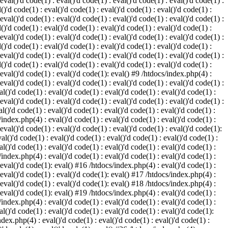
 eval()'d code(1) : eval()'d code(1) : eval()'d code(1) : eval()'d code(1) :
()'d code(1) : eval()'d code(1) : eval()'d code(1) : eval()'d code(1) :
 eval()'d code(1) : eval()'d code(1) : eval()'d code(1) : eval()'d code(1) :
()'d code(1) : eval()'d code(1) : eval()'d code(1) : eval()'d code(1) :
 eval()'d code(1) : eval()'d code(1) : eval()'d code(1) : eval()'d code(1) :
()'d code(1) : eval()'d code(1) : eval()'d code(1) : eval()'d code(1) :
 eval()'d code(1) : eval()'d code(1) : eval()'d code(1) : eval()'d code(1) :
()'d code(1) : eval()'d code(1) : eval()'d code(1) : eval()'d code(1) :
: eval()'d code(1) : eval()'d code(1): eval() #9 /htdocs/index.php(4) :
 eval()'d code(1) : eval()'d code(1) : eval()'d code(1) : eval()'d code(1) :
l()'d code(1) : eval()'d code(1) : eval()'d code(1) : eval()'d code(1) :
 eval()'d code(1) : eval()'d code(1) : eval()'d code(1) : eval()'d code(1) :
l()'d code(1) : eval()'d code(1) : eval()'d code(1) : eval()'d code(1) :
/index.php(4) : eval()'d code(1) : eval()'d code(1) : eval()'d code(1) :
 eval()'d code(1) : eval()'d code(1) : eval()'d code(1) : eval()'d code(1):
al()'d code(1) : eval()'d code(1) : eval()'d code(1) : eval()'d code(1) :
l()'d code(1) : eval()'d code(1) : eval()'d code(1) : eval()'d code(1) :
/index.php(4) : eval()'d code(1) : eval()'d code(1) : eval()'d code(1) :
: eval()'d code(1): eval() #16 /htdocs/index.php(4) : eval()'d code(1) :
: eval()'d code(1) : eval()'d code(1): eval() #17 /htdocs/index.php(4) :
: eval()'d code(1) : eval()'d code(1): eval() #18 /htdocs/index.php(4) :
: eval()'d code(1): eval() #19 /htdocs/index.php(4) : eval()'d code(1) :
/index.php(4) : eval()'d code(1) : eval()'d code(1) : eval()'d code(1) :
l()'d code(1) : eval()'d code(1) : eval()'d code(1) : eval()'d code(1):
ndex.php(4) : eval()'d code(1) : eval()'d code(1) : eval()'d code(1) :