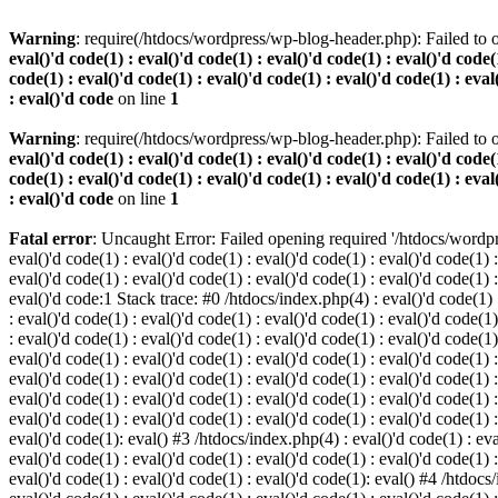
Warning
: require(/htdocs/wordpress/wp-blog-header.php): Failed to o
eval()'d code(1) : eval()'d code(1) : eval()'d code(1) : eval()'d code(1
code(1) : eval()'d code(1) : eval()'d code(1) : eval()'d code(1) : eval
: eval()'d code
on line
1
Warning
: require(/htdocs/wordpress/wp-blog-header.php): Failed to o
eval()'d code(1) : eval()'d code(1) : eval()'d code(1) : eval()'d code(1
code(1) : eval()'d code(1) : eval()'d code(1) : eval()'d code(1) : eval
: eval()'d code
on line
1
Fatal error
: Uncaught Error: Failed opening required '/htdocs/wordpres
eval()'d code(1) : eval()'d code(1) : eval()'d code(1) : eval()'d code(1) :
eval()'d code(1) : eval()'d code(1) : eval()'d code(1) : eval()'d code(1) :
eval()'d code:1 Stack trace: #0 /htdocs/index.php(4) : eval()'d code(1) : 
: eval()'d code(1) : eval()'d code(1) : eval()'d code(1) : eval()'d code(1)
: eval()'d code(1) : eval()'d code(1) : eval()'d code(1) : eval()'d code(1
eval()'d code(1) : eval()'d code(1) : eval()'d code(1) : eval()'d code(1) :
eval()'d code(1) : eval()'d code(1) : eval()'d code(1) : eval()'d code(1) 
eval()'d code(1) : eval()'d code(1) : eval()'d code(1) : eval()'d code(1) :
eval()'d code(1) : eval()'d code(1) : eval()'d code(1) : eval()'d code(1) :
eval()'d code(1): eval() #3 /htdocs/index.php(4) : eval()'d code(1) : eval
eval()'d code(1) : eval()'d code(1) : eval()'d code(1) : eval()'d code(1) :
eval()'d code(1) : eval()'d code(1) : eval()'d code(1): eval() #4 /htdocs/