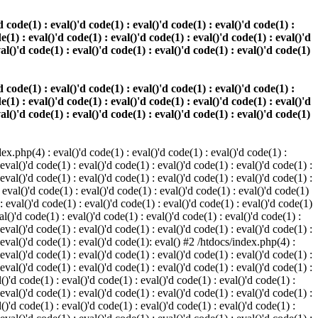
 code(1) : eval()'d code(1) : eval()'d code(1) : eval()'d code(1) :
e(1) : eval()'d code(1) : eval()'d code(1) : eval()'d code(1) : eval()'d
val()'d code(1) : eval()'d code(1) : eval()'d code(1) : eval()'d code(1)
 code(1) : eval()'d code(1) : eval()'d code(1) : eval()'d code(1) :
e(1) : eval()'d code(1) : eval()'d code(1) : eval()'d code(1) : eval()'d
val()'d code(1) : eval()'d code(1) : eval()'d code(1) : eval()'d code(1)
.php(4) : eval()'d code(1) : eval()'d code(1) : eval()'d code(1) :
 eval()'d code(1) : eval()'d code(1) : eval()'d code(1) : eval()'d code(1) :
 eval()'d code(1) : eval()'d code(1) : eval()'d code(1) : eval()'d code(1) :
 eval()'d code(1) : eval()'d code(1) : eval()'d code(1) : eval()'d code(1)
 : eval()'d code(1) : eval()'d code(1) : eval()'d code(1) : eval()'d code(1)
al()'d code(1) : eval()'d code(1) : eval()'d code(1) : eval()'d code(1) :
 eval()'d code(1) : eval()'d code(1) : eval()'d code(1) : eval()'d code(1) :
: eval()'d code(1) : eval()'d code(1): eval() #2 /htdocs/index.php(4) :
 eval()'d code(1) : eval()'d code(1) : eval()'d code(1) : eval()'d code(1) :
 eval()'d code(1) : eval()'d code(1) : eval()'d code(1) : eval()'d code(1) :
()'d code(1) : eval()'d code(1) : eval()'d code(1) : eval()'d code(1) :
 eval()'d code(1) : eval()'d code(1) : eval()'d code(1) : eval()'d code(1) :
()'d code(1) : eval()'d code(1) : eval()'d code(1) : eval()'d code(1) :