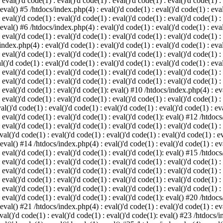
 eval()'d code(1) : eval()'d code(1) : eval()'d code(1) : eval()'d code(1) :
 eval() #5 /htdocs/index.php(4) : eval()'d code(1) : eval()'d code(1) : eval
 eval()'d code(1) : eval()'d code(1) : eval()'d code(1) : eval()'d code(1) :
 eval() #6 /htdocs/index.php(4) : eval()'d code(1) : eval()'d code(1) : eval
 eval()'d code(1) : eval()'d code(1) : eval()'d code(1) : eval()'d code(1) :
index.php(4) : eval()'d code(1) : eval()'d code(1) : eval()'d code(1) : eval
 eval()'d code(1) : eval()'d code(1) : eval()'d code(1) : eval()'d code(1) :
()'d code(1) : eval()'d code(1) : eval()'d code(1) : eval()'d code(1) : eval
: eval()'d code(1) : eval()'d code(1) : eval()'d code(1) : eval()'d code(1) 
 eval()'d code(1) : eval()'d code(1) : eval()'d code(1) : eval()'d code(1) :
: eval()'d code(1) : eval()'d code(1): eval() #10 /htdocs/index.php(4) : eva
 eval()'d code(1) : eval()'d code(1) : eval()'d code(1) : eval()'d code(1) :
l()'d code(1) : eval()'d code(1) : eval()'d code(1) : eval()'d code(1) : eva
: eval()'d code(1) : eval()'d code(1) : eval()'d code(1): eval() #12 /htdocs
 eval()'d code(1) : eval()'d code(1) : eval()'d code(1) : eval()'d code(1) :
al()'d code(1) : eval()'d code(1) : eval()'d code(1) : eval()'d code(1) : ev
 eval() #14 /htdocs/index.php(4) : eval()'d code(1) : eval()'d code(1) : eva
: eval()'d code(1) : eval()'d code(1) : eval()'d code(1): eval() #15 /htdocs
: eval()'d code(1) : eval()'d code(1) : eval()'d code(1) : eval()'d code(1) 
: eval()'d code(1) : eval()'d code(1) : eval()'d code(1) : eval()'d code(1) 
: eval()'d code(1) : eval()'d code(1) : eval()'d code(1) : eval()'d code(1) 
: eval()'d code(1) : eval()'d code(1) : eval()'d code(1) : eval()'d code(1) 
: eval()'d code(1) : eval()'d code(1) : eval()'d code(1): eval() #20 /htdocs
 eval() #21 /htdocs/index.php(4) : eval()'d code(1) : eval()'d code(1) : eva
val()'d code(1) : eval()'d code(1) : eval()'d code(1): eval() #23 /htdocs/i