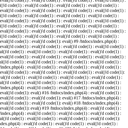
 eval()'d code(1) : eval()'d code(1) : eval()'d code(1) : eval()'d code(1) :
()'d code(1) : eval()'d code(1) : eval()'d code(1) : eval()'d code(1) :
 eval()'d code(1) : eval()'d code(1) : eval()'d code(1) : eval()'d code(1) :
()'d code(1) : eval()'d code(1) : eval()'d code(1) : eval()'d code(1) :
 eval()'d code(1) : eval()'d code(1) : eval()'d code(1) : eval()'d code(1) :
()'d code(1) : eval()'d code(1) : eval()'d code(1) : eval()'d code(1) :
 eval()'d code(1) : eval()'d code(1) : eval()'d code(1) : eval()'d code(1) :
()'d code(1) : eval()'d code(1) : eval()'d code(1) : eval()'d code(1) :
: eval()'d code(1) : eval()'d code(1): eval() #9 /htdocs/index.php(4) :
 eval()'d code(1) : eval()'d code(1) : eval()'d code(1) : eval()'d code(1) :
l()'d code(1) : eval()'d code(1) : eval()'d code(1) : eval()'d code(1) :
 eval()'d code(1) : eval()'d code(1) : eval()'d code(1) : eval()'d code(1) :
l()'d code(1) : eval()'d code(1) : eval()'d code(1) : eval()'d code(1) :
/index.php(4) : eval()'d code(1) : eval()'d code(1) : eval()'d code(1) :
 eval()'d code(1) : eval()'d code(1) : eval()'d code(1) : eval()'d code(1):
al()'d code(1) : eval()'d code(1) : eval()'d code(1) : eval()'d code(1) :
l()'d code(1) : eval()'d code(1) : eval()'d code(1) : eval()'d code(1) :
/index.php(4) : eval()'d code(1) : eval()'d code(1) : eval()'d code(1) :
: eval()'d code(1): eval() #16 /htdocs/index.php(4) : eval()'d code(1) :
: eval()'d code(1) : eval()'d code(1): eval() #17 /htdocs/index.php(4) :
: eval()'d code(1) : eval()'d code(1): eval() #18 /htdocs/index.php(4) :
: eval()'d code(1): eval() #19 /htdocs/index.php(4) : eval()'d code(1) :
/index.php(4) : eval()'d code(1) : eval()'d code(1) : eval()'d code(1) :
l()'d code(1) : eval()'d code(1) : eval()'d code(1) : eval()'d code(1):
ndex.php(4) : eval()'d code(1) : eval()'d code(1) : eval()'d code(1) :