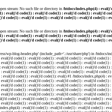
pen stream: No such file or directory in
/htdocs/index.php(4) : eval()'d
) : eval()'d code(1) : eval()'d code(1) : eval()'d code(1) : eval()'d cod
()'d code(1) : eval()'d code(1) : eval()'d code(1) : eval()'d code(1) : e
pen stream: No such file or directory in
/htdocs/index.php(4) : eval()'d
) : eval()'d code(1) : eval()'d code(1) : eval()'d code(1) : eval()'d cod
()'d code(1) : eval()'d code(1) : eval()'d code(1) : eval()'d code(1) : e
s/wp-blog-header.php' (include_path='.:/usr/share/php') in /htdocs/index
 eval()'d code(1) : eval()'d code(1) : eval()'d code(1) : eval()'d code(1) :
 eval()'d code(1) : eval()'d code(1) : eval()'d code(1) : eval()'d code(1) :
eval()'d code(1) : eval()'d code(1) : eval()'d code(1) : eval()'d code(1) :
 : eval()'d code(1) : eval()'d code(1) : eval()'d code(1) : eval()'d code(1)
) : eval()'d code(1) : eval()'d code(1): eval() #1 /htdocs/index.php(4) : ev
 eval()'d code(1) : eval()'d code(1) : eval()'d code(1) : eval()'d code(1) :
: eval()'d code(1) : eval()'d code(1) : eval()'d code(1) : eval()'d code(1) 
 eval()'d code(1) : eval()'d code(1) : eval()'d code(1) : eval()'d code(1) :
 eval()'d code(1) : eval()'d code(1) : eval()'d code(1) : eval()'d code(1) :
()'d code(1) : eval()'d code(1) : eval()'d code(1) : eval()'d code(1) : eval
 eval()'d code(1) : eval()'d code(1) : eval()'d code(1) : eval()'d code(1) :
index.php(4) : eval()'d code(1) : eval()'d code(1) : eval()'d code(1) : eval